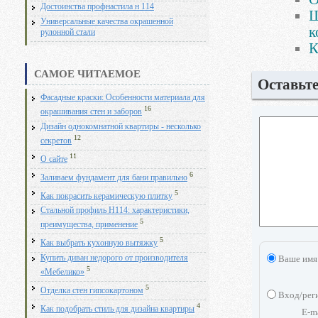
Достоинства профнастила н 114
Ш
Универсальные качества окрашенной
к
рулонной стали
К
САМОЕ ЧИТАЕМОЕ
Оставьт
Фасадные краски: Особенности материала для
16
окрашивания стен и заборов
Дизайн однокомнатной квартиры - несколько
12
секретов
11
О сайте
6
Заливаем фундамент для бани правильно
5
Как покрасить керамическую плитку
Стальной профиль Н114: характеристики,
5
преимущества, применение
5
Как выбрать кухонную вытяжку
Ваше имя
Купить диван недорого от производителя
5
«Мебелико»
5
Отделка стен гипсокартоном
Вход/рег
4
Как подобрать стиль для дизайна квартиры
E-m