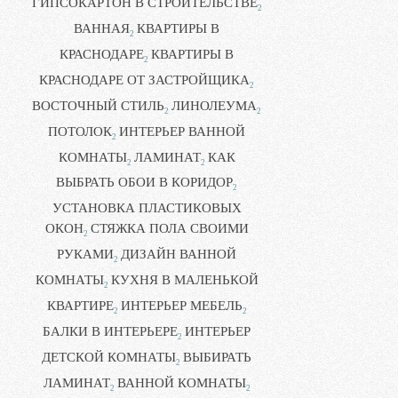
ГИПСОКАРТОН В СТРОИТЕЛЬСТВЕ
2
ВАННАЯ
КВАРТИРЫ В
2
КРАСНОДАРЕ
КВАРТИРЫ В
2
КРАСНОДАРЕ ОТ ЗАСТРОЙЩИКА
2
ВОСТОЧНЫЙ СТИЛЬ
ЛИНОЛЕУМА
2
2
ПОТОЛОК
ИНТЕРЬЕР ВАННОЙ
2
КОМНАТЫ
ЛАМИНАТ
КАК
2
2
ВЫБРАТЬ ОБОИ В КОРИДОР
2
УСТАНОВКА ПЛАСТИКОВЫХ
ОКОН
СТЯЖКА ПОЛА СВОИМИ
2
РУКАМИ
ДИЗАЙН ВАННОЙ
2
КОМНАТЫ
КУХНЯ В МАЛЕНЬКОЙ
2
КВАРТИРЕ
ИНТЕРЬЕР МЕБЕЛЬ
2
2
БАЛКИ В ИНТЕРЬЕРЕ
ИНТЕРЬЕР
2
ДЕТСКОЙ КОМНАТЫ
ВЫБИРАТЬ
2
ЛАМИНАТ
ВАННОЙ КОМНАТЫ
2
2