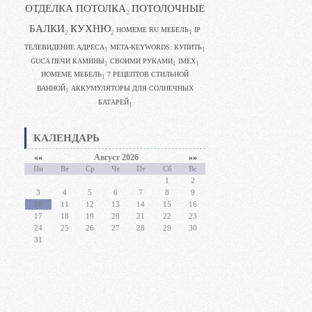
ОТДЕЛКА ПОТОЛКА
ПОТОЛОЧНЫЕ
2
БАЛКИ
КУХНЮ
HOMEME RU МЕБЕЛЬ
IP
1
2
2
ТЕЛЕВИДЕНИЕ АДРЕСА
META-KEYWORDS: КУПИТЬ
1
1
GUCA ПЕЧИ КАМИНЫ
CВОИМИ РУКАМИ
IMEX
1
1
1
HOMEME МЕБЕЛЬ
7 РЕЦЕПТОВ СТИЛЬНОЙ
1
ВАННОЙ
АККУМУЛЯТОРЫ ДЛЯ СОЛНЕЧНЫХ
1
БАТАРЕЙ
1
КАЛЕНДАРЬ
««
Август 2026
»»
Пн
Вт
Ср
Чт
Пт
Сб
Вс
1
2
3
4
5
6
7
8
9
10
11
12
13
14
15
16
17
18
19
20
21
22
23
24
25
26
27
28
29
30
31