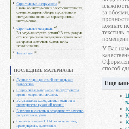
16
Строительные инструменты
влажность
Статьи об инструменте и электроинструменте,
за обоями
советы экспертов, обзоры строительного
инструмента, основные характеристики
прочности
инструментов.
комнате н
43
Строительные материалы
текстиль,
Вы задумали сделать ремонт? В этом разделе
есть все про самые популярные строительные
помещени
материалы и не очень, советы по их
использованию.
У Вас нам
39
Теплый пол
качествен
Оформлени
способ сд
ПОСЛЕДНИЕ МАТЕРИАЛЫ
Лучшие лодки для семейного отдыха и
Еще запи
развлечений
Современные материалы для обустройства
Ц
крыш и открытых площадок
Встраиваемые холодильники: отличия и
в
преимущества кухонной техники
К
Выхлопные системы в ассортименте: качество
К
по доступным ценам
К
Стальной профиль Н114: характеристики,
преимущества, применение
О