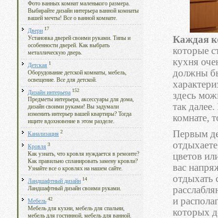
Фото ванных комнат маленького размера.
Выбирайте дизайн интерьера ванной комнаты
вашей мечты! Все о ванной комнате.
17
Двери
Каждая к
Установка дверей своими руками. Типы и
особенности дверей. Как выбрать
которые с
металлическую дверь.
кухня оче
1
Детская
должны бы
Оборудование детской комнаты, мебель,
освещение. Все для детской.
характери
152
Дизайн интерьера
здесь мож
Предметы интерьера, аксессуары для дома,
так далее
дизайн своими руками! Вы задумали
изменить интерьер вашей квартиры? Тогда
комнате, 
ищите вдохновение в этом разделе.
Первым де
2
Канализация
отдыхаете
3
Кровля
цветов ил
Как узнать, что кровля нуждается в ремонте?
Как правильно спланировать замену кровли?
вас напря
Узнайте все о кровлях на нашем сайте.
отдыхать 
14
Ландшафтный дизайн
расслабля
Ландшафтный дизайн своими руками.
и располаг
42
Мебель
Мебель для кухни, мебель для спальни,
которых д
мебель для гостинной, мебель для ванной.