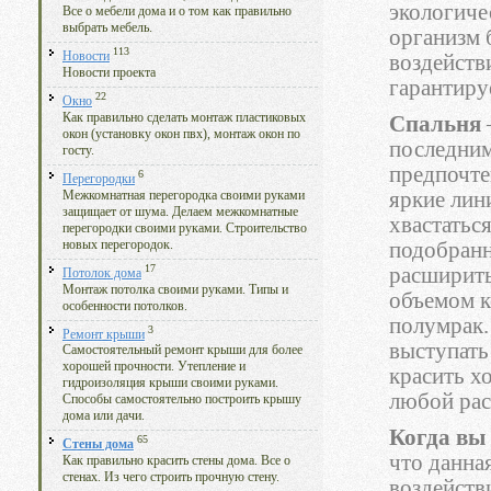
экологиче
Все о мебели дома и о том как правильно
выбрать мебель.
организм 
113
Новости
воздействи
Новости проекта
гарантиру
22
Окно
Как правильно сделать монтаж пластиковых
Спальня
окон (установку окон пвх), монтаж окон по
последними
госту.
предпочте
6
Перегородки
яркие лини
Межкомнатная перегородка своими руками
защищает от шума. Делаем межкомнатные
хвастатьс
перегородки своими руками. Строительство
новых перегородок.
подобранн
17
расширить
Потолок дома
Монтаж потолка своими руками. Типы и
объемом к
особенности потолков.
полумрак.
3
Ремонт крыши
выступать
Самостоятельный ремонт крыши для более
хорошей прочности. Утепление и
красить х
гидроизоляция крыши своими руками.
любой рас
Способы самостоятельно построить крышу
дома или дачи.
Когда вы
65
Стены дома
что данна
Как правильно красить стены дома. Все о
стенах. Из чего строить прочную стену.
воздейств