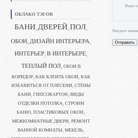
Ваше и
ОБЛАКО ТЭГОВ
БАНИ
ДВЕРЕЙ
ПОЛ
Введите нижн
4
4
4
ОБОИ
ДИЗАЙН ИНТЕРЬЕРА
Отправить
3
3
ИНТЕРЬЕР
В ИНТЕРЬЕРЕ
3
3
ТЕПЛЫЙ ПОЛ
ОБОИ В
3
КОРИДОР
КАК КЛЕИТЬ ОБОИ
КАК
2
2
ИЗБАВИТЬСЯ ОТ ПЛЕСЕНИ
СТЕНЫ
2
БАНИ
ГИПСОКАРТОН
ВИДЫ
2
2
ОТДЕЛКИ ПОТОЛКА
СТРОИМ
2
БАНЮ
ПЛАСТИКОВЫХ ОКОН
2
2
МЕЖКОМНАТНЫЕ ДВЕРИ
РЕМОНТ
2
ВАННОЙ КОМНАТЫ
МЕБЕЛЬ
2
2