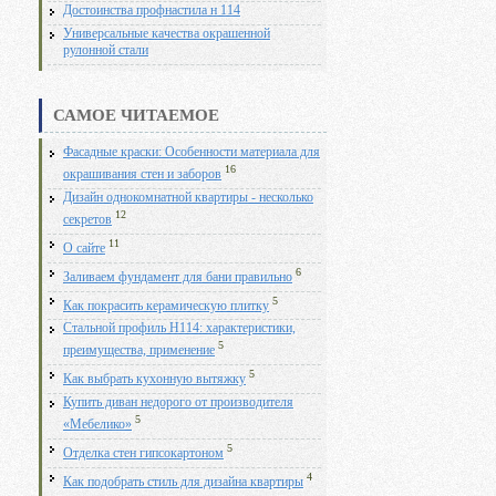
Достоинства профнастила н 114
Универсальные качества окрашенной
рулонной стали
САМОЕ ЧИТАЕМОЕ
Фасадные краски: Особенности материала для
16
окрашивания стен и заборов
Дизайн однокомнатной квартиры - несколько
12
секретов
11
О сайте
6
Заливаем фундамент для бани правильно
5
Как покрасить керамическую плитку
Стальной профиль Н114: характеристики,
5
преимущества, применение
5
Как выбрать кухонную вытяжку
Купить диван недорого от производителя
5
«Мебелико»
5
Отделка стен гипсокартоном
4
Как подобрать стиль для дизайна квартиры