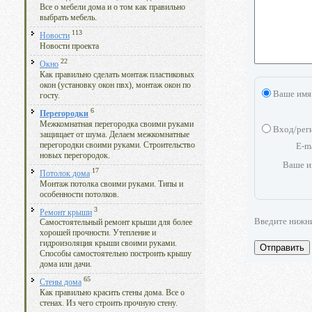
Все о мебели дома и о том как правильно
выбрать мебель.
113
Новости
Новости проекта
22
Окно
Как правильно сделать монтаж пластиковых
окон (установку окон пвх), монтаж окон по
Ваше имя
госту.
6
Перегородки
Межкомнатная перегородка своими руками
Вход/рег
защищает от шума. Делаем межкомнатные
перегородки своими руками. Строительство
E-m
новых перегородок.
Ваше и
17
Потолок дома
Монтаж потолка своими руками. Типы и
особенности потолков.
3
Ремонт крыши
Введите нижн
Самостоятельный ремонт крыши для более
хорошей прочности. Утепление и
гидроизоляция крыши своими руками.
Отправить
Способы самостоятельно построить крышу
дома или дачи.
65
Стены дома
Как правильно красить стены дома. Все о
стенах. Из чего строить прочную стену.