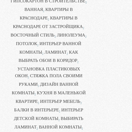
ГИПСОКАРТОН В СТРОИТЕЛЬСТВЕ
2
ВАННАЯ
КВАРТИРЫ В
2
КРАСНОДАРЕ
КВАРТИРЫ В
2
КРАСНОДАРЕ ОТ ЗАСТРОЙЩИКА
2
ВОСТОЧНЫЙ СТИЛЬ
ЛИНОЛЕУМА
2
2
ПОТОЛОК
ИНТЕРЬЕР ВАННОЙ
2
КОМНАТЫ
ЛАМИНАТ
КАК
2
2
ВЫБРАТЬ ОБОИ В КОРИДОР
2
УСТАНОВКА ПЛАСТИКОВЫХ
ОКОН
СТЯЖКА ПОЛА СВОИМИ
2
РУКАМИ
ДИЗАЙН ВАННОЙ
2
КОМНАТЫ
КУХНЯ В МАЛЕНЬКОЙ
2
КВАРТИРЕ
ИНТЕРЬЕР МЕБЕЛЬ
2
2
БАЛКИ В ИНТЕРЬЕРЕ
ИНТЕРЬЕР
2
ДЕТСКОЙ КОМНАТЫ
ВЫБИРАТЬ
2
ЛАМИНАТ
ВАННОЙ КОМНАТЫ
2
2