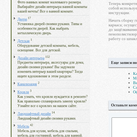
Фото ванных комнат маленького размера.
Теперь конкретн
Выбирайте дизайн интерьера ванной комнаты
собой используе
вашей мечты! Все о ванной комнате.
инструкции.
17
Двери
Начать сборку г
Установка дверей своими руками. Типы и
каркаса; осущес
особенности дверей. Как выбрать
до защёлкивани
металлическую дверь.
пенополистилор
работу со шпак
1
Детская
Оборудование детской комнаты, мебель,
освещение. Все для детской.
152
Дизайн интерьера
Еще записи по
Предметы интерьера, аксессуары для дома,
дизайн своими руками! Вы задумали
изменить интерьер вашей квартиры? Тогда
Ка
ищите вдохновение в этом разделе.
М
Ви
2
Канализация
Са
3
О
Кровля
Как узнать, что кровля нуждается в ремонте?
Как правильно спланировать замену кровли?
Оставьте ком
Узнайте все о кровлях на нашем сайте.
14
Ландшафтный дизайн
Ландшафтный дизайн своими руками.
42
Мебель
Мебель для кухни, мебель для спальни,
мебель для гостинной, мебель для ванной.