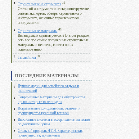
16
Строительные инструменты
Статьи об инструменте и электроинструменте,
советы экспертов, обзоры строительного
инструмента, основные характеристики
инструментов.
43
Строительные материалы
Вы задумали сделать ремонт? В этом разделе
есть все про самые популярные строительные
материалы и не очень, советы по их
использованию.
39
Теплый пол
ПОСЛЕДНИЕ МАТЕРИАЛЫ
Лучшие лодки для семейного отдыха и
развлечений
Современные материалы для обустройства
крыш и открытых площадок
Встраиваемые холодильники: отличия и
преимущества кухонной техники
Выхлопные системы в ассортименте: качество
по доступным ценам
Стальной профиль Н114: характеристики,
преимущества, применение