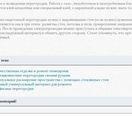
о о возведении перегородки. Работа с газо-, пенобетоном и пазогребневым бл
тся клей-шпаклёвка или специальный клей; о кирпичной кладке нужно знать то
ипсокартонной перегородки нужно с выравнивания стен (если нужно) цементн
твляется она в три этапа: разметка стен, потолка и пола, прикрепление напр
я. После проведения электропроводки можно приступать к обшивке гипсокарто
ом (надёжный материал) и обшить другую сторону. Стоит упомянуть, что при
лёвкой.
 теме
чественная отделка и ремонт помещения
ежкомнатные перегородки своими руками
зуальное расширение пространства с помощью стеклянных стен
мый универсальный материал для ремонта
фисные перегородки
ментарий!