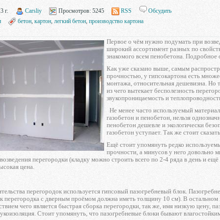
3 г.
Carsliy
Просмотров:
5245
RSS
Обсудить
и
бетон
,
картон
,
легкий бетон
,
производство картона
Первое о чём нужно подумать при возве
широкий ассортимент разных по свойств
знакомого всем пенобетона. Подробное 
Как уже сказано выше, самым распростр
прочностью, у гипсокартона есть множес
монтажа, относительная дешевизна. Но т
из чего вытекает бесполезность перегор
звукопроницаемость и теплопроводност
Не менее часто используемый материал 
газобетон и пенобетон, нельзя однозначн
пенобетон дешевле и экологически безо
газобетон уступает. Так же стоит сказат
Ещё стоит упомянуть редко используемы
прочности, а минусов у него довольно мн
 возведения перегородки (кладку можно строить всего по 2-4 ряда в день и ещ
ысокая цена.
ительства перегородок используется гипсовый пазогребневый блок. Пазогребне
как перегородка с дверным проёмом должна иметь толщину 10 см). В остальном
дствием чего является быстрая сборка перегородки, так же, имя низкую цену, 
укоизоляция. Стоит упомянуть, что пазогребневые блоки бывают влагостойки