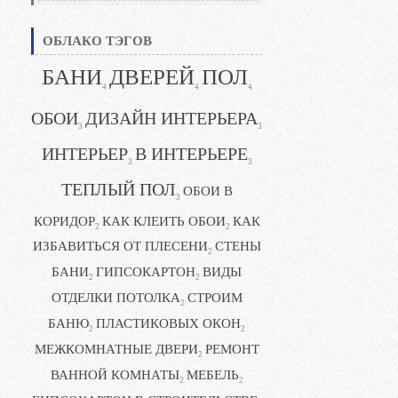
ОБЛАКО ТЭГОВ
БАНИ
ДВЕРЕЙ
ПОЛ
4
4
4
ОБОИ
ДИЗАЙН ИНТЕРЬЕРА
3
3
ИНТЕРЬЕР
В ИНТЕРЬЕРЕ
3
3
ТЕПЛЫЙ ПОЛ
ОБОИ В
3
КОРИДОР
КАК КЛЕИТЬ ОБОИ
КАК
2
2
ИЗБАВИТЬСЯ ОТ ПЛЕСЕНИ
СТЕНЫ
2
БАНИ
ГИПСОКАРТОН
ВИДЫ
2
2
ОТДЕЛКИ ПОТОЛКА
СТРОИМ
2
БАНЮ
ПЛАСТИКОВЫХ ОКОН
2
2
МЕЖКОМНАТНЫЕ ДВЕРИ
РЕМОНТ
2
ВАННОЙ КОМНАТЫ
МЕБЕЛЬ
2
2