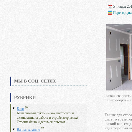
5 января 201
Перегородк
МЫ В СОЦ. СЕТЯХ
низкая скорость
РУБРИКИ
перегородки – в
20
Баня
Баня своими руками - как построить и
Так же для стро
сэкономить на работе и стройматериалах?
см, в то время 
Строим баню и делимся опытом.
низкий вес, сле
идёт хорошая зв
37
Ванная комната