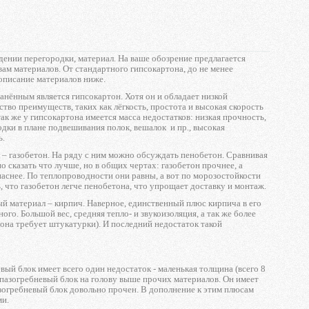
дении перегородки, материал. На ваше обозрение предлагается
ам материалов. От стандартного гипсокартона, до не менее
описание материалов ниже.
анённым является гипсокартон. Хотя он и обладает низкой
тво преимуществ, таких как лёгкость, простота и высокая скорость
ак же у гипсокартона имеется масса недостатков: низкая прочность,
одки в плане подвешивания полок, вешалок и пр., высокая
ь.
– газобетон. На ряду с ним можно обсуждать пенобетон. Сравнивая
о сказать что лучше, но в общих чертах: газобетон прочнее, а
паснее. По теплопроводности они равны, а вот по морозостойкости
ь, что газобетон легче пенобетона, что упрощает доставку и монтаж.
й материал – кирпич. Наверное, единственный плюс кирпича в его
ого. Большой вес, средняя тепло- и звукоизоляция, а так же более
ё она требует штукатурки). И последний недостаток такой
вый блок имеет всего один недостаток - маленькая толщина (всего 8
 пазогребневый блок на голову выше прочих материалов. Он имеет
пазогребневый блок довольно прочен. В дополнение к этим плюсам
ми.