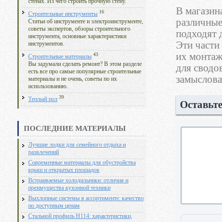
стенах. Из чего строить прочную стену.
В магазин
16
Строительные инструменты
различные
Статьи об инструменте и электроинструменте,
советы экспертов, обзоры строительного
подходят 
инструмента, основные характеристики
Эти части
инструментов.
их монтаж
43
Строительные материалы
Вы задумали сделать ремонт? В этом разделе
для сводо
есть все про самые популярные строительные
замыслова
материалы и не очень, советы по их
использованию.
39
Теплый пол
Оставьт
ПОСЛЕДНИЕ МАТЕРИАЛЫ
Лучшие лодки для семейного отдыха и
развлечений
Современные материалы для обустройства
крыш и открытых площадок
Встраиваемые холодильники: отличия и
преимущества кухонной техники
Выхлопные системы в ассортименте: качество
по доступным ценам
Стальной профиль Н114: характеристики,