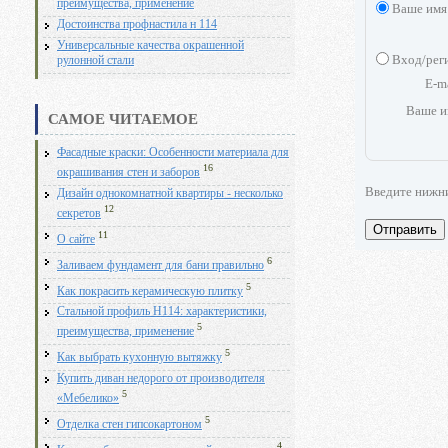
преимущества, применение
Ваше имя
Достоинства профнастила н 114
Универсальные качества окрашенной
Вход/рег
рулонной стали
E-m
Ваше и
САМОЕ ЧИТАЕМОЕ
Фасадные краски: Особенности материала для
16
окрашивания стен и заборов
Введите нижн
Дизайн однокомнатной квартиры - несколько
12
секретов
Отправить
11
О сайте
6
Заливаем фундамент для бани правильно
5
Как покрасить керамическую плитку
Стальной профиль Н114: характеристики,
5
преимущества, применение
5
Как выбрать кухонную вытяжку
Купить диван недорого от производителя
5
«Мебелико»
5
Отделка стен гипсокартоном
4