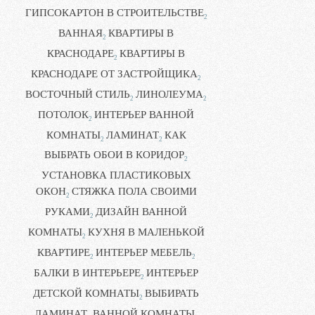
ГИПСОКАРТОН В СТРОИТЕЛЬСТВЕ
2
ВАННАЯ
КВАРТИРЫ В
2
КРАСНОДАРЕ
КВАРТИРЫ В
2
КРАСНОДАРЕ ОТ ЗАСТРОЙЩИКА
2
ВОСТОЧНЫЙ СТИЛЬ
ЛИНОЛЕУМА
2
2
ПОТОЛОК
ИНТЕРЬЕР ВАННОЙ
2
КОМНАТЫ
ЛАМИНАТ
КАК
2
2
ВЫБРАТЬ ОБОИ В КОРИДОР
2
УСТАНОВКА ПЛАСТИКОВЫХ
ОКОН
СТЯЖКА ПОЛА СВОИМИ
2
РУКАМИ
ДИЗАЙН ВАННОЙ
2
КОМНАТЫ
КУХНЯ В МАЛЕНЬКОЙ
2
КВАРТИРЕ
ИНТЕРЬЕР МЕБЕЛЬ
2
2
БАЛКИ В ИНТЕРЬЕРЕ
ИНТЕРЬЕР
2
ДЕТСКОЙ КОМНАТЫ
ВЫБИРАТЬ
2
ЛАМИНАТ
ВАННОЙ КОМНАТЫ