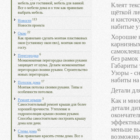
мебель для гостинной, мебель для ванной.
Клеят тек
Все о мебели дома и о том как правильно
щёткой ли
выбрать мебель.
и кисточк
113
Новости
набитые у
Новости проекта
22
Окно
Хорошие в
Как правильно сделать монтаж пластиковых
карнизных
окон (установку окон пвх), монтаж окон по
госту.
самоклеящ
6
Перегородки
без рамок
Межкомнатная перегородка своими руками
Габариты 
защищает от шума. Делаем межкомнатные
перегородки своими руками. Строительство
Узоры - с
новых перегородок.
набиты на
17
Потолок дома
Монтаж потолка своими руками. Типы и
Детали для
особенности потолков.
3
Как и мно
Ремонт крыши
Самостоятельный ремонт крыши для более
детали ди
хорошей прочности. Утепление и
окончател
гидроизоляция крыши своими руками.
Способы самостоятельно построить крышу
эффектный
дома или дачи.
меньше вы
65
Стены дома
возможно,
Как правильно красить стены дома. Все о