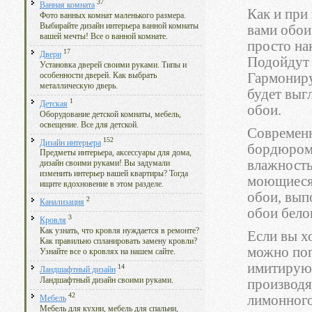
37
Ванная комната
Как и при
Фото ванных комнат маленького размера.
Выбирайте дизайн интерьера ванной комнаты
вами обои
вашей мечты! Все о ванной комнате.
просто на
17
Двери
Подойдут 
Установка дверей своими руками. Типы и
Гармониру
особенности дверей. Как выбрать
металлическую дверь.
будет выг
1
Детская
обои.
Оборудование детской комнаты, мебель,
освещение. Все для детской.
Современн
152
Дизайн интерьера
бордюром.
Предметы интерьера, аксессуары для дома,
влажность
дизайн своими руками! Вы задумали
изменить интерьер вашей квартиры? Тогда
моющиеся 
ищите вдохновение в этом разделе.
обои, вып
2
Канализация
обои бело
3
Кровля
Как узнать, что кровля нуждается в ремонте?
Если вы хо
Как правильно спланировать замену кровли?
можно поп
Узнайте все о кровлях на нашем сайте.
имитируют
14
Ландшафтный дизайн
Ландшафтный дизайн своими руками.
производя
42
лимонного
Мебель
Мебель для кухни, мебель для спальни,