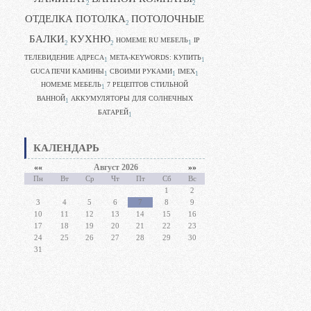
2
2
ОТДЕЛКА ПОТОЛКА
ПОТОЛОЧНЫЕ
2
БАЛКИ
КУХНЮ
HOMEME RU МЕБЕЛЬ
IP
1
2
2
ТЕЛЕВИДЕНИЕ АДРЕСА
META-KEYWORDS: КУПИТЬ
1
1
GUCA ПЕЧИ КАМИНЫ
CВОИМИ РУКАМИ
IMEX
1
1
1
HOMEME МЕБЕЛЬ
7 РЕЦЕПТОВ СТИЛЬНОЙ
1
ВАННОЙ
АККУМУЛЯТОРЫ ДЛЯ СОЛНЕЧНЫХ
1
БАТАРЕЙ
1
КАЛЕНДАРЬ
««
Август 2026
»»
Пн
Вт
Ср
Чт
Пт
Сб
Вс
1
2
3
4
5
6
7
8
9
10
11
12
13
14
15
16
17
18
19
20
21
22
23
24
25
26
27
28
29
30
31