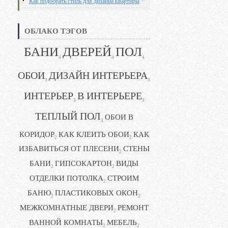
Как подобрать стиль для дизайна квартиры
ОБЛАКО ТЭГОВ
БАНИ
ДВЕРЕЙ
ПОЛ
4
4
4
ОБОИ
ДИЗАЙН ИНТЕРЬЕРА
3
3
ИНТЕРЬЕР
В ИНТЕРЬЕРЕ
3
3
ТЕПЛЫЙ ПОЛ
ОБОИ В
3
КОРИДОР
КАК КЛЕИТЬ ОБОИ
КАК
2
2
ИЗБАВИТЬСЯ ОТ ПЛЕСЕНИ
СТЕНЫ
2
БАНИ
ГИПСОКАРТОН
ВИДЫ
2
2
ОТДЕЛКИ ПОТОЛКА
СТРОИМ
2
БАНЮ
ПЛАСТИКОВЫХ ОКОН
2
2
МЕЖКОМНАТНЫЕ ДВЕРИ
РЕМОНТ
2
ВАННОЙ КОМНАТЫ
МЕБЕЛЬ
2
2