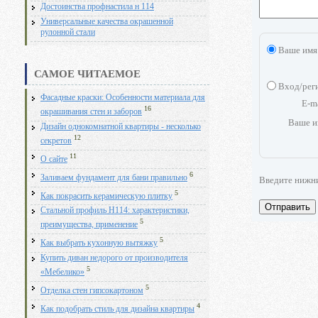
Достоинства профнастила н 114
Универсальные качества окрашенной
рулонной стали
Ваше имя
САМОЕ ЧИТАЕМОЕ
Вход/рег
Фасадные краски: Особенности материала для
E-m
16
окрашивания стен и заборов
Ваше и
Дизайн однокомнатной квартиры - несколько
12
секретов
11
О сайте
6
Заливаем фундамент для бани правильно
Введите нижн
5
Как покрасить керамическую плитку
Отправить
Стальной профиль Н114: характеристики,
5
преимущества, применение
5
Как выбрать кухонную вытяжку
Купить диван недорого от производителя
5
«Мебелико»
5
Отделка стен гипсокартоном
4
Как подобрать стиль для дизайна квартиры