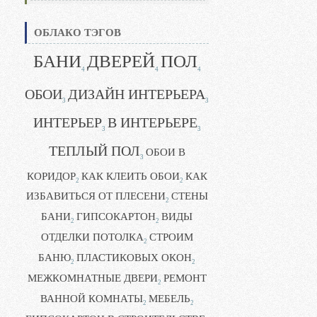
ОБЛАКО ТЭГОВ
БАНИ
ДВЕРЕЙ
ПОЛ
4
4
4
ОБОИ
ДИЗАЙН ИНТЕРЬЕРА
3
3
ИНТЕРЬЕР
В ИНТЕРЬЕРЕ
3
3
ТЕПЛЫЙ ПОЛ
ОБОИ В
3
КОРИДОР
КАК КЛЕИТЬ ОБОИ
КАК
2
2
ИЗБАВИТЬСЯ ОТ ПЛЕСЕНИ
СТЕНЫ
2
БАНИ
ГИПСОКАРТОН
ВИДЫ
2
2
ОТДЕЛКИ ПОТОЛКА
СТРОИМ
2
БАНЮ
ПЛАСТИКОВЫХ ОКОН
2
2
МЕЖКОМНАТНЫЕ ДВЕРИ
РЕМОНТ
2
ВАННОЙ КОМНАТЫ
МЕБЕЛЬ
2
2