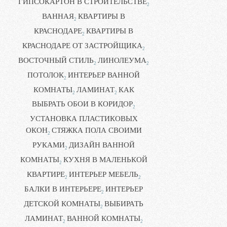
ГИПСОКАРТОН В СТРОИТЕЛЬСТВЕ
2
ВАННАЯ
КВАРТИРЫ В
2
КРАСНОДАРЕ
КВАРТИРЫ В
2
КРАСНОДАРЕ ОТ ЗАСТРОЙЩИКА
2
ВОСТОЧНЫЙ СТИЛЬ
ЛИНОЛЕУМА
2
2
ПОТОЛОК
ИНТЕРЬЕР ВАННОЙ
2
КОМНАТЫ
ЛАМИНАТ
КАК
2
2
ВЫБРАТЬ ОБОИ В КОРИДОР
2
УСТАНОВКА ПЛАСТИКОВЫХ
ОКОН
СТЯЖКА ПОЛА СВОИМИ
2
РУКАМИ
ДИЗАЙН ВАННОЙ
2
КОМНАТЫ
КУХНЯ В МАЛЕНЬКОЙ
2
КВАРТИРЕ
ИНТЕРЬЕР МЕБЕЛЬ
2
2
БАЛКИ В ИНТЕРЬЕРЕ
ИНТЕРЬЕР
2
ДЕТСКОЙ КОМНАТЫ
ВЫБИРАТЬ
2
ЛАМИНАТ
ВАННОЙ КОМНАТЫ
2
2