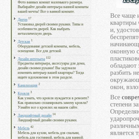
Фото ванных комнат маленького размера.
Выбирайте дизайн интерьера ванной комнаты
вашей мечты! Все о ванной комнате.
Все чаще 
17
Двери
квартиры 
Установка дверей своими руками. Типы и
и, удостов
особенности дверей. Как выбрать
металлическую дверь.
беспрепят
1
Детская
начинающ
Оборудование детской комнаты, мебель,
оконную с
освещение. Все для детской.
пластиков
152
Дизайн интерьера
Предметы интерьера, аксессуары для дома,
обладают 
дизайн своими руками! Вы задумали
разбить н
изменить интерьер вашей квартиры? Тогда
ищите вдохновение в этом разделе.
окружающи
2
окон, взл
Канализация
3
Кровля
Все
совре
Как узнать, что кровля нуждается в ремонте?
степени з
Как правильно спланировать замену кровли?
Узнайте все о кровлях на нашем сайте.
Определяю
14
Ландшафтный дизайн
ударопроч
Ландшафтный дизайн своими руками.
различных
42
Мебель
является т
Мебель для кухни, мебель для спальни,
мебель для гостинной, мебель для ванной.