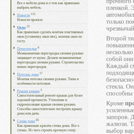
прочного 
Все о мебели дома и о том как правильно
пленкой. Э
выбрать мебель.
автомобиля
113
Новости
Новости проекта
только по
22
чрезвычай
Окно
Как правильно сделать монтаж пластиковых
окон (установку окон пвх), монтаж окон по
Второй тип
госту.
повышенно
6
Перегородки
несколько
Межкомнатная перегородка своими руками
собой они
защищает от шума. Делаем межкомнатные
перегородки своими руками. Строительство
Каждый см
новых перегородок.
подходяще
17
Потолок дома
безопасн
Монтаж потолка своими руками. Типы и
особенности потолков.
стекла. О
3
Ремонт крыши
способны 
Самостоятельный ремонт крыши для более
хорошей прочности. Утепление и
Кроме
пр
гидроизоляция крыши своими руками.
усиленные
Способы самостоятельно построить крышу
дома или дачи.
запоров. 
65
Стены дома
жалюзи. Т
Как правильно красить стены дома. Все о
выбор вар
стенах. Из чего строить прочную стену.