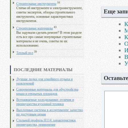
16
Строительные инструменты
Статьи об инструменте и электроинструменте,
Еще запи
советы экспертов, обзоры строительного
инструмента, основные характеристики
инструментов.
К
43
Строительные материалы
М
Вы задумали сделать ремонт? В этом разделе
К
есть все про самые популярные строительные
материалы и не очень, советы по их
О
использованию.
И
39
Теплый пол
В
У
ПОСЛЕДНИЕ МАТЕРИАЛЫ
Оставьт
Лучшие лодки для семейного отдыха и
развлечений
Современные материалы для обустройства
крыш и открытых площадок
Встраиваемые холодильники: отличия и
преимущества кухонной техники
Выхлопные системы в ассортименте: качество
по доступным ценам
Стальной профиль Н114: характеристики,
преимущества, применение