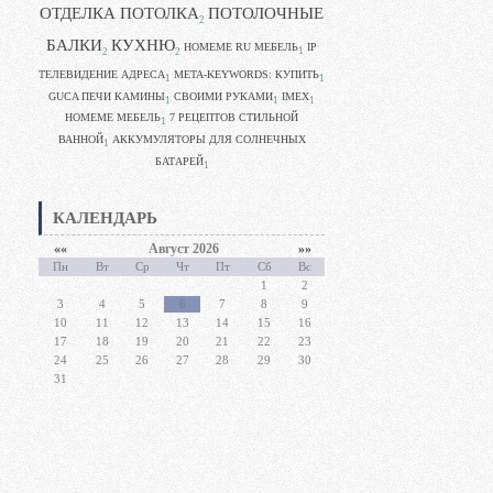
ОТДЕЛКА ПОТОЛКА
ПОТОЛОЧНЫЕ
2
БАЛКИ
КУХНЮ
HOMEME RU МЕБЕЛЬ
IP
1
2
2
ТЕЛЕВИДЕНИЕ АДРЕСА
META-KEYWORDS: КУПИТЬ
1
1
GUCA ПЕЧИ КАМИНЫ
CВОИМИ РУКАМИ
IMEX
1
1
1
HOMEME МЕБЕЛЬ
7 РЕЦЕПТОВ СТИЛЬНОЙ
1
ВАННОЙ
АККУМУЛЯТОРЫ ДЛЯ СОЛНЕЧНЫХ
1
БАТАРЕЙ
1
КАЛЕНДАРЬ
««
Август 2026
»»
Пн
Вт
Ср
Чт
Пт
Сб
Вс
1
2
3
4
5
6
7
8
9
10
11
12
13
14
15
16
17
18
19
20
21
22
23
24
25
26
27
28
29
30
31