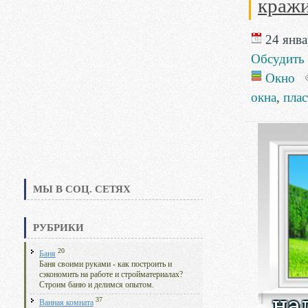
краж
24 янва
Обсудить
Окно
окна
,
плас
МЫ В СОЦ. СЕТЯХ
РУБРИКИ
20
Баня
Баня своими руками - как построить и
сэкономить на работе и стройматериалах?
Строим баню и делимся опытом.
37
Ванная комната