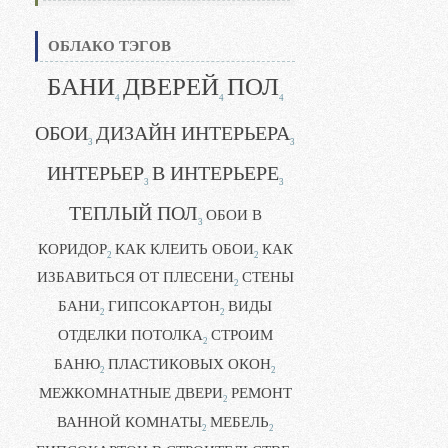
ОБЛАКО ТЭГОВ
БАНИ
ДВЕРЕЙ
ПОЛ
4
4
4
ОБОИ
ДИЗАЙН ИНТЕРЬЕРА
3
3
ИНТЕРЬЕР
В ИНТЕРЬЕРЕ
3
3
ТЕПЛЫЙ ПОЛ
ОБОИ В
3
КОРИДОР
КАК КЛЕИТЬ ОБОИ
КАК
2
2
ИЗБАВИТЬСЯ ОТ ПЛЕСЕНИ
СТЕНЫ
2
БАНИ
ГИПСОКАРТОН
ВИДЫ
2
2
ОТДЕЛКИ ПОТОЛКА
СТРОИМ
2
БАНЮ
ПЛАСТИКОВЫХ ОКОН
2
2
МЕЖКОМНАТНЫЕ ДВЕРИ
РЕМОНТ
2
ВАННОЙ КОМНАТЫ
МЕБЕЛЬ
2
2