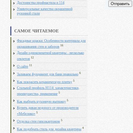
Достоинства профнастила н 114
Отправить
Универсальные качества окрашенной
рулонной стали
САМОЕ ЧИТАЕМОЕ
Фасадные краски: Особенности материала для
16
окрашивания стен и заборов
Дизайн однокомнатной квартиры - несколько
12
секретов
11
О сайте
6
Заливаем фундамент для бани правильно
5
Как покрасить керамическую плитку
Стальной профиль Н114: характеристики,
5
преимущества, применение
5
Как выбрать кухонную вытяжку
Купить диван недорого от производителя
5
«Мебелико»
5
Отделка стен гипсокартоном
4
Как подобрать стиль для дизайна квартиры