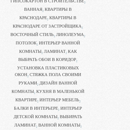
ГИПСОКАРТОН В СТРОИТЕЛЬСТВЕ
2
ВАННАЯ
КВАРТИРЫ В
2
КРАСНОДАРЕ
КВАРТИРЫ В
2
КРАСНОДАРЕ ОТ ЗАСТРОЙЩИКА
2
ВОСТОЧНЫЙ СТИЛЬ
ЛИНОЛЕУМА
2
2
ПОТОЛОК
ИНТЕРЬЕР ВАННОЙ
2
КОМНАТЫ
ЛАМИНАТ
КАК
2
2
ВЫБРАТЬ ОБОИ В КОРИДОР
2
УСТАНОВКА ПЛАСТИКОВЫХ
ОКОН
СТЯЖКА ПОЛА СВОИМИ
2
РУКАМИ
ДИЗАЙН ВАННОЙ
2
КОМНАТЫ
КУХНЯ В МАЛЕНЬКОЙ
2
КВАРТИРЕ
ИНТЕРЬЕР МЕБЕЛЬ
2
2
БАЛКИ В ИНТЕРЬЕРЕ
ИНТЕРЬЕР
2
ДЕТСКОЙ КОМНАТЫ
ВЫБИРАТЬ
2
ЛАМИНАТ
ВАННОЙ КОМНАТЫ
2
2