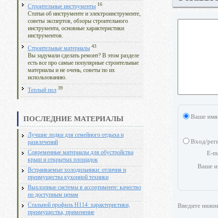
16
Строительные инструменты
Статьи об инструменте и электроинструменте,
советы экспертов, обзоры строительного
инструмента, основные характеристики
инструментов.
43
Строительные материалы
Вы задумали сделать ремонт? В этом разделе
есть все про самые популярные строительные
материалы и не очень, советы по их
использованию.
39
Теплый пол
Ваше имя
ПОСЛЕДНИЕ МАТЕРИАЛЫ
Лучшие лодки для семейного отдыха и
Вход/рег
развлечений
E-m
Современные материалы для обустройства
крыш и открытых площадок
Ваше и
Встраиваемые холодильники: отличия и
преимущества кухонной техники
Выхлопные системы в ассортименте: качество
по доступным ценам
Введите нижн
Стальной профиль Н114: характеристики,
преимущества, применение