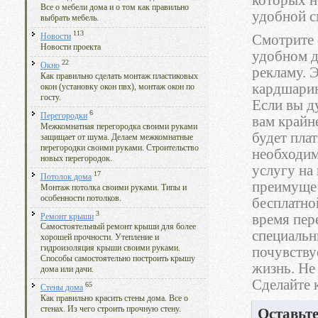
которых н
Все о мебели дома и о том как правильно
удобной с
выбрать мебель.
113
Новости
Смотрите 
Новости проекта
удобном д
22
Окно
рекламу. 
Как правильно сделать монтаж пластиковых
кардшарин
окон (установку окон пвх), монтаж окон по
госту.
Если вы д
6
Перегородки
вам крайн
Межкомнатная перегородка своими руками
будет пла
защищает от шума. Делаем межкомнатные
перегородки своими руками. Строительство
необходим
новых перегородок.
услугу на
17
Потолок дома
преимущес
Монтаж потолка своими руками. Типы и
особенности потолков.
бесплатно
3
время пер
Ремонт крыши
Самостоятельный ремонт крыши для более
специальн
хорошей прочности. Утепление и
гидроизоляция крыши своими руками.
почувству
Способы самостоятельно построить крышу
жизнь. Не
дома или дачи.
Сделайте 
65
Стены дома
Как правильно красить стены дома. Все о
стенах. Из чего строить прочную стену.
Оставьт