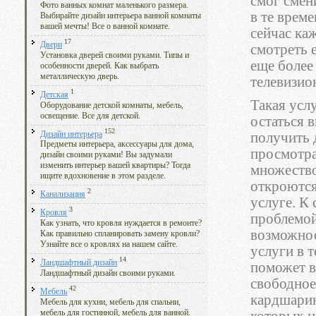
смог смен
Фото ванных комнат маленького размера.
в те врем
Выбирайте дизайн интерьера ванной комнаты
вашей мечты! Все о ванной комнате.
сейчас ка
17
Двери
смотреть 
Установка дверей своими руками. Типы и
еще более
особенности дверей. Как выбрать
металлическую дверь.
телевизио
1
Детская
Такая усл
Оборудование детской комнаты, мебель,
освещение. Все для детской.
остаться 
152
Дизайн интерьера
получить 
Предметы интерьера, аксессуары для дома,
просмотра
дизайн своими руками! Вы задумали
изменить интерьер вашей квартиры? Тогда
множество
ищите вдохновение в этом разделе.
откроются
2
Канализация
услуге. К 
3
Кровля
проблемой
Как узнать, что кровля нуждается в ремонте?
возможнос
Как правильно спланировать замену кровли?
Узнайте все о кровлях на нашем сайте.
услуги в 
14
Ландшафтный дизайн
поможет в
Ландшафтный дизайн своими руками.
свободное
42
Мебель
кардшарин
Мебель для кухни, мебель для спальни,
мебель для гостинной, мебель для ванной.