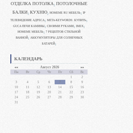
ОТДЕЛКА ПОТОЛКА
ПОТОЛОЧНЫЕ
2
БАЛКИ
КУХНЮ
HOMEME RU МЕБЕЛЬ
IP
1
2
2
ТЕЛЕВИДЕНИЕ АДРЕСА
META-KEYWORDS: КУПИТЬ
1
1
GUCA ПЕЧИ КАМИНЫ
CВОИМИ РУКАМИ
IMEX
1
1
1
HOMEME МЕБЕЛЬ
7 РЕЦЕПТОВ СТИЛЬНОЙ
1
ВАННОЙ
АККУМУЛЯТОРЫ ДЛЯ СОЛНЕЧНЫХ
1
БАТАРЕЙ
1
КАЛЕНДАРЬ
««
Август 2026
»»
Пн
Вт
Ср
Чт
Пт
Сб
Вс
1
2
3
4
5
6
7
8
9
10
11
12
13
14
15
16
17
18
19
20
21
22
23
24
25
26
27
28
29
30
31