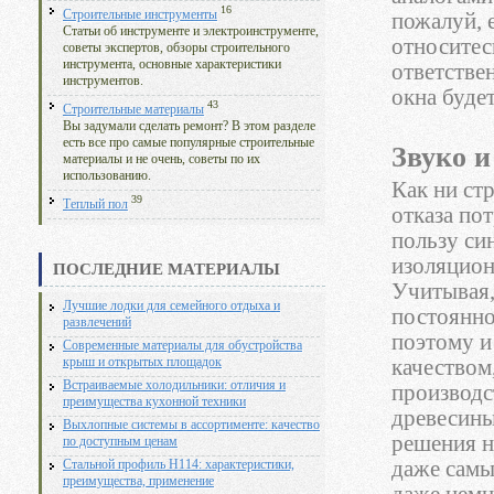
16
Строительные инструменты
пожалуй, 
Статьи об инструменте и электроинструменте,
относитес
советы экспертов, обзоры строительного
инструмента, основные характеристики
ответстве
инструментов.
окна буде
43
Строительные материалы
Вы задумали сделать ремонт? В этом разделе
есть все про самые популярные строительные
Звуко и
материалы и не очень, советы по их
использованию.
Как ни ст
39
Теплый пол
отказа по
пользу си
изоляцион
ПОСЛЕДНИЕ МАТЕРИАЛЫ
Учитывая,
Лучшие лодки для семейного отдыха и
постоянно
развлечений
поэтому и
Современные материалы для обустройства
качеством
крыш и открытых площадок
Встраиваемые холодильники: отличия и
производс
преимущества кухонной техники
древесины
Выхлопные системы в ассортименте: качество
решения н
по доступным ценам
даже самы
Стальной профиль Н114: характеристики,
преимущества, применение