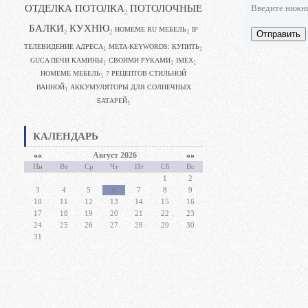
ОТДЕЛКА ПОТОЛКА
ПОТОЛОЧНЫЕ
Введите нижн
2
БАЛКИ
КУХНЮ
HOMEME RU МЕБЕЛЬ
IP
1
Отправить
2
2
ТЕЛЕВИДЕНИЕ АДРЕСА
META-KEYWORDS: КУПИТЬ
1
1
GUCA ПЕЧИ КАМИНЫ
CВОИМИ РУКАМИ
IMEX
1
1
1
HOMEME МЕБЕЛЬ
7 РЕЦЕПТОВ СТИЛЬНОЙ
1
ВАННОЙ
АККУМУЛЯТОРЫ ДЛЯ СОЛНЕЧНЫХ
1
БАТАРЕЙ
1
КАЛЕНДАРЬ
««
Август 2026
»»
Пн
Вт
Ср
Чт
Пт
Сб
Вс
1
2
3
4
5
6
7
8
9
10
11
12
13
14
15
16
17
18
19
20
21
22
23
24
25
26
27
28
29
30
31