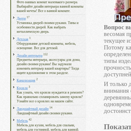
Фото ванных комнат маленького размера.
Выбирайте дизайн интерьера ванной комнаты
вашей мечты! Все о ванной комнате.
17
Двери
Установка дверей своими руками. Типы и
Вопрос в
особенности дверей. Как выбрать
металлическую дверь.
весомая п
1
Детская
текущее и
Оборудование детской комнаты, мебель,
Потому ка
освещение. Все для детской.
определен
152
Дизайн интерьера
типы изде
Предметы интерьера, аксессуары для дома,
дизайн своими руками! Вы задумали
прочность
изменить интерьер вашей квартиры? Тогда
доступней
ищите вдохновение в этом разделе.
2
Канализация
И только 
3
Кровля
внимания 
Как узнать, что кровля нуждается в ремонте?
деревянны
Как правильно спланировать замену кровли?
Узнайте все о кровлях на нашем сайте.
одновреме
14
Ландшафтный дизайн
достоинст
Ландшафтный дизайн своими руками.
42
Мебель
Показат
Мебель для кухни, мебель для спальни,
мебель для гостинной, мебель для ванной.