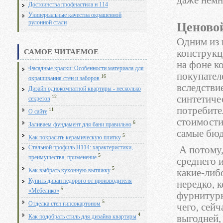
даже немн
Достоинства профнастила н 114
Универсальные качества окрашенной
рулонной стали
Ценовой
Одним из 
конструкц
САМОЕ ЧИТАЕМОЕ
на фоне к
Фасадные краски: Особенности материала для
покупателе
16
окрашивания стен и заборов
вследстви
Дизайн однокомнатной квартиры - несколько
12
синтетиче
секретов
потребител
11
О сайте
стоимости
6
Заливаем фундамент для бани правильно
самые бюд
5
Как покрасить керамическую плитку
А потому,
Стальной профиль Н114: характеристики,
5
преимущества, применение
среднего 
5
какие-либ
Как выбрать кухонную вытяжку
Купить диван недорого от производителя
нередко, 
5
«Мебелико»
фурнитуры
5
Отделка стен гипсокартоном
чего, сей
4
выгодней,
Как подобрать стиль для дизайна квартиры