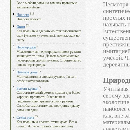
Несмотря 
Все о мебели дома и о том как правильно
выбрать мебель.
синтетиче
113
Новости
простых п
Новости проекта
называть 
22
Окно
Естествен
Как правильно сделать монтаж пластиковых
окон (установку окон пвх), монтаж окон по
существен
госту.
престижны
6
Перегородки
имитацией
Межкомнатная перегородка своими руками
защищает от шума. Делаем межкомнатные
умелой. Ч
перегородки своими руками. Строительство
деревянны
новых перегородок.
17
Потолок дома
Монтаж потолка своими руками. Типы и
Природ
особенности потолков.
3
Учитывая 
Ремонт крыши
Самостоятельный ремонт крыши для более
своему зд
хорошей прочности. Утепление и
экологиче
гидроизоляция крыши своими руками.
Способы самостоятельно построить крышу
наиболее 
дома или дачи.
как, вне 
65
Стены дома
материалы
Как правильно красить стены дома. Все о
стенах. Из чего строить прочную стену.
аналогами