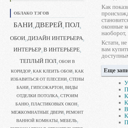
Как показ
происхожд
ОБЛАКО ТЭГОВ
становится
БАНИ
ДВЕРЕЙ
ПОЛ
оконные ко
4
4
4
наоборот,
ОБОИ
ДИЗАЙН ИНТЕРЬЕРА
3
3
Кстати, не
вам купит
ИНТЕРЬЕР
В ИНТЕРЬЕРЕ
3
3
доступным
ТЕПЛЫЙ ПОЛ
ОБОИ В
3
Еще запи
КОРИДОР
КАК КЛЕИТЬ ОБОИ
КАК
2
2
ИЗБАВИТЬСЯ ОТ ПЛЕСЕНИ
СТЕНЫ
2
У
БАНИ
ГИПСОКАРТОН
ВИДЫ
П
2
2
К
ОТДЕЛКИ ПОТОЛКА
СТРОИМ
2
К
БАНЮ
ПЛАСТИКОВЫХ ОКОН
2
2
В
МЕЖКОМНАТНЫЕ ДВЕРИ
РЕМОНТ
К
2
ВАННОЙ КОМНАТЫ
МЕБЕЛЬ
П
2
2