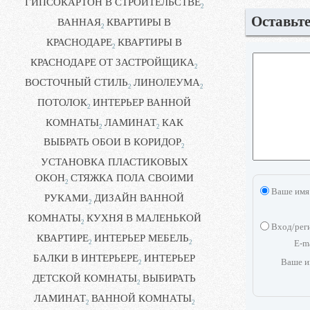
ГИПСОКАРТОН В СТРОИТЕЛЬСТВЕ
2
Оставьт
ВАННАЯ
КВАРТИРЫ В
2
КРАСНОДАРЕ
КВАРТИРЫ В
2
КРАСНОДАРЕ ОТ ЗАСТРОЙЩИКА
2
ВОСТОЧНЫЙ СТИЛЬ
ЛИНОЛЕУМА
2
2
ПОТОЛОК
ИНТЕРЬЕР ВАННОЙ
2
КОМНАТЫ
ЛАМИНАТ
КАК
2
2
ВЫБРАТЬ ОБОИ В КОРИДОР
2
УСТАНОВКА ПЛАСТИКОВЫХ
ОКОН
СТЯЖКА ПОЛА СВОИМИ
2
Ваше имя
РУКАМИ
ДИЗАЙН ВАННОЙ
2
КОМНАТЫ
КУХНЯ В МАЛЕНЬКОЙ
2
Вход/рег
КВАРТИРЕ
ИНТЕРЬЕР МЕБЕЛЬ
E-m
2
2
БАЛКИ В ИНТЕРЬЕРЕ
ИНТЕРЬЕР
Ваше и
2
ДЕТСКОЙ КОМНАТЫ
ВЫБИРАТЬ
2
ЛАМИНАТ
ВАННОЙ КОМНАТЫ
2
2