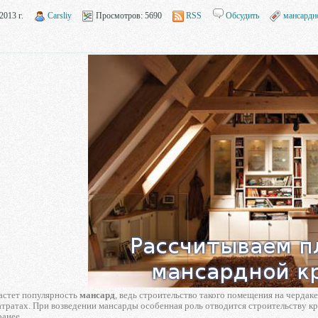
2013 г.
Carsliy
Просмотров:
5690
RSS
Обсудить
мансардн
астет популярность
мансард
, ведь строительство такого помещения на черд
тратах. При возведении мансарды особенная роль отводится строительству к
анее.