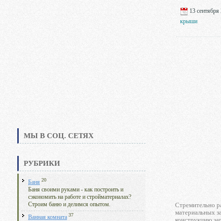
13 сентября 
крыши
МЫ В СОЦ. СЕТЯХ
РУБРИКИ
20
Баня
Баня своими руками - как построить и
сэкономить на работе и стройматериалах?
Строим баню и делимся опытом.
Стремительно р
материальных за
37
Ванная комната
конструкцию зар