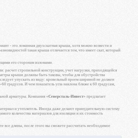
иант - это ломанная двухскатная крыша, хотя можно возвести и
новидностей такая крыша отличается тем, что имеет скат, который
сущими его сторонам изломами.
и: расчет стропильной конструкции, учет нагрузки, приходящейся
раметры крыши должны быть таковы, чтобы для обустройства
 следует упускать из виду: кровельный проем шириной не должен
-60 градусов. И чем показатель угла наклона ближе к 60 градусам,
ьной арматуры. Компания «
Северсталь-Инвест
» предлагает
атериал и утеплитель. Иногда даже делают принудительную систему
имого количества материалов для изоляции и их стоимость
те все длины, после этого вы сможете рассчитать необходимое