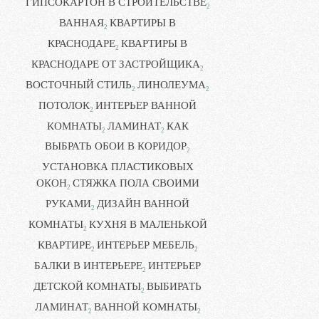
ГИПСОКАРТОН В СТРОИТЕЛЬСТВЕ
2
ВАННАЯ
КВАРТИРЫ В
2
КРАСНОДАРЕ
КВАРТИРЫ В
2
КРАСНОДАРЕ ОТ ЗАСТРОЙЩИКА
2
ВОСТОЧНЫЙ СТИЛЬ
ЛИНОЛЕУМА
2
2
ПОТОЛОК
ИНТЕРЬЕР ВАННОЙ
2
КОМНАТЫ
ЛАМИНАТ
КАК
2
2
ВЫБРАТЬ ОБОИ В КОРИДОР
2
УСТАНОВКА ПЛАСТИКОВЫХ
ОКОН
СТЯЖКА ПОЛА СВОИМИ
2
РУКАМИ
ДИЗАЙН ВАННОЙ
2
КОМНАТЫ
КУХНЯ В МАЛЕНЬКОЙ
2
КВАРТИРЕ
ИНТЕРЬЕР МЕБЕЛЬ
2
2
БАЛКИ В ИНТЕРЬЕРЕ
ИНТЕРЬЕР
2
ДЕТСКОЙ КОМНАТЫ
ВЫБИРАТЬ
2
ЛАМИНАТ
ВАННОЙ КОМНАТЫ
2
2