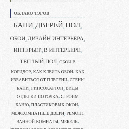
ОБЛАКО ТЭГОВ
БАНИ
ДВЕРЕЙ
ПОЛ
4
4
4
ОБОИ
ДИЗАЙН ИНТЕРЬЕРА
3
3
ИНТЕРЬЕР
В ИНТЕРЬЕРЕ
3
3
ТЕПЛЫЙ ПОЛ
ОБОИ В
3
КОРИДОР
КАК КЛЕИТЬ ОБОИ
КАК
2
2
ИЗБАВИТЬСЯ ОТ ПЛЕСЕНИ
СТЕНЫ
2
БАНИ
ГИПСОКАРТОН
ВИДЫ
2
2
ОТДЕЛКИ ПОТОЛКА
СТРОИМ
2
БАНЮ
ПЛАСТИКОВЫХ ОКОН
2
2
МЕЖКОМНАТНЫЕ ДВЕРИ
РЕМОНТ
2
ВАННОЙ КОМНАТЫ
МЕБЕЛЬ
2
2