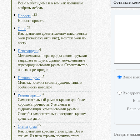
Оставьте ком
Все о мебели дома и о том как правильно
выбрать мебель.
113
Новости
Новости проекта
22
Окно
Как правильно сделать монтаж пластиковых
окон (установку окон пвх), монтаж окон по
госту.
6
Перегородки
Межкомнатная перегородка своими руками
защищает от шума. Делаем межкомнатные
перегородки своими руками. Строительство
новых перегородок.
17
Ваше имя
Потолок дома
Монтаж потолка своими руками. Типы и
особенности потолков.
Вход/рег
3
Ремонт крыши
Самостоятельный ремонт крыши для более
E-m
хорошей прочности. Утепление и
Ваше и
гидроизоляция крыши своими руками.
Способы самостоятельно построить крышу
дома или дачи.
65
Стены дома
Как правильно красить стены дома. Все о
Введите нижн
стенах. Из чего строить прочную стену.