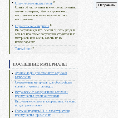
16
Строительные инструменты
Отправить
Статьи об инструменте и электроинструменте,
советы экспертов, обзоры строительного
инструмента, основные характеристики
инструментов.
43
Строительные материалы
Вы задумали сделать ремонт? В этом разделе
есть все про самые популярные строительные
материалы и не очень, советы по их
использованию.
39
Теплый пол
ПОСЛЕДНИЕ МАТЕРИАЛЫ
Лучшие лодки для семейного отдыха и
развлечений
Современные материалы для обустройства
крыш и открытых площадок
Встраиваемые холодильники: отличия и
преимущества кухонной техники
Выхлопные системы в ассортименте: качество
по доступным ценам
Стальной профиль Н114: характеристики,
преимущества, применение