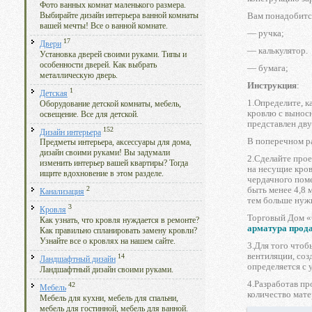
Фото ванных комнат маленького размера.
Вам понадобитс
Выбирайте дизайн интерьера ванной комнаты
вашей мечты! Все о ванной комнате.
— ручка;
17
Двери
— калькулятор.
Установка дверей своими руками. Типы и
особенности дверей. Как выбрать
— бумага;
металлическую дверь.
Инструкция
:
1
Детская
1.Определите, к
Оборудование детской комнаты, мебель,
кровлю с вынос
освещение. Все для детской.
представлен дв
152
Дизайн интерьера
В поперечном ра
Предметы интерьера, аксессуары для дома,
дизайн своими руками! Вы задумали
2.Сделайте прое
изменить интерьер вашей квартиры? Тогда
на несущие кров
ищите вдохновение в этом разделе.
чердачного поме
быть менее 4,8 
2
Канализация
тем больше нужн
3
Кровля
Торговый Дом «
Как узнать, что кровля нуждается в ремонте?
арматура прод
Как правильно спланировать замену кровли?
Узнайте все о кровлях на нашем сайте.
3.Для того чтоб
вентиляции, соз
14
Ландшафтный дизайн
определяется с 
Ландшафтный дизайн своими руками.
4.Разработав пр
42
Мебель
количество мате
Мебель для кухни, мебель для спальни,
мебель для гостинной, мебель для ванной.