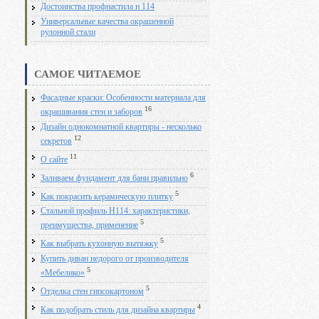
Достоинства профнастила н 114
Универсальные качества окрашенной
рулонной стали
САМОЕ ЧИТАЕМОЕ
Фасадные краски: Особенности материала для
16
окрашивания стен и заборов
Дизайн однокомнатной квартиры - несколько
12
секретов
11
О сайте
6
Заливаем фундамент для бани правильно
5
Как покрасить керамическую плитку
Стальной профиль Н114: характеристики,
5
преимущества, применение
5
Как выбрать кухонную вытяжку
Купить диван недорого от производителя
5
«Мебелико»
5
Отделка стен гипсокартоном
4
Как подобрать стиль для дизайна квартиры