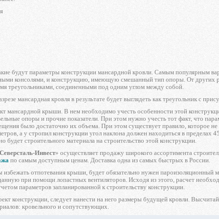
я
акие будут параметры конструкции мансардной кровли. Самым популярным вар
ными консолями, и конструкцию, имеющую смешанный тип опоры. От других раз
умя треугольниками, соединенными под одним углом между собой.
зрезе мансардная кровля в результате будет выглядеть как треугольник с при
кт мансардной крыши. В нем необходимо учесть особенности этой конструкци
ельные опоры и прочие показатели. При этом нужно учесть тот факт, что па
щения было достаточно их объема. При этом существует правило, которое не
метров, а у стропил конструкции угол наклона должен находиться в пределах 45
о будет строительного материала на строительство этой конструкции.
Северсталь-Инвест
» осуществляет продажу широкого ассортимента строител
ажа
по самым доступным ценам. Доставка одна из самых быстрых в России.
ы избежать отпотевания крыши, будет обязательно нужен пароизоляционный м
данную при помощи лопастных вентиляторов. Исходя из этого, расчет необход
учетом параметров запланированной к строительству конструкции.
оект конструкции, следует нанести на него размеры будущей кровли. Высчитай
риалов: кровельного и сопутствующих.