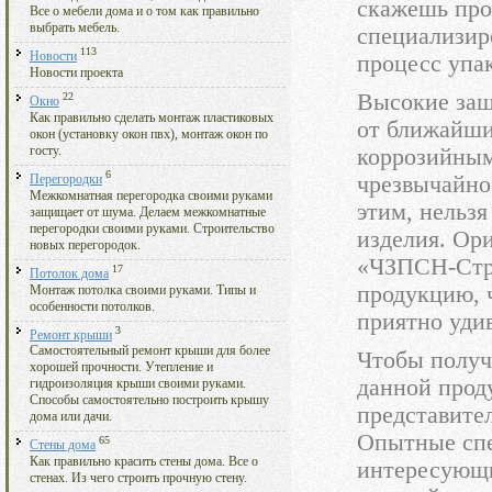
скажешь про
Все о мебели дома и о том как правильно
выбрать мебель.
специализир
113
Новости
процесс упа
Новости проекта
Высокие защ
22
Окно
Как правильно сделать монтаж пластиковых
от ближайши
окон (установку окон пвх), монтаж окон по
госту.
коррозийным
6
чрезвычайно
Перегородки
Межкомнатная перегородка своими руками
этим, нельз
защищает от шума. Делаем межкомнатные
перегородки своими руками. Строительство
изделия. Ор
новых перегородок.
«ЧЗПСН-Стро
17
Потолок дома
продукцию, 
Монтаж потолка своими руками. Типы и
особенности потолков.
приятно уди
3
Ремонт крыши
Самостоятельный ремонт крыши для более
Чтобы получ
хорошей прочности. Утепление и
данной проду
гидроизоляция крыши своими руками.
Способы самостоятельно построить крышу
представите
дома или дачи.
Опытные спе
65
Стены дома
Как правильно красить стены дома. Все о
интересующи
стенах. Из чего строить прочную стену.