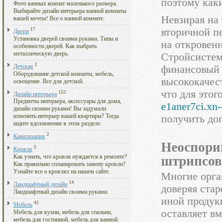
поэтому как
Фото ванных комнат маленького размера.
Выбирайте дизайн интерьера ванной комнаты
Невзирая на
вашей мечты! Все о ванной комнате.
17
вторичной п
Двери
Установка дверей своими руками. Типы и
на откровен
особенности дверей. Как выбрать
металлическую дверь.
Стройсистем
1
Детская
финансовый 
Оборудование детской комнаты, мебель,
высококачес
освещение. Все для детской.
что для этог
152
Дизайн интерьера
Предметы интерьера, аксессуары для дома,
e1aner7ci.xn-
дизайн своими руками! Вы задумали
получить до
изменить интерьер вашей квартиры? Тогда
ищите вдохновение в этом разделе.
2
Канализация
Неоспори
3
Кровля
штрипсов
Как узнать, что кровля нуждается в ремонте?
Как правильно спланировать замену кровли?
Узнайте все о кровлях на нашем сайте.
Многие орга
14
Ландшафтный дизайн
доверяя ста
Ландшафтный дизайн своими руками.
иной продук
42
Мебель
оставляет в
Мебель для кухни, мебель для спальни,
мебель для гостинной, мебель для ванной.