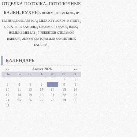
ОТДЕЛКА ПОТОЛКА
ПОТОЛОЧНЫЕ
2
БАЛКИ
КУХНЮ
HOMEME RU МЕБЕЛЬ
IP
1
2
2
ТЕЛЕВИДЕНИЕ АДРЕСА
META-KEYWORDS: КУПИТЬ
1
1
GUCA ПЕЧИ КАМИНЫ
CВОИМИ РУКАМИ
IMEX
1
1
1
HOMEME МЕБЕЛЬ
7 РЕЦЕПТОВ СТИЛЬНОЙ
1
ВАННОЙ
АККУМУЛЯТОРЫ ДЛЯ СОЛНЕЧНЫХ
1
БАТАРЕЙ
1
КАЛЕНДАРЬ
««
Август 2026
»»
Пн
Вт
Ср
Чт
Пт
Сб
Вс
1
2
3
4
5
6
7
8
9
10
11
12
13
14
15
16
17
18
19
20
21
22
23
24
25
26
27
28
29
30
31