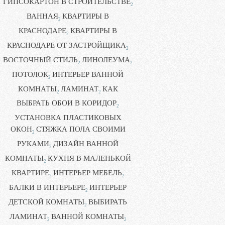
ГИПСОКАРТОН В СТРОИТЕЛЬСТВЕ
2
ВАННАЯ
КВАРТИРЫ В
2
КРАСНОДАРЕ
КВАРТИРЫ В
2
КРАСНОДАРЕ ОТ ЗАСТРОЙЩИКА
2
ВОСТОЧНЫЙ СТИЛЬ
ЛИНОЛЕУМА
2
2
ПОТОЛОК
ИНТЕРЬЕР ВАННОЙ
2
КОМНАТЫ
ЛАМИНАТ
КАК
2
2
ВЫБРАТЬ ОБОИ В КОРИДОР
2
УСТАНОВКА ПЛАСТИКОВЫХ
ОКОН
СТЯЖКА ПОЛА СВОИМИ
2
РУКАМИ
ДИЗАЙН ВАННОЙ
2
КОМНАТЫ
КУХНЯ В МАЛЕНЬКОЙ
2
КВАРТИРЕ
ИНТЕРЬЕР МЕБЕЛЬ
2
2
БАЛКИ В ИНТЕРЬЕРЕ
ИНТЕРЬЕР
2
ДЕТСКОЙ КОМНАТЫ
ВЫБИРАТЬ
2
ЛАМИНАТ
ВАННОЙ КОМНАТЫ
2
2