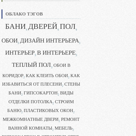
ОБЛАКО ТЭГОВ
БАНИ
ДВЕРЕЙ
ПОЛ
4
4
4
ОБОИ
ДИЗАЙН ИНТЕРЬЕРА
3
3
ИНТЕРЬЕР
В ИНТЕРЬЕРЕ
3
3
ТЕПЛЫЙ ПОЛ
ОБОИ В
3
КОРИДОР
КАК КЛЕИТЬ ОБОИ
КАК
2
2
ИЗБАВИТЬСЯ ОТ ПЛЕСЕНИ
СТЕНЫ
2
БАНИ
ГИПСОКАРТОН
ВИДЫ
2
2
ОТДЕЛКИ ПОТОЛКА
СТРОИМ
2
БАНЮ
ПЛАСТИКОВЫХ ОКОН
2
2
МЕЖКОМНАТНЫЕ ДВЕРИ
РЕМОНТ
2
ВАННОЙ КОМНАТЫ
МЕБЕЛЬ
2
2