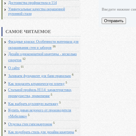
Достоинства профнастила н 114
Введите нижние си
Универсальные качества окрашенной
рулонной стали
Отправить
САМОЕ ЧИТАЕМОЕ
Фасадные краски: Особенности материала для
16
окрашивания стен и заборов
Дизайн однокомнатной квартиры - несколько
12
секретов
11
О сайте
6
Заливаем фундамент для бани правильно
5
Как покрасить керамическую плитку
Стальной профиль Н114: характеристики,
5
преимущества, применение
5
Как выбрать кухонную вытяжку
Купить диван недорого от производителя
5
«Мебелико»
5
Отделка стен гипсокартоном
4
Как подобрать стиль для дизайна квартиры