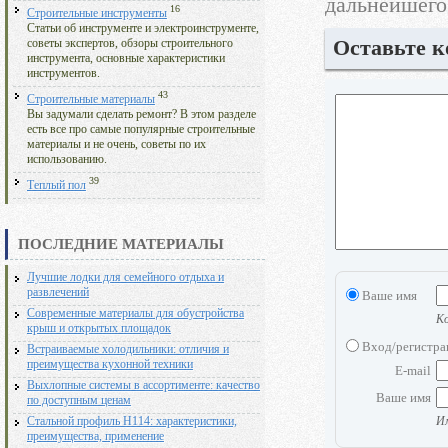
дальнейшего
16
Строительные инструменты
Статьи об инструменте и электроинструменте,
Оставьте 
советы экспертов, обзоры строительного
инструмента, основные характеристики
инструментов.
43
Строительные материалы
Вы задумали сделать ремонт? В этом разделе
есть все про самые популярные строительные
материалы и не очень, советы по их
использованию.
39
Теплый пол
ПОСЛЕДНИЕ МАТЕРИАЛЫ
Лучшие лодки для семейного отдыха и
развлечений
Ваше имя
Современные материалы для обустройства
Ко
крыш и открытых площадок
Вход/регистр
Встраиваемые холодильники: отличия и
преимущества кухонной техники
E-mail
Выхлопные системы в ассортименте: качество
Ваше имя
по доступным ценам
Им
Стальной профиль Н114: характеристики,
преимущества, применение