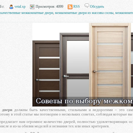
 г.
vetal.xp
Просмотров:
4099
RSS
Обсудить
качественные межкомнатные двери
,
межкомнатные двери из массива сосны
,
межкомнатн
е двери
должны быть качественными, стильными и недорогими – это самы
этому в этой статье мы поговорим о нескольких советах, соблюдая которые в
предлагает нам огромное количество дверей, полностью удовлетворяющих осн
числе и из-за обилия моделей и незнания тех или иных критериев.