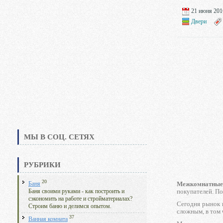
21 июня 2016
Двери
МЫ В СОЦ. СЕТЯХ
РУБРИКИ
20
Межкомнатны
Баня
покупателей. По
Баня своими руками - как построить и
сэкономить на работе и стройматериалах?
Сегодня рынок 
Строим баню и делимся опытом.
сложным, в том 
37
Ванная комната