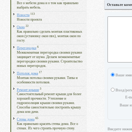
Все о мебели дома и о том как правильно
Оставьте ком
выбрать мебель.
113
Новости
Новости проекта
22
Окно
Как правильно сделать монтаж пластиковых
окон (установку окон пвх), монтаж окон по
госту.
6
Перегородки
Межкомнатная перегородка своими руками
защищает от шума. Делаем межкомнатные
перегородки своими руками. Строительство
новых перегородок.
17
Потолок дома
Ваше имя
Монтаж потолка своими руками. Типы и
особенности потолков.
3
Вход/рег
Ремонт крыши
Самостоятельный ремонт крыши для более
E-m
хорошей прочности. Утепление и
гидроизоляция крыши своими руками.
Ваше и
Способы самостоятельно построить крышу
дома или дачи.
65
Стены дома
Как правильно красить стены дома. Все о
стенах. Из чего строить прочную стену.
Введите нижн