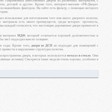
нт современных качественных дверей из различных материалов, с
аты, детской и других. Кроме того, интернет-магазин «РФ-Двери»
 из важнейших факторов. На сайте есть фильтр, с помощью которого
терии.
был использован для изготовления того или иного дверного полотна.
о материала есть много преимуществ, среди которых: прочность,
ка каждый согласится, что настоящие деревянные двери привносят в
ся материал
МДФ
, который отличается хорошей долговечностью и
обы лист подходил вам по толщине.
ие годы. Кроме того,
двери из ДСП
не подходят для помещений с
ут привести к нарушению структуры полотна.
распространены двери, в которых используется
металл и стекло
. Они
клянные вставки). Смотрятся такие модели очень хорошо, особенно в