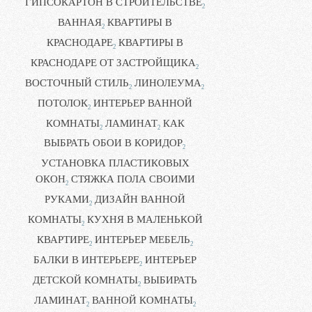
ГИПСОКАРТОН В СТРОИТЕЛЬСТВЕ
2
ВАННАЯ
КВАРТИРЫ В
2
КРАСНОДАРЕ
КВАРТИРЫ В
2
КРАСНОДАРЕ ОТ ЗАСТРОЙЩИКА
2
ВОСТОЧНЫЙ СТИЛЬ
ЛИНОЛЕУМА
2
2
ПОТОЛОК
ИНТЕРЬЕР ВАННОЙ
2
КОМНАТЫ
ЛАМИНАТ
КАК
2
2
ВЫБРАТЬ ОБОИ В КОРИДОР
2
УСТАНОВКА ПЛАСТИКОВЫХ
ОКОН
СТЯЖКА ПОЛА СВОИМИ
2
РУКАМИ
ДИЗАЙН ВАННОЙ
2
КОМНАТЫ
КУХНЯ В МАЛЕНЬКОЙ
2
КВАРТИРЕ
ИНТЕРЬЕР МЕБЕЛЬ
2
2
БАЛКИ В ИНТЕРЬЕРЕ
ИНТЕРЬЕР
2
ДЕТСКОЙ КОМНАТЫ
ВЫБИРАТЬ
2
ЛАМИНАТ
ВАННОЙ КОМНАТЫ
2
2