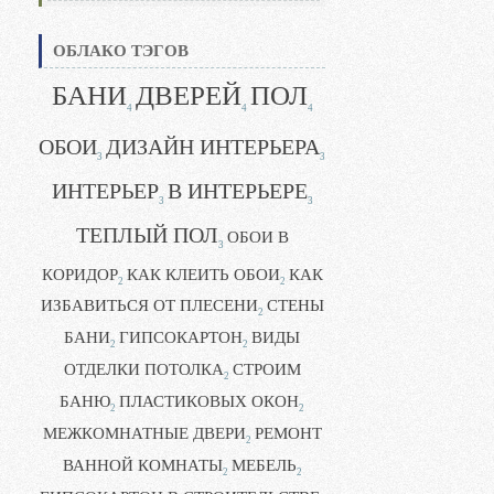
ОБЛАКО ТЭГОВ
БАНИ
ДВЕРЕЙ
ПОЛ
4
4
4
ОБОИ
ДИЗАЙН ИНТЕРЬЕРА
3
3
ИНТЕРЬЕР
В ИНТЕРЬЕРЕ
3
3
ТЕПЛЫЙ ПОЛ
ОБОИ В
3
КОРИДОР
КАК КЛЕИТЬ ОБОИ
КАК
2
2
ИЗБАВИТЬСЯ ОТ ПЛЕСЕНИ
СТЕНЫ
2
БАНИ
ГИПСОКАРТОН
ВИДЫ
2
2
ОТДЕЛКИ ПОТОЛКА
СТРОИМ
2
БАНЮ
ПЛАСТИКОВЫХ ОКОН
2
2
МЕЖКОМНАТНЫЕ ДВЕРИ
РЕМОНТ
2
ВАННОЙ КОМНАТЫ
МЕБЕЛЬ
2
2