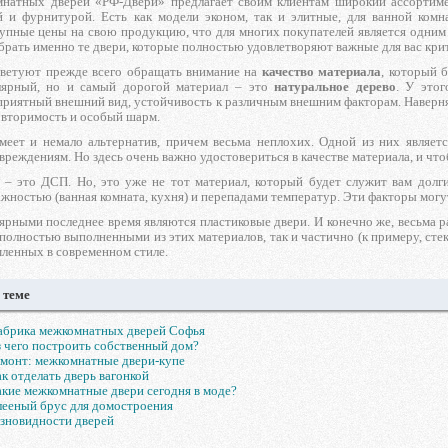
натных дверей «РФ-Двери» предлагает своим клиентам широкий ассортиме
й и фурнитурой. Есть как модели эконом, так и элитные, для ванной комн
тупные цены на свою продукцию, что для многих покупателей является одним
рать именно те двери, которые полностью удовлетворяют важные для вас кри
ветуют прежде всего обращать внимание на
качество материала
, который 
лярный, но и самый дорогой материал – это
натуральное дерево
. У этог
приятный внешний вид, устойчивость к различным внешним факторам. Наверня
вторимость и особый шарм.
меет и немало альтернатив, причем весьма неплохих. Одной из них являет
вреждениям. Но здесь очень важно удостовериться в качестве материала, и чт
 – это ДСП. Но, это уже не тот материал, который будет служит вам долг
жностью (ванная комната, кухня) и перепадами температур. Эти факторы мог
ярными последнее время являются пластиковые двери. И конечно же, весьма 
 полностью выполненными из этих материалов, так и частично (к примеру, сте
мленных в современном стиле.
 теме
абрика межкомнатных дверей Софья
 чего построить собственный дом?
монт: межкомнатные двери-купе
к отделать дверь вагонкой
кие межкомнатные двери сегодня в моде?
ееный брус для домостроения
зновидности дверей