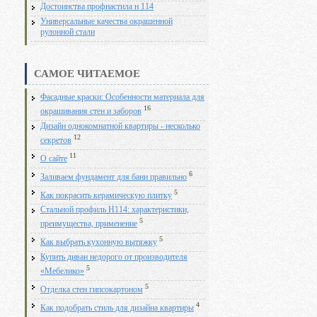
Достоинства профнастила н 114
Универсальные качества окрашенной
рулонной стали
САМОЕ ЧИТАЕМОЕ
Фасадные краски: Особенности материала для
16
окрашивания стен и заборов
Дизайн однокомнатной квартиры - несколько
12
секретов
11
О сайте
6
Заливаем фундамент для бани правильно
5
Как покрасить керамическую плитку
Стальной профиль Н114: характеристики,
5
преимущества, применение
5
Как выбрать кухонную вытяжку
Купить диван недорого от производителя
5
«Мебелико»
5
Отделка стен гипсокартоном
4
Как подобрать стиль для дизайна квартиры