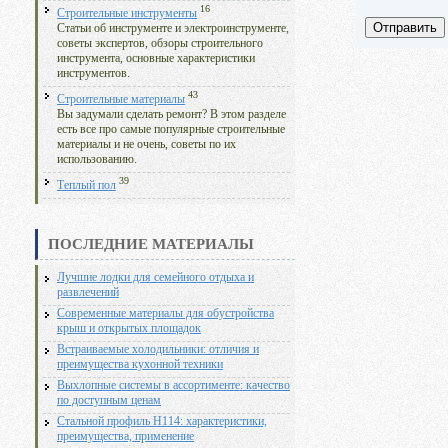
16
Строительные инструменты
Отправить
Статьи об инструменте и электроинструменте,
советы экспертов, обзоры строительного
инструмента, основные характеристики
инструментов.
43
Строительные материалы
Вы задумали сделать ремонт? В этом разделе
есть все про самые популярные строительные
материалы и не очень, советы по их
использованию.
39
Теплый пол
ПОСЛЕДНИЕ МАТЕРИАЛЫ
Лучшие лодки для семейного отдыха и
развлечений
Современные материалы для обустройства
крыш и открытых площадок
Встраиваемые холодильники: отличия и
преимущества кухонной техники
Выхлопные системы в ассортименте: качество
по доступным ценам
Стальной профиль Н114: характеристики,
преимущества, применение