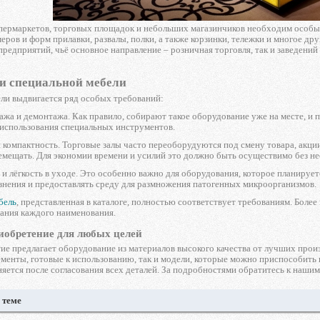
пермаркетов, торговых площадок и небольших магазинчиков необходим особы
еров и форм прилавки, развалы, полки, а также корзинки, тележки и многое дру
редприятий, чьё основное направление – розничная торговля, так и заведений
и специальной мебели
ли выдвигается ряд особых требований:
ажа и демонтажа. Как правило, собирают такое оборудование уже на месте, и п
использования специальных инструментов.
 компактность. Торговые залы часто переоборудуются под смену товара, акц
емещать. Для экономии времени и усилий это должно быть осуществимо без н
 и лёгкость в уходе. Это особенно важно для оборудования, которое планиру
знения и предоставлять среду для размножения патогенных микроорганизмов.
бель
, представленная в каталоге, полностью соответствует требованиям. Более
сания каждого наименования.
иобретение для любых целей
е предлагает оборудование из материалов высокого качества от лучших произв
менты, готовые к использованию, так и модели, которые можно приспособить 
яется после согласования всех деталей. За подробностями обратитесь к нашим
 теме