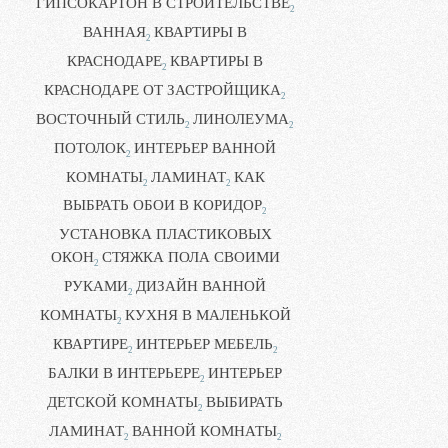
ГИПСОКАРТОН В СТРОИТЕЛЬСТВЕ
2
ВАННАЯ
КВАРТИРЫ В
2
КРАСНОДАРЕ
КВАРТИРЫ В
2
КРАСНОДАРЕ ОТ ЗАСТРОЙЩИКА
2
ВОСТОЧНЫЙ СТИЛЬ
ЛИНОЛЕУМА
2
2
ПОТОЛОК
ИНТЕРЬЕР ВАННОЙ
2
КОМНАТЫ
ЛАМИНАТ
КАК
2
2
ВЫБРАТЬ ОБОИ В КОРИДОР
2
УСТАНОВКА ПЛАСТИКОВЫХ
ОКОН
СТЯЖКА ПОЛА СВОИМИ
2
РУКАМИ
ДИЗАЙН ВАННОЙ
2
КОМНАТЫ
КУХНЯ В МАЛЕНЬКОЙ
2
КВАРТИРЕ
ИНТЕРЬЕР МЕБЕЛЬ
2
2
БАЛКИ В ИНТЕРЬЕРЕ
ИНТЕРЬЕР
2
ДЕТСКОЙ КОМНАТЫ
ВЫБИРАТЬ
2
ЛАМИНАТ
ВАННОЙ КОМНАТЫ
2
2