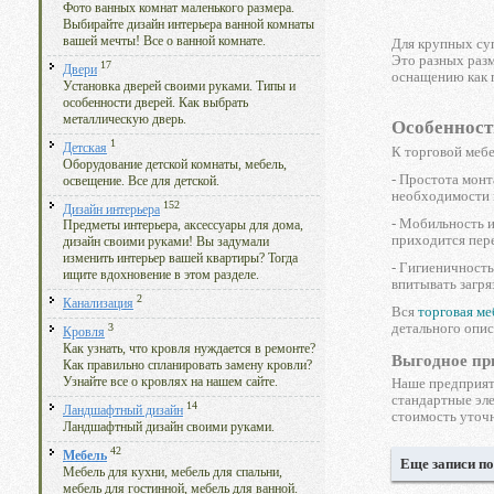
Фото ванных комнат маленького размера.
Выбирайте дизайн интерьера ванной комнаты
вашей мечты! Все о ванной комнате.
Для крупных су
Это разных разм
17
Двери
оснащению как п
Установка дверей своими руками. Типы и
особенности дверей. Как выбрать
металлическую дверь.
Особенност
1
Детская
К торговой мебе
Оборудование детской комнаты, мебель,
- Простота монт
освещение. Все для детской.
необходимости 
152
Дизайн интерьера
- Мобильность и
Предметы интерьера, аксессуары для дома,
приходится пер
дизайн своими руками! Вы задумали
изменить интерьер вашей квартиры? Тогда
- Гигиеничность
ищите вдохновение в этом разделе.
впитывать загря
2
Канализация
Вся
торговая ме
детального опи
3
Кровля
Как узнать, что кровля нуждается в ремонте?
Выгодное пр
Как правильно спланировать замену кровли?
Наше предприяти
Узнайте все о кровлях на нашем сайте.
стандартные эле
14
Ландшафтный дизайн
стоимость уточн
Ландшафтный дизайн своими руками.
42
Мебель
Еще записи по
Мебель для кухни, мебель для спальни,
мебель для гостинной, мебель для ванной.