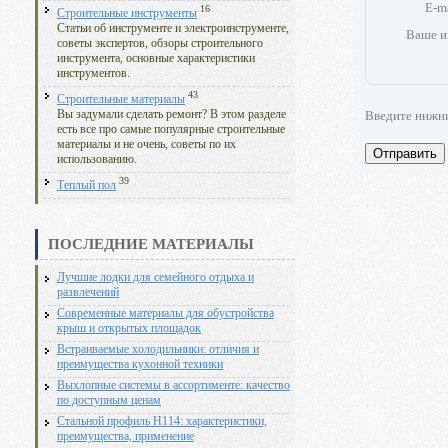
E-m
16
Строительные инструменты
Статьи об инструменте и электроинструменте,
Ваше и
советы экспертов, обзоры строительного
инструмента, основные характеристики
инструментов.
43
Строительные материалы
Введите нижн
Вы задумали сделать ремонт? В этом разделе
есть все про самые популярные строительные
материалы и не очень, советы по их
Отправить
использованию.
39
Теплый пол
ПОСЛЕДНИЕ МАТЕРИАЛЫ
Лучшие лодки для семейного отдыха и
развлечений
Современные материалы для обустройства
крыш и открытых площадок
Встраиваемые холодильники: отличия и
преимущества кухонной техники
Выхлопные системы в ассортименте: качество
по доступным ценам
Стальной профиль Н114: характеристики,
преимущества, применение