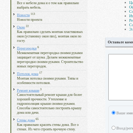
Ца
Все о мебели дома и о том как правильно
Оф
выбрать мебель.
Со
113
Новости
Ит
Новости проекта
Ре
Со
22
Окно
Эл
Как правильно сделать монтаж пластиковых
окон (установку окон пвх), монтаж окон по
госту.
Оставьте ком
6
Перегородки
Межкомнатная перегородка своими руками
защищает от шума. Делаем межкомнатные
перегородки своими руками. Строительство
новых перегородок.
17
Потолок дома
Монтаж потолка своими руками. Типы и
особенности потолков.
3
Ремонт крыши
Самостоятельный ремонт крыши для более
хорошей прочности. Утепление и
гидроизоляция крыши своими руками.
Способы самостоятельно построить крышу
Ваше имя
дома или дачи.
65
Стены дома
Как правильно красить стены дома. Все о
Вход/рег
стенах. Из чего строить прочную стену.