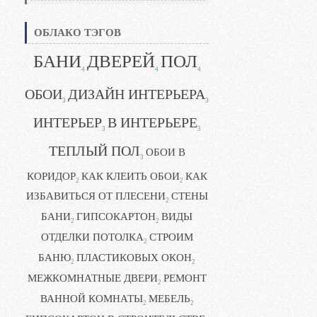
ОБЛАКО ТЭГОВ
БАНИ
ДВЕРЕЙ
ПОЛ
4
4
4
ОБОИ
ДИЗАЙН ИНТЕРЬЕРА
3
3
ИНТЕРЬЕР
В ИНТЕРЬЕРЕ
3
3
ТЕПЛЫЙ ПОЛ
ОБОИ В
3
КОРИДОР
КАК КЛЕИТЬ ОБОИ
КАК
2
2
ИЗБАВИТЬСЯ ОТ ПЛЕСЕНИ
СТЕНЫ
2
БАНИ
ГИПСОКАРТОН
ВИДЫ
2
2
ОТДЕЛКИ ПОТОЛКА
СТРОИМ
2
БАНЮ
ПЛАСТИКОВЫХ ОКОН
2
2
МЕЖКОМНАТНЫЕ ДВЕРИ
РЕМОНТ
2
ВАННОЙ КОМНАТЫ
МЕБЕЛЬ
2
2