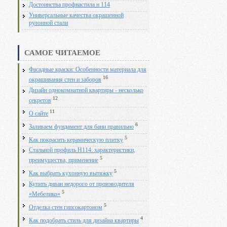
Достоинства профнастила н 114
Универсальные качества окрашенной
рулонной стали
САМОЕ ЧИТАЕМОЕ
Фасадные краски: Особенности материала для
16
окрашивания стен и заборов
Дизайн однокомнатной квартиры - несколько
12
секретов
11
О сайте
6
Заливаем фундамент для бани правильно
5
Как покрасить керамическую плитку
Стальной профиль Н114: характеристики,
5
преимущества, применение
5
Как выбрать кухонную вытяжку
Купить диван недорого от производителя
5
«Мебелико»
5
Отделка стен гипсокартоном
4
Как подобрать стиль для дизайна квартиры