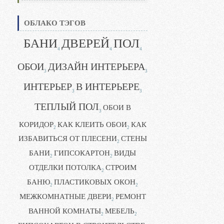
ОБЛАКО ТЭГОВ
БАНИ
ДВЕРЕЙ
ПОЛ
4
4
4
ОБОИ
ДИЗАЙН ИНТЕРЬЕРА
3
3
ИНТЕРЬЕР
В ИНТЕРЬЕРЕ
3
3
ТЕПЛЫЙ ПОЛ
ОБОИ В
3
КОРИДОР
КАК КЛЕИТЬ ОБОИ
КАК
2
2
ИЗБАВИТЬСЯ ОТ ПЛЕСЕНИ
СТЕНЫ
2
БАНИ
ГИПСОКАРТОН
ВИДЫ
2
2
ОТДЕЛКИ ПОТОЛКА
СТРОИМ
2
БАНЮ
ПЛАСТИКОВЫХ ОКОН
2
2
МЕЖКОМНАТНЫЕ ДВЕРИ
РЕМОНТ
2
ВАННОЙ КОМНАТЫ
МЕБЕЛЬ
2
2