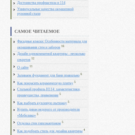
Достоинства профнастила н 114
Универсальные качества окрашенной
рулонной стали
САМОЕ ЧИТАЕМОЕ
Фасадные краски: Особенности материала для
16
окрашивания стен и заборов
Дизайн однокомнатной квартиры - несколько
12
секретов
11
О сайте
6
Заливаем фундамент для бани правильно
5
Как покрасить керамическую плитку
Стальной профиль Н114: характеристики,
5
преимущества, применение
5
Как выбрать кухонную вытяжку
Купить диван недорого от производителя
5
«Мебелико»
5
Отделка стен гипсокартоном
4
Как подобрать стиль для дизайна квартиры