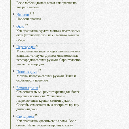
Все о мебели дома и о том как правильно
выбрать мебель.
113
Новости
Новости проекта
22
Окно
Как правильно сделать монтаж пластиковых
окон (установку окон пвх), монтаж окон по
госту.
6
Перегородки
Межкомнатная перегородка своими руками
защищает от шума. Делаем межкомнатные
перегородки своими руками. Строительство
новых перегородок.
17
Потолок дома
Монтаж потолка своими руками. Типы и
особенности потолков.
3
Ремонт крыши
Самостоятельный ремонт крыши для более
хорошей прочности. Утепление и
гидроизоляция крыши своими руками.
Способы самостоятельно построить крышу
дома или дачи.
65
Стены дома
Как правильно красить стены дома. Все о
стенах. Из чего строить прочную стену.