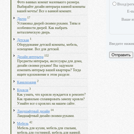
Фото ванных комнат маленького размера.
Вход/рег
Выбирайте дизайн интерьера ванной комнаты
E-m
вашей мечты! Все о ванной комнате.
17
Двери
Ваше и
Установка дверей своими руками. Типы и
особенности дверей. Как выбрать
металлическую дверь.
1
Детская
Введите нижн
Оборудование детской комнаты, мебель,
освещение. Все для детской.
Отправить
152
Дизайн интерьера
Предметы интерьера, аксессуары для дома,
дизайн своими руками! Вы задумали
изменить интерьер вашей квартиры? Тогда
ищите вдохновение в этом разделе.
2
Канализация
3
Кровля
Как узнать, что кровля нуждается в ремонте?
Как правильно спланировать замену кровли?
Узнайте все о кровлях на нашем сайте.
14
Ландшафтный дизайн
Ландшафтный дизайн своими руками.
42
Мебель
Мебель для кухни, мебель для спальни,
мебель для гостинной, мебель для ванной.