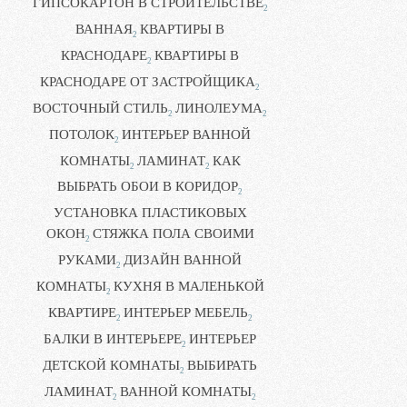
ГИПСОКАРТОН В СТРОИТЕЛЬСТВЕ
2
ВАННАЯ
КВАРТИРЫ В
2
КРАСНОДАРЕ
КВАРТИРЫ В
2
КРАСНОДАРЕ ОТ ЗАСТРОЙЩИКА
2
ВОСТОЧНЫЙ СТИЛЬ
ЛИНОЛЕУМА
2
2
ПОТОЛОК
ИНТЕРЬЕР ВАННОЙ
2
КОМНАТЫ
ЛАМИНАТ
КАК
2
2
ВЫБРАТЬ ОБОИ В КОРИДОР
2
УСТАНОВКА ПЛАСТИКОВЫХ
ОКОН
СТЯЖКА ПОЛА СВОИМИ
2
РУКАМИ
ДИЗАЙН ВАННОЙ
2
КОМНАТЫ
КУХНЯ В МАЛЕНЬКОЙ
2
КВАРТИРЕ
ИНТЕРЬЕР МЕБЕЛЬ
2
2
БАЛКИ В ИНТЕРЬЕРЕ
ИНТЕРЬЕР
2
ДЕТСКОЙ КОМНАТЫ
ВЫБИРАТЬ
2
ЛАМИНАТ
ВАННОЙ КОМНАТЫ
2
2