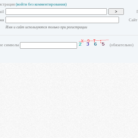
истрация
(войти без комментирования)
ail
>
мя
Сайт
Имя и сайт используются только при регистрации
ие символы
(обязательно)