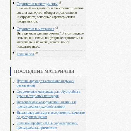
16
Строительные инструменты
Статьи об инструменте и электроинструменте,
советы экспертов, обзоры строительного
инструмента, основные характеристики
инструментов.
43
Строительные материалы
Вы задумали сделать ремонт? В этом разделе
есть все про самые популярные строительные
материалы и не очень, советы по их
использованию.
39
Теплый пол
ПОСЛЕДНИЕ МАТЕРИАЛЫ
Лучшие лодки для семейного отдыха и
развлечений
Современные материалы для обустройства
крыш и открытых площадок
Встраиваемые холодильники: отличия и
преимущества кухонной техники
Выхлопные системы в ассортименте: качество
по доступным ценам
Стальной профиль Н114: характеристики,
преимущества, применение