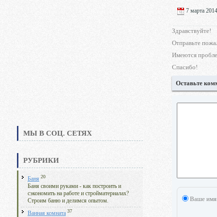
7 марта 2014
Здравствуйте!
Отправьте пожал
Имеются пробле
Спасибо!
Оставьте ком
МЫ В СОЦ. СЕТЯХ
РУБРИКИ
20
Баня
Баня своими руками - как построить и
сэкономить на работе и стройматериалах?
Ваше имя
Строим баню и делимся опытом.
37
Ванная комната