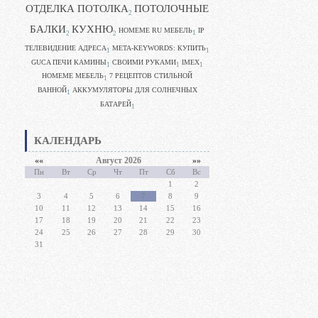
ОТДЕЛКА ПОТОЛКА
ПОТОЛОЧНЫЕ
2
БАЛКИ
КУХНЮ
HOMEME RU МЕБЕЛЬ
IP
1
2
2
ТЕЛЕВИДЕНИЕ АДРЕСА
META-KEYWORDS: КУПИТЬ
1
1
GUCA ПЕЧИ КАМИНЫ
CВОИМИ РУКАМИ
IMEX
1
1
1
HOMEME МЕБЕЛЬ
7 РЕЦЕПТОВ СТИЛЬНОЙ
1
ВАННОЙ
АККУМУЛЯТОРЫ ДЛЯ СОЛНЕЧНЫХ
1
БАТАРЕЙ
1
КАЛЕНДАРЬ
««
Август 2026
»»
Пн
Вт
Ср
Чт
Пт
Сб
Вс
1
2
3
4
5
6
7
8
9
10
11
12
13
14
15
16
17
18
19
20
21
22
23
24
25
26
27
28
29
30
31