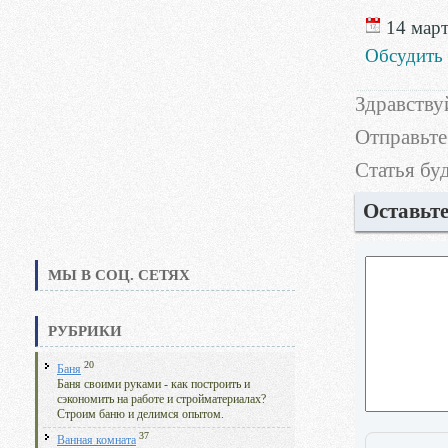
14 март
Обсудить
Здравству
Отправьте
Статья бу
Оставьт
МЫ В СОЦ. СЕТЯХ
РУБРИКИ
20
Баня
Баня своими руками - как построить и
сэкономить на работе и стройматериалах?
Строим баню и делимся опытом.
37
Ванная комната