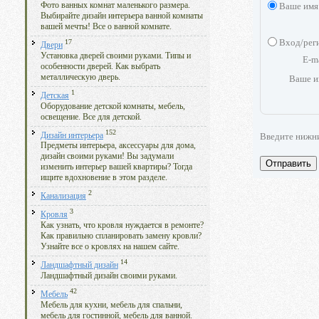
Фото ванных комнат маленького размера.
Ваше имя
Выбирайте дизайн интерьера ванной комнаты
вашей мечты! Все о ванной комнате.
Вход/рег
17
Двери
Установка дверей своими руками. Типы и
E-m
особенности дверей. Как выбрать
металлическую дверь.
Ваше и
1
Детская
Оборудование детской комнаты, мебель,
освещение. Все для детской.
152
Дизайн интерьера
Введите нижн
Предметы интерьера, аксессуары для дома,
дизайн своими руками! Вы задумали
Отправить
изменить интерьер вашей квартиры? Тогда
ищите вдохновение в этом разделе.
2
Канализация
3
Кровля
Как узнать, что кровля нуждается в ремонте?
Как правильно спланировать замену кровли?
Узнайте все о кровлях на нашем сайте.
14
Ландшафтный дизайн
Ландшафтный дизайн своими руками.
42
Мебель
Мебель для кухни, мебель для спальни,
мебель для гостинной, мебель для ванной.