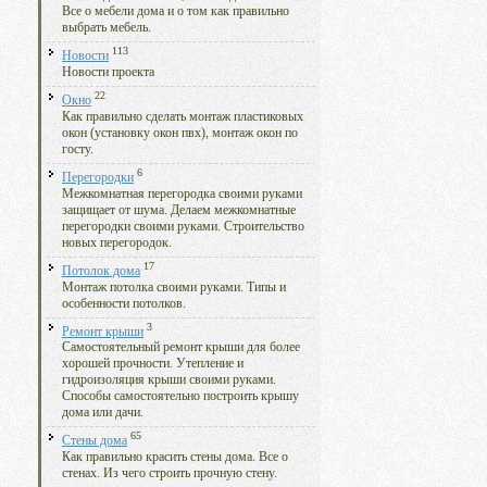
Все о мебели дома и о том как правильно
выбрать мебель.
113
Новости
Новости проекта
22
Окно
Как правильно сделать монтаж пластиковых
окон (установку окон пвх), монтаж окон по
госту.
6
Перегородки
Межкомнатная перегородка своими руками
защищает от шума. Делаем межкомнатные
перегородки своими руками. Строительство
новых перегородок.
17
Потолок дома
Монтаж потолка своими руками. Типы и
особенности потолков.
3
Ремонт крыши
Самостоятельный ремонт крыши для более
хорошей прочности. Утепление и
гидроизоляция крыши своими руками.
Способы самостоятельно построить крышу
дома или дачи.
65
Стены дома
Как правильно красить стены дома. Все о
стенах. Из чего строить прочную стену.