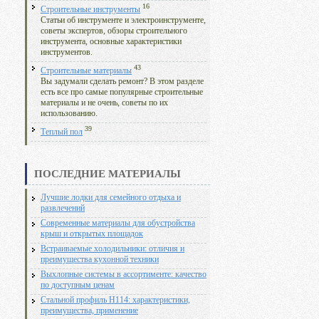
16
Строительные инструменты
Статьи об инструменте и электроинструменте,
советы экспертов, обзоры строительного
инструмента, основные характеристики
инструментов.
43
Строительные материалы
Вы задумали сделать ремонт? В этом разделе
есть все про самые популярные строительные
материалы и не очень, советы по их
использованию.
39
Теплый пол
ПОСЛЕДНИЕ МАТЕРИАЛЫ
Лучшие лодки для семейного отдыха и
развлечений
Современные материалы для обустройства
крыш и открытых площадок
Встраиваемые холодильники: отличия и
преимущества кухонной техники
Выхлопные системы в ассортименте: качество
по доступным ценам
Стальной профиль Н114: характеристики,
преимущества, применение