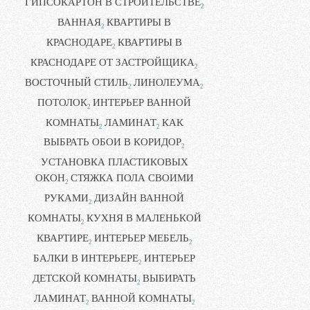
ГИПСОКАРТОН В СТРОИТЕЛЬСТВЕ
2
ВАННАЯ
КВАРТИРЫ В
2
КРАСНОДАРЕ
КВАРТИРЫ В
2
КРАСНОДАРЕ ОТ ЗАСТРОЙЩИКА
2
ВОСТОЧНЫЙ СТИЛЬ
ЛИНОЛЕУМА
2
2
ПОТОЛОК
ИНТЕРЬЕР ВАННОЙ
2
КОМНАТЫ
ЛАМИНАТ
КАК
2
2
ВЫБРАТЬ ОБОИ В КОРИДОР
2
УСТАНОВКА ПЛАСТИКОВЫХ
ОКОН
СТЯЖКА ПОЛА СВОИМИ
2
РУКАМИ
ДИЗАЙН ВАННОЙ
2
КОМНАТЫ
КУХНЯ В МАЛЕНЬКОЙ
2
КВАРТИРЕ
ИНТЕРЬЕР МЕБЕЛЬ
2
2
БАЛКИ В ИНТЕРЬЕРЕ
ИНТЕРЬЕР
2
ДЕТСКОЙ КОМНАТЫ
ВЫБИРАТЬ
2
ЛАМИНАТ
ВАННОЙ КОМНАТЫ
2
2