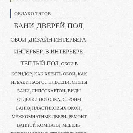
ОБЛАКО ТЭГОВ
БАНИ
ДВЕРЕЙ
ПОЛ
4
4
4
ОБОИ
ДИЗАЙН ИНТЕРЬЕРА
3
3
ИНТЕРЬЕР
В ИНТЕРЬЕРЕ
3
3
ТЕПЛЫЙ ПОЛ
ОБОИ В
3
КОРИДОР
КАК КЛЕИТЬ ОБОИ
КАК
2
2
ИЗБАВИТЬСЯ ОТ ПЛЕСЕНИ
СТЕНЫ
2
БАНИ
ГИПСОКАРТОН
ВИДЫ
2
2
ОТДЕЛКИ ПОТОЛКА
СТРОИМ
2
БАНЮ
ПЛАСТИКОВЫХ ОКОН
2
2
МЕЖКОМНАТНЫЕ ДВЕРИ
РЕМОНТ
2
ВАННОЙ КОМНАТЫ
МЕБЕЛЬ
2
2