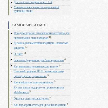
Достоинства профнастила н 114
Универсальные качества окрашенной
рулонной стали
САМОЕ ЧИТАЕМОЕ
Фасадные краски: Особенности материала для
16
окрашивания стен и заборов
Дизайн однокомнатной квартиры - несколько
12
секретов
11
О сайте
6
Заливаем фундамент для бани правильно
5
Как покрасить керамическую плитку
Стальной профиль Н114: характеристики,
5
преимущества, применение
5
Как выбрать кухонную вытяжку
Купить диван недорого от производителя
5
«Мебелико»
5
Отделка стен гипсокартоном
4
Как подобрать стиль для дизайна квартиры