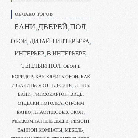
ОБЛАКО ТЭГОВ
БАНИ
ДВЕРЕЙ
ПОЛ
4
4
4
ОБОИ
ДИЗАЙН ИНТЕРЬЕРА
3
3
ИНТЕРЬЕР
В ИНТЕРЬЕРЕ
3
3
ТЕПЛЫЙ ПОЛ
ОБОИ В
3
КОРИДОР
КАК КЛЕИТЬ ОБОИ
КАК
2
2
ИЗБАВИТЬСЯ ОТ ПЛЕСЕНИ
СТЕНЫ
2
БАНИ
ГИПСОКАРТОН
ВИДЫ
2
2
ОТДЕЛКИ ПОТОЛКА
СТРОИМ
2
БАНЮ
ПЛАСТИКОВЫХ ОКОН
2
2
МЕЖКОМНАТНЫЕ ДВЕРИ
РЕМОНТ
2
ВАННОЙ КОМНАТЫ
МЕБЕЛЬ
2
2