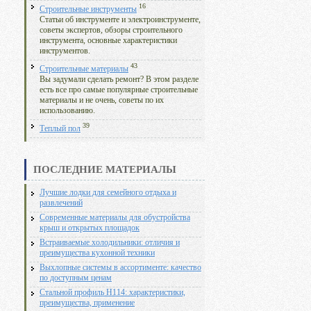
16
Строительные инструменты
Статьи об инструменте и электроинструменте,
советы экспертов, обзоры строительного
инструмента, основные характеристики
инструментов.
43
Строительные материалы
Вы задумали сделать ремонт? В этом разделе
есть все про самые популярные строительные
материалы и не очень, советы по их
использованию.
39
Теплый пол
ПОСЛЕДНИЕ МАТЕРИАЛЫ
Лучшие лодки для семейного отдыха и
развлечений
Современные материалы для обустройства
крыш и открытых площадок
Встраиваемые холодильники: отличия и
преимущества кухонной техники
Выхлопные системы в ассортименте: качество
по доступным ценам
Стальной профиль Н114: характеристики,
преимущества, применение