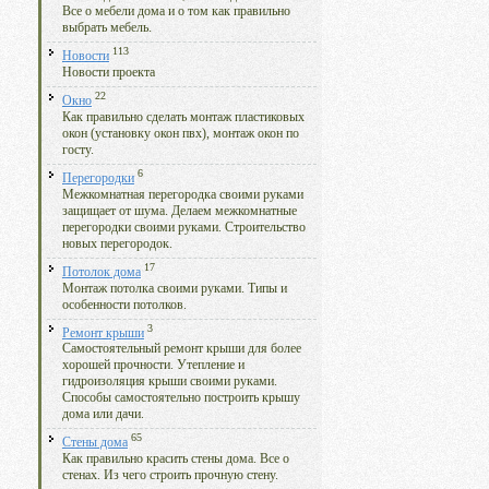
Все о мебели дома и о том как правильно
выбрать мебель.
113
Новости
Новости проекта
22
Окно
Как правильно сделать монтаж пластиковых
окон (установку окон пвх), монтаж окон по
госту.
6
Перегородки
Межкомнатная перегородка своими руками
защищает от шума. Делаем межкомнатные
перегородки своими руками. Строительство
новых перегородок.
17
Потолок дома
Монтаж потолка своими руками. Типы и
особенности потолков.
3
Ремонт крыши
Самостоятельный ремонт крыши для более
хорошей прочности. Утепление и
гидроизоляция крыши своими руками.
Способы самостоятельно построить крышу
дома или дачи.
65
Стены дома
Как правильно красить стены дома. Все о
стенах. Из чего строить прочную стену.