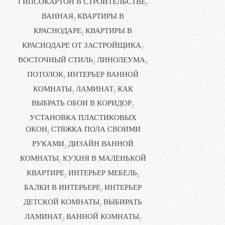
ГИПСОКАРТОН В СТРОИТЕЛЬСТВЕ
2
ВАННАЯ
КВАРТИРЫ В
2
КРАСНОДАРЕ
КВАРТИРЫ В
2
КРАСНОДАРЕ ОТ ЗАСТРОЙЩИКА
2
ВОСТОЧНЫЙ СТИЛЬ
ЛИНОЛЕУМА
2
2
ПОТОЛОК
ИНТЕРЬЕР ВАННОЙ
2
КОМНАТЫ
ЛАМИНАТ
КАК
2
2
ВЫБРАТЬ ОБОИ В КОРИДОР
2
УСТАНОВКА ПЛАСТИКОВЫХ
ОКОН
СТЯЖКА ПОЛА СВОИМИ
2
РУКАМИ
ДИЗАЙН ВАННОЙ
2
КОМНАТЫ
КУХНЯ В МАЛЕНЬКОЙ
2
КВАРТИРЕ
ИНТЕРЬЕР МЕБЕЛЬ
2
2
БАЛКИ В ИНТЕРЬЕРЕ
ИНТЕРЬЕР
2
ДЕТСКОЙ КОМНАТЫ
ВЫБИРАТЬ
2
ЛАМИНАТ
ВАННОЙ КОМНАТЫ
2
2