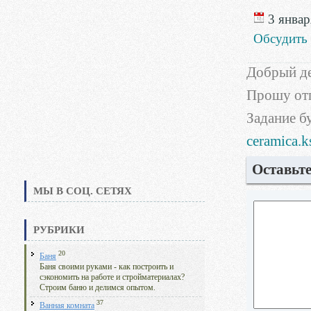
3 январ
Обсудить
Добрый де
Прошу отп
Задание б
ceramica.k
Оставьт
МЫ В СОЦ. СЕТЯХ
РУБРИКИ
20
Баня
Баня своими руками - как построить и
сэкономить на работе и стройматериалах?
Строим баню и делимся опытом.
37
Ванная комната