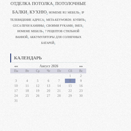
ОТДЕЛКА ПОТОЛКА
ПОТОЛОЧНЫЕ
2
БАЛКИ
КУХНЮ
HOMEME RU МЕБЕЛЬ
IP
1
2
2
ТЕЛЕВИДЕНИЕ АДРЕСА
META-KEYWORDS: КУПИТЬ
1
1
GUCA ПЕЧИ КАМИНЫ
CВОИМИ РУКАМИ
IMEX
1
1
1
HOMEME МЕБЕЛЬ
7 РЕЦЕПТОВ СТИЛЬНОЙ
1
ВАННОЙ
АККУМУЛЯТОРЫ ДЛЯ СОЛНЕЧНЫХ
1
БАТАРЕЙ
1
КАЛЕНДАРЬ
««
Август 2026
»»
Пн
Вт
Ср
Чт
Пт
Сб
Вс
1
2
3
4
5
6
7
8
9
10
11
12
13
14
15
16
17
18
19
20
21
22
23
24
25
26
27
28
29
30
31