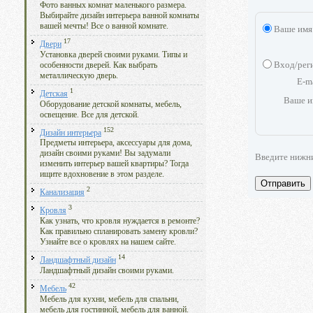
Фото ванных комнат маленького размера.
Выбирайте дизайн интерьера ванной комнаты
вашей мечты! Все о ванной комнате.
Ваше имя
17
Двери
Установка дверей своими руками. Типы и
Вход/рег
особенности дверей. Как выбрать
металлическую дверь.
E-m
1
Детская
Ваше и
Оборудование детской комнаты, мебель,
освещение. Все для детской.
152
Дизайн интерьера
Предметы интерьера, аксессуары для дома,
дизайн своими руками! Вы задумали
Введите нижн
изменить интерьер вашей квартиры? Тогда
ищите вдохновение в этом разделе.
Отправить
2
Канализация
3
Кровля
Как узнать, что кровля нуждается в ремонте?
Как правильно спланировать замену кровли?
Узнайте все о кровлях на нашем сайте.
14
Ландшафтный дизайн
Ландшафтный дизайн своими руками.
42
Мебель
Мебель для кухни, мебель для спальни,
мебель для гостинной, мебель для ванной.