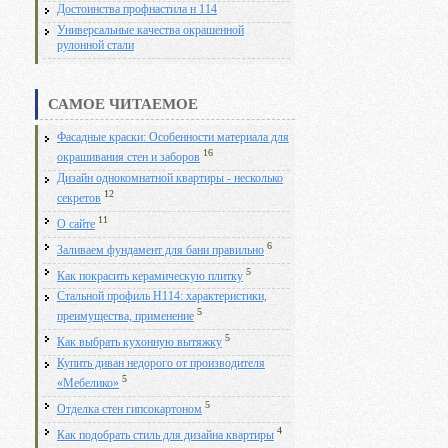
Достоинства профнастила н 114
Универсальные качества окрашенной
рулонной стали
САМОЕ ЧИТАЕМОЕ
Фасадные краски: Особенности материала для
16
окрашивания стен и заборов
Дизайн однокомнатной квартиры - несколько
12
секретов
11
О сайте
6
Заливаем фундамент для бани правильно
5
Как покрасить керамическую плитку
Стальной профиль Н114: характеристики,
5
преимущества, применение
5
Как выбрать кухонную вытяжку
Купить диван недорого от производителя
5
«Мебелико»
5
Отделка стен гипсокартоном
4
Как подобрать стиль для дизайна квартиры