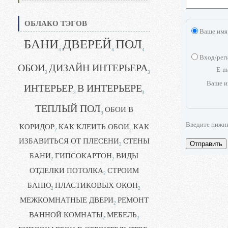
ОБЛАКО ТЭГОВ
Ваше имя
БАНИ
ДВЕРЕЙ
ПОЛ
4
4
4
Вход/рег
ОБОИ
ДИЗАЙН ИНТЕРЬЕРА
E-m
3
3
Ваше и
ИНТЕРЬЕР
В ИНТЕРЬЕРЕ
3
3
ТЕПЛЫЙ ПОЛ
ОБОИ В
3
Введите нижн
КОРИДОР
КАК КЛЕИТЬ ОБОИ
КАК
2
2
ИЗБАВИТЬСЯ ОТ ПЛЕСЕНИ
СТЕНЫ
Отправить
2
БАНИ
ГИПСОКАРТОН
ВИДЫ
2
2
ОТДЕЛКИ ПОТОЛКА
СТРОИМ
2
БАНЮ
ПЛАСТИКОВЫХ ОКОН
2
2
МЕЖКОМНАТНЫЕ ДВЕРИ
РЕМОНТ
2
ВАННОЙ КОМНАТЫ
МЕБЕЛЬ
2
2