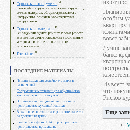
их от про
16
Строительные инструменты
Статьи об инструменте и электроинструменте,
Планировк
советы экспертов, обзоры строительного
особым уд
инструмента, основные характеристики
инструментов.
квартиру,
43
Строительные материалы
комнатами
Вы задумали сделать ремонт? В этом разделе
вовсе забы
есть все про самые популярные строительные
материалы и не очень, советы по их
использованию.
Лучше зап
39
банке кре
Теплый пол
квартира 
построена
ПОСЛЕДНИЕ МАТЕРИАЛЫ
качествен
Лучшие лодки для семейного отдыха и
Из всего 
развлечений
что покуп
Современные материалы для обустройства
крыш и открытых площадок
Рисков ку
Встраиваемые холодильники: отличия и
преимущества кухонной техники
Еще запи
Выхлопные системы в ассортименте: качество
по доступным ценам
Стальной профиль Н114: характеристики,
М
преимущества, применение