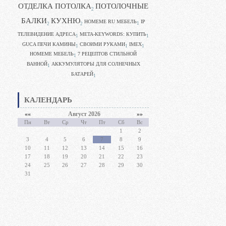
ОТДЕЛКА ПОТОЛКА
ПОТОЛОЧНЫЕ
2
БАЛКИ
КУХНЮ
HOMEME RU МЕБЕЛЬ
IP
1
2
2
ТЕЛЕВИДЕНИЕ АДРЕСА
META-KEYWORDS: КУПИТЬ
1
1
GUCA ПЕЧИ КАМИНЫ
CВОИМИ РУКАМИ
IMEX
1
1
1
HOMEME МЕБЕЛЬ
7 РЕЦЕПТОВ СТИЛЬНОЙ
1
ВАННОЙ
АККУМУЛЯТОРЫ ДЛЯ СОЛНЕЧНЫХ
1
БАТАРЕЙ
1
КАЛЕНДАРЬ
««
Август 2026
»»
Пн
Вт
Ср
Чт
Пт
Сб
Вс
1
2
3
4
5
6
7
8
9
10
11
12
13
14
15
16
17
18
19
20
21
22
23
24
25
26
27
28
29
30
31