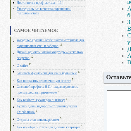
в
Достоинства профнастила н 114
А
Универсальные качества окрашенной
рулонной стали
б
З
В
САМОЕ ЧИТАЕМОЕ
С
Фасадные краски: Особенности материала для
у
16
окрашивания стен и заборов
Д
Дизайн однокомнатной квартиры - несколько
А
12
секретов
В
11
О сайте
6
Заливаем фундамент для бани правильно
Оставьт
5
Как покрасить керамическую плитку
Стальной профиль Н114: характеристики,
5
преимущества, применение
5
Как выбрать кухонную вытяжку
Купить диван недорого от производителя
5
«Мебелико»
5
Отделка стен гипсокартоном
4
Как подобрать стиль для дизайна квартиры