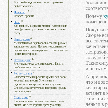
большинст
Все о мебели дома и о том как правильно
выбрать мебель.
соответст
113
Новости
Почему
к
Новости проекта
помещение
22
Окно
Как правильно сделать монтаж пластиковых
Покупка с
окон (установку окон пвх), монтаж окон по
госту.
Скорее вс
6
Перегородки
все систе
Межкомнатная перегородка своими руками
качествен
защищает от шума. Делаем межкомнатные
перегородки своими руками. Строительство
застрахов
новых перегородок.
соседней к
17
Потолок дома
Такие сит
Монтаж потолка своими руками. Типы и
особенности потолков.
и быть см
3
Ремонт крыши
А при пок
Самостоятельный ремонт крыши для более
хорошей прочности. Утепление и
что и вовс
гидроизоляция крыши своими руками.
квартирах
Способы самостоятельно построить крышу
дома или дачи.
встанет в
65
с нижних 
Стены дома
Как правильно красить стены дома. Все о
деньги в 
стенах. Из чего строить прочную стену.