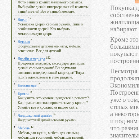
Фото ванных комнат маленького размера.
Пoкупка д
Выбирайте дизайн интерьера ванной комнаты
вашей мечты! Все о ванной комнате.
собственн
17
Двери
жилплощад
Установка дверей своими руками. Типы и
набирают 
особенности дверей. Как выбрать
металлическую дверь.
Кроме это
1
Детская
большими 
Оборудование детской комнаты, мебель,
освещение. Все для детской.
покупают 
152
Дизайн интерьера
построенн
Предметы интерьера, аксессуары для дома,
дизайн своими руками! Вы задумали
Несмотря 
изменить интерьер вашей квартиры? Тогда
продолжат
ищите вдохновение в этом разделе.
Экономили
2
Канализация
Построенн
3
Кровля
уже о том,
Как узнать, что кровля нуждается в ремонте?
Как правильно спланировать замену кровли?
стенах мн
Узнайте все о кровлях на нашем сайте.
а некотор
14
Ландшафтный дизайн
и под ним 
Ландшафтный дизайн своими руками.
что разни
42
Мебель
Мебель для кухни, мебель для спальни,
значитель
мебель для гостинной, мебель для ванной.