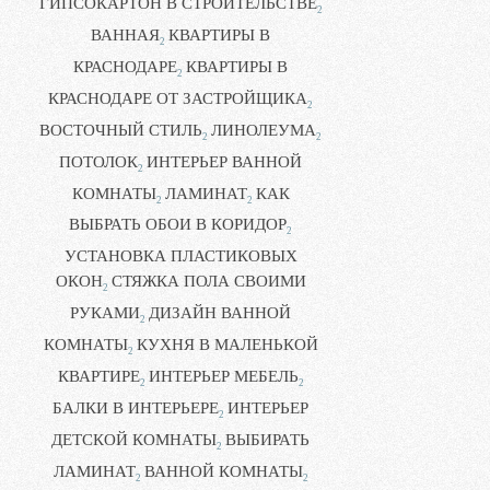
ГИПСОКАРТОН В СТРОИТЕЛЬСТВЕ
2
ВАННАЯ
КВАРТИРЫ В
2
КРАСНОДАРЕ
КВАРТИРЫ В
2
КРАСНОДАРЕ ОТ ЗАСТРОЙЩИКА
2
ВОСТОЧНЫЙ СТИЛЬ
ЛИНОЛЕУМА
2
2
ПОТОЛОК
ИНТЕРЬЕР ВАННОЙ
2
КОМНАТЫ
ЛАМИНАТ
КАК
2
2
ВЫБРАТЬ ОБОИ В КОРИДОР
2
УСТАНОВКА ПЛАСТИКОВЫХ
ОКОН
СТЯЖКА ПОЛА СВОИМИ
2
РУКАМИ
ДИЗАЙН ВАННОЙ
2
КОМНАТЫ
КУХНЯ В МАЛЕНЬКОЙ
2
КВАРТИРЕ
ИНТЕРЬЕР МЕБЕЛЬ
2
2
БАЛКИ В ИНТЕРЬЕРЕ
ИНТЕРЬЕР
2
ДЕТСКОЙ КОМНАТЫ
ВЫБИРАТЬ
2
ЛАМИНАТ
ВАННОЙ КОМНАТЫ
2
2