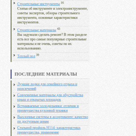
16
Строительные инструменты
Статьи об инструменте и электроинструменте,
советы экспертов, обзоры строительного
инструмента, основные характеристики
инструментов.
43
Строительные материалы
Вы задумали сделать ремонт? В этом разделе
есть все про самые популярные строительные
материалы и не очень, советы по их
использованию.
39
Теплый пол
ПОСЛЕДНИЕ МАТЕРИАЛЫ
Лучшие лодки для семейного отдыха и
развлечений
Современные материалы для обустройства
крыш и открытых площадок
Встраиваемые холодильники: отличия и
преимущества кухонной техники
Выхлопные системы в ассортименте: качество
по доступным ценам
Стальной профиль Н114: характеристики,
преимущества, применение