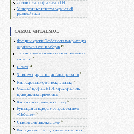
Достоинства профнастила н 114
Универсальные качества окрашенной
рулонной стали
САМОЕ ЧИТАЕМОЕ
Фасадные краски: Особенности материала для
16
окрашивания стен и заборов
Дизайн однокомнатной квартиры - несколько
12
секретов
11
О сайте
6
Заливаем фундамент для бани правильно
5
Как покрасить керамическую плитку
Стальной профиль Н114: характеристики,
5
преимущества, применение
5
Как выбрать кухонную вытяжку
Купить диван недорого от производителя
5
«Мебелико»
5
Отделка стен гипсокартоном
4
Как подобрать стиль для дизайна квартиры