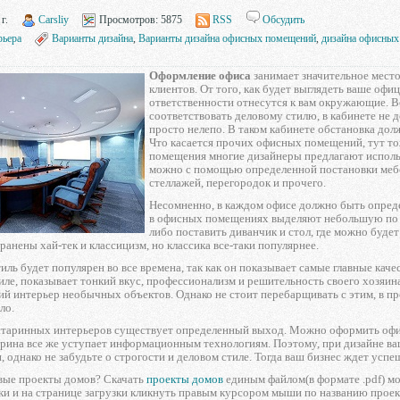
г.
Carsliy
Просмотров:
5875
RSS
Обсудить
рьера
Варианты дизайна
,
Варианты дизайна офисных помещений
,
дизайна офисны
Оформление офиса
занимает значительное мест
клиентов. От того, как будет выглядеть ваше офи
ответственности отнесутся к вам окружающие. Во
соответствовать деловому стилю, в кабинете не
просто нелепо. В таком кабинете обстановка дол
Что касается прочих офисных помещений, тут т
помещения многие дизайнеры предлагают использ
можно с помощью определенной постановки мебе
стеллажей, перегородок и прочего.
Несомненно, в каждом офисе должно быть определ
в офисных помещениях выделяют небольшую по п
либо поставить диванчик и стол, где можно буде
ранены хай-тек и классицизм, но классика все-таки популярнее.
иль будет популярен во все времена, так как он показывает самые главные кач
иле, показывает тонкий вкус, профессионализм и решительность своего хозяин
й интерьер необычных объектов. Однако не стоит перебарщивать с этим, в п
ло.
старинных интерьеров существует определенный выход. Можно оформить офис 
арина все же уступает информационным технологиям. Поэтому, при дизайне ва
 однако не забудьте о строгости и деловом стиле. Тогда ваш бизнес ждет успе
вые проекты домов? Скачать
проекты домов
единым файлом(в формате .pdf) мо
ки и на странице загрузки кликнуть правым курсором мыши по названию проек