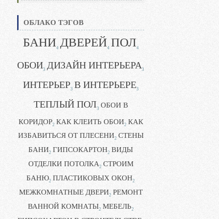
ОБЛАКО ТЭГОВ
БАНИ
ДВЕРЕЙ
ПОЛ
4
4
4
ОБОИ
ДИЗАЙН ИНТЕРЬЕРА
3
3
ИНТЕРЬЕР
В ИНТЕРЬЕРЕ
3
3
ТЕПЛЫЙ ПОЛ
ОБОИ В
3
КОРИДОР
КАК КЛЕИТЬ ОБОИ
КАК
2
2
ИЗБАВИТЬСЯ ОТ ПЛЕСЕНИ
СТЕНЫ
2
БАНИ
ГИПСОКАРТОН
ВИДЫ
2
2
ОТДЕЛКИ ПОТОЛКА
СТРОИМ
2
БАНЮ
ПЛАСТИКОВЫХ ОКОН
2
2
МЕЖКОМНАТНЫЕ ДВЕРИ
РЕМОНТ
2
ВАННОЙ КОМНАТЫ
МЕБЕЛЬ
2
2