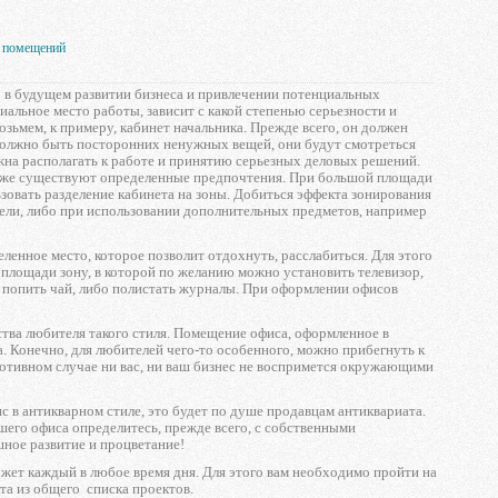
х помещений
о в будущем развитии бизнеса и привлечении потенциальных
циальное место работы, зависит с какой степенью серьезности и
зьмем, к примеру, кабинет начальника. Прежде всего, он должен
 должно быть посторонних ненужных вещей, они будут смотреться
жна располагать к работе и принятию серьезных деловых решений.
оже существуют определенные предпочтения. При большой площади
овать разделение кабинета на зоны. Добиться эффекта зонирования
ли, либо при использовании дополнительных предметов, например
енное место, которое позволит отдохнуть, расслабиться. Для этого
лощади зону, в которой по желанию можно установить телевизор,
т попить чай, либо полистать журналы. При оформлении офисов
ества любителя такого стиля. Помещение офиса, оформленное в
а. Конечно, для любителей чего-то особенного, можно прибегнуть к
ротивном случае ни вас, ни ваш бизнес не воспримется окружающими
в антикварном стиле, это будет по душе продавцам антиквариата.
шего офиса определитесь, прежде всего, с собственными
шное развитие и процветание!
жет каждый в любое время дня. Для этого вам необходимо пройти на
та из общего списка проектов.