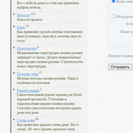
Ваше имя
Все о мебели дома и о том как правильно
выбрать мебель.
113
Новости
Вход/рег
Новости проекта
E-m
22
Окно
Ваше и
Как правильно сделать монтаж пластиковых
окон (установку окон пвх), монтаж окон по
госту.
6
Перегородки
Межкомнатная перегородка своими руками
Введите нижн
защищает от шума. Делаем межкомнатные
перегородки своими руками. Строительство
новых перегородок.
Отправить
17
Потолок дома
Монтаж потолка своими руками. Типы и
особенности потолков.
3
Ремонт крыши
Самостоятельный ремонт крыши для более
хорошей прочности. Утепление и
гидроизоляция крыши своими руками.
Способы самостоятельно построить крышу
дома или дачи.
65
Стены дома
Как правильно красить стены дома. Все о
стенах. Из чего строить прочную стену.