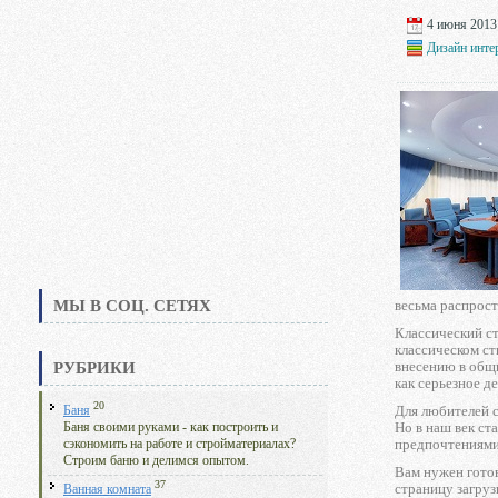
4 июня 2013 
Дизайн инте
МЫ В СОЦ. СЕТЯХ
весьма распрост
Классический ст
классическом ст
внесению в общи
РУБРИКИ
как серьезное де
20
Для любителей 
Баня
Но в наш век ст
Баня своими руками - как построить и
предпочтениями,
сэкономить на работе и стройматериалах?
Строим баню и делимся опытом.
Вам нужен гото
37
страницу загруз
Ванная комната