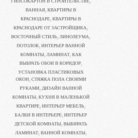
ГИПСОКАРТОН В СТРОИТЕЛЬСТВЕ
2
ВАННАЯ
КВАРТИРЫ В
2
КРАСНОДАРЕ
КВАРТИРЫ В
2
КРАСНОДАРЕ ОТ ЗАСТРОЙЩИКА
2
ВОСТОЧНЫЙ СТИЛЬ
ЛИНОЛЕУМА
2
2
ПОТОЛОК
ИНТЕРЬЕР ВАННОЙ
2
КОМНАТЫ
ЛАМИНАТ
КАК
2
2
ВЫБРАТЬ ОБОИ В КОРИДОР
2
УСТАНОВКА ПЛАСТИКОВЫХ
ОКОН
СТЯЖКА ПОЛА СВОИМИ
2
РУКАМИ
ДИЗАЙН ВАННОЙ
2
КОМНАТЫ
КУХНЯ В МАЛЕНЬКОЙ
2
КВАРТИРЕ
ИНТЕРЬЕР МЕБЕЛЬ
2
2
БАЛКИ В ИНТЕРЬЕРЕ
ИНТЕРЬЕР
2
ДЕТСКОЙ КОМНАТЫ
ВЫБИРАТЬ
2
ЛАМИНАТ
ВАННОЙ КОМНАТЫ
2
2