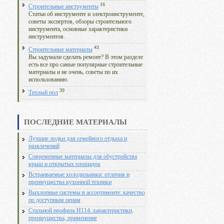
16
Строительные инструменты
Статьи об инструменте и электроинструменте,
советы экспертов, обзоры строительного
инструмента, основные характеристики
инструментов.
43
Строительные материалы
Вы задумали сделать ремонт? В этом разделе
есть все про самые популярные строительные
материалы и не очень, советы по их
использованию.
39
Теплый пол
ПОСЛЕДНИЕ МАТЕРИАЛЫ
Лучшие лодки для семейного отдыха и
развлечений
Современные материалы для обустройства
крыш и открытых площадок
Встраиваемые холодильники: отличия и
преимущества кухонной техники
Выхлопные системы в ассортименте: качество
по доступным ценам
Стальной профиль Н114: характеристики,
преимущества, применение