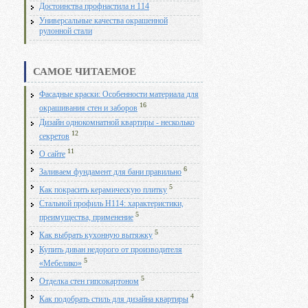
Достоинства профнастила н 114
Универсальные качества окрашенной
рулонной стали
САМОЕ ЧИТАЕМОЕ
Фасадные краски: Особенности материала для
16
окрашивания стен и заборов
Дизайн однокомнатной квартиры - несколько
12
секретов
11
О сайте
6
Заливаем фундамент для бани правильно
5
Как покрасить керамическую плитку
Стальной профиль Н114: характеристики,
5
преимущества, применение
5
Как выбрать кухонную вытяжку
Купить диван недорого от производителя
5
«Мебелико»
5
Отделка стен гипсокартоном
4
Как подобрать стиль для дизайна квартиры