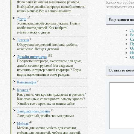
Каких-то особе
Фото ванных комнат маленького размера.
зависимости от 
Выбирайте дизайн интерьера ванной комнаты
вашей мечты! Все о ванной комнате.
17
Двери
Еще записи по
Установка дверей своими руками. Типы и
особенности дверей. Как выбрать
Ло
металлическую дверь.
Вс
1
Ст
Детская
Пр
Оборудование детской комнаты, мебель,
О
освещение. Все для детской.
И
152
Дизайн интерьера
Об
Предметы интерьера, аксессуары для дома,
дизайн своими руками! Вы задумали
Оставьте ком
изменить интерьер вашей квартиры? Тогда
ищите вдохновение в этом разделе.
2
Канализация
3
Кровля
Как узнать, что кровля нуждается в ремонте?
Как правильно спланировать замену кровли?
Узнайте все о кровлях на нашем сайте.
14
Ландшафтный дизайн
Ландшафтный дизайн своими руками.
42
Мебель
Мебель для кухни, мебель для спальни,
мебель для гостинной, мебель для ванной.