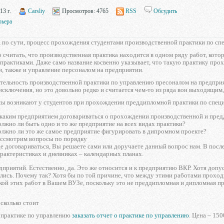
13 г.
Carsliy
Просмотров:
4765
RSS
Обсудить
рьера
, по сути, процесс прохождения студентами производственной практики по с
считать, что производственная практика находится в одном ряду работ, кот
рактиками. Даже само название косвенно указывает, что такую практику про
, также и управление персоналом на предприятии.
ельность производственной практики по управлению пресоналом на предприят
сключения, но это довольно редко и считается чем-то из ряда вон выходящим,
сы возникают у студентов при прохождении преддипломной практики по специ
каким предприятием договариваться о прохождении производственной и пре
лжно ли быть одно и то же предприятие на всех видах практики?
лжно ли это же самое предприятие фигурировать в дипромном проекте?
ссмотрим вопросы по порядку
е договариваться, Вы решаете сами или доручаете данный вопрос нам. В посл
рактеристиках и дневниках – календарных планах.
приятий. Естественно, да. Это же относится и к предприятию ВКР. Хотя допу
лись. Почему так? Хотя бы по той причине, что между этими работами проход
кой этих работ в Вашем ВУЗе, поскольку это не преддипломная и дипломная п
 сколько стоит
о практике по управлению
заказать отчет о практике по управлению
. Цена – 150