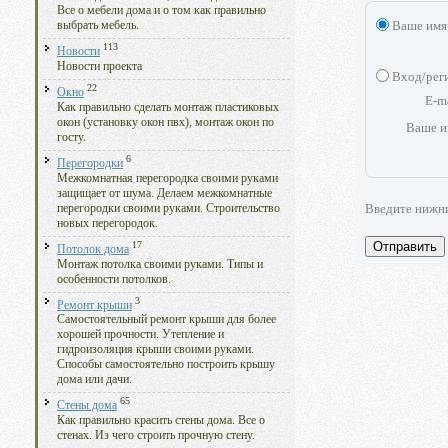
Все о мебели дома и о том как правильно
Ваше имя
выбрать мебель.
113
Новости
Новости проекта
Вход/рег
22
Окно
E-m
Как правильно сделать монтаж пластиковых
окон (установку окон пвх), монтаж окон по
Ваше и
госту.
6
Перегородки
Межкомнатная перегородка своими руками
защищает от шума. Делаем межкомнатные
Введите нижн
перегородки своими руками. Строительство
новых перегородок.
Отправить
17
Потолок дома
Монтаж потолка своими руками. Типы и
особенности потолков.
3
Ремонт крыши
Самостоятельный ремонт крыши для более
хорошей прочности. Утепление и
гидроизоляция крыши своими руками.
Способы самостоятельно построить крышу
дома или дачи.
65
Стены дома
Как правильно красить стены дома. Все о
стенах. Из чего строить прочную стену.