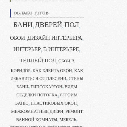
ОБЛАКО ТЭГОВ
БАНИ
ДВЕРЕЙ
ПОЛ
4
4
4
ОБОИ
ДИЗАЙН ИНТЕРЬЕРА
3
3
ИНТЕРЬЕР
В ИНТЕРЬЕРЕ
3
3
ТЕПЛЫЙ ПОЛ
ОБОИ В
3
КОРИДОР
КАК КЛЕИТЬ ОБОИ
КАК
2
2
ИЗБАВИТЬСЯ ОТ ПЛЕСЕНИ
СТЕНЫ
2
БАНИ
ГИПСОКАРТОН
ВИДЫ
2
2
ОТДЕЛКИ ПОТОЛКА
СТРОИМ
2
БАНЮ
ПЛАСТИКОВЫХ ОКОН
2
2
МЕЖКОМНАТНЫЕ ДВЕРИ
РЕМОНТ
2
ВАННОЙ КОМНАТЫ
МЕБЕЛЬ
2
2