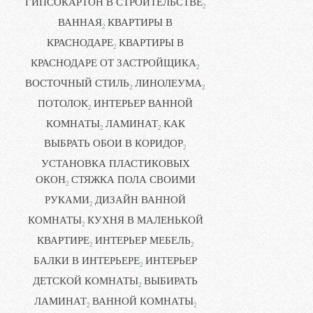
ГИПСОКАРТОН В СТРОИТЕЛЬСТВЕ
2
ВАННАЯ
КВАРТИРЫ В
2
КРАСНОДАРЕ
КВАРТИРЫ В
2
КРАСНОДАРЕ ОТ ЗАСТРОЙЩИКА
2
ВОСТОЧНЫЙ СТИЛЬ
ЛИНОЛЕУМА
2
2
ПОТОЛОК
ИНТЕРЬЕР ВАННОЙ
2
КОМНАТЫ
ЛАМИНАТ
КАК
2
2
ВЫБРАТЬ ОБОИ В КОРИДОР
2
УСТАНОВКА ПЛАСТИКОВЫХ
ОКОН
СТЯЖКА ПОЛА СВОИМИ
2
РУКАМИ
ДИЗАЙН ВАННОЙ
2
КОМНАТЫ
КУХНЯ В МАЛЕНЬКОЙ
2
КВАРТИРЕ
ИНТЕРЬЕР МЕБЕЛЬ
2
2
БАЛКИ В ИНТЕРЬЕРЕ
ИНТЕРЬЕР
2
ДЕТСКОЙ КОМНАТЫ
ВЫБИРАТЬ
2
ЛАМИНАТ
ВАННОЙ КОМНАТЫ
2
2