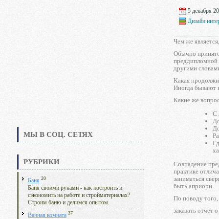
5 декабря 20
Дизайн инте
Чем же является
Обычно принято 
преддипломной п
другими словами
Какая продолжит
Иногда бывают и
Какие же вопро
С 
До
До
МЫ В СОЦ. СЕТЯХ
Ра
Гд
ха
РУБРИКИ
Совпадение пред
практике отлича
заниматься свер
20
Баня
быть априори.
Баня своими руками - как построить и
сэкономить на работе и стройматериалах?
По поводу того,
Строим баню и делимся опытом.
заказать отчет 
37
Ванная комната