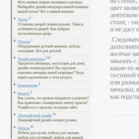
на стенах,
Фото ванных комнат маленького размера.
цвет явля
Выбирайте дизайн интерьера ванной комнаты
вашей мечты! Все о ванной комнате.
деятельно
17
Двери
стоит, - о
Установка дверей своими руками. Типы и
и не даст 
особенности дверей. Как выбрать
металлическую дверь.
Следовате
1
Детская
дополните
Оборудование детской комнаты, мебель,
освещение. Все для детской.
желтые зан
152
Дизайн интерьера
заказать с
Предметы интерьера, аксессуары для дома,
какие-то 
дизайн своими руками! Вы задумали
изменить интерьер вашей квартиры? Тогда
гостиной 
ищите вдохновение в этом разделе.
или разны
2
Канализация
мочалки, 
3
Кровля
как подста
Как узнать, что кровля нуждается в ремонте?
Как правильно спланировать замену кровли?
Узнайте все о кровлях на нашем сайте.
14
Ландшафтный дизайн
Ландшафтный дизайн своими руками.
42
Мебель
Мебель для кухни, мебель для спальни,
мебель для гостинной, мебель для ванной.