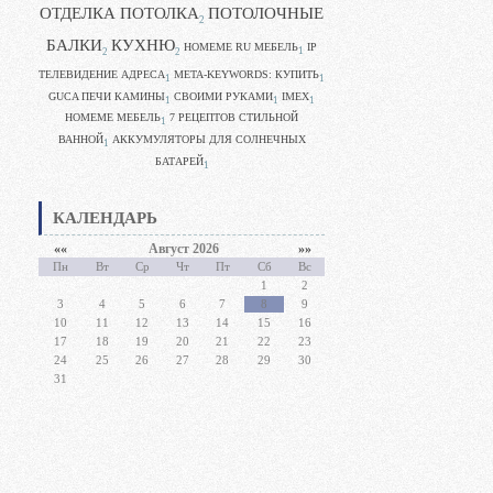
ОТДЕЛКА ПОТОЛКА
ПОТОЛОЧНЫЕ
2
БАЛКИ
КУХНЮ
HOMEME RU МЕБЕЛЬ
IP
1
2
2
ТЕЛЕВИДЕНИЕ АДРЕСА
META-KEYWORDS: КУПИТЬ
1
1
GUCA ПЕЧИ КАМИНЫ
CВОИМИ РУКАМИ
IMEX
1
1
1
HOMEME МЕБЕЛЬ
7 РЕЦЕПТОВ СТИЛЬНОЙ
1
ВАННОЙ
АККУМУЛЯТОРЫ ДЛЯ СОЛНЕЧНЫХ
1
БАТАРЕЙ
1
КАЛЕНДАРЬ
««
Август 2026
»»
Пн
Вт
Ср
Чт
Пт
Сб
Вс
1
2
3
4
5
6
7
8
9
10
11
12
13
14
15
16
17
18
19
20
21
22
23
24
25
26
27
28
29
30
31