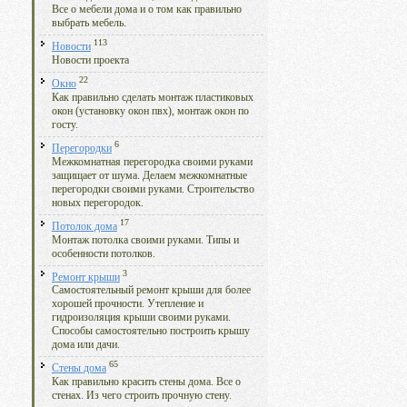
Все о мебели дома и о том как правильно
выбрать мебель.
113
Новости
Новости проекта
22
Окно
Как правильно сделать монтаж пластиковых
окон (установку окон пвх), монтаж окон по
госту.
6
Перегородки
Межкомнатная перегородка своими руками
защищает от шума. Делаем межкомнатные
перегородки своими руками. Строительство
новых перегородок.
17
Потолок дома
Монтаж потолка своими руками. Типы и
особенности потолков.
3
Ремонт крыши
Самостоятельный ремонт крыши для более
хорошей прочности. Утепление и
гидроизоляция крыши своими руками.
Способы самостоятельно построить крышу
дома или дачи.
65
Стены дома
Как правильно красить стены дома. Все о
стенах. Из чего строить прочную стену.