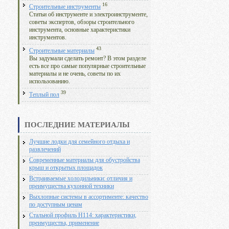
16
Строительные инструменты
Статьи об инструменте и электроинструменте,
советы экспертов, обзоры строительного
инструмента, основные характеристики
инструментов.
43
Строительные материалы
Вы задумали сделать ремонт? В этом разделе
есть все про самые популярные строительные
материалы и не очень, советы по их
использованию.
39
Теплый пол
ПОСЛЕДНИЕ МАТЕРИАЛЫ
Лучшие лодки для семейного отдыха и
развлечений
Современные материалы для обустройства
крыш и открытых площадок
Встраиваемые холодильники: отличия и
преимущества кухонной техники
Выхлопные системы в ассортименте: качество
по доступным ценам
Стальной профиль Н114: характеристики,
преимущества, применение