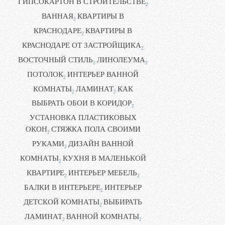
ГИПСОКАРТОН В СТРОИТЕЛЬСТВЕ
2
ВАННАЯ
КВАРТИРЫ В
2
КРАСНОДАРЕ
КВАРТИРЫ В
2
КРАСНОДАРЕ ОТ ЗАСТРОЙЩИКА
2
ВОСТОЧНЫЙ СТИЛЬ
ЛИНОЛЕУМА
2
2
ПОТОЛОК
ИНТЕРЬЕР ВАННОЙ
2
КОМНАТЫ
ЛАМИНАТ
КАК
2
2
ВЫБРАТЬ ОБОИ В КОРИДОР
2
УСТАНОВКА ПЛАСТИКОВЫХ
ОКОН
СТЯЖКА ПОЛА СВОИМИ
2
РУКАМИ
ДИЗАЙН ВАННОЙ
2
КОМНАТЫ
КУХНЯ В МАЛЕНЬКОЙ
2
КВАРТИРЕ
ИНТЕРЬЕР МЕБЕЛЬ
2
2
БАЛКИ В ИНТЕРЬЕРЕ
ИНТЕРЬЕР
2
ДЕТСКОЙ КОМНАТЫ
ВЫБИРАТЬ
2
ЛАМИНАТ
ВАННОЙ КОМНАТЫ
2
2