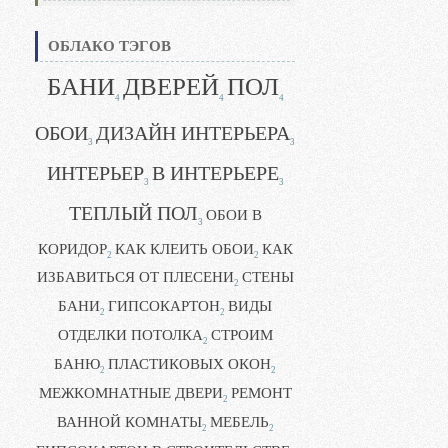
ОБЛАКО ТЭГОВ
БАНИ
ДВЕРЕЙ
ПОЛ
4
4
4
ОБОИ
ДИЗАЙН ИНТЕРЬЕРА
3
3
ИНТЕРЬЕР
В ИНТЕРЬЕРЕ
3
3
ТЕПЛЫЙ ПОЛ
ОБОИ В
3
КОРИДОР
КАК КЛЕИТЬ ОБОИ
КАК
2
2
ИЗБАВИТЬСЯ ОТ ПЛЕСЕНИ
СТЕНЫ
2
БАНИ
ГИПСОКАРТОН
ВИДЫ
2
2
ОТДЕЛКИ ПОТОЛКА
СТРОИМ
2
БАНЮ
ПЛАСТИКОВЫХ ОКОН
2
2
МЕЖКОМНАТНЫЕ ДВЕРИ
РЕМОНТ
2
ВАННОЙ КОМНАТЫ
МЕБЕЛЬ
2
2