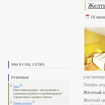
Желты
10 июня
МЫ В СОЦ. СЕТЯХ
умственну
РУБРИКИ
Теперь из
20
Баня
Баня своими руками - как построить и
Желтый ц
сэкономить на работе и стройматериалах?
Строим баню и делимся опытом.
Желтый цв
37
Ванная комната