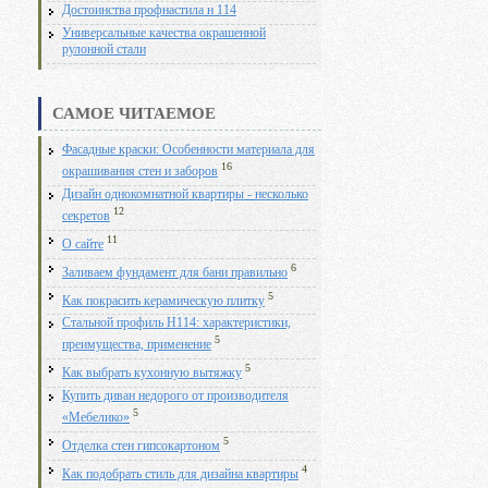
Достоинства профнастила н 114
Универсальные качества окрашенной
рулонной стали
САМОЕ ЧИТАЕМОЕ
Фасадные краски: Особенности материала для
16
окрашивания стен и заборов
Дизайн однокомнатной квартиры - несколько
12
секретов
11
О сайте
6
Заливаем фундамент для бани правильно
5
Как покрасить керамическую плитку
Стальной профиль Н114: характеристики,
5
преимущества, применение
5
Как выбрать кухонную вытяжку
Купить диван недорого от производителя
5
«Мебелико»
5
Отделка стен гипсокартоном
4
Как подобрать стиль для дизайна квартиры