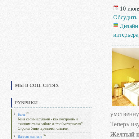
10 июня
Обсудить
Дизайн
интерьера
МЫ В СОЦ. СЕТЯХ
РУБРИКИ
умственну
20
Баня
Баня своими руками - как построить и
Теперь из
сэкономить на работе и стройматериалах?
Строим баню и делимся опытом.
Желтый ц
37
Ванная комната