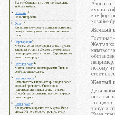
Азии его 
Все о мебели дома и о том как правильно
выбрать мебель.
кухни в о
113
Новости
комфортно
Новости проекта
хозяйке бу
22
Окно
Как правильно сделать монтаж пластиковых
Желтый ц
окон (установку окон пвх), монтаж окон по
госту.
Гостиная –
6
Перегородки
Жёлтая ко
Межкомнатная перегородка своими руками
казаться 
защищает от шума. Делаем межкомнатные
перегородки своими руками. Строительство
обстановк
новых перегородок.
например,
17
Потолок дома
потому чт
Монтаж потолка своими руками. Типы и
особенности потолков.
стоит вне
3
Ремонт крыши
Желтый ц
Самостоятельный ремонт крыши для более
хорошей прочности. Утепление и
Дети любя
гидроизоляция крыши своими руками.
Способы самостоятельно построить крышу
исключени
дома или дачи.
это цвет 
65
Стены дома
тонус и с
Как правильно красить стены дома. Все о
стенах. Из чего строить прочную стену.
Имея спец