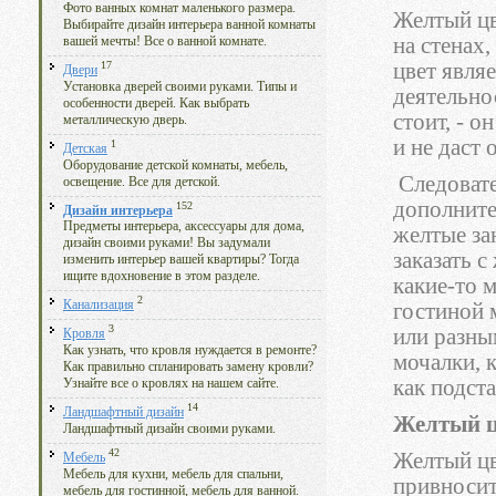
Фото ванных комнат маленького размера.
Желтый цв
Выбирайте дизайн интерьера ванной комнаты
на стенах,
вашей мечты! Все о ванной комнате.
17
цвет явля
Двери
Установка дверей своими руками. Типы и
деятельно
особенности дверей. Как выбрать
стоит, - о
металлическую дверь.
и не даст 
1
Детская
Оборудование детской комнаты, мебель,
Следовате
освещение. Все для детской.
дополните
152
Дизайн интерьера
Предметы интерьера, аксессуары для дома,
желтые зан
дизайн своими руками! Вы задумали
заказать с
изменить интерьер вашей квартиры? Тогда
ищите вдохновение в этом разделе.
какие-то 
2
Канализация
гостиной 
3
или разны
Кровля
Как узнать, что кровля нуждается в ремонте?
мочалки, 
Как правильно спланировать замену кровли?
как подста
Узнайте все о кровлях на нашем сайте.
14
Ландшафтный дизайн
Желтый ц
Ландшафтный дизайн своими руками.
42
Желтый цв
Мебель
Мебель для кухни, мебель для спальни,
привносит
мебель для гостинной, мебель для ванной.