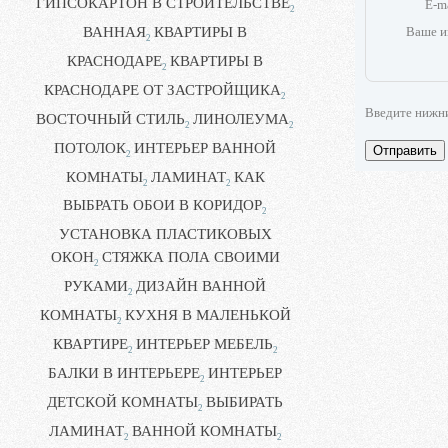
ГИПСОКАРТОН В СТРОИТЕЛЬСТВЕ
E-m
2
ВАННАЯ
КВАРТИРЫ В
Ваше и
2
КРАСНОДАРЕ
КВАРТИРЫ В
2
КРАСНОДАРЕ ОТ ЗАСТРОЙЩИКА
2
Введите нижн
ВОСТОЧНЫЙ СТИЛЬ
ЛИНОЛЕУМА
2
2
ПОТОЛОК
ИНТЕРЬЕР ВАННОЙ
Отправить
2
КОМНАТЫ
ЛАМИНАТ
КАК
2
2
ВЫБРАТЬ ОБОИ В КОРИДОР
2
УСТАНОВКА ПЛАСТИКОВЫХ
ОКОН
СТЯЖКА ПОЛА СВОИМИ
2
РУКАМИ
ДИЗАЙН ВАННОЙ
2
КОМНАТЫ
КУХНЯ В МАЛЕНЬКОЙ
2
КВАРТИРЕ
ИНТЕРЬЕР МЕБЕЛЬ
2
2
БАЛКИ В ИНТЕРЬЕРЕ
ИНТЕРЬЕР
2
ДЕТСКОЙ КОМНАТЫ
ВЫБИРАТЬ
2
ЛАМИНАТ
ВАННОЙ КОМНАТЫ
2
2