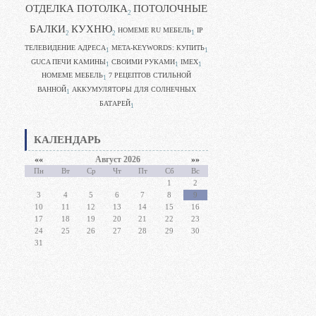
ОТДЕЛКА ПОТОЛКА
ПОТОЛОЧНЫЕ
2
БАЛКИ
КУХНЮ
HOMEME RU МЕБЕЛЬ
IP
1
2
2
ТЕЛЕВИДЕНИЕ АДРЕСА
META-KEYWORDS: КУПИТЬ
1
1
GUCA ПЕЧИ КАМИНЫ
CВОИМИ РУКАМИ
IMEX
1
1
1
HOMEME МЕБЕЛЬ
7 РЕЦЕПТОВ СТИЛЬНОЙ
1
ВАННОЙ
АККУМУЛЯТОРЫ ДЛЯ СОЛНЕЧНЫХ
1
БАТАРЕЙ
1
КАЛЕНДАРЬ
««
Август 2026
»»
Пн
Вт
Ср
Чт
Пт
Сб
Вс
1
2
3
4
5
6
7
8
9
10
11
12
13
14
15
16
17
18
19
20
21
22
23
24
25
26
27
28
29
30
31