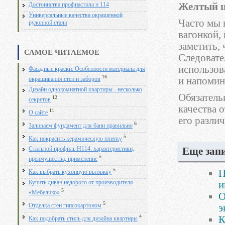
Желтый ц
Достоинства профнастила н 114
Универсальные качества окрашенной
Часто мы 
рулонной стали
вагонкой,
заметить,
САМОЕ ЧИТАЕМОЕ
Следовате
использова
Фасадные краски: Особенности материала для
16
и напомин
окрашивания стен и заборов
Дизайн однокомнатной квартиры - несколько
Обязатель
12
секретов
качества о
11
О сайте
его разли
6
Заливаем фундамент для бани правильно
5
Как покрасить керамическую плитку
Еще запи
Стальной профиль Н114: характеристики,
5
преимущества, применение
5
П
Как выбрать кухонную вытяжку
и
Купить диван недорого от производителя
5
«Мебелико»
О
5
э
Отделка стен гипсокартоном
4
К
Как подобрать стиль для дизайна квартиры