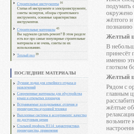
16
Строительные инструменты
подумать 
Статьи об инструменте и электроинструменте,
окружено 
советы экспертов, обзоры строительного
инструмента, основные характеристики
жёлтого и
инструментов.
познанию 
43
Строительные материалы
Вы задумали сделать ремонт? В этом разделе
Желтый ц
есть все про самые популярные строительные
материалы и не очень, советы по их
В небольш
использованию.
принесёт 
39
Теплый пол
именно эт
глотком б
ПОСЛЕДНИЕ МАТЕРИАЛЫ
Желтый ц
Лучшие лодки для семейного отдыха и
Рядом с о
развлечений
главным ц
Современные материалы для обустройства
крыш и открытых площадок
расслабит
Встраиваемые холодильники: отличия и
жёлтые обо
преимущества кухонной техники
релаксации
Выхлопные системы в ассортименте: качество
возьмите 
по доступным ценам
Стальной профиль Н114: характеристики,
настроени
преимущества, применение