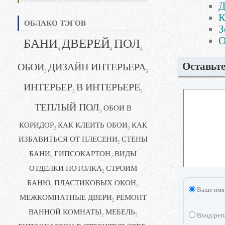
Д
К
ОБЛАКО ТЭГОВ
З
О
БАНИ
ДВЕРЕЙ
ПОЛ
4
4
4
Оставьт
ОБОИ
ДИЗАЙН ИНТЕРЬЕРА
3
3
ИНТЕРЬЕР
В ИНТЕРЬЕРЕ
3
3
ТЕПЛЫЙ ПОЛ
ОБОИ В
3
КОРИДОР
КАК КЛЕИТЬ ОБОИ
КАК
2
2
ИЗБАВИТЬСЯ ОТ ПЛЕСЕНИ
СТЕНЫ
2
БАНИ
ГИПСОКАРТОН
ВИДЫ
2
2
ОТДЕЛКИ ПОТОЛКА
СТРОИМ
2
БАНЮ
ПЛАСТИКОВЫХ ОКОН
2
2
Ваше имя
МЕЖКОМНАТНЫЕ ДВЕРИ
РЕМОНТ
2
ВАННОЙ КОМНАТЫ
МЕБЕЛЬ
Вход/рег
2
2