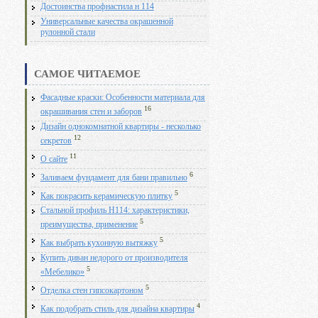
Достоинства профнастила н 114
Универсальные качества окрашенной
рулонной стали
САМОЕ ЧИТАЕМОЕ
Фасадные краски: Особенности материала для
16
окрашивания стен и заборов
Дизайн однокомнатной квартиры - несколько
12
секретов
11
О сайте
6
Заливаем фундамент для бани правильно
5
Как покрасить керамическую плитку
Стальной профиль Н114: характеристики,
5
преимущества, применение
5
Как выбрать кухонную вытяжку
Купить диван недорого от производителя
5
«Мебелико»
5
Отделка стен гипсокартоном
4
Как подобрать стиль для дизайна квартиры