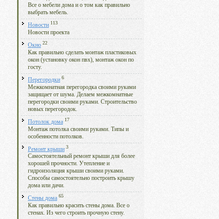
Все о мебели дома и о том как правильно
выбрать мебель.
113
Новости
Новости проекта
22
Окно
Как правильно сделать монтаж пластиковых
окон (установку окон пвх), монтаж окон по
госту.
6
Перегородки
Межкомнатная перегородка своими руками
защищает от шума. Делаем межкомнатные
перегородки своими руками. Строительство
новых перегородок.
17
Потолок дома
Монтаж потолка своими руками. Типы и
особенности потолков.
3
Ремонт крыши
Самостоятельный ремонт крыши для более
хорошей прочности. Утепление и
гидроизоляция крыши своими руками.
Способы самостоятельно построить крышу
дома или дачи.
65
Стены дома
Как правильно красить стены дома. Все о
стенах. Из чего строить прочную стену.