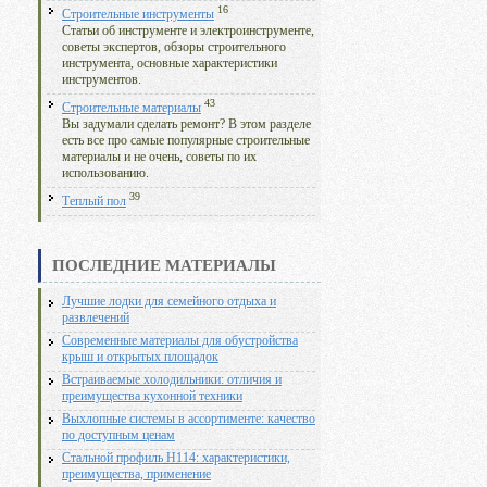
16
Строительные инструменты
Статьи об инструменте и электроинструменте,
советы экспертов, обзоры строительного
инструмента, основные характеристики
инструментов.
43
Строительные материалы
Вы задумали сделать ремонт? В этом разделе
есть все про самые популярные строительные
материалы и не очень, советы по их
использованию.
39
Теплый пол
ПОСЛЕДНИЕ МАТЕРИАЛЫ
Лучшие лодки для семейного отдыха и
развлечений
Современные материалы для обустройства
крыш и открытых площадок
Встраиваемые холодильники: отличия и
преимущества кухонной техники
Выхлопные системы в ассортименте: качество
по доступным ценам
Стальной профиль Н114: характеристики,
преимущества, применение