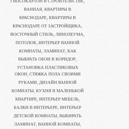
ГИПСОКАРТОН В СТРОИТЕЛЬСТВЕ
2
ВАННАЯ
КВАРТИРЫ В
2
КРАСНОДАРЕ
КВАРТИРЫ В
2
КРАСНОДАРЕ ОТ ЗАСТРОЙЩИКА
2
ВОСТОЧНЫЙ СТИЛЬ
ЛИНОЛЕУМА
2
2
ПОТОЛОК
ИНТЕРЬЕР ВАННОЙ
2
КОМНАТЫ
ЛАМИНАТ
КАК
2
2
ВЫБРАТЬ ОБОИ В КОРИДОР
2
УСТАНОВКА ПЛАСТИКОВЫХ
ОКОН
СТЯЖКА ПОЛА СВОИМИ
2
РУКАМИ
ДИЗАЙН ВАННОЙ
2
КОМНАТЫ
КУХНЯ В МАЛЕНЬКОЙ
2
КВАРТИРЕ
ИНТЕРЬЕР МЕБЕЛЬ
2
2
БАЛКИ В ИНТЕРЬЕРЕ
ИНТЕРЬЕР
2
ДЕТСКОЙ КОМНАТЫ
ВЫБИРАТЬ
2
ЛАМИНАТ
ВАННОЙ КОМНАТЫ
2
2