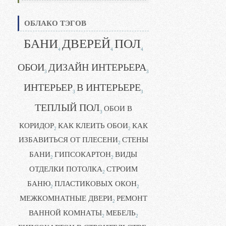
ОБЛАКО ТЭГОВ
БАНИ
ДВЕРЕЙ
ПОЛ
4
4
4
ОБОИ
ДИЗАЙН ИНТЕРЬЕРА
3
3
ИНТЕРЬЕР
В ИНТЕРЬЕРЕ
3
3
ТЕПЛЫЙ ПОЛ
ОБОИ В
3
КОРИДОР
КАК КЛЕИТЬ ОБОИ
КАК
2
2
ИЗБАВИТЬСЯ ОТ ПЛЕСЕНИ
СТЕНЫ
2
БАНИ
ГИПСОКАРТОН
ВИДЫ
2
2
ОТДЕЛКИ ПОТОЛКА
СТРОИМ
2
БАНЮ
ПЛАСТИКОВЫХ ОКОН
2
2
МЕЖКОМНАТНЫЕ ДВЕРИ
РЕМОНТ
2
ВАННОЙ КОМНАТЫ
МЕБЕЛЬ
2
2