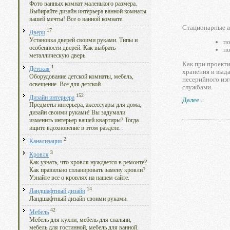
Фото ванных комнат маленького размера.
Выбирайте дизайн интерьера ванной комнаты
вашей мечты! Все о ванной комнате.
Стационарные а
17
Двери
Установка дверей своими руками. Типы и
по
особенности дверей. Как выбрать
по
металлическую дверь.
Как при проекти
1
Детская
хранения и выд
Оборудование детской комнаты, мебель,
несерийного из
освещение. Все для детской.
службами.
152
Дизайн интерьера
Далее...
Предметы интерьера, аксессуары для дома,
дизайн своими руками! Вы задумали
изменить интерьер вашей квартиры? Тогда
ищите вдохновение в этом разделе.
2
Канализация
3
Кровля
Как узнать, что кровля нуждается в ремонте?
Как правильно спланировать замену кровли?
Узнайте все о кровлях на нашем сайте.
14
Ландшафтный дизайн
Ландшафтный дизайн своими руками.
42
Мебель
Мебель для кухни, мебель для спальни,
мебель для гостинной, мебель для ванной.