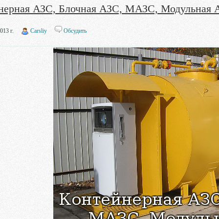
нерная АЗС, Блочная АЗС, МАЗС, Модульная 
013 г.
Carsliy
Обсудить