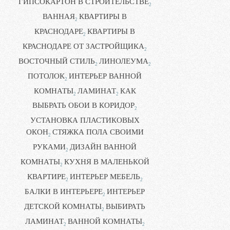
ГИПСОКАРТОН В СТРОИТЕЛЬСТВЕ
2
ВАННАЯ
КВАРТИРЫ В
2
КРАСНОДАРЕ
КВАРТИРЫ В
2
КРАСНОДАРЕ ОТ ЗАСТРОЙЩИКА
2
ВОСТОЧНЫЙ СТИЛЬ
ЛИНОЛЕУМА
2
2
ПОТОЛОК
ИНТЕРЬЕР ВАННОЙ
2
КОМНАТЫ
ЛАМИНАТ
КАК
2
2
ВЫБРАТЬ ОБОИ В КОРИДОР
2
УСТАНОВКА ПЛАСТИКОВЫХ
ОКОН
СТЯЖКА ПОЛА СВОИМИ
2
РУКАМИ
ДИЗАЙН ВАННОЙ
2
КОМНАТЫ
КУХНЯ В МАЛЕНЬКОЙ
2
КВАРТИРЕ
ИНТЕРЬЕР МЕБЕЛЬ
2
2
БАЛКИ В ИНТЕРЬЕРЕ
ИНТЕРЬЕР
2
ДЕТСКОЙ КОМНАТЫ
ВЫБИРАТЬ
2
ЛАМИНАТ
ВАННОЙ КОМНАТЫ
2
2