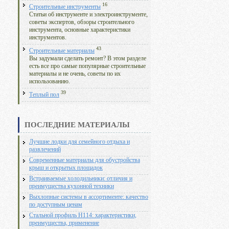
16
Строительные инструменты
Статьи об инструменте и электроинструменте,
советы экспертов, обзоры строительного
инструмента, основные характеристики
инструментов.
43
Строительные материалы
Вы задумали сделать ремонт? В этом разделе
есть все про самые популярные строительные
материалы и не очень, советы по их
использованию.
39
Теплый пол
ПОСЛЕДНИЕ МАТЕРИАЛЫ
Лучшие лодки для семейного отдыха и
развлечений
Современные материалы для обустройства
крыш и открытых площадок
Встраиваемые холодильники: отличия и
преимущества кухонной техники
Выхлопные системы в ассортименте: качество
по доступным ценам
Стальной профиль Н114: характеристики,
преимущества, применение