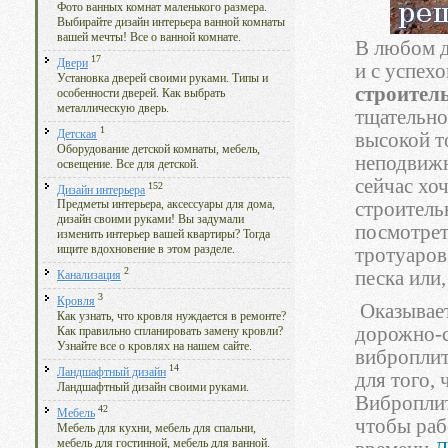
Фото ванных комнат маленького размера.
Выбирайте дизайн интерьера ванной комнаты
вашей мечты! Все о ванной комнате.
В любом д
17
Двери
и с успех
Установка дверей своими руками. Типы и
строител
особенности дверей. Как выбрать
металлическую дверь.
тщательно
1
Детская
высокой т
Оборудование детской комнаты, мебель,
неподвижн
освещение. Все для детской.
сейчас хо
152
Дизайн интерьера
строитель
Предметы интерьера, аксессуары для дома,
дизайн своими руками! Вы задумали
посмотрет
изменить интерьер вашей квартиры? Тогда
ищите вдохновение в этом разделе.
тротуаров
2
песка или
Канализация
3
Кровля
Оказывает
Как узнать, что кровля нуждается в ремонте?
дорожно-с
Как правильно спланировать замену кровли?
Узнайте все о кровлях на нашем сайте.
виброплит
14
Ландшафтный дизайн
для того,
Ландшафтный дизайн своими руками.
Виброплит
42
Мебель
чтобы раб
Мебель для кухни, мебель для спальни,
мебель для гостинной, мебель для ванной.