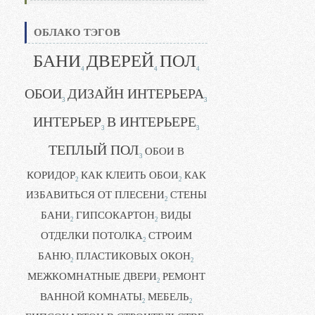
ОБЛАКО ТЭГОВ
БАНИ
ДВЕРЕЙ
ПОЛ
4
4
4
ОБОИ
ДИЗАЙН ИНТЕРЬЕРА
3
3
ИНТЕРЬЕР
В ИНТЕРЬЕРЕ
3
3
ТЕПЛЫЙ ПОЛ
ОБОИ В
3
КОРИДОР
КАК КЛЕИТЬ ОБОИ
КАК
2
2
ИЗБАВИТЬСЯ ОТ ПЛЕСЕНИ
СТЕНЫ
2
БАНИ
ГИПСОКАРТОН
ВИДЫ
2
2
ОТДЕЛКИ ПОТОЛКА
СТРОИМ
2
БАНЮ
ПЛАСТИКОВЫХ ОКОН
2
2
МЕЖКОМНАТНЫЕ ДВЕРИ
РЕМОНТ
2
ВАННОЙ КОМНАТЫ
МЕБЕЛЬ
2
2