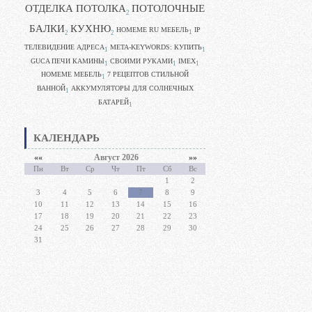
ОТДЕЛКА ПОТОЛКА
ПОТОЛОЧНЫЕ
2
БАЛКИ
КУХНЮ
HOMEME RU МЕБЕЛЬ
IP
1
2
2
ТЕЛЕВИДЕНИЕ АДРЕСА
META-KEYWORDS: КУПИТЬ
1
1
GUCA ПЕЧИ КАМИНЫ
CВОИМИ РУКАМИ
IMEX
1
1
1
HOMEME МЕБЕЛЬ
7 РЕЦЕПТОВ СТИЛЬНОЙ
1
ВАННОЙ
АККУМУЛЯТОРЫ ДЛЯ СОЛНЕЧНЫХ
1
БАТАРЕЙ
1
КАЛЕНДАРЬ
««
Август 2026
»»
Пн
Вт
Ср
Чт
Пт
Сб
Вс
1
2
3
4
5
6
7
8
9
10
11
12
13
14
15
16
17
18
19
20
21
22
23
24
25
26
27
28
29
30
31