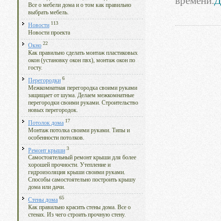
времени.
Д
Все о мебели дома и о том как правильно
выбрать мебель.
113
Новости
Новости проекта
22
Окно
Как правильно сделать монтаж пластиковых
окон (установку окон пвх), монтаж окон по
госту.
6
Перегородки
Межкомнатная перегородка своими руками
защищает от шума. Делаем межкомнатные
перегородки своими руками. Строительство
новых перегородок.
17
Потолок дома
Монтаж потолка своими руками. Типы и
особенности потолков.
3
Ремонт крыши
Самостоятельный ремонт крыши для более
хорошей прочности. Утепление и
гидроизоляция крыши своими руками.
Способы самостоятельно построить крышу
дома или дачи.
65
Стены дома
Как правильно красить стены дома. Все о
стенах. Из чего строить прочную стену.