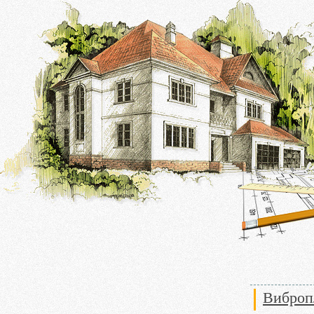
Виброп