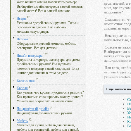
Фото ванных комнат маленького размера.
десятилетий, а 
Выбирайте дизайн интерьера ванной комнаты
вниз, где круго
вашей мечты! Все о ванной комнате.
надежным?
17
Двери
Оказывается, чт
Установка дверей своими руками. Типы и
компактное сред
особенности дверей. Как выбрать
сделана за коро
металлическую дверь.
Некоторые из та
1
Детская
мобильностью, к
Оборудование детской комнаты, мебель,
Совсем не важно
освещение. Все для детской.
Выбираете ли в
152
Дизайн интерьера
может стать для
Предметы интерьера, аксессуары для дома,
использовании и
дизайн своими руками! Вы задумали
Для того, чтобы
изменить интерьер вашей квартиры? Тогда
что вам будет н
ищите вдохновение в этом разделе.
успешно пользов
2
Канализация
3
Кровля
Еще записи по
Как узнать, что кровля нуждается в ремонте?
Как правильно спланировать замену кровли?
Ст
Узнайте все о кровлях на нашем сайте.
На
14
В
Ландшафтный дизайн
Ус
Ландшафтный дизайн своими руками.
Ин
42
Мебель
Ка
Мебель для кухни, мебель для спальни,
В
мебель для гостинной, мебель для ванной.