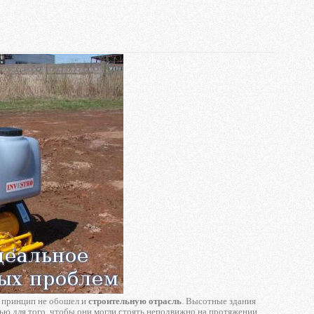
й принцип не обошел и
строительную отрасль
. Высотные здания
тью для того, чтобы они могли стоять неподвижно на протяжении