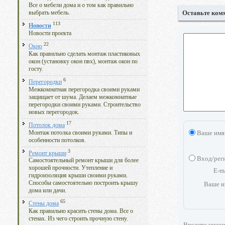
Все о мебели дома и о том как правильно
Оставьте ком
выбрать мебель.
113
Новости
Новости проекта
22
Окно
Как правильно сделать монтаж пластиковых
окон (установку окон пвх), монтаж окон по
госту.
6
Перегородки
Межкомнатная перегородка своими руками
защищает от шума. Делаем межкомнатные
перегородки своими руками. Строительство
новых перегородок.
17
Потолок дома
Ваше имя
Монтаж потолка своими руками. Типы и
особенности потолков.
3
Ремонт крыши
Вход/рег
Самостоятельный ремонт крыши для более
хорошей прочности. Утепление и
E-m
гидроизоляция крыши своими руками.
Способы самостоятельно построить крышу
Ваше и
дома или дачи.
65
Стены дома
Как правильно красить стены дома. Все о
стенах. Из чего строить прочную стену.
Введите нижн