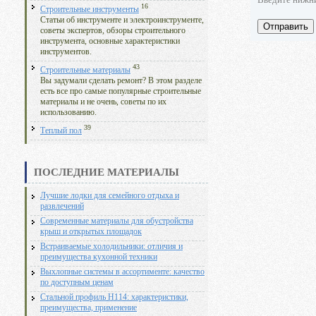
16
Строительные инструменты
Статьи об инструменте и электроинструменте,
Отправить
советы экспертов, обзоры строительного
инструмента, основные характеристики
инструментов.
43
Строительные материалы
Вы задумали сделать ремонт? В этом разделе
есть все про самые популярные строительные
материалы и не очень, советы по их
использованию.
39
Теплый пол
ПОСЛЕДНИЕ МАТЕРИАЛЫ
Лучшие лодки для семейного отдыха и
развлечений
Современные материалы для обустройства
крыш и открытых площадок
Встраиваемые холодильники: отличия и
преимущества кухонной техники
Выхлопные системы в ассортименте: качество
по доступным ценам
Стальной профиль Н114: характеристики,
преимущества, применение