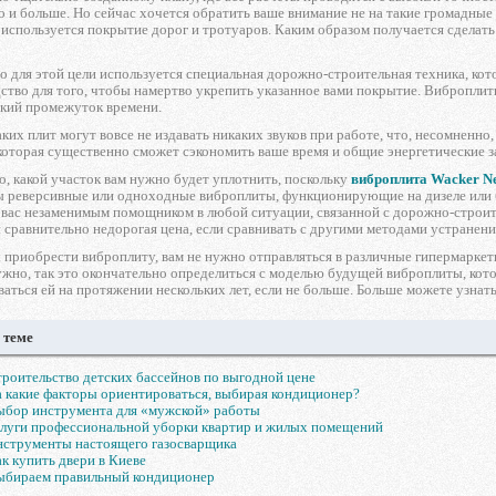
то и больше. Но сейчас хочется обратить ваше внимание не на такие громадные
м используется покрытие дорог и тротуаров. Каким образом получается сделать
о для этой цели используется специальная дорожно-строительная техника, кот
ство для того, чтобы намертво укрепить указанное вами покрытие. Вибропли
ткий промежуток времени.
ких плит могут вовсе не издавать никаких звуков при работе, что, несомненно
оторая существенно сможет сэкономить ваше время и общие энергетические з
, какой участок вам нужно будет уплотнить, поскольку
виброплита Wacker N
ы реверсивные или одноходные виброплиты, функционирующие на дизеле или б
 вас незаменимым помощником в любой ситуации, связанной с дорожно-строит
 сравнительно недорогая цена, если сравнивать с другими методами устранен
 приобрести виброплиту, вам не нужно отправляться в различные гипермаркеты
ужно, так это окончательно определиться с моделью будущей виброплиты, котор
аться ей на протяжении нескольких лет, если не больше. Больше можете узнать
 теме
роительство детских бассейнов по выгодной цене
 какие факторы ориентироваться, выбирая кондиционер?
ыбор инструмента для «мужской» работы
луги профессиональной уборки квартир и жилых помещений
струменты настоящего газосварщика
к купить двери в Киеве
ыбираем правильный кондиционер