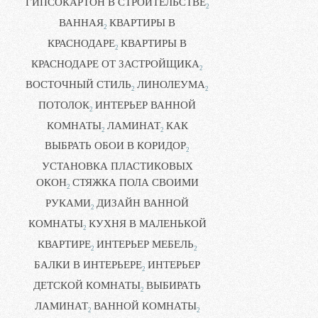
ГИПСОКАРТОН В СТРОИТЕЛЬСТВЕ
2
ВАННАЯ
КВАРТИРЫ В
2
КРАСНОДАРЕ
КВАРТИРЫ В
2
КРАСНОДАРЕ ОТ ЗАСТРОЙЩИКА
2
ВОСТОЧНЫЙ СТИЛЬ
ЛИНОЛЕУМА
2
2
ПОТОЛОК
ИНТЕРЬЕР ВАННОЙ
2
КОМНАТЫ
ЛАМИНАТ
КАК
2
2
ВЫБРАТЬ ОБОИ В КОРИДОР
2
УСТАНОВКА ПЛАСТИКОВЫХ
ОКОН
СТЯЖКА ПОЛА СВОИМИ
2
РУКАМИ
ДИЗАЙН ВАННОЙ
2
КОМНАТЫ
КУХНЯ В МАЛЕНЬКОЙ
2
КВАРТИРЕ
ИНТЕРЬЕР МЕБЕЛЬ
2
2
БАЛКИ В ИНТЕРЬЕРЕ
ИНТЕРЬЕР
2
ДЕТСКОЙ КОМНАТЫ
ВЫБИРАТЬ
2
ЛАМИНАТ
ВАННОЙ КОМНАТЫ
2
2