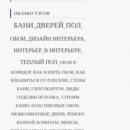
ОБЛАКО ТЭГОВ
БАНИ
ДВЕРЕЙ
ПОЛ
4
4
4
ОБОИ
ДИЗАЙН ИНТЕРЬЕРА
3
3
ИНТЕРЬЕР
В ИНТЕРЬЕРЕ
3
3
ТЕПЛЫЙ ПОЛ
ОБОИ В
3
КОРИДОР
КАК КЛЕИТЬ ОБОИ
КАК
2
2
ИЗБАВИТЬСЯ ОТ ПЛЕСЕНИ
СТЕНЫ
2
БАНИ
ГИПСОКАРТОН
ВИДЫ
2
2
ОТДЕЛКИ ПОТОЛКА
СТРОИМ
2
БАНЮ
ПЛАСТИКОВЫХ ОКОН
2
2
МЕЖКОМНАТНЫЕ ДВЕРИ
РЕМОНТ
2
ВАННОЙ КОМНАТЫ
МЕБЕЛЬ
2
2