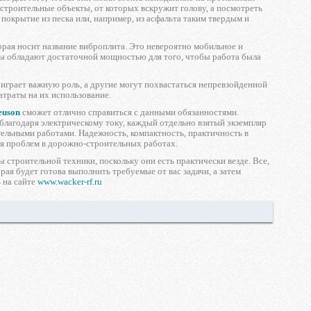
 строительные объекты, от которых вскружит голову, а посмотреть
 покрытие из песка или, например, из асфальта таким твердым и
орая носит название виброплита. Это невероятно мобильное и
ты обладают достаточной мощностью для того, чтобы работа была
, играет важную роль, а другие могут похвастаться непревзойденной
атраты на их использование.
euson
сможет отлично справиться с данными обязанностями.
лагодаря электрическому току, каждый отдельно взятый экземпляр
ельными работами. Надежность, компактность, практичность в
ия проблем в дорожно-строительных работах.
 строительной техники, поскольку они есть практически везде. Все,
ая будет готова выполнить требуемые от вас задачи, а затем
 на сайте
www.wacker-rf.ru