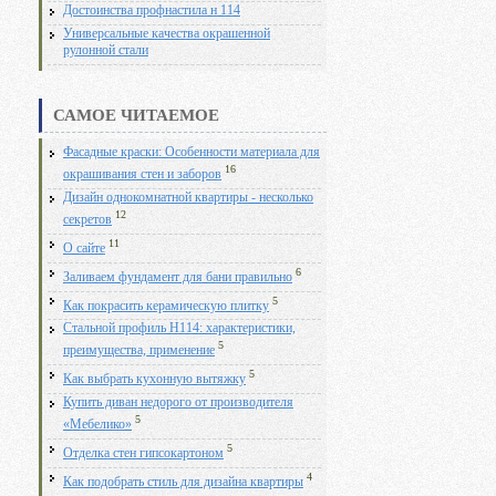
Достоинства профнастила н 114
Универсальные качества окрашенной
рулонной стали
САМОЕ ЧИТАЕМОЕ
Фасадные краски: Особенности материала для
16
окрашивания стен и заборов
Дизайн однокомнатной квартиры - несколько
12
секретов
11
О сайте
6
Заливаем фундамент для бани правильно
5
Как покрасить керамическую плитку
Стальной профиль Н114: характеристики,
5
преимущества, применение
5
Как выбрать кухонную вытяжку
Купить диван недорого от производителя
5
«Мебелико»
5
Отделка стен гипсокартоном
4
Как подобрать стиль для дизайна квартиры