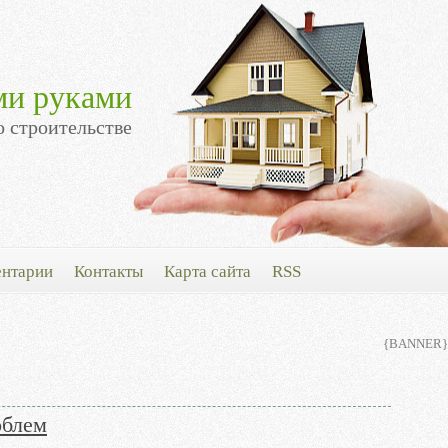
ми руками
о строительстве
нтарии
Контакты
Карта сайта
RSS
{BANNER}
облем