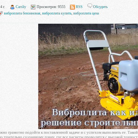
4 г.
Carsliy
Просмотров:
9555
RSS
Обсудить
виброплита бензиновая
,
виброплита купить
,
виброплита цена
жно грамотно подойти к поставленной задаче и с успехом выполнить ее. Тако
но тщательно созданному плану, где все расчеты проводятся с высокой точнос