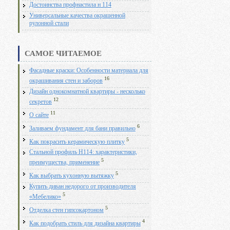
Достоинства профнастила н 114
Универсальные качества окрашенной
рулонной стали
САМОЕ ЧИТАЕМОЕ
Фасадные краски: Особенности материала для
16
окрашивания стен и заборов
Дизайн однокомнатной квартиры - несколько
12
секретов
11
О сайте
6
Заливаем фундамент для бани правильно
5
Как покрасить керамическую плитку
Стальной профиль Н114: характеристики,
5
преимущества, применение
5
Как выбрать кухонную вытяжку
Купить диван недорого от производителя
5
«Мебелико»
5
Отделка стен гипсокартоном
4
Как подобрать стиль для дизайна квартиры