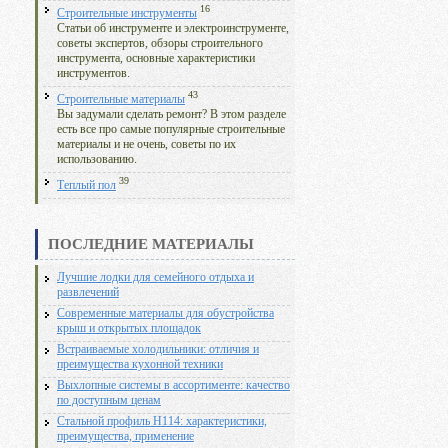
16
Строительные инструменты
Статьи об инструменте и электроинструменте,
советы экспертов, обзоры строительного
инструмента, основные характеристики
инструментов.
43
Строительные материалы
Вы задумали сделать ремонт? В этом разделе
есть все про самые популярные строительные
материалы и не очень, советы по их
использованию.
39
Теплый пол
ПОСЛЕДНИЕ МАТЕРИАЛЫ
Лучшие лодки для семейного отдыха и
развлечений
Современные материалы для обустройства
крыш и открытых площадок
Встраиваемые холодильники: отличия и
преимущества кухонной техники
Выхлопные системы в ассортименте: качество
по доступным ценам
Стальной профиль Н114: характеристики,
преимущества, применение