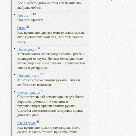
Все о мебели дома и о том как правильно
выбрать мебель.
113
Новости
Новости проекта
22
Окно
Как правильно сделать монтаж пластиковых
окон (установку окон пвх), монтаж окон по
госту.
6
Перегородки
Межкомнатная перегородка своими руками
защищает от шума. Делаем межкомнатные
перегородки своими руками. Строительство
новых перегородок.
17
Потолок дома
Монтаж потолка своими руками. Типы и
особенности потолков.
3
Ремонт крыши
Самостоятельный ремонт крыши для более
хорошей прочности. Утепление и
гидроизоляция крыши своими руками.
Способы самостоятельно построить крышу
дома или дачи.
65
Стены дома
Как правильно красить стены дома. Все о
стенах. Из чего строить прочную стену.