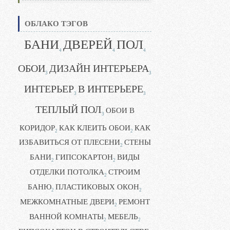
ОБЛАКО ТЭГОВ
БАНИ
ДВЕРЕЙ
ПОЛ
4
4
4
ОБОИ
ДИЗАЙН ИНТЕРЬЕРА
3
3
ИНТЕРЬЕР
В ИНТЕРЬЕРЕ
3
3
ТЕПЛЫЙ ПОЛ
ОБОИ В
3
КОРИДОР
КАК КЛЕИТЬ ОБОИ
КАК
2
2
ИЗБАВИТЬСЯ ОТ ПЛЕСЕНИ
СТЕНЫ
2
БАНИ
ГИПСОКАРТОН
ВИДЫ
2
2
ОТДЕЛКИ ПОТОЛКА
СТРОИМ
2
БАНЮ
ПЛАСТИКОВЫХ ОКОН
2
2
МЕЖКОМНАТНЫЕ ДВЕРИ
РЕМОНТ
2
ВАННОЙ КОМНАТЫ
МЕБЕЛЬ
2
2