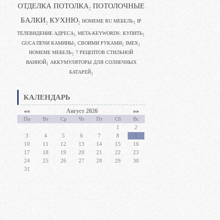
ОТДЕЛКА ПОТОЛКА
ПОТОЛОЧНЫЕ
2
БАЛКИ
КУХНЮ
HOMEME RU МЕБЕЛЬ
IP
1
2
2
ТЕЛЕВИДЕНИЕ АДРЕСА
META-KEYWORDS: КУПИТЬ
1
1
GUCA ПЕЧИ КАМИНЫ
CВОИМИ РУКАМИ
IMEX
1
1
1
HOMEME МЕБЕЛЬ
7 РЕЦЕПТОВ СТИЛЬНОЙ
1
ВАННОЙ
АККУМУЛЯТОРЫ ДЛЯ СОЛНЕЧНЫХ
1
БАТАРЕЙ
1
КАЛЕНДАРЬ
««
Август 2026
»»
Пн
Вт
Ср
Чт
Пт
Сб
Вс
1
2
3
4
5
6
7
8
9
10
11
12
13
14
15
16
17
18
19
20
21
22
23
24
25
26
27
28
29
30
31