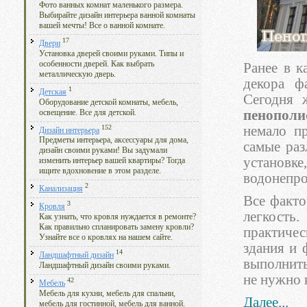
Фото ванных комнат маленького размера.
Выбирайте дизайн интерьера ванной комнаты
вашей мечты! Все о ванной комнате.
17
Двери
Установка дверей своими руками. Типы и
особенности дверей. Как выбрать
Ранее в к
металлическую дверь.
декора ф
1
Детская
Сегодня 
Оборудование детской комнаты, мебель,
пенополи
освещение. Все для детской.
152
немало п
Дизайн интерьера
Предметы интерьера, аксессуары для дома,
самые раз
дизайн своими руками! Вы задумали
установ
изменить интерьер вашей квартиры? Тогда
ищите вдохновение в этом разделе.
водонепро
2
Канализация
Все факто
3
Кровля
легкость
Как узнать, что кровля нуждается в ремонте?
Как правильно спланировать замену кровли?
практичес
Узнайте все о кровлях на нашем сайте.
здания и 
14
Ландшафтный дизайн
выполнить
Ландшафтный дизайн своими руками.
не нужно 
42
Мебель
Мебель для кухни, мебель для спальни,
Далее...
мебель для гостинной, мебель для ванной.