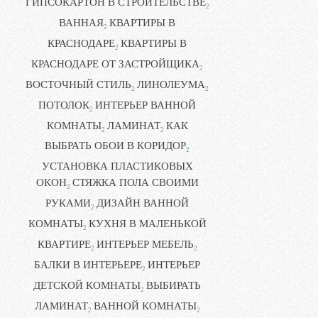
ГИПСОКАРТОН В СТРОИТЕЛЬСТВЕ
2
ВАННАЯ
КВАРТИРЫ В
2
КРАСНОДАРЕ
КВАРТИРЫ В
2
КРАСНОДАРЕ ОТ ЗАСТРОЙЩИКА
2
ВОСТОЧНЫЙ СТИЛЬ
ЛИНОЛЕУМА
2
2
ПОТОЛОК
ИНТЕРЬЕР ВАННОЙ
2
КОМНАТЫ
ЛАМИНАТ
КАК
2
2
ВЫБРАТЬ ОБОИ В КОРИДОР
2
УСТАНОВКА ПЛАСТИКОВЫХ
ОКОН
СТЯЖКА ПОЛА СВОИМИ
2
РУКАМИ
ДИЗАЙН ВАННОЙ
2
КОМНАТЫ
КУХНЯ В МАЛЕНЬКОЙ
2
КВАРТИРЕ
ИНТЕРЬЕР МЕБЕЛЬ
2
2
БАЛКИ В ИНТЕРЬЕРЕ
ИНТЕРЬЕР
2
ДЕТСКОЙ КОМНАТЫ
ВЫБИРАТЬ
2
ЛАМИНАТ
ВАННОЙ КОМНАТЫ
2
2