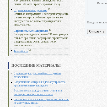
Как правильно красить стены дома. Все о
Ваше и
стенах. Из чего строить прочную стену.
16
Строительные инструменты
Статьи об инструменте и электроинструменте,
советы экспертов, обзоры строительного
инструмента, основные характеристики
Введите нижн
инструментов.
43
Строительные материалы
Отправить
Вы задумали сделать ремонт? В этом разделе
есть все про самые популярные строительные
материалы и не очень, советы по их
использованию.
39
Теплый пол
ПОСЛЕДНИЕ МАТЕРИАЛЫ
Лучшие лодки для семейного отдыха и
развлечений
Современные материалы для обустройства
крыш и открытых площадок
Встраиваемые холодильники: отличия и
преимущества кухонной техники
Выхлопные системы в ассортименте: качество
по доступным ценам