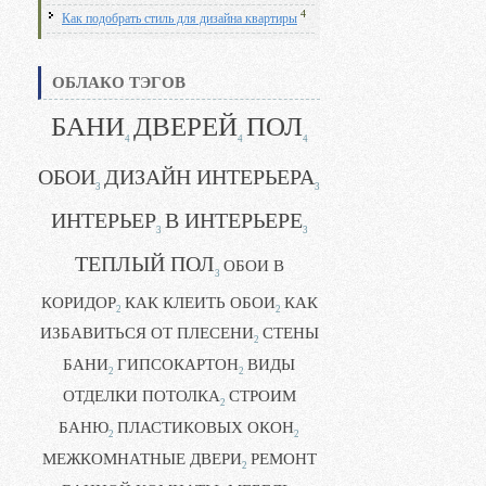
4
Как подобрать стиль для дизайна квартиры
ОБЛАКО ТЭГОВ
БАНИ
ДВЕРЕЙ
ПОЛ
4
4
4
ОБОИ
ДИЗАЙН ИНТЕРЬЕРА
3
3
ИНТЕРЬЕР
В ИНТЕРЬЕРЕ
3
3
ТЕПЛЫЙ ПОЛ
ОБОИ В
3
КОРИДОР
КАК КЛЕИТЬ ОБОИ
КАК
2
2
ИЗБАВИТЬСЯ ОТ ПЛЕСЕНИ
СТЕНЫ
2
БАНИ
ГИПСОКАРТОН
ВИДЫ
2
2
ОТДЕЛКИ ПОТОЛКА
СТРОИМ
2
БАНЮ
ПЛАСТИКОВЫХ ОКОН
2
2
МЕЖКОМНАТНЫЕ ДВЕРИ
РЕМОНТ
2