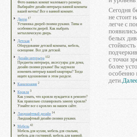
и уровень
Фото ванных комнат маленького размера.
Выбирайте дизайн интерьера ванной комнаты
Сегодня б
вашей мечты! Все о ванной комнате.
не стоит н
17
Двери
легче с п
Установка дверей своими руками. Типы и
особенности дверей. Как выбрать
появились
металлическую дверь.
белых див
1
Детская
стойкость
Оборудование детской комнаты, мебель,
освещение. Все для детской.
подчеркив
152
с точки з
Дизайн интерьера
Предметы интерьера, аксессуары для дома,
более уст
дизайн своими руками! Вы задумали
изменить интерьер вашей квартиры? Тогда
особенно 
ищите вдохновение в этом разделе.
дети.
Далее
2
Канализация
3
Кровля
Как узнать, что кровля нуждается в ремонте?
Как правильно спланировать замену кровли?
Узнайте все о кровлях на нашем сайте.
14
Ландшафтный дизайн
Ландшафтный дизайн своими руками.
42
Мебель
Мебель для кухни, мебель для спальни,
мебель для гостинной, мебель для ванной.