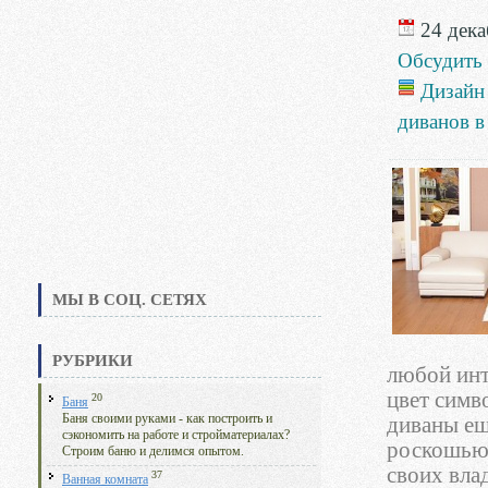
24 дека
Обсудить
Дизайн
диванов в
МЫ В СОЦ. СЕТЯХ
РУБРИКИ
любой инт
цвет симв
20
Баня
Баня своими руками - как построить и
диваны ещ
сэкономить на работе и стройматериалах?
роскошью 
Строим баню и делимся опытом.
своих вла
37
Ванная комната