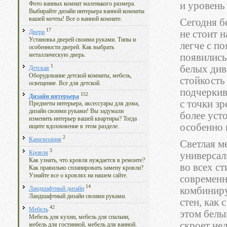
и уровень
Фото ванных комнат маленького размера.
Выбирайте дизайн интерьера ванной комнаты
вашей мечты! Все о ванной комнате.
Сегодня б
17
не стоит н
Двери
Установка дверей своими руками. Типы и
легче с п
особенности дверей. Как выбрать
металлическую дверь.
появились
1
белых див
Детская
Оборудование детской комнаты, мебель,
стойкость
освещение. Все для детской.
подчеркив
152
Дизайн интерьера
с точки з
Предметы интерьера, аксессуары для дома,
дизайн своими руками! Вы задумали
более уст
изменить интерьер вашей квартиры? Тогда
особенно 
ищите вдохновение в этом разделе.
2
Канализация
Светлая м
3
Кровля
универсал
Как узнать, что кровля нуждается в ремонте?
во всех с
Как правильно спланировать замену кровли?
Узнайте все о кровлях на нашем сайте.
современн
14
комбиниру
Ландшафтный дизайн
Ландшафтный дизайн своими руками.
стен, как 
42
Мебель
этом белы
Мебель для кухни, мебель для спальни,
скроет не
мебель для гостинной, мебель для ванной.