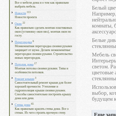
Все о мебели дома и о том как правильно
Белый цве
выбрать мебель.
113
Например,
Новости
Новости проекта
нейтральн
22
Окно
комнаты, 
Как правильно сделать монтаж пластиковых
аксессуар
окон (установку окон пвх), монтаж окон по
госту.
Белые див
6
Перегородки
стеклянны
Межкомнатная перегородка своими руками
защищает от шума. Делаем межкомнатные
Мебель св
перегородки своими руками. Строительство
новых перегородок.
Интерьеры
17
Потолок дома
светом. Р
Монтаж потолка своими руками. Типы и
цветовые 
особенности потолков.
стеклянны
3
Ремонт крыши
Самостоятельный ремонт крыши для более
Использов
хорошей прочности. Утепление и
гидроизоляция крыши своими руками.
выбор, ко
Способы самостоятельно построить крышу
будущем 
дома или дачи.
65
Стены дома
Как правильно красить стены дома. Все о
стенах. Из чего строить прочную стену.
Еще запи