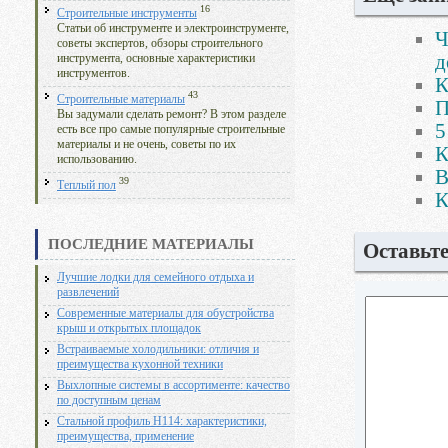
16
Строительные инструменты
Статьи об инструменте и электроинструменте,
Ч
советы экспертов, обзоры строительного
д
инструмента, основные характеристики
инструментов.
К
43
Строительные материалы
П
Вы задумали сделать ремонт? В этом разделе
5
есть все про самые популярные строительные
материалы и не очень, советы по их
К
использованию.
В
39
Теплый пол
К
ПОСЛЕДНИЕ МАТЕРИАЛЫ
Оставьт
Лучшие лодки для семейного отдыха и
развлечений
Современные материалы для обустройства
крыш и открытых площадок
Встраиваемые холодильники: отличия и
преимущества кухонной техники
Выхлопные системы в ассортименте: качество
по доступным ценам
Стальной профиль Н114: характеристики,
преимущества, применение