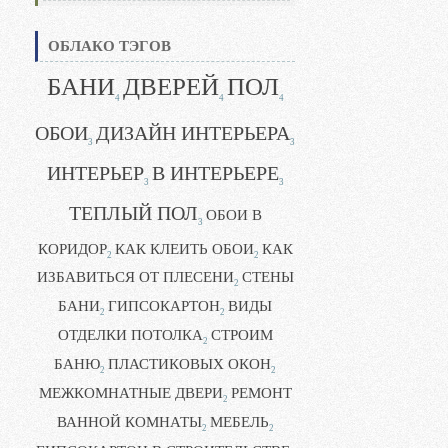
ОБЛАКО ТЭГОВ
БАНИ
ДВЕРЕЙ
ПОЛ
4
4
4
ОБОИ
ДИЗАЙН ИНТЕРЬЕРА
3
3
ИНТЕРЬЕР
В ИНТЕРЬЕРЕ
3
3
ТЕПЛЫЙ ПОЛ
ОБОИ В
3
КОРИДОР
КАК КЛЕИТЬ ОБОИ
КАК
2
2
ИЗБАВИТЬСЯ ОТ ПЛЕСЕНИ
СТЕНЫ
2
БАНИ
ГИПСОКАРТОН
ВИДЫ
2
2
ОТДЕЛКИ ПОТОЛКА
СТРОИМ
2
БАНЮ
ПЛАСТИКОВЫХ ОКОН
2
2
МЕЖКОМНАТНЫЕ ДВЕРИ
РЕМОНТ
2
ВАННОЙ КОМНАТЫ
МЕБЕЛЬ
2
2