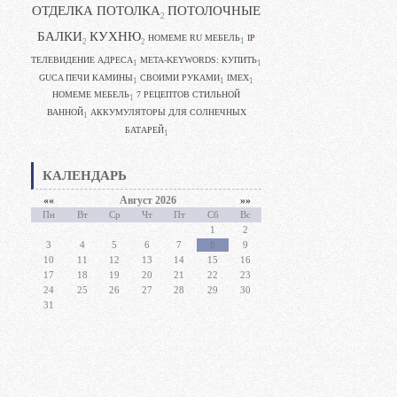
ОТДЕЛКА ПОТОЛКА
ПОТОЛОЧНЫЕ
2
БАЛКИ
КУХНЮ
HOMEME RU МЕБЕЛЬ
IP
1
2
2
ТЕЛЕВИДЕНИЕ АДРЕСА
META-KEYWORDS: КУПИТЬ
1
1
GUCA ПЕЧИ КАМИНЫ
CВОИМИ РУКАМИ
IMEX
1
1
1
HOMEME МЕБЕЛЬ
7 РЕЦЕПТОВ СТИЛЬНОЙ
1
ВАННОЙ
АККУМУЛЯТОРЫ ДЛЯ СОЛНЕЧНЫХ
1
БАТАРЕЙ
1
КАЛЕНДАРЬ
««
Август 2026
»»
Пн
Вт
Ср
Чт
Пт
Сб
Вс
1
2
3
4
5
6
7
8
9
10
11
12
13
14
15
16
17
18
19
20
21
22
23
24
25
26
27
28
29
30
31