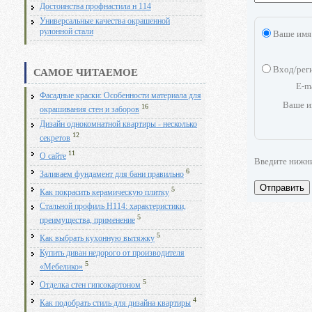
Достоинства профнастила н 114
Универсальные качества окрашенной
рулонной стали
Ваше имя
Вход/рег
САМОЕ ЧИТАЕМОЕ
E-m
Фасадные краски: Особенности материала для
Ваше и
16
окрашивания стен и заборов
Дизайн однокомнатной квартиры - несколько
12
секретов
11
О сайте
Введите нижн
6
Заливаем фундамент для бани правильно
Отправить
5
Как покрасить керамическую плитку
Стальной профиль Н114: характеристики,
5
преимущества, применение
5
Как выбрать кухонную вытяжку
Купить диван недорого от производителя
5
«Мебелико»
5
Отделка стен гипсокартоном
4
Как подобрать стиль для дизайна квартиры