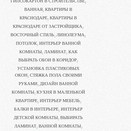
ГИПСОКАРТОН В СТРОИТЕЛЬСТВЕ
2
ВАННАЯ
КВАРТИРЫ В
2
КРАСНОДАРЕ
КВАРТИРЫ В
2
КРАСНОДАРЕ ОТ ЗАСТРОЙЩИКА
2
ВОСТОЧНЫЙ СТИЛЬ
ЛИНОЛЕУМА
2
2
ПОТОЛОК
ИНТЕРЬЕР ВАННОЙ
2
КОМНАТЫ
ЛАМИНАТ
КАК
2
2
ВЫБРАТЬ ОБОИ В КОРИДОР
2
УСТАНОВКА ПЛАСТИКОВЫХ
ОКОН
СТЯЖКА ПОЛА СВОИМИ
2
РУКАМИ
ДИЗАЙН ВАННОЙ
2
КОМНАТЫ
КУХНЯ В МАЛЕНЬКОЙ
2
КВАРТИРЕ
ИНТЕРЬЕР МЕБЕЛЬ
2
2
БАЛКИ В ИНТЕРЬЕРЕ
ИНТЕРЬЕР
2
ДЕТСКОЙ КОМНАТЫ
ВЫБИРАТЬ
2
ЛАМИНАТ
ВАННОЙ КОМНАТЫ
2
2