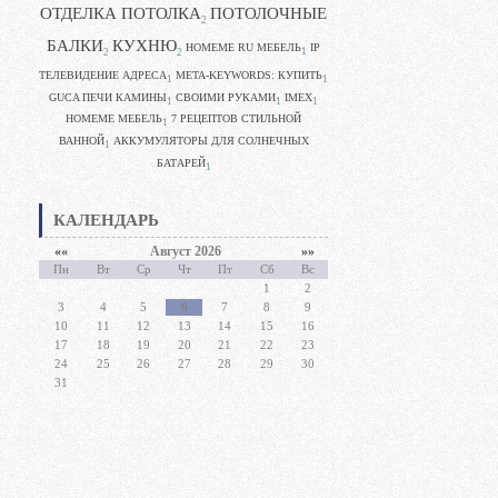
ОТДЕЛКА ПОТОЛКА
ПОТОЛОЧНЫЕ
2
БАЛКИ
КУХНЮ
HOMEME RU МЕБЕЛЬ
IP
1
2
2
ТЕЛЕВИДЕНИЕ АДРЕСА
META-KEYWORDS: КУПИТЬ
1
1
GUCA ПЕЧИ КАМИНЫ
CВОИМИ РУКАМИ
IMEX
1
1
1
HOMEME МЕБЕЛЬ
7 РЕЦЕПТОВ СТИЛЬНОЙ
1
ВАННОЙ
АККУМУЛЯТОРЫ ДЛЯ СОЛНЕЧНЫХ
1
БАТАРЕЙ
1
КАЛЕНДАРЬ
««
Август 2026
»»
Пн
Вт
Ср
Чт
Пт
Сб
Вс
1
2
3
4
5
6
7
8
9
10
11
12
13
14
15
16
17
18
19
20
21
22
23
24
25
26
27
28
29
30
31