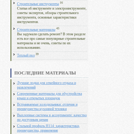
16
Строительные инструменты
Статьи об инструменте и электроинструменте,
советы экспертов, обзоры строительного
инструмента, основные характеристики
инструментов.
43
Строительные материалы
Вы задумали сделать ремонт? В этом разделе
есть все про самые популярные строительные
материалы и не очень, советы по их
использованию.
39
Теплый пол
ПОСЛЕДНИЕ МАТЕРИАЛЫ
Лучшие лодки для семейного отдыха и
развлечений
Современные материалы для обустройства
крыш и открытых площадок
Встраиваемые холодильники: отличия и
преимущества кухонной техники
Выхлопные системы в ассортименте: качество
по доступным ценам
Стальной профиль Н114: характеристики,
преимущества, применение