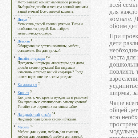
Фото ванных комнат маленького размера.
всей семь
Выбирайте дизайн интерьера ванной комнаты
для каждо
вашей мечты! Все о ванной комнате.
комнате. 
17
Двери
Установка дверей своими руками. Типы и
обоим дет
особенности дверей. Как выбрать
металлическую дверь.
При проек
1
Детская
дети разл
Оборудование детской комнаты, мебель,
необходим
освещение. Все для детской.
места для 
152
Дизайн интерьера
дошкольни
Предметы интерьера, аксессуары для дома,
дизайн своими руками! Вы задумали
повлиять 
изменить интерьер вашей квартиры? Тогда
ищите вдохновение в этом разделе.
взрослени
2
уединитьс
Канализация
ширмы, зан
3
Кровля
Как узнать, что кровля нуждается в ремонте?
Чаще всег
Как правильно спланировать замену кровли?
Узнайте все о кровлях на нашем сайте.
общей дет
14
Ландшафтный дизайн
всю необх
Ландшафтный дизайн своими руками.
пространс
42
Мебель
модульную
Мебель для кухни, мебель для спальни,
мебель для гостинной, мебель для ванной.