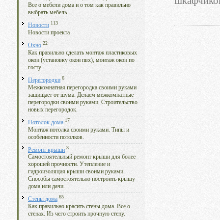
шкафчико
Все о мебели дома и о том как правильно
выбрать мебель.
113
Новости
Новости проекта
22
Окно
Как правильно сделать монтаж пластиковых
окон (установку окон пвх), монтаж окон по
госту.
6
Перегородки
Межкомнатная перегородка своими руками
защищает от шума. Делаем межкомнатные
перегородки своими руками. Строительство
новых перегородок.
17
Потолок дома
Монтаж потолка своими руками. Типы и
особенности потолков.
3
Ремонт крыши
Самостоятельный ремонт крыши для более
хорошей прочности. Утепление и
гидроизоляция крыши своими руками.
Способы самостоятельно построить крышу
дома или дачи.
65
Стены дома
Как правильно красить стены дома. Все о
стенах. Из чего строить прочную стену.