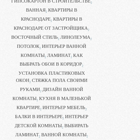
ГИПСОКАРТОН В СТРОИТЕЛЬСТВЕ
2
ВАННАЯ
КВАРТИРЫ В
2
КРАСНОДАРЕ
КВАРТИРЫ В
2
КРАСНОДАРЕ ОТ ЗАСТРОЙЩИКА
2
ВОСТОЧНЫЙ СТИЛЬ
ЛИНОЛЕУМА
2
2
ПОТОЛОК
ИНТЕРЬЕР ВАННОЙ
2
КОМНАТЫ
ЛАМИНАТ
КАК
2
2
ВЫБРАТЬ ОБОИ В КОРИДОР
2
УСТАНОВКА ПЛАСТИКОВЫХ
ОКОН
СТЯЖКА ПОЛА СВОИМИ
2
РУКАМИ
ДИЗАЙН ВАННОЙ
2
КОМНАТЫ
КУХНЯ В МАЛЕНЬКОЙ
2
КВАРТИРЕ
ИНТЕРЬЕР МЕБЕЛЬ
2
2
БАЛКИ В ИНТЕРЬЕРЕ
ИНТЕРЬЕР
2
ДЕТСКОЙ КОМНАТЫ
ВЫБИРАТЬ
2
ЛАМИНАТ
ВАННОЙ КОМНАТЫ
2
2