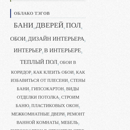
ОБЛАКО ТЭГОВ
БАНИ
ДВЕРЕЙ
ПОЛ
4
4
4
ОБОИ
ДИЗАЙН ИНТЕРЬЕРА
3
3
ИНТЕРЬЕР
В ИНТЕРЬЕРЕ
3
3
ТЕПЛЫЙ ПОЛ
ОБОИ В
3
КОРИДОР
КАК КЛЕИТЬ ОБОИ
КАК
2
2
ИЗБАВИТЬСЯ ОТ ПЛЕСЕНИ
СТЕНЫ
2
БАНИ
ГИПСОКАРТОН
ВИДЫ
2
2
ОТДЕЛКИ ПОТОЛКА
СТРОИМ
2
БАНЮ
ПЛАСТИКОВЫХ ОКОН
2
2
МЕЖКОМНАТНЫЕ ДВЕРИ
РЕМОНТ
2
ВАННОЙ КОМНАТЫ
МЕБЕЛЬ
2
2