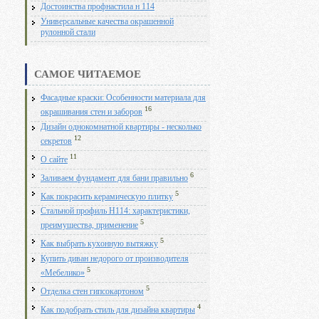
Достоинства профнастила н 114
Универсальные качества окрашенной
рулонной стали
САМОЕ ЧИТАЕМОЕ
Фасадные краски: Особенности материала для
16
окрашивания стен и заборов
Дизайн однокомнатной квартиры - несколько
12
секретов
11
О сайте
6
Заливаем фундамент для бани правильно
5
Как покрасить керамическую плитку
Стальной профиль Н114: характеристики,
5
преимущества, применение
5
Как выбрать кухонную вытяжку
Купить диван недорого от производителя
5
«Мебелико»
5
Отделка стен гипсокартоном
4
Как подобрать стиль для дизайна квартиры