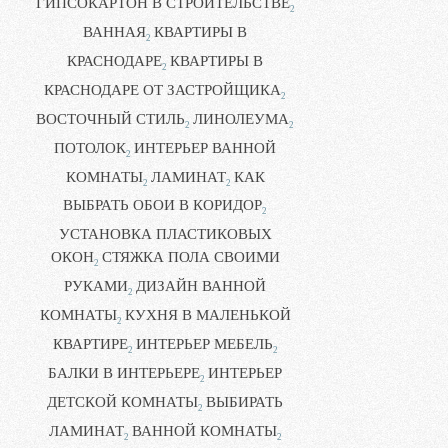
ГИПСОКАРТОН В СТРОИТЕЛЬСТВЕ
2
ВАННАЯ
КВАРТИРЫ В
2
КРАСНОДАРЕ
КВАРТИРЫ В
2
КРАСНОДАРЕ ОТ ЗАСТРОЙЩИКА
2
ВОСТОЧНЫЙ СТИЛЬ
ЛИНОЛЕУМА
2
2
ПОТОЛОК
ИНТЕРЬЕР ВАННОЙ
2
КОМНАТЫ
ЛАМИНАТ
КАК
2
2
ВЫБРАТЬ ОБОИ В КОРИДОР
2
УСТАНОВКА ПЛАСТИКОВЫХ
ОКОН
СТЯЖКА ПОЛА СВОИМИ
2
РУКАМИ
ДИЗАЙН ВАННОЙ
2
КОМНАТЫ
КУХНЯ В МАЛЕНЬКОЙ
2
КВАРТИРЕ
ИНТЕРЬЕР МЕБЕЛЬ
2
2
БАЛКИ В ИНТЕРЬЕРЕ
ИНТЕРЬЕР
2
ДЕТСКОЙ КОМНАТЫ
ВЫБИРАТЬ
2
ЛАМИНАТ
ВАННОЙ КОМНАТЫ
2
2