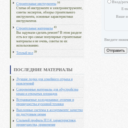
Вход/рег
16
Строительные инструменты
Статьи об инструменте и электроинструменте,
E-m
советы экспертов, обзоры строительного
Ваше и
инструмента, основные характеристики
инструментов.
43
Строительные материалы
Вы задумали сделать ремонт? В этом разделе
есть все про самые популярные строительные
Введите нижн
материалы и не очень, советы по их
использованию.
Отправить
39
Теплый пол
ПОСЛЕДНИЕ МАТЕРИАЛЫ
Лучшие лодки для семейного отдыха и
развлечений
Современные материалы для обустройства
крыш и открытых площадок
Встраиваемые холодильники: отличия и
преимущества кухонной техники
Выхлопные системы в ассортименте: качество
по доступным ценам
Стальной профиль Н114: характеристики,
преимущества, применение