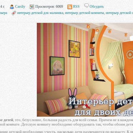
4 г.
Carsliy
Просмотров:
6069
RSS
Обсудить
рьера
интерьер детской для мальчика
,
интерьер детской комнаты
,
интерьер детской 
ое детей
, это, безусловно, большая радость для всей семьи. Причем не в каждо
ной комнате. Детскую комнату необходимо оборудовать так, чтобы обоим детя
нии детской необходимо учесть, насколько дети различаются по возрасту. К 