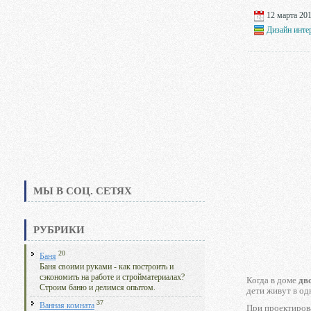
12 марта 201
Дизайн инте
МЫ В СОЦ. СЕТЯХ
РУБРИКИ
20
Баня
Баня своими руками - как построить и
сэкономить на работе и стройматериалах?
Когда в доме
дв
Строим баню и делимся опытом.
дети живут в од
37
Ванная комната
При проектирова