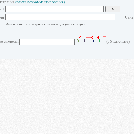
истрация
(войти без комментирования)
ail
>
мя
Сайт
Имя и сайт используются только при регистрации
ие символы
(обязательно)