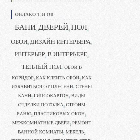
ОБЛАКО ТЭГОВ
БАНИ
ДВЕРЕЙ
ПОЛ
4
4
4
ОБОИ
ДИЗАЙН ИНТЕРЬЕРА
3
3
ИНТЕРЬЕР
В ИНТЕРЬЕРЕ
3
3
ТЕПЛЫЙ ПОЛ
ОБОИ В
3
КОРИДОР
КАК КЛЕИТЬ ОБОИ
КАК
2
2
ИЗБАВИТЬСЯ ОТ ПЛЕСЕНИ
СТЕНЫ
2
БАНИ
ГИПСОКАРТОН
ВИДЫ
2
2
ОТДЕЛКИ ПОТОЛКА
СТРОИМ
2
БАНЮ
ПЛАСТИКОВЫХ ОКОН
2
2
МЕЖКОМНАТНЫЕ ДВЕРИ
РЕМОНТ
2
ВАННОЙ КОМНАТЫ
МЕБЕЛЬ
2
2