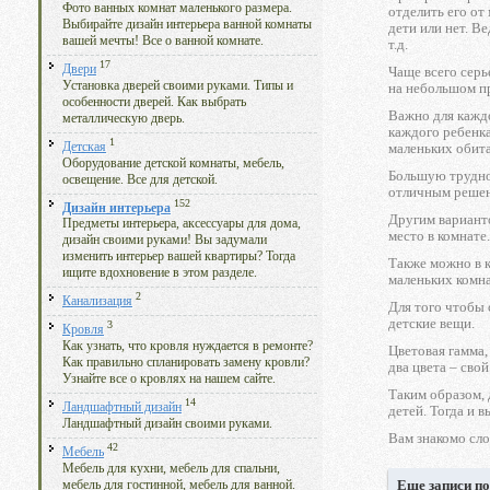
Фото ванных комнат маленького размера.
отделить его от
Выбирайте дизайн интерьера ванной комнаты
дети или нет. В
вашей мечты! Все о ванной комнате.
т.д.
17
Двери
Чаще всего серь
Установка дверей своими руками. Типы и
на небольшом пр
особенности дверей. Как выбрать
Важно для каждо
металлическую дверь.
каждого ребенка
1
Детская
маленьких обит
Оборудование детской комнаты, мебель,
Большую трудн
освещение. Все для детской.
отличным решени
152
Дизайн интерьера
Другим варианто
Предметы интерьера, аксессуары для дома,
место в комнате
дизайн своими руками! Вы задумали
изменить интерьер вашей квартиры? Тогда
Также можно в к
ищите вдохновение в этом разделе.
маленьких комна
2
Канализация
Для того чтобы
детские вещи.
3
Кровля
Как узнать, что кровля нуждается в ремонте?
Цветовая гамма,
Как правильно спланировать замену кровли?
два цвета – сво
Узнайте все о кровлях на нашем сайте.
Таким образом, 
14
Ландшафтный дизайн
детей. Тогда и 
Ландшафтный дизайн своими руками.
Вам знакомо сл
42
Мебель
Мебель для кухни, мебель для спальни,
Еще записи по
мебель для гостинной, мебель для ванной.