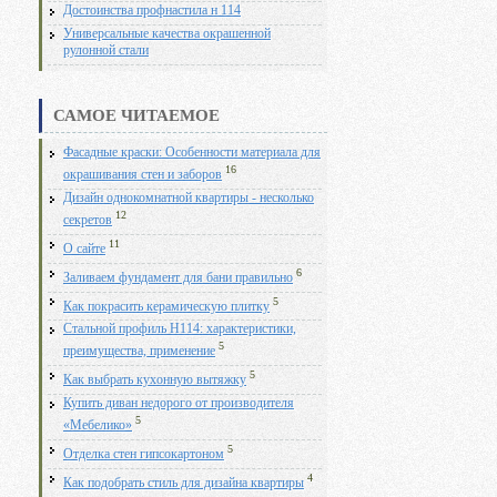
Достоинства профнастила н 114
Универсальные качества окрашенной
рулонной стали
САМОЕ ЧИТАЕМОЕ
Фасадные краски: Особенности материала для
16
окрашивания стен и заборов
Дизайн однокомнатной квартиры - несколько
12
секретов
11
О сайте
6
Заливаем фундамент для бани правильно
5
Как покрасить керамическую плитку
Стальной профиль Н114: характеристики,
5
преимущества, применение
5
Как выбрать кухонную вытяжку
Купить диван недорого от производителя
5
«Мебелико»
5
Отделка стен гипсокартоном
4
Как подобрать стиль для дизайна квартиры