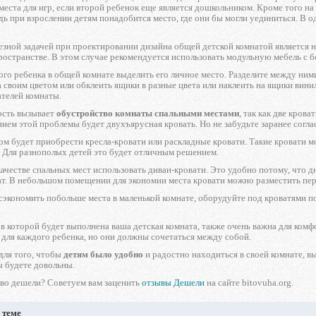
 места для игр, если второй ребенок еще является дошкольником. Кроме того н
едь при взрослении детям понадобится место, где они бы могли уединиться. В 
езной задачей при проектировании дизайна общей детской комнатой является
остранстве. В этом случае рекомендуется использовать модульную мебель с 
го ребенка в общей комнате выделить его личное место. Разделите между ним
 своим цветом или обклеить ящики в разные цвета или наклеить на ящики вин
ателей комнаты.
ость вызывает
обустройство комнаты спальными местами
, так как две кров
ем этой проблемы будет двухъярусная кровать. Но не забудьте заранее согласо
м будет приобрести кресла-кровати или раскладные кровати. Такие кровати м
. Для разнополых детей это будет отличным решением.
ачестве спальных мест использовать диван-кровати. Это удобно потому, что дн
т. В небольшом помещении для экономии места кровати можно разместить пер
 сэкономить побольше места в маленькой комнате, оборудуйте под кроватями 
 в которой будет выполнена ваша детская комната, также очень важна для ком
й для каждого ребенка, но они должны сочетаться между собой.
для того, чтобы
детям было удобно
и радостно находиться в своей комнате, в
вы будете довольны.
ово дешели? Советуем вам заценить
отзывы Дешели
на сайте bitovuha.org.
 теме