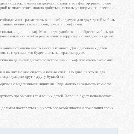
а дизайн детской комнаты должен повлиять тот фактор разнополые
одной комнате этого можно добиться, используя ширмы, занавески и
 необходимость разместить всю необходимую для двух детей мебель
большим количеством ящиков, полок и шкафчиков.
и полки, ящики и шкаф. Можно для удобства приобрести мебель для
иловые наклейки, чтобы разграничить территорию каждого из двоих
ати занимают очень много места в комнате. Для однополых детей
вать с детьми, кто будет спать на верхнем ярусе.
ожно на день складывать во встроенный шкаф, что очень экономит
ем на них можно сидеть, а ночью спать. Но диваны это не для
пендикулярно друг к другу буквой «г».
подиумы с выдвижными ящиками. Туда можно складывать какие-то
фортного пребывания там ваших детей. Хорошо будет использовать
ы должны постараться и учесть все особенности и пожелания своих