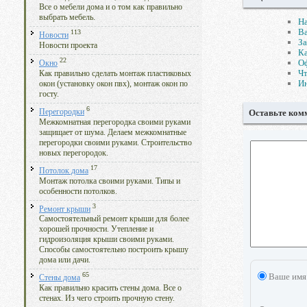
Все о мебели дома и о том как правильно
выбрать мебель.
На
В
113
Новости
За
Новости проекта
Ка
22
Оф
Окно
Чт
Как правильно сделать монтаж пластиковых
Ин
окон (установку окон пвх), монтаж окон по
госту.
6
Перегородки
Оставьте ком
Межкомнатная перегородка своими руками
защищает от шума. Делаем межкомнатные
перегородки своими руками. Строительство
новых перегородок.
17
Потолок дома
Монтаж потолка своими руками. Типы и
особенности потолков.
3
Ремонт крыши
Самостоятельный ремонт крыши для более
хорошей прочности. Утепление и
гидроизоляция крыши своими руками.
Способы самостоятельно построить крышу
дома или дачи.
65
Ваше имя
Стены дома
Как правильно красить стены дома. Все о
стенах. Из чего строить прочную стену.