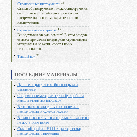
16
Строительные инструменты
Статьи об инструменте и электроинструменте,
советы экспертов, обзоры строительного
инструмента, основные характеристики
инструментов.
43
Строительные материалы
Вы задумали сделать ремонт? В этом разделе
есть все про самые популярные строительные
материалы и не очень, советы по их
использованию.
39
Теплый пол
ПОСЛЕДНИЕ МАТЕРИАЛЫ
Лучшие лодки для семейного отдыха и
развлечений
Современные материалы для обустройства
крыш и открытых площадок
Встраиваемые холодильники: отличия и
преимущества кухонной техники
Выхлопные системы в ассортименте: качество
по доступным ценам
Стальной профиль Н114: характеристики,
преимущества, применение