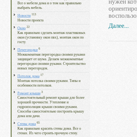
нужен кот
Все о мебели дома и о том как правильно
ориентиро
выбрать мебель.
воспользо
113
Новости
Новости проекта
Далее...
22
Окно
Как правильно сделать монтаж пластиковых
окон (установку окон пвх), монтаж окон по
госту.
6
Перегородки
Межкомнатная перегородка своими руками
защищает от шума. Делаем межкомнатные
перегородки своими руками. Строительство
новых перегородок.
17
Потолок дома
Монтаж потолка своими руками. Типы и
особенности потолков.
3
Ремонт крыши
Самостоятельный ремонт крыши для более
хорошей прочности. Утепление и
гидроизоляция крыши своими руками.
Способы самостоятельно построить крышу
дома или дачи.
65
Стены дома
Как правильно красить стены дома. Все о
стенах. Из чего строить прочную стену.