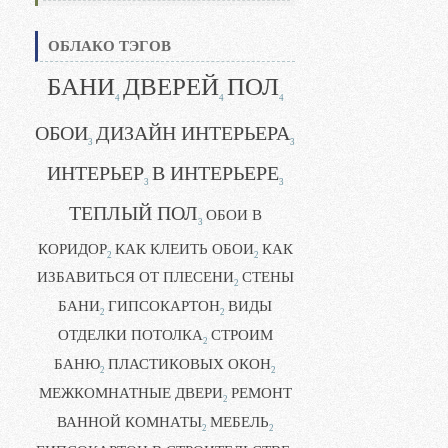
ОБЛАКО ТЭГОВ
БАНИ
ДВЕРЕЙ
ПОЛ
4
4
4
ОБОИ
ДИЗАЙН ИНТЕРЬЕРА
3
3
ИНТЕРЬЕР
В ИНТЕРЬЕРЕ
3
3
ТЕПЛЫЙ ПОЛ
ОБОИ В
3
КОРИДОР
КАК КЛЕИТЬ ОБОИ
КАК
2
2
ИЗБАВИТЬСЯ ОТ ПЛЕСЕНИ
СТЕНЫ
2
БАНИ
ГИПСОКАРТОН
ВИДЫ
2
2
ОТДЕЛКИ ПОТОЛКА
СТРОИМ
2
БАНЮ
ПЛАСТИКОВЫХ ОКОН
2
2
МЕЖКОМНАТНЫЕ ДВЕРИ
РЕМОНТ
2
ВАННОЙ КОМНАТЫ
МЕБЕЛЬ
2
2