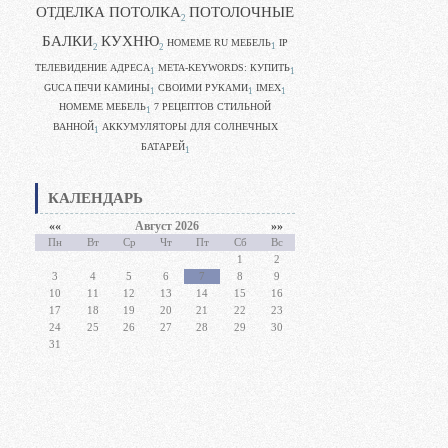
ОТДЕЛКА ПОТОЛКА
ПОТОЛОЧНЫЕ
2
БАЛКИ
КУХНЮ
HOMEME RU МЕБЕЛЬ
IP
1
2
2
ТЕЛЕВИДЕНИЕ АДРЕСА
META-KEYWORDS: КУПИТЬ
1
1
GUCA ПЕЧИ КАМИНЫ
CВОИМИ РУКАМИ
IMEX
1
1
1
HOMEME МЕБЕЛЬ
7 РЕЦЕПТОВ СТИЛЬНОЙ
1
ВАННОЙ
АККУМУЛЯТОРЫ ДЛЯ СОЛНЕЧНЫХ
1
БАТАРЕЙ
1
КАЛЕНДАРЬ
««
Август 2026
»»
Пн
Вт
Ср
Чт
Пт
Сб
Вс
1
2
3
4
5
6
7
8
9
10
11
12
13
14
15
16
17
18
19
20
21
22
23
24
25
26
27
28
29
30
31