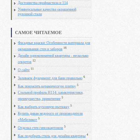
Достоинства профнастила н 114
Универсальные качества окрашенной
рулонной стали
САМОЕ ЧИТАЕМОЕ
Фасадные краски: Особенности материала для
16
окрашивания стен и заборов
Дизайн однокомнатной квартиры - несколько
12
секретов
11
О сайте
6
Заливаем фундамент для бани правильно
5
Как покрасить керамическую плитку
Стальной профиль Н114: характеристики,
5
преимущества, применение
5
Как выбрать кухонную вытяжку
Купить диван недорого от производителя
5
«Мебелико»
5
Отделка стен гипсокартоном
4
Как подобрать стиль для дизайна квартиры