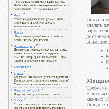
Фото ванных комнат маленького размера.
Выбирайте дизайн интерьера ванной комнаты
вашей мечты! Все о ванной комнате.
17
Двери
Покупател
Установка дверей своими руками. Типы и
особенности дверей. Как выбрать
сделать к
металлическую дверь.
вариант в
1
Детская
достоверн
Оборудование детской комнаты, мебель,
освещение. Все для детской.
внимание 
152
Дизайн интерьера
Т
Предметы интерьера, аксессуары для дома,
дизайн своими руками! Вы задумали
М
изменить интерьер вашей квартиры? Тогда
К
ищите вдохновение в этом разделе.
2
х
Канализация
3
Кровля
Как узнать, что кровля нуждается в ремонте?
Мощнос
Как правильно спланировать замену кровли?
Узнайте все о кровлях на нашем сайте.
Требуемую
14
Ландшафтный дизайн
Если высо
Ландшафтный дизайн своими руками.
каждых 10
42
Мебель
Получаетс
Мебель для кухни, мебель для спальни,
мебель для гостинной, мебель для ванной.