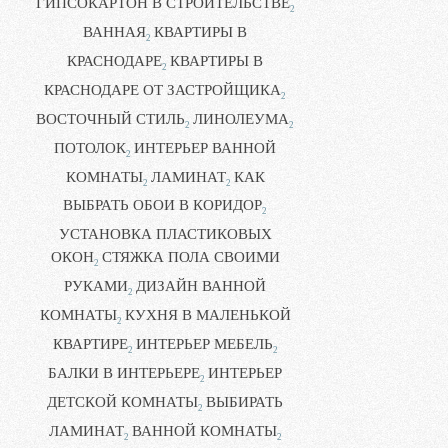
ГИПСОКАРТОН В СТРОИТЕЛЬСТВЕ
2
ВАННАЯ
КВАРТИРЫ В
2
КРАСНОДАРЕ
КВАРТИРЫ В
2
КРАСНОДАРЕ ОТ ЗАСТРОЙЩИКА
2
ВОСТОЧНЫЙ СТИЛЬ
ЛИНОЛЕУМА
2
2
ПОТОЛОК
ИНТЕРЬЕР ВАННОЙ
2
КОМНАТЫ
ЛАМИНАТ
КАК
2
2
ВЫБРАТЬ ОБОИ В КОРИДОР
2
УСТАНОВКА ПЛАСТИКОВЫХ
ОКОН
СТЯЖКА ПОЛА СВОИМИ
2
РУКАМИ
ДИЗАЙН ВАННОЙ
2
КОМНАТЫ
КУХНЯ В МАЛЕНЬКОЙ
2
КВАРТИРЕ
ИНТЕРЬЕР МЕБЕЛЬ
2
2
БАЛКИ В ИНТЕРЬЕРЕ
ИНТЕРЬЕР
2
ДЕТСКОЙ КОМНАТЫ
ВЫБИРАТЬ
2
ЛАМИНАТ
ВАННОЙ КОМНАТЫ
2
2