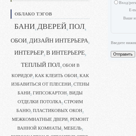
Вход/рег
E-m
ОБЛАКО ТЭГОВ
Ваше и
БАНИ
ДВЕРЕЙ
ПОЛ
4
4
4
ОБОИ
ДИЗАЙН ИНТЕРЬЕРА
Введите нижн
3
3
ИНТЕРЬЕР
В ИНТЕРЬЕРЕ
Отправить
3
3
ТЕПЛЫЙ ПОЛ
ОБОИ В
3
КОРИДОР
КАК КЛЕИТЬ ОБОИ
КАК
2
2
ИЗБАВИТЬСЯ ОТ ПЛЕСЕНИ
СТЕНЫ
2
БАНИ
ГИПСОКАРТОН
ВИДЫ
2
2
ОТДЕЛКИ ПОТОЛКА
СТРОИМ
2
БАНЮ
ПЛАСТИКОВЫХ ОКОН
2
2
МЕЖКОМНАТНЫЕ ДВЕРИ
РЕМОНТ
2
ВАННОЙ КОМНАТЫ
МЕБЕЛЬ
2
2