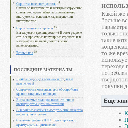
16
исполь
Строительные инструменты
Статьи об инструменте и электроинструменте,
Какой же 
советы экспертов, обзоры строительного
инструмента, основные характеристики
больше вс
инструментов.
параметра
43
Строительные материалы
только эн
Вы задумали сделать ремонт? В этом разделе
есть все про самые популярные строительные
такие кот
материалы и не очень, советы по их
конденсац
использованию.
то же вре
39
Теплый пол
используе
переходе 
ПОСЛЕДНИЕ МАТЕРИАЛЫ
потреблен
твердотоп
Лучшие лодки для семейного отдыха и
развлечений
покупки д
Современные материалы для обустройства
крыш и открытых площадок
Еще запи
Встраиваемые холодильники: отличия и
преимущества кухонной техники
Выхлопные системы в ассортименте: качество
К
по доступным ценам
П
Стальной профиль Н114: характеристики,
преимущества, применение
Э