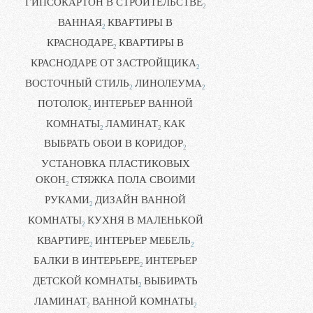
ГИПСОКАРТОН В СТРОИТЕЛЬСТВЕ
2
ВАННАЯ
КВАРТИРЫ В
2
КРАСНОДАРЕ
КВАРТИРЫ В
2
КРАСНОДАРЕ ОТ ЗАСТРОЙЩИКА
2
ВОСТОЧНЫЙ СТИЛЬ
ЛИНОЛЕУМА
2
2
ПОТОЛОК
ИНТЕРЬЕР ВАННОЙ
2
КОМНАТЫ
ЛАМИНАТ
КАК
2
2
ВЫБРАТЬ ОБОИ В КОРИДОР
2
УСТАНОВКА ПЛАСТИКОВЫХ
ОКОН
СТЯЖКА ПОЛА СВОИМИ
2
РУКАМИ
ДИЗАЙН ВАННОЙ
2
КОМНАТЫ
КУХНЯ В МАЛЕНЬКОЙ
2
КВАРТИРЕ
ИНТЕРЬЕР МЕБЕЛЬ
2
2
БАЛКИ В ИНТЕРЬЕРЕ
ИНТЕРЬЕР
2
ДЕТСКОЙ КОМНАТЫ
ВЫБИРАТЬ
2
ЛАМИНАТ
ВАННОЙ КОМНАТЫ
2
2