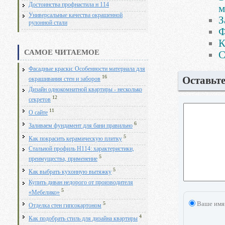
Достоинства профнастила н 114
м
Универсальные качества окрашенной
З
рулонной стали
Ф
К
САМОЕ ЧИТАЕМОЕ
С
Фасадные краски: Особенности материала для
16
Оставьт
окрашивания стен и заборов
Дизайн однокомнатной квартиры - несколько
12
секретов
11
О сайте
6
Заливаем фундамент для бани правильно
5
Как покрасить керамическую плитку
Стальной профиль Н114: характеристики,
5
преимущества, применение
5
Как выбрать кухонную вытяжку
Купить диван недорого от производителя
5
«Мебелико»
Ваше имя
5
Отделка стен гипсокартоном
4
Как подобрать стиль для дизайна квартиры