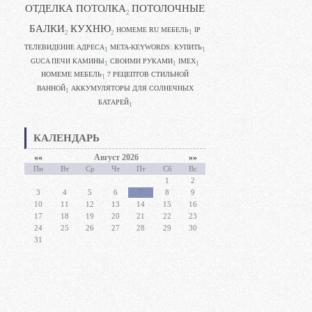
ОТДЕЛКА ПОТОЛКА
ПОТОЛОЧНЫЕ
2
БАЛКИ
КУХНЮ
HOMEME RU МЕБЕЛЬ
IP
1
2
2
ТЕЛЕВИДЕНИЕ АДРЕСА
META-KEYWORDS: КУПИТЬ
1
1
GUCA ПЕЧИ КАМИНЫ
CВОИМИ РУКАМИ
IMEX
1
1
1
HOMEME МЕБЕЛЬ
7 РЕЦЕПТОВ СТИЛЬНОЙ
1
ВАННОЙ
АККУМУЛЯТОРЫ ДЛЯ СОЛНЕЧНЫХ
1
БАТАРЕЙ
1
КАЛЕНДАРЬ
««
Август 2026
»»
Пн
Вт
Ср
Чт
Пт
Сб
Вс
1
2
3
4
5
6
7
8
9
10
11
12
13
14
15
16
17
18
19
20
21
22
23
24
25
26
27
28
29
30
31