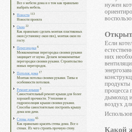
Все о мебели дома и о том как правильно
нужен кот
выбрать мебель.
ориентиро
113
Новости
воспользо
Новости проекта
22
Окно
Как правильно сделать монтаж пластиковых
Открыт
окон (установку окон пвх), монтаж окон по
госту.
Если котел
6
Перегородки
естествен
Межкомнатная перегородка своими руками
них необх
защищает от шума. Делаем межкомнатные
перегородки своими руками. Строительство
вентиляци
новых перегородок.
энергозав
17
Потолок дома
конструкц
Монтаж потолка своими руками. Типы и
особенности потолков.
продукты 
3
процесса 
Ремонт крыши
Самостоятельный ремонт крыши для более
дымоход и
хорошей прочности. Утепление и
воздух дл
гидроизоляция крыши своими руками.
Способы самостоятельно построить крышу
дома или дачи.
Использов
65
Стены дома
Как правильно красить стены дома. Все о
Какой 
стенах. Из чего строить прочную стену.