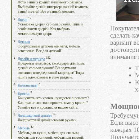
Фото ванных комнат маленького размера.
Выбирайте дизайн интерьера ванной комнаты
вашей мечты! Все о ванной комнате.
17
Двери
Установка дверей своими руками. Типы и
Покупател
особенности дверей. Как выбрать
металлическую дверь.
сделать к
1
вариант в
Детская
Оборудование детской комнаты, мебель,
достоверн
освещение. Все для детской.
внимание 
152
Дизайн интерьера
Предметы интерьера, аксессуары для дома,
Т
дизайн своими руками! Вы задумали
изменить интерьер вашей квартиры? Тогда
М
ищите вдохновение в этом разделе.
К
2
Канализация
х
3
Кровля
Как узнать, что кровля нуждается в ремонте?
Как правильно спланировать замену кровли?
Мощнос
Узнайте все о кровлях на нашем сайте.
Требуемую
14
Ландшафтный дизайн
Ландшафтный дизайн своими руками.
Если высо
42
каждых 10
Мебель
Мебель для кухни, мебель для спальни,
Получаетс
мебель для гостинной, мебель для ванной.