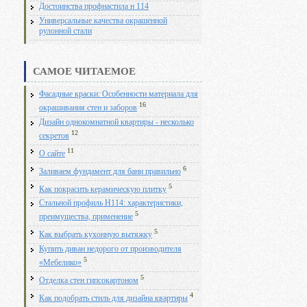
Достоинства профнастила н 114
Универсальные качества окрашенной
рулонной стали
САМОЕ ЧИТАЕМОЕ
Фасадные краски: Особенности материала для
16
окрашивания стен и заборов
Дизайн однокомнатной квартиры - несколько
12
секретов
11
О сайте
6
Заливаем фундамент для бани правильно
5
Как покрасить керамическую плитку
Стальной профиль Н114: характеристики,
5
преимущества, применение
5
Как выбрать кухонную вытяжку
Купить диван недорого от производителя
5
«Мебелико»
5
Отделка стен гипсокартоном
4
Как подобрать стиль для дизайна квартиры