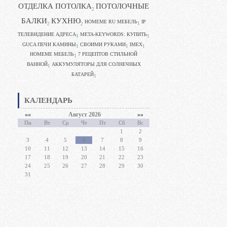
ОТДЕЛКА ПОТОЛКА
ПОТОЛОЧНЫЕ
2
БАЛКИ
КУХНЮ
HOMEME RU МЕБЕЛЬ
IP
1
2
2
ТЕЛЕВИДЕНИЕ АДРЕСА
META-KEYWORDS: КУПИТЬ
1
1
GUCA ПЕЧИ КАМИНЫ
CВОИМИ РУКАМИ
IMEX
1
1
1
HOMEME МЕБЕЛЬ
7 РЕЦЕПТОВ СТИЛЬНОЙ
1
ВАННОЙ
АККУМУЛЯТОРЫ ДЛЯ СОЛНЕЧНЫХ
1
БАТАРЕЙ
1
КАЛЕНДАРЬ
««
Август 2026
»»
Пн
Вт
Ср
Чт
Пт
Сб
Вс
1
2
3
4
5
6
7
8
9
10
11
12
13
14
15
16
17
18
19
20
21
22
23
24
25
26
27
28
29
30
31