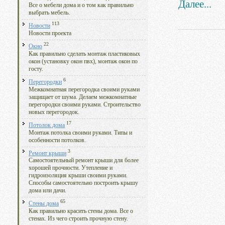
Далее...
Все о мебели дома и о том как правильно
выбрать мебель.
113
Новости
Новости проекта
22
Окно
Как правильно сделать монтаж пластиковых
окон (установку окон пвх), монтаж окон по
госту.
6
Перегородки
Межкомнатная перегородка своими руками
защищает от шума. Делаем межкомнатные
перегородки своими руками. Строительство
новых перегородок.
17
Потолок дома
Монтаж потолка своими руками. Типы и
особенности потолков.
3
Ремонт крыши
Самостоятельный ремонт крыши для более
хорошей прочности. Утепление и
гидроизоляция крыши своими руками.
Способы самостоятельно построить крышу
дома или дачи.
65
Стены дома
Как правильно красить стены дома. Все о
стенах. Из чего строить прочную стену.