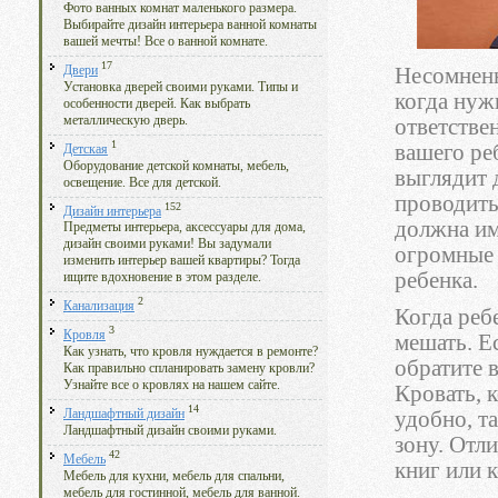
Фото ванных комнат маленького размера.
Выбирайте дизайн интерьера ванной комнаты
вашей мечты! Все о ванной комнате.
17
Двери
Несомненн
Установка дверей своими руками. Типы и
когда нуж
особенности дверей. Как выбрать
металлическую дверь.
ответстве
1
вашего ре
Детская
Оборудование детской комнаты, мебель,
выглядит д
освещение. Все для детской.
проводить
152
Дизайн интерьера
должна им
Предметы интерьера, аксессуары для дома,
дизайн своими руками! Вы задумали
огромные 
изменить интерьер вашей квартиры? Тогда
ребенка.
ищите вдохновение в этом разделе.
2
Канализация
Когда реб
3
Кровля
мешать. Е
Как узнать, что кровля нуждается в ремонте?
обратите 
Как правильно спланировать замену кровли?
Узнайте все о кровлях на нашем сайте.
Кровать, к
14
удобно, т
Ландшафтный дизайн
Ландшафтный дизайн своими руками.
зону. Отл
42
Мебель
книг или 
Мебель для кухни, мебель для спальни,
мебель для гостинной, мебель для ванной.