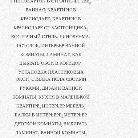
ГИПСОКАРТОН В СТРОИТЕЛЬСТВЕ
2
ВАННАЯ
КВАРТИРЫ В
2
КРАСНОДАРЕ
КВАРТИРЫ В
2
КРАСНОДАРЕ ОТ ЗАСТРОЙЩИКА
2
ВОСТОЧНЫЙ СТИЛЬ
ЛИНОЛЕУМА
2
2
ПОТОЛОК
ИНТЕРЬЕР ВАННОЙ
2
КОМНАТЫ
ЛАМИНАТ
КАК
2
2
ВЫБРАТЬ ОБОИ В КОРИДОР
2
УСТАНОВКА ПЛАСТИКОВЫХ
ОКОН
СТЯЖКА ПОЛА СВОИМИ
2
РУКАМИ
ДИЗАЙН ВАННОЙ
2
КОМНАТЫ
КУХНЯ В МАЛЕНЬКОЙ
2
КВАРТИРЕ
ИНТЕРЬЕР МЕБЕЛЬ
2
2
БАЛКИ В ИНТЕРЬЕРЕ
ИНТЕРЬЕР
2
ДЕТСКОЙ КОМНАТЫ
ВЫБИРАТЬ
2
ЛАМИНАТ
ВАННОЙ КОМНАТЫ
2
2