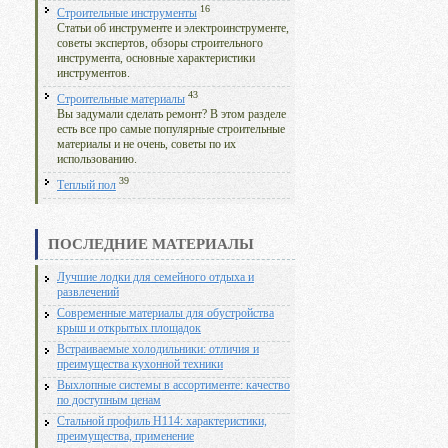
16
Строительные инструменты
Статьи об инструменте и электроинструменте,
советы экспертов, обзоры строительного
инструмента, основные характеристики
инструментов.
43
Строительные материалы
Вы задумали сделать ремонт? В этом разделе
есть все про самые популярные строительные
материалы и не очень, советы по их
использованию.
39
Теплый пол
ПОСЛЕДНИЕ МАТЕРИАЛЫ
Лучшие лодки для семейного отдыха и
развлечений
Современные материалы для обустройства
крыш и открытых площадок
Встраиваемые холодильники: отличия и
преимущества кухонной техники
Выхлопные системы в ассортименте: качество
по доступным ценам
Стальной профиль Н114: характеристики,
преимущества, применение