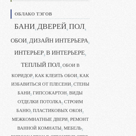
ОБЛАКО ТЭГОВ
БАНИ
ДВЕРЕЙ
ПОЛ
4
4
4
ОБОИ
ДИЗАЙН ИНТЕРЬЕРА
3
3
ИНТЕРЬЕР
В ИНТЕРЬЕРЕ
3
3
ТЕПЛЫЙ ПОЛ
ОБОИ В
3
КОРИДОР
КАК КЛЕИТЬ ОБОИ
КАК
2
2
ИЗБАВИТЬСЯ ОТ ПЛЕСЕНИ
СТЕНЫ
2
БАНИ
ГИПСОКАРТОН
ВИДЫ
2
2
ОТДЕЛКИ ПОТОЛКА
СТРОИМ
2
БАНЮ
ПЛАСТИКОВЫХ ОКОН
2
2
МЕЖКОМНАТНЫЕ ДВЕРИ
РЕМОНТ
2
ВАННОЙ КОМНАТЫ
МЕБЕЛЬ
2
2