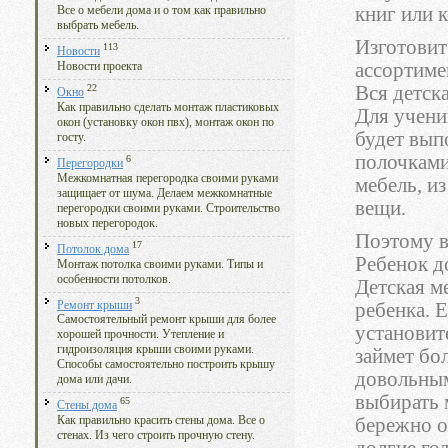
книг или 
Все о мебели дома и о том как правильно
выбрать мебель.
Изготовит
113
Новости
ассортимен
Новости проекта
22
Вся детск
Окно
Как правильно сделать монтаж пластиковых
Для учени
окон (установку окон пвх), монтаж окон по
будет вып
госту.
полочками
6
Перегородки
Межкомнатная перегородка своими руками
мебель, и
защищает от шума. Делаем межкомнатные
вещи.
перегородки своими руками. Строительство
новых перегородок.
Поэтому 
17
Потолок дома
Ребенок д
Монтаж потолка своими руками. Типы и
особенности потолков.
Детская м
3
Ремонт крыши
ребенка. 
Самостоятельный ремонт крыши для более
установит
хорошей прочности. Утепление и
гидроизоляция крыши своими руками.
займет бо
Способы самостоятельно построить крышу
довольным
дома или дачи.
выбирать м
65
Стены дома
бережно о
Как правильно красить стены дома. Все о
стенах. Из чего строить прочную стену.