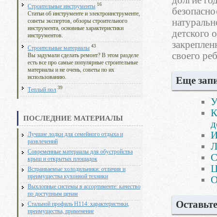
долгие го
16
Строительные инструменты
безопасно
Статьи об инструменте и электроинструменте,
натуральн
советы экспертов, обзоры строительного
инструмента, основные характеристики
детского 
инструментов.
закреплен
43
Строительные материалы
своего реб
Вы задумали сделать ремонт? В этом разделе
есть все про самые популярные строительные
материалы и не очень, советы по их
использованию.
Еще запи
39
Теплый пол
У
К
ПОСЛЕДНИЕ МАТЕРИАЛЫ
д
И
Лучшие лодки для семейного отдыха и
развлечений
Л
Современные материалы для обустройства
С
крыш и открытых площадок
Ц
Встраиваемые холодильники: отличия и
преимущества кухонной техники
О
Выхлопные системы в ассортименте: качество
по доступным ценам
Оставьт
Стальной профиль Н114: характеристики,
преимущества, применение