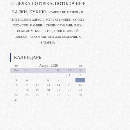
ОТДЕЛКА ПОТОЛКА
ПОТОЛОЧНЫЕ
2
БАЛКИ
КУХНЮ
HOMEME RU МЕБЕЛЬ
IP
1
2
2
ТЕЛЕВИДЕНИЕ АДРЕСА
META-KEYWORDS: КУПИТЬ
1
1
GUCA ПЕЧИ КАМИНЫ
CВОИМИ РУКАМИ
IMEX
1
1
1
HOMEME МЕБЕЛЬ
7 РЕЦЕПТОВ СТИЛЬНОЙ
1
ВАННОЙ
АККУМУЛЯТОРЫ ДЛЯ СОЛНЕЧНЫХ
1
БАТАРЕЙ
1
КАЛЕНДАРЬ
««
Август 2026
»»
Пн
Вт
Ср
Чт
Пт
Сб
Вс
1
2
3
4
5
6
7
8
9
10
11
12
13
14
15
16
17
18
19
20
21
22
23
24
25
26
27
28
29
30
31