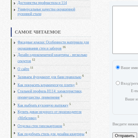
Достоинства профнастила н 114
Универсальные качества окрашенной
рулонной стали
САМОЕ ЧИТАЕМОЕ
Фасадные краски: Особенности материала для
16
окрашивания стен и заборов
Дизайн однокомнатной квартиры - несколько
12
секретов
Ваше имя
11
О сайте
6
Заливаем фундамент для бани правильно
Вход/рег
5
Как покрасить керамическую плитку
E-m
Стальной профиль Н114: характеристики,
5
преимущества, применение
Ваше и
5
Как выбрать кухонную вытяжку
Купить диван недорого от производителя
5
«Мебелико»
Введите нижн
5
Отделка стен гипсокартоном
4
Как подобрать стиль для дизайна квартиры
Отправить