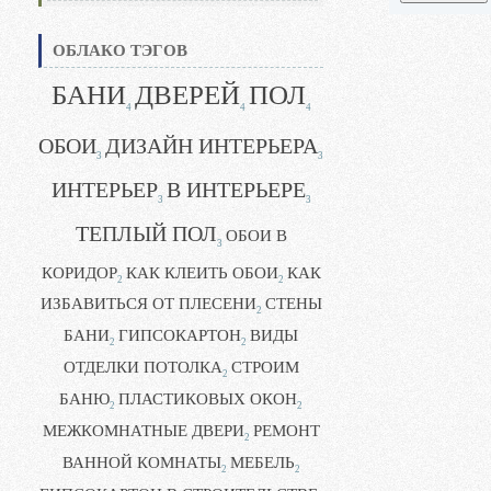
ОБЛАКО ТЭГОВ
БАНИ
ДВЕРЕЙ
ПОЛ
4
4
4
ОБОИ
ДИЗАЙН ИНТЕРЬЕРА
3
3
ИНТЕРЬЕР
В ИНТЕРЬЕРЕ
3
3
ТЕПЛЫЙ ПОЛ
ОБОИ В
3
КОРИДОР
КАК КЛЕИТЬ ОБОИ
КАК
2
2
ИЗБАВИТЬСЯ ОТ ПЛЕСЕНИ
СТЕНЫ
2
БАНИ
ГИПСОКАРТОН
ВИДЫ
2
2
ОТДЕЛКИ ПОТОЛКА
СТРОИМ
2
БАНЮ
ПЛАСТИКОВЫХ ОКОН
2
2
МЕЖКОМНАТНЫЕ ДВЕРИ
РЕМОНТ
2
ВАННОЙ КОМНАТЫ
МЕБЕЛЬ
2
2