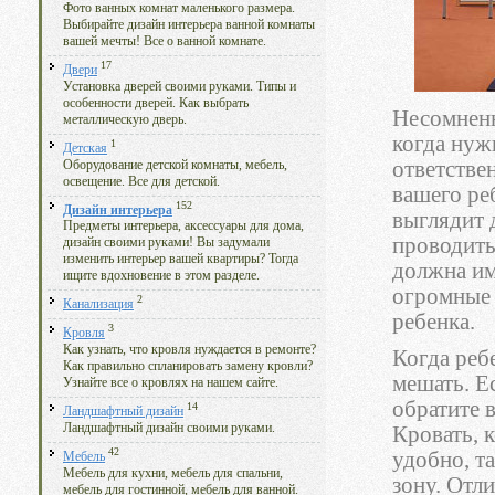
Фото ванных комнат маленького размера.
Выбирайте дизайн интерьера ванной комнаты
вашей мечты! Все о ванной комнате.
17
Двери
Установка дверей своими руками. Типы и
особенности дверей. Как выбрать
Несомненн
металлическую дверь.
когда нуж
1
Детская
ответстве
Оборудование детской комнаты, мебель,
освещение. Все для детской.
вашего ре
152
Дизайн интерьера
выглядит д
Предметы интерьера, аксессуары для дома,
проводить
дизайн своими руками! Вы задумали
изменить интерьер вашей квартиры? Тогда
должна им
ищите вдохновение в этом разделе.
огромные 
2
Канализация
ребенка.
3
Кровля
Как узнать, что кровля нуждается в ремонте?
Когда реб
Как правильно спланировать замену кровли?
мешать. Е
Узнайте все о кровлях на нашем сайте.
обратите 
14
Ландшафтный дизайн
Ландшафтный дизайн своими руками.
Кровать, к
42
удобно, т
Мебель
Мебель для кухни, мебель для спальни,
зону. Отл
мебель для гостинной, мебель для ванной.