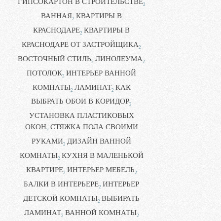
ГИПСОКАРТОН В СТРОИТЕЛЬСТВЕ
2
ВАННАЯ
КВАРТИРЫ В
2
КРАСНОДАРЕ
КВАРТИРЫ В
2
КРАСНОДАРЕ ОТ ЗАСТРОЙЩИКА
2
ВОСТОЧНЫЙ СТИЛЬ
ЛИНОЛЕУМА
2
2
ПОТОЛОК
ИНТЕРЬЕР ВАННОЙ
2
КОМНАТЫ
ЛАМИНАТ
КАК
2
2
ВЫБРАТЬ ОБОИ В КОРИДОР
2
УСТАНОВКА ПЛАСТИКОВЫХ
ОКОН
СТЯЖКА ПОЛА СВОИМИ
2
РУКАМИ
ДИЗАЙН ВАННОЙ
2
КОМНАТЫ
КУХНЯ В МАЛЕНЬКОЙ
2
КВАРТИРЕ
ИНТЕРЬЕР МЕБЕЛЬ
2
2
БАЛКИ В ИНТЕРЬЕРЕ
ИНТЕРЬЕР
2
ДЕТСКОЙ КОМНАТЫ
ВЫБИРАТЬ
2
ЛАМИНАТ
ВАННОЙ КОМНАТЫ
2
2