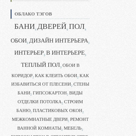
ОБЛАКО ТЭГОВ
БАНИ
ДВЕРЕЙ
ПОЛ
4
4
4
ОБОИ
ДИЗАЙН ИНТЕРЬЕРА
3
3
ИНТЕРЬЕР
В ИНТЕРЬЕРЕ
3
3
ТЕПЛЫЙ ПОЛ
ОБОИ В
3
КОРИДОР
КАК КЛЕИТЬ ОБОИ
КАК
2
2
ИЗБАВИТЬСЯ ОТ ПЛЕСЕНИ
СТЕНЫ
2
БАНИ
ГИПСОКАРТОН
ВИДЫ
2
2
ОТДЕЛКИ ПОТОЛКА
СТРОИМ
2
БАНЮ
ПЛАСТИКОВЫХ ОКОН
2
2
МЕЖКОМНАТНЫЕ ДВЕРИ
РЕМОНТ
2
ВАННОЙ КОМНАТЫ
МЕБЕЛЬ
2
2