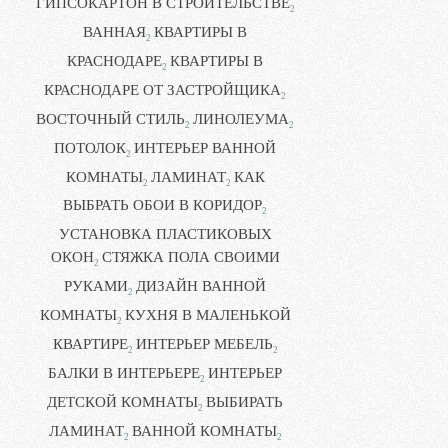
ГИПСОКАРТОН В СТРОИТЕЛЬСТВЕ
2
ВАННАЯ
КВАРТИРЫ В
2
КРАСНОДАРЕ
КВАРТИРЫ В
2
КРАСНОДАРЕ ОТ ЗАСТРОЙЩИКА
2
ВОСТОЧНЫЙ СТИЛЬ
ЛИНОЛЕУМА
2
2
ПОТОЛОК
ИНТЕРЬЕР ВАННОЙ
2
КОМНАТЫ
ЛАМИНАТ
КАК
2
2
ВЫБРАТЬ ОБОИ В КОРИДОР
2
УСТАНОВКА ПЛАСТИКОВЫХ
ОКОН
СТЯЖКА ПОЛА СВОИМИ
2
РУКАМИ
ДИЗАЙН ВАННОЙ
2
КОМНАТЫ
КУХНЯ В МАЛЕНЬКОЙ
2
КВАРТИРЕ
ИНТЕРЬЕР МЕБЕЛЬ
2
2
БАЛКИ В ИНТЕРЬЕРЕ
ИНТЕРЬЕР
2
ДЕТСКОЙ КОМНАТЫ
ВЫБИРАТЬ
2
ЛАМИНАТ
ВАННОЙ КОМНАТЫ
2
2