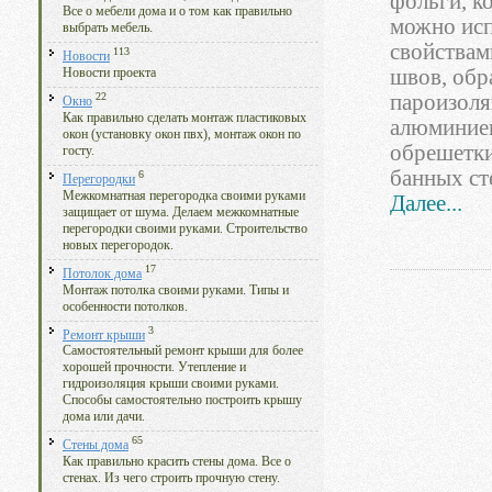
фольги, к
Все о мебели дома и о том как правильно
можно исп
выбрать мебель.
свойствам
113
Новости
швов, обр
Новости проекта
22
пароизоля
Окно
Как правильно сделать монтаж пластиковых
алюминиев
окон (установку окон пвх), монтаж окон по
обрешетки
госту.
банных ст
6
Перегородки
Межкомнатная перегородка своими руками
Далее...
защищает от шума. Делаем межкомнатные
перегородки своими руками. Строительство
новых перегородок.
17
Потолок дома
Монтаж потолка своими руками. Типы и
особенности потолков.
3
Ремонт крыши
Самостоятельный ремонт крыши для более
хорошей прочности. Утепление и
гидроизоляция крыши своими руками.
Способы самостоятельно построить крышу
дома или дачи.
65
Стены дома
Как правильно красить стены дома. Все о
стенах. Из чего строить прочную стену.