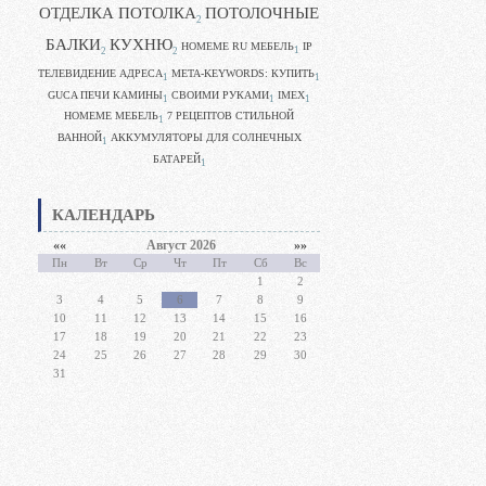
ОТДЕЛКА ПОТОЛКА
ПОТОЛОЧНЫЕ
2
БАЛКИ
КУХНЮ
HOMEME RU МЕБЕЛЬ
IP
1
2
2
ТЕЛЕВИДЕНИЕ АДРЕСА
META-KEYWORDS: КУПИТЬ
1
1
GUCA ПЕЧИ КАМИНЫ
CВОИМИ РУКАМИ
IMEX
1
1
1
HOMEME МЕБЕЛЬ
7 РЕЦЕПТОВ СТИЛЬНОЙ
1
ВАННОЙ
АККУМУЛЯТОРЫ ДЛЯ СОЛНЕЧНЫХ
1
БАТАРЕЙ
1
КАЛЕНДАРЬ
««
Август 2026
»»
Пн
Вт
Ср
Чт
Пт
Сб
Вс
1
2
3
4
5
6
7
8
9
10
11
12
13
14
15
16
17
18
19
20
21
22
23
24
25
26
27
28
29
30
31