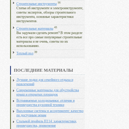
16
Строительные инструменты
Статьи об инструменте и электроинструменте,
советы экспертов, обзоры строительного
инструмента, основные характеристики
инструментов.
43
Строительные материалы
Вы задумали сделать ремонт? В этом разделе
есть все про самые популярные строительные
материалы и не очень, советы по их
использованию.
39
Теплый пол
ПОСЛЕДНИЕ МАТЕРИАЛЫ
Лучшие лодки для семейного отдыха и
развлечений
Современные материалы для обустройства
крыш и открытых площадок
Встраиваемые холодильники: отличия и
преимущества кухонной техники
Выхлопные системы в ассортименте: качество
по доступным ценам
Стальной профиль Н114: характеристики,
преимущества, применение