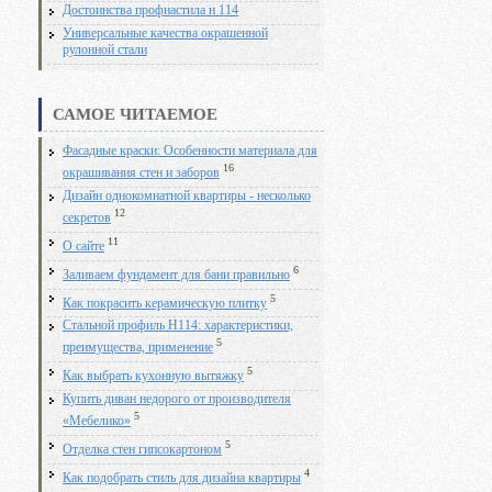
Достоинства профнастила н 114
Универсальные качества окрашенной
рулонной стали
САМОЕ ЧИТАЕМОЕ
Фасадные краски: Особенности материала для
16
окрашивания стен и заборов
Дизайн однокомнатной квартиры - несколько
12
секретов
11
О сайте
6
Заливаем фундамент для бани правильно
5
Как покрасить керамическую плитку
Стальной профиль Н114: характеристики,
5
преимущества, применение
5
Как выбрать кухонную вытяжку
Купить диван недорого от производителя
5
«Мебелико»
5
Отделка стен гипсокартоном
4
Как подобрать стиль для дизайна квартиры