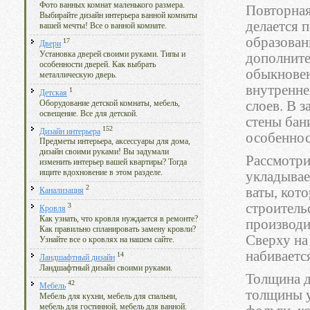
Фото ванных комнат маленького размера.
Повторная
Выбирайте дизайн интерьера ванной комнаты
делается п
вашей мечты! Все о ванной комнате.
образован
17
Двери
Установка дверей своими руками. Типы и
дополните
особенности дверей. Как выбрать
обыкновен
металлическую дверь.
внутренне
1
Детская
слоев. В 
Оборудование детской комнаты, мебель,
освещение. Все для детской.
стены бан
152
Дизайн интерьера
особеннос
Предметы интерьера, аксессуары для дома,
дизайн своими руками! Вы задумали
Рассмотри
изменить интерьер вашей квартиры? Тогда
ищите вдохновение в этом разделе.
укладывае
2
ваты, кот
Канализация
строитель
3
Кровля
Как узнать, что кровля нуждается в ремонте?
производи
Как правильно спланировать замену кровли?
Сверху на
Узнайте все о кровлях на нашем сайте.
набиваетс
14
Ландшафтный дизайн
Ландшафтный дизайн своими руками.
Толщина д
42
Мебель
толщины у
Мебель для кухни, мебель для спальни,
мебель для гостинной, мебель для ванной.