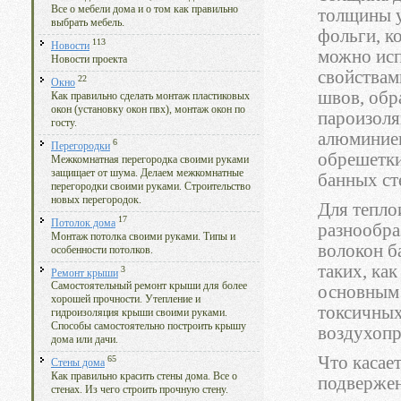
Все о мебели дома и о том как правильно
толщины у
выбрать мебель.
фольги, к
113
Новости
можно исп
Новости проекта
свойствам
22
Окно
швов, обр
Как правильно сделать монтаж пластиковых
окон (установку окон пвх), монтаж окон по
пароизоля
госту.
алюминиев
6
Перегородки
обрешетки
Межкомнатная перегородка своими руками
защищает от шума. Делаем межкомнатные
банных ст
перегородки своими руками. Строительство
новых перегородок.
Для тепло
17
Потолок дома
разнообра
Монтаж потолка своими руками. Типы и
волокон б
особенности потолков.
таких, как
3
Ремонт крыши
Самостоятельный ремонт крыши для более
основным 
хорошей прочности. Утепление и
токсичных
гидроизоляция крыши своими руками.
Способы самостоятельно построить крышу
воздухопр
дома или дачи.
Что касает
65
Стены дома
Как правильно красить стены дома. Все о
подвержен
стенах. Из чего строить прочную стену.