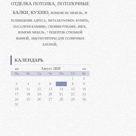
ОТДЕЛКА ПОТОЛКА
ПОТОЛОЧНЫЕ
2
БАЛКИ
КУХНЮ
HOMEME RU МЕБЕЛЬ
IP
1
2
2
ТЕЛЕВИДЕНИЕ АДРЕСА
META-KEYWORDS: КУПИТЬ
1
1
GUCA ПЕЧИ КАМИНЫ
CВОИМИ РУКАМИ
IMEX
1
1
1
HOMEME МЕБЕЛЬ
7 РЕЦЕПТОВ СТИЛЬНОЙ
1
ВАННОЙ
АККУМУЛЯТОРЫ ДЛЯ СОЛНЕЧНЫХ
1
БАТАРЕЙ
1
КАЛЕНДАРЬ
««
Август 2026
»»
Пн
Вт
Ср
Чт
Пт
Сб
Вс
1
2
3
4
5
6
7
8
9
10
11
12
13
14
15
16
17
18
19
20
21
22
23
24
25
26
27
28
29
30
31