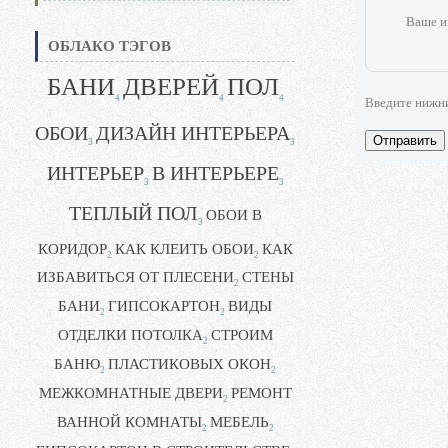
Ваше и
ОБЛАКО ТЭГОВ
БАНИ
ДВЕРЕЙ
ПОЛ
4
4
4
Введите нижн
ОБОИ
ДИЗАЙН ИНТЕРЬЕРА
Отправить
3
3
ИНТЕРЬЕР
В ИНТЕРЬЕРЕ
3
3
ТЕПЛЫЙ ПОЛ
ОБОИ В
3
КОРИДОР
КАК КЛЕИТЬ ОБОИ
КАК
2
2
ИЗБАВИТЬСЯ ОТ ПЛЕСЕНИ
СТЕНЫ
2
БАНИ
ГИПСОКАРТОН
ВИДЫ
2
2
ОТДЕЛКИ ПОТОЛКА
СТРОИМ
2
БАНЮ
ПЛАСТИКОВЫХ ОКОН
2
2
МЕЖКОМНАТНЫЕ ДВЕРИ
РЕМОНТ
2
ВАННОЙ КОМНАТЫ
МЕБЕЛЬ
2
2