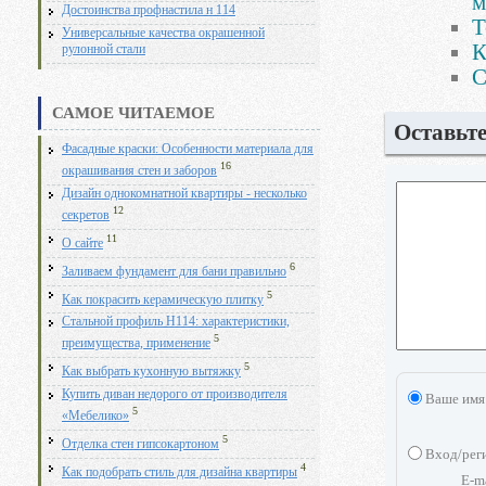
м
Достоинства профнастила н 114
Т
Универсальные качества окрашенной
К
рулонной стали
С
САМОЕ ЧИТАЕМОЕ
Оставьт
Фасадные краски: Особенности материала для
16
окрашивания стен и заборов
Дизайн однокомнатной квартиры - несколько
12
секретов
11
О сайте
6
Заливаем фундамент для бани правильно
5
Как покрасить керамическую плитку
Стальной профиль Н114: характеристики,
5
преимущества, применение
5
Как выбрать кухонную вытяжку
Купить диван недорого от производителя
Ваше имя
5
«Мебелико»
5
Отделка стен гипсокартоном
Вход/рег
4
Как подобрать стиль для дизайна квартиры
E-m