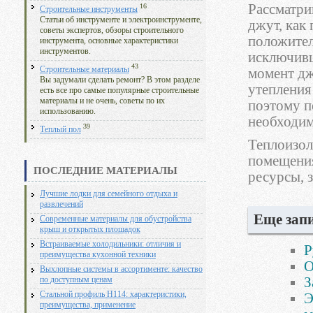
Рассматри
16
Строительные инструменты
Статьи об инструменте и электроинструменте,
джут, как
советы экспертов, обзоры строительного
положител
инструмента, основные характеристики
инструментов.
исключивш
43
Строительные материалы
момент дж
Вы задумали сделать ремонт? В этом разделе
утепления
есть все про самые популярные строительные
материалы и не очень, советы по их
поэтому п
использованию.
необходим
39
Теплый пол
Теплоизол
помещения
ПОСЛЕДНИЕ МАТЕРИАЛЫ
ресурсы, 
Лучшие лодки для семейного отдыха и
развлечений
Еще запи
Современные материалы для обустройства
крыш и открытых площадок
Встраиваемые холодильники: отличия и
Р
преимущества кухонной техники
О
Выхлопные системы в ассортименте: качество
З
по доступным ценам
Стальной профиль Н114: характеристики,
Э
преимущества, применение