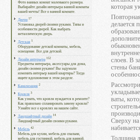
Фото ванных комнат маленького размера.
которая у
Выбирайте дизайн интерьера ванной комнаты
вашей мечты! Все о ванной комнате.
Повторная
17
Двери
делается п
Установка дверей своими руками. Типы и
особенности дверей. Как выбрать
образован
металлическую дверь.
дополните
1
Детская
обыкновен
Оборудование детской комнаты, мебель,
освещение. Все для детской.
внутренне
152
слоев. В 
Дизайн интерьера
Предметы интерьера, аксессуары для дома,
стены бан
дизайн своими руками! Вы задумали
особеннос
изменить интерьер вашей квартиры? Тогда
ищите вдохновение в этом разделе.
Рассмотри
2
Канализация
укладывае
3
Кровля
ваты, кот
Как узнать, что кровля нуждается в ремонте?
Как правильно спланировать замену кровли?
строитель
Узнайте все о кровлях на нашем сайте.
производи
14
Ландшафтный дизайн
Сверху на
Ландшафтный дизайн своими руками.
набиваетс
42
Мебель
Мебель для кухни, мебель для спальни,
Толщина д
мебель для гостинной, мебель для ванной.