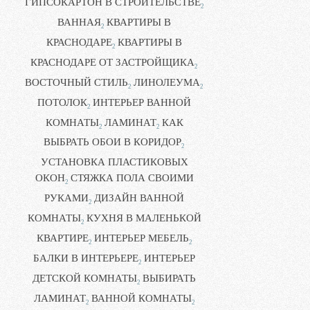
ГИПСОКАРТОН В СТРОИТЕЛЬСТВЕ
2
ВАННАЯ
КВАРТИРЫ В
2
КРАСНОДАРЕ
КВАРТИРЫ В
2
КРАСНОДАРЕ ОТ ЗАСТРОЙЩИКА
2
ВОСТОЧНЫЙ СТИЛЬ
ЛИНОЛЕУМА
2
2
ПОТОЛОК
ИНТЕРЬЕР ВАННОЙ
2
КОМНАТЫ
ЛАМИНАТ
КАК
2
2
ВЫБРАТЬ ОБОИ В КОРИДОР
2
УСТАНОВКА ПЛАСТИКОВЫХ
ОКОН
СТЯЖКА ПОЛА СВОИМИ
2
РУКАМИ
ДИЗАЙН ВАННОЙ
2
КОМНАТЫ
КУХНЯ В МАЛЕНЬКОЙ
2
КВАРТИРЕ
ИНТЕРЬЕР МЕБЕЛЬ
2
2
БАЛКИ В ИНТЕРЬЕРЕ
ИНТЕРЬЕР
2
ДЕТСКОЙ КОМНАТЫ
ВЫБИРАТЬ
2
ЛАМИНАТ
ВАННОЙ КОМНАТЫ
2
2