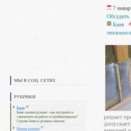
7 январ
Обсудить
Баня
теплоизол
МЫ В СОЦ. СЕТЯХ
РУБРИКИ
20
Баня
Баня своими руками - как построить и
решает пр
сэкономить на работе и стройматериалах?
Строим баню и делимся опытом.
допускает
37
Ванная комната
внешней т