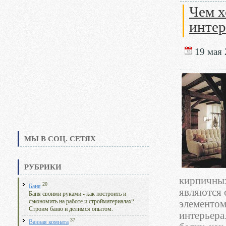
Чем х
интер
19 мая 
МЫ В СОЦ. СЕТЯХ
РУБРИКИ
кирпичных
20
Баня
являются 
Баня своими руками - как построить и
сэкономить на работе и стройматериалах?
элементом
Строим баню и делимся опытом.
интерьера
37
Ванная комната