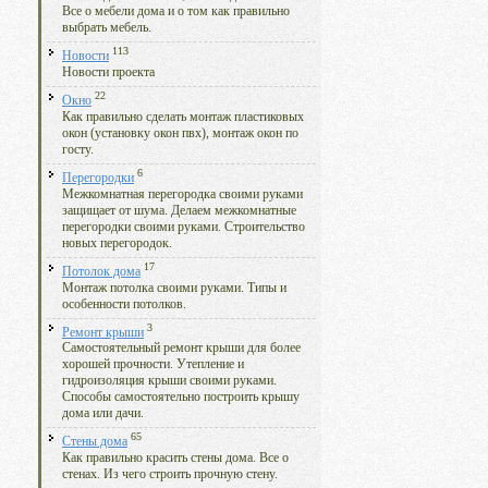
Все о мебели дома и о том как правильно
выбрать мебель.
113
Новости
Новости проекта
22
Окно
Как правильно сделать монтаж пластиковых
окон (установку окон пвх), монтаж окон по
госту.
6
Перегородки
Межкомнатная перегородка своими руками
защищает от шума. Делаем межкомнатные
перегородки своими руками. Строительство
новых перегородок.
17
Потолок дома
Монтаж потолка своими руками. Типы и
особенности потолков.
3
Ремонт крыши
Самостоятельный ремонт крыши для более
хорошей прочности. Утепление и
гидроизоляция крыши своими руками.
Способы самостоятельно построить крышу
дома или дачи.
65
Стены дома
Как правильно красить стены дома. Все о
стенах. Из чего строить прочную стену.