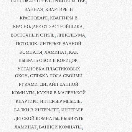
ГИПСОКАРТОН В СТРОИТЕЛЬСТВЕ
2
ВАННАЯ
КВАРТИРЫ В
2
КРАСНОДАРЕ
КВАРТИРЫ В
2
КРАСНОДАРЕ ОТ ЗАСТРОЙЩИКА
2
ВОСТОЧНЫЙ СТИЛЬ
ЛИНОЛЕУМА
2
2
ПОТОЛОК
ИНТЕРЬЕР ВАННОЙ
2
КОМНАТЫ
ЛАМИНАТ
КАК
2
2
ВЫБРАТЬ ОБОИ В КОРИДОР
2
УСТАНОВКА ПЛАСТИКОВЫХ
ОКОН
СТЯЖКА ПОЛА СВОИМИ
2
РУКАМИ
ДИЗАЙН ВАННОЙ
2
КОМНАТЫ
КУХНЯ В МАЛЕНЬКОЙ
2
КВАРТИРЕ
ИНТЕРЬЕР МЕБЕЛЬ
2
2
БАЛКИ В ИНТЕРЬЕРЕ
ИНТЕРЬЕР
2
ДЕТСКОЙ КОМНАТЫ
ВЫБИРАТЬ
2
ЛАМИНАТ
ВАННОЙ КОМНАТЫ
2
2