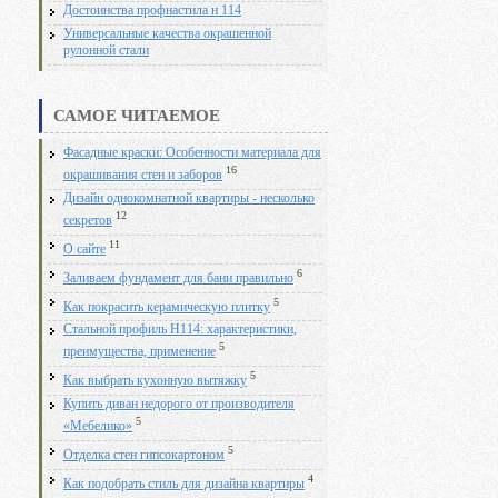
Достоинства профнастила н 114
Универсальные качества окрашенной
рулонной стали
САМОЕ ЧИТАЕМОЕ
Фасадные краски: Особенности материала для
16
окрашивания стен и заборов
Дизайн однокомнатной квартиры - несколько
12
секретов
11
О сайте
6
Заливаем фундамент для бани правильно
5
Как покрасить керамическую плитку
Стальной профиль Н114: характеристики,
5
преимущества, применение
5
Как выбрать кухонную вытяжку
Купить диван недорого от производителя
5
«Мебелико»
5
Отделка стен гипсокартоном
4
Как подобрать стиль для дизайна квартиры