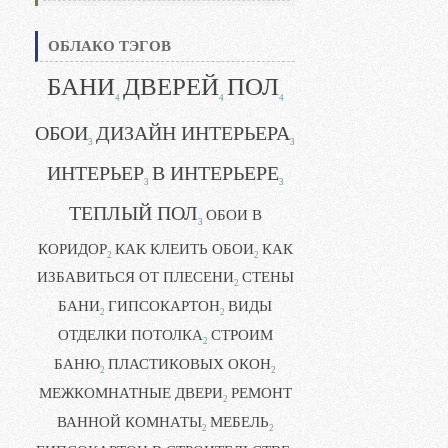
ОБЛАКО ТЭГОВ
БАНИ
ДВЕРЕЙ
ПОЛ
4
4
4
ОБОИ
ДИЗАЙН ИНТЕРЬЕРА
3
3
ИНТЕРЬЕР
В ИНТЕРЬЕРЕ
3
3
ТЕПЛЫЙ ПОЛ
ОБОИ В
3
КОРИДОР
КАК КЛЕИТЬ ОБОИ
КАК
2
2
ИЗБАВИТЬСЯ ОТ ПЛЕСЕНИ
СТЕНЫ
2
БАНИ
ГИПСОКАРТОН
ВИДЫ
2
2
ОТДЕЛКИ ПОТОЛКА
СТРОИМ
2
БАНЮ
ПЛАСТИКОВЫХ ОКОН
2
2
МЕЖКОМНАТНЫЕ ДВЕРИ
РЕМОНТ
2
ВАННОЙ КОМНАТЫ
МЕБЕЛЬ
2
2