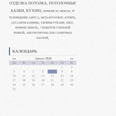
ОТДЕЛКА ПОТОЛКА
ПОТОЛОЧНЫЕ
2
БАЛКИ
КУХНЮ
HOMEME RU МЕБЕЛЬ
IP
1
2
2
ТЕЛЕВИДЕНИЕ АДРЕСА
META-KEYWORDS: КУПИТЬ
1
1
GUCA ПЕЧИ КАМИНЫ
CВОИМИ РУКАМИ
IMEX
1
1
1
HOMEME МЕБЕЛЬ
7 РЕЦЕПТОВ СТИЛЬНОЙ
1
ВАННОЙ
АККУМУЛЯТОРЫ ДЛЯ СОЛНЕЧНЫХ
1
БАТАРЕЙ
1
КАЛЕНДАРЬ
««
Август 2026
»»
Пн
Вт
Ср
Чт
Пт
Сб
Вс
1
2
3
4
5
6
7
8
9
10
11
12
13
14
15
16
17
18
19
20
21
22
23
24
25
26
27
28
29
30
31