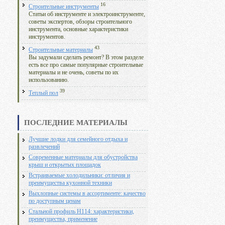
16
Строительные инструменты
Статьи об инструменте и электроинструменте,
советы экспертов, обзоры строительного
инструмента, основные характеристики
инструментов.
43
Строительные материалы
Вы задумали сделать ремонт? В этом разделе
есть все про самые популярные строительные
материалы и не очень, советы по их
использованию.
39
Теплый пол
ПОСЛЕДНИЕ МАТЕРИАЛЫ
Лучшие лодки для семейного отдыха и
развлечений
Современные материалы для обустройства
крыш и открытых площадок
Встраиваемые холодильники: отличия и
преимущества кухонной техники
Выхлопные системы в ассортименте: качество
по доступным ценам
Стальной профиль Н114: характеристики,
преимущества, применение