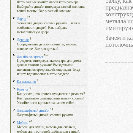
балку, ка
Фото ванных комнат маленького размера.
предназна
Выбирайте дизайн интерьера ванной комнаты
вашей мечты! Все о ванной комнате.
конструкц
17
Двери
металла и
Установка дверей своими руками. Типы и
имитирую
особенности дверей. Как выбрать
металлическую дверь.
Зачем и к
1
Детская
потолочны
Оборудование детской комнаты, мебель,
освещение. Все для детской.
152
Дизайн интерьера
Предметы интерьера, аксессуары для дома,
дизайн своими руками! Вы задумали
изменить интерьер вашей квартиры? Тогда
ищите вдохновение в этом разделе.
2
Канализация
3
Кровля
Как узнать, что кровля нуждается в ремонте?
Как правильно спланировать замену кровли?
Узнайте все о кровлях на нашем сайте.
14
Ландшафтный дизайн
Ландшафтный дизайн своими руками.
42
Мебель
Мебель для кухни, мебель для спальни,
мебель для гостинной, мебель для ванной.