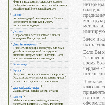
Фото ванных комнат маленького размера.
интерьера
Выбирайте дизайн интерьера ванной комнаты
балку, ка
вашей мечты! Все о ванной комнате.
17
предназна
Двери
Установка дверей своими руками. Типы и
конструкц
особенности дверей. Как выбрать
металла и
металлическую дверь.
имитирую
1
Детская
Оборудование детской комнаты, мебель,
Зачем и к
освещение. Все для детской.
потолочны
152
Дизайн интерьера
Предметы интерьера, аксессуары для дома,
Если Вы х
дизайн своими руками! Вы задумали
изменить интерьер вашей квартиры? Тогда
"скошенны
ищите вдохновение в этом разделе.
время бол
2
Канализация
чердаке -
3
Кровля
интерьер
Как узнать, что кровля нуждается в ремонте?
Как правильно спланировать замену кровли?
В независ
Узнайте все о кровлях на нашем сайте.
классичес
14
Ландшафтный дизайн
Ландшафтный дизайн своими руками.
применять
42
изготовле
Мебель
Мебель для кухни, мебель для спальни,
оформлени
мебель для гостинной, мебель для ванной.