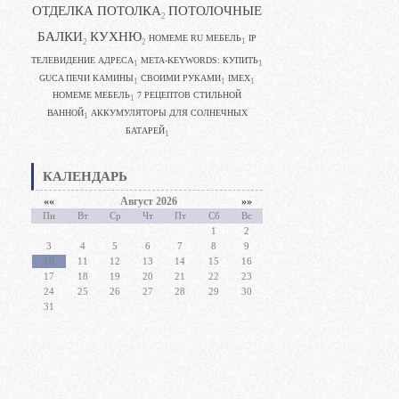
ОТДЕЛКА ПОТОЛКА
ПОТОЛОЧНЫЕ
2
БАЛКИ
КУХНЮ
HOMEME RU МЕБЕЛЬ
IP
1
2
2
ТЕЛЕВИДЕНИЕ АДРЕСА
META-KEYWORDS: КУПИТЬ
1
1
GUCA ПЕЧИ КАМИНЫ
CВОИМИ РУКАМИ
IMEX
1
1
1
HOMEME МЕБЕЛЬ
7 РЕЦЕПТОВ СТИЛЬНОЙ
1
ВАННОЙ
АККУМУЛЯТОРЫ ДЛЯ СОЛНЕЧНЫХ
1
БАТАРЕЙ
1
КАЛЕНДАРЬ
««
Август 2026
»»
Пн
Вт
Ср
Чт
Пт
Сб
Вс
1
2
3
4
5
6
7
8
9
10
11
12
13
14
15
16
17
18
19
20
21
22
23
24
25
26
27
28
29
30
31