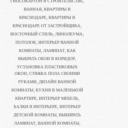
ГИПСОКАРТОН В СТРОИТЕЛЬСТВЕ
2
ВАННАЯ
КВАРТИРЫ В
2
КРАСНОДАРЕ
КВАРТИРЫ В
2
КРАСНОДАРЕ ОТ ЗАСТРОЙЩИКА
2
ВОСТОЧНЫЙ СТИЛЬ
ЛИНОЛЕУМА
2
2
ПОТОЛОК
ИНТЕРЬЕР ВАННОЙ
2
КОМНАТЫ
ЛАМИНАТ
КАК
2
2
ВЫБРАТЬ ОБОИ В КОРИДОР
2
УСТАНОВКА ПЛАСТИКОВЫХ
ОКОН
СТЯЖКА ПОЛА СВОИМИ
2
РУКАМИ
ДИЗАЙН ВАННОЙ
2
КОМНАТЫ
КУХНЯ В МАЛЕНЬКОЙ
2
КВАРТИРЕ
ИНТЕРЬЕР МЕБЕЛЬ
2
2
БАЛКИ В ИНТЕРЬЕРЕ
ИНТЕРЬЕР
2
ДЕТСКОЙ КОМНАТЫ
ВЫБИРАТЬ
2
ЛАМИНАТ
ВАННОЙ КОМНАТЫ
2
2