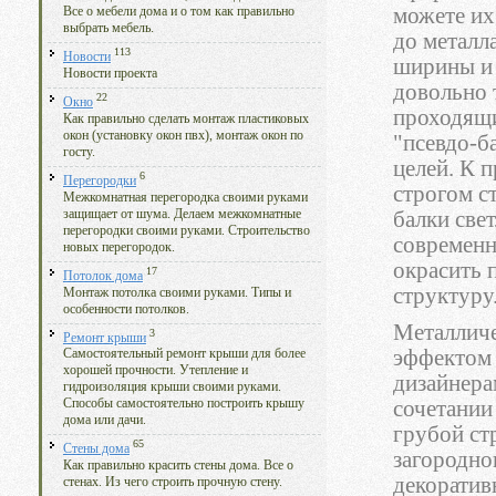
можете их
Все о мебели дома и о том как правильно
выбрать мебель.
до металл
113
Новости
ширины и
Новости проекта
довольно 
22
Окно
проходящи
Как правильно сделать монтаж пластиковых
окон (установку окон пвх), монтаж окон по
"псевдо-б
госту.
целей. К 
6
Перегородки
строгом с
Межкомнатная перегородка своими руками
защищает от шума. Делаем межкомнатные
балки све
перегородки своими руками. Строительство
современн
новых перегородок.
окрасить 
17
Потолок дома
структуру
Монтаж потолка своими руками. Типы и
особенности потолков.
Металличе
3
Ремонт крыши
эффектом 
Самостоятельный ремонт крыши для более
хорошей прочности. Утепление и
дизайнера
гидроизоляция крыши своими руками.
сочетании
Способы самостоятельно построить крышу
дома или дачи.
грубой ст
65
Стены дома
загородно
Как правильно красить стены дома. Все о
декоратив
стенах. Из чего строить прочную стену.