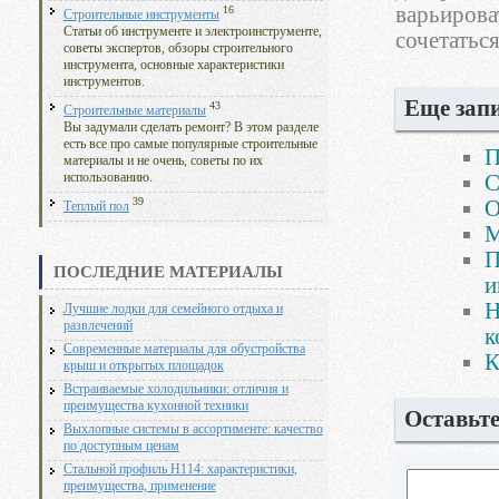
варьирова
16
Строительные инструменты
Статьи об инструменте и электроинструменте,
сочетатьс
советы экспертов, обзоры строительного
инструмента, основные характеристики
инструментов.
Еще запи
43
Строительные материалы
Вы задумали сделать ремонт? В этом разделе
есть все про самые популярные строительные
П
материалы и не очень, советы по их
С
использованию.
39
О
Теплый пол
М
П
ПОСЛЕДНИЕ МАТЕРИАЛЫ
и
Н
Лучшие лодки для семейного отдыха и
развлечений
к
Современные материалы для обустройства
К
крыш и открытых площадок
Встраиваемые холодильники: отличия и
преимущества кухонной техники
Оставьт
Выхлопные системы в ассортименте: качество
по доступным ценам
Стальной профиль Н114: характеристики,
преимущества, применение