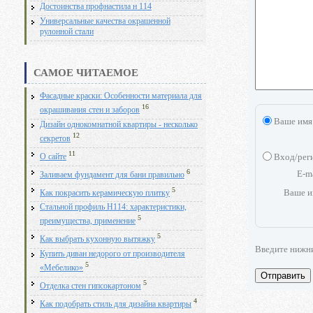
Достоинства профнастила н 114
Универсальные качества окрашенной
рулонной стали
САМОЕ ЧИТАЕМОЕ
Фасадные краски: Особенности материала для
16
окрашивания стен и заборов
Ваше имя
Дизайн однокомнатной квартиры - несколько
12
секретов
11
Вход/рег
О сайте
6
E-m
Заливаем фундамент для бани правильно
5
Ваше и
Как покрасить керамическую плитку
Стальной профиль Н114: характеристики,
5
преимущества, применение
5
Как выбрать кухонную вытяжку
Введите нижн
Купить диван недорого от производителя
5
«Мебелико»
Отправить
5
Отделка стен гипсокартоном
4
Как подобрать стиль для дизайна квартиры