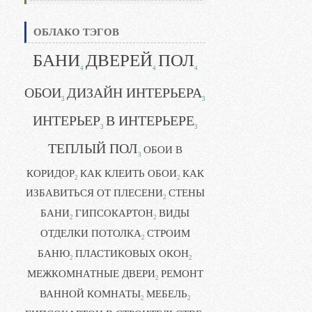
ОБЛАКО ТЭГОВ
БАНИ
ДВЕРЕЙ
ПОЛ
4
4
4
ОБОИ
ДИЗАЙН ИНТЕРЬЕРА
3
3
ИНТЕРЬЕР
В ИНТЕРЬЕРЕ
3
3
ТЕПЛЫЙ ПОЛ
ОБОИ В
3
КОРИДОР
КАК КЛЕИТЬ ОБОИ
КАК
2
2
ИЗБАВИТЬСЯ ОТ ПЛЕСЕНИ
СТЕНЫ
2
БАНИ
ГИПСОКАРТОН
ВИДЫ
2
2
ОТДЕЛКИ ПОТОЛКА
СТРОИМ
2
БАНЮ
ПЛАСТИКОВЫХ ОКОН
2
2
МЕЖКОМНАТНЫЕ ДВЕРИ
РЕМОНТ
2
ВАННОЙ КОМНАТЫ
МЕБЕЛЬ
2
2