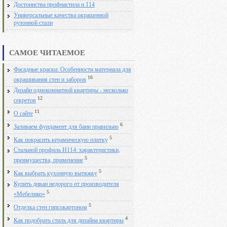
Достоинства профнастила н 114
Универсальные качества окрашенной
рулонной стали
САМОЕ ЧИТАЕМОЕ
Фасадные краски: Особенности материала для
16
окрашивания стен и заборов
Дизайн однокомнатной квартиры - несколько
12
секретов
11
О сайте
6
Заливаем фундамент для бани правильно
5
Как покрасить керамическую плитку
Стальной профиль Н114: характеристики,
5
преимущества, применение
5
Как выбрать кухонную вытяжку
Купить диван недорого от производителя
5
«Мебелико»
5
Отделка стен гипсокартоном
4
Как подобрать стиль для дизайна квартиры