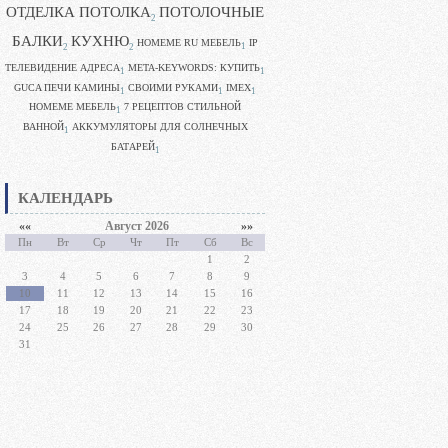
ОТДЕЛКА ПОТОЛКА
ПОТОЛОЧНЫЕ
2
БАЛКИ
КУХНЮ
HOMEME RU МЕБЕЛЬ
IP
1
2
2
ТЕЛЕВИДЕНИЕ АДРЕСА
META-KEYWORDS: КУПИТЬ
1
1
GUCA ПЕЧИ КАМИНЫ
CВОИМИ РУКАМИ
IMEX
1
1
1
HOMEME МЕБЕЛЬ
7 РЕЦЕПТОВ СТИЛЬНОЙ
1
ВАННОЙ
АККУМУЛЯТОРЫ ДЛЯ СОЛНЕЧНЫХ
1
БАТАРЕЙ
1
КАЛЕНДАРЬ
««
Август 2026
»»
Пн
Вт
Ср
Чт
Пт
Сб
Вс
1
2
3
4
5
6
7
8
9
10
11
12
13
14
15
16
17
18
19
20
21
22
23
24
25
26
27
28
29
30
31