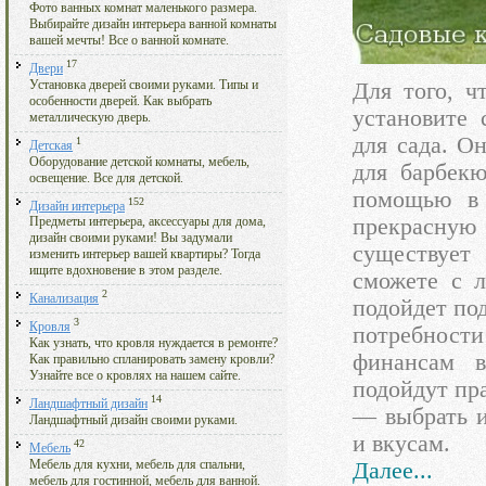
Фото ванных комнат маленького размера.
Выбирайте дизайн интерьера ванной комнаты
вашей мечты! Все о ванной комнате.
17
Двери
Установка дверей своими руками. Типы и
Для того, ч
особенности дверей. Как выбрать
установите 
металлическую дверь.
для сада. О
1
Детская
Оборудование детской комнаты, мебель,
для барбекю
освещение. Все для детской.
помощью в 
152
Дизайн интерьера
прекрасну
Предметы интерьера, аксессуары для дома,
дизайн своими руками! Вы задумали
существует
изменить интерьер вашей квартиры? Тогда
ищите вдохновение в этом разделе.
сможете с л
2
Канализация
подойдет по
3
Кровля
потребност
Как узнать, что кровля нуждается в ремонте?
финансам в
Как правильно спланировать замену кровли?
Узнайте все о кровлях на нашем сайте.
подойдут пр
14
Ландшафтный дизайн
— выбрать и
Ландшафтный дизайн своими руками.
и вкусам.
42
Мебель
Далее...
Мебель для кухни, мебель для спальни,
мебель для гостинной, мебель для ванной.