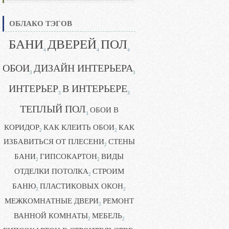
ОБЛАКО ТЭГОВ
БАНИ
ДВЕРЕЙ
ПОЛ
4
4
4
ОБОИ
ДИЗАЙН ИНТЕРЬЕРА
3
3
ИНТЕРЬЕР
В ИНТЕРЬЕРЕ
3
3
ТЕПЛЫЙ ПОЛ
ОБОИ В
3
КОРИДОР
КАК КЛЕИТЬ ОБОИ
КАК
2
2
ИЗБАВИТЬСЯ ОТ ПЛЕСЕНИ
СТЕНЫ
2
БАНИ
ГИПСОКАРТОН
ВИДЫ
2
2
ОТДЕЛКИ ПОТОЛКА
СТРОИМ
2
БАНЮ
ПЛАСТИКОВЫХ ОКОН
2
2
МЕЖКОМНАТНЫЕ ДВЕРИ
РЕМОНТ
2
ВАННОЙ КОМНАТЫ
МЕБЕЛЬ
2
2