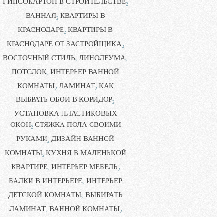
ГИПСОКАРТОН В СТРОИТЕЛЬСТВЕ
2
ВАННАЯ
КВАРТИРЫ В
2
КРАСНОДАРЕ
КВАРТИРЫ В
2
КРАСНОДАРЕ ОТ ЗАСТРОЙЩИКА
2
ВОСТОЧНЫЙ СТИЛЬ
ЛИНОЛЕУМА
2
2
ПОТОЛОК
ИНТЕРЬЕР ВАННОЙ
2
КОМНАТЫ
ЛАМИНАТ
КАК
2
2
ВЫБРАТЬ ОБОИ В КОРИДОР
2
УСТАНОВКА ПЛАСТИКОВЫХ
ОКОН
СТЯЖКА ПОЛА СВОИМИ
2
РУКАМИ
ДИЗАЙН ВАННОЙ
2
КОМНАТЫ
КУХНЯ В МАЛЕНЬКОЙ
2
КВАРТИРЕ
ИНТЕРЬЕР МЕБЕЛЬ
2
2
БАЛКИ В ИНТЕРЬЕРЕ
ИНТЕРЬЕР
2
ДЕТСКОЙ КОМНАТЫ
ВЫБИРАТЬ
2
ЛАМИНАТ
ВАННОЙ КОМНАТЫ
2
2