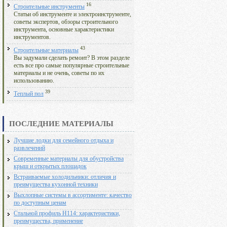
16
Строительные инструменты
Статьи об инструменте и электроинструменте,
советы экспертов, обзоры строительного
инструмента, основные характеристики
инструментов.
43
Строительные материалы
Вы задумали сделать ремонт? В этом разделе
есть все про самые популярные строительные
материалы и не очень, советы по их
использованию.
39
Теплый пол
ПОСЛЕДНИЕ МАТЕРИАЛЫ
Лучшие лодки для семейного отдыха и
развлечений
Современные материалы для обустройства
крыш и открытых площадок
Встраиваемые холодильники: отличия и
преимущества кухонной техники
Выхлопные системы в ассортименте: качество
по доступным ценам
Стальной профиль Н114: характеристики,
преимущества, применение