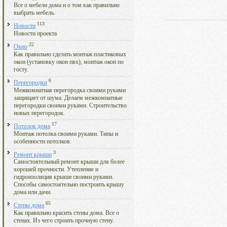
Все о мебели дома и о том как правильно
выбрать мебель.
113
Новости
Новости проекта
22
Окно
Как правильно сделать монтаж пластиковых
окон (установку окон пвх), монтаж окон по
госту.
6
Перегородки
Межкомнатная перегородка своими руками
защищает от шума. Делаем межкомнатные
перегородки своими руками. Строительство
новых перегородок.
17
Потолок дома
Монтаж потолка своими руками. Типы и
особенности потолков.
3
Ремонт крыши
Самостоятельный ремонт крыши для более
хорошей прочности. Утепление и
гидроизоляция крыши своими руками.
Способы самостоятельно построить крышу
дома или дачи.
65
Стены дома
Как правильно красить стены дома. Все о
стенах. Из чего строить прочную стену.