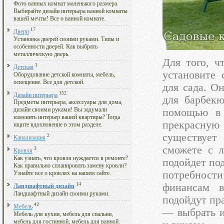
Фото ванных комнат маленького размера.
Выбирайте дизайн интерьера ванной комнаты
вашей мечты! Все о ванной комнате.
17
Двери
Установка дверей своими руками. Типы и
особенности дверей. Как выбрать
металлическую дверь.
Для того, ч
1
Детская
установите 
Оборудование детской комнаты, мебель,
освещение. Все для детской.
для сада. О
152
Дизайн интерьера
для барбекю
Предметы интерьера, аксессуары для дома,
помощью в 
дизайн своими руками! Вы задумали
изменить интерьер вашей квартиры? Тогда
прекрасну
ищите вдохновение в этом разделе.
существует
2
Канализация
сможете с л
3
Кровля
Как узнать, что кровля нуждается в ремонте?
подойдет по
Как правильно спланировать замену кровли?
потребност
Узнайте все о кровлях на нашем сайте.
14
финансам в
Ландшафтный дизайн
Ландшафтный дизайн своими руками.
подойдут пр
42
Мебель
— выбрать и
Мебель для кухни, мебель для спальни,
мебель для гостинной, мебель для ванной.