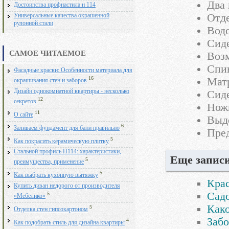
Два 
Достоинства профнастила н 114
Отде
Универсальные качества окрашенной
рулонной стали
Вод
Сиде
САМОЕ ЧИТАЕМОЕ
Возм
Спин
Фасадные краски: Особенности материала для
16
Мат
окрашивания стен и заборов
Дизайн однокомнатной квартиры - несколько
Сиде
12
секретов
Нож
11
О сайте
Выде
6
Заливаем фундамент для бани правильно
Пред
5
Как покрасить керамическую плитку
Стальной профиль Н114: характеристики,
Еще записи
5
преимущества, применение
5
Как выбрать кухонную вытяжку
Крас
Купить диван недорого от производителя
Садо
5
«Мебелико»
Како
5
Отделка стен гипсокартоном
Забо
4
Как подобрать стиль для дизайна квартиры