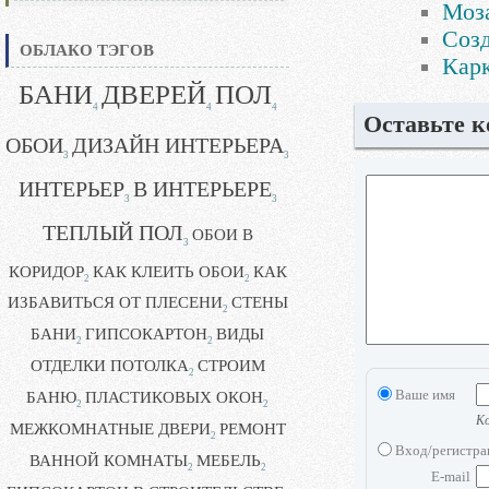
Моз
Созд
ОБЛАКО ТЭГОВ
Карк
БАНИ
ДВЕРЕЙ
ПОЛ
4
4
4
Оставьте 
ОБОИ
ДИЗАЙН ИНТЕРЬЕРА
3
3
ИНТЕРЬЕР
В ИНТЕРЬЕРЕ
3
3
ТЕПЛЫЙ ПОЛ
ОБОИ В
3
КОРИДОР
КАК КЛЕИТЬ ОБОИ
КАК
2
2
ИЗБАВИТЬСЯ ОТ ПЛЕСЕНИ
СТЕНЫ
2
БАНИ
ГИПСОКАРТОН
ВИДЫ
2
2
ОТДЕЛКИ ПОТОЛКА
СТРОИМ
2
Ваше имя
БАНЮ
ПЛАСТИКОВЫХ ОКОН
2
2
Ко
МЕЖКОМНАТНЫЕ ДВЕРИ
РЕМОНТ
2
Вход/регистр
ВАННОЙ КОМНАТЫ
МЕБЕЛЬ
2
2
E-mail