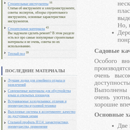
нес
16
Строительные инструменты
Статьи об инструменте и электроинструменте,
пла
советы экспертов, обзоры строительного
выд
инструмента, основные характеристики
инструментов.
Но, 
43
Строительные материалы
Дер
Вы задумали сделать ремонт? В этом разделе
есть все про самые популярные строительные
понр
материалы и не очень, советы по их
использованию.
Садовые ка
39
Теплый пол
Особого вн
производят
ПОСЛЕДНИЕ МАТЕРИАЛЫ
очень высо
Лучшие лодки для семейного отдыха и
доступнос
развлечений
Выполнены 
Современные материалы для обустройства
крыш и открытых площадок
очень уютн
Встраиваемые холодильники: отличия и
хорошие впе
преимущества кухонной техники
Выхлопные системы в ассортименте: качество
Основные х
по доступным ценам
Стальной профиль Н114: характеристики,
Две
преимущества, применение