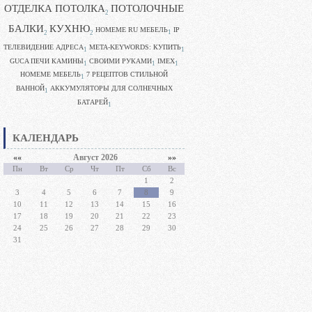
ОТДЕЛКА ПОТОЛКА
ПОТОЛОЧНЫЕ
2
БАЛКИ
КУХНЮ
HOMEME RU МЕБЕЛЬ
IP
1
2
2
ТЕЛЕВИДЕНИЕ АДРЕСА
META-KEYWORDS: КУПИТЬ
1
1
GUCA ПЕЧИ КАМИНЫ
CВОИМИ РУКАМИ
IMEX
1
1
1
HOMEME МЕБЕЛЬ
7 РЕЦЕПТОВ СТИЛЬНОЙ
1
ВАННОЙ
АККУМУЛЯТОРЫ ДЛЯ СОЛНЕЧНЫХ
1
БАТАРЕЙ
1
КАЛЕНДАРЬ
««
Август 2026
»»
Пн
Вт
Ср
Чт
Пт
Сб
Вс
1
2
3
4
5
6
7
8
9
10
11
12
13
14
15
16
17
18
19
20
21
22
23
24
25
26
27
28
29
30
31