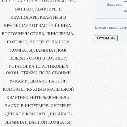
ГИПСОКАРТОН В СТРОИТЕЛЬСТВЕ
2
Ваше имя
ВАННАЯ
КВАРТИРЫ В
2
Им
КРАСНОДАРЕ
КВАРТИРЫ В
2
КРАСНОДАРЕ ОТ ЗАСТРОЙЩИКА
Введите нижние си
2
ВОСТОЧНЫЙ СТИЛЬ
ЛИНОЛЕУМА
2
2
Отправить
ПОТОЛОК
ИНТЕРЬЕР ВАННОЙ
2
КОМНАТЫ
ЛАМИНАТ
КАК
2
2
ВЫБРАТЬ ОБОИ В КОРИДОР
2
УСТАНОВКА ПЛАСТИКОВЫХ
ОКОН
СТЯЖКА ПОЛА СВОИМИ
2
РУКАМИ
ДИЗАЙН ВАННОЙ
2
КОМНАТЫ
КУХНЯ В МАЛЕНЬКОЙ
2
КВАРТИРЕ
ИНТЕРЬЕР МЕБЕЛЬ
2
2
БАЛКИ В ИНТЕРЬЕРЕ
ИНТЕРЬЕР
2
ДЕТСКОЙ КОМНАТЫ
ВЫБИРАТЬ
2
ЛАМИНАТ
ВАННОЙ КОМНАТЫ
2
2