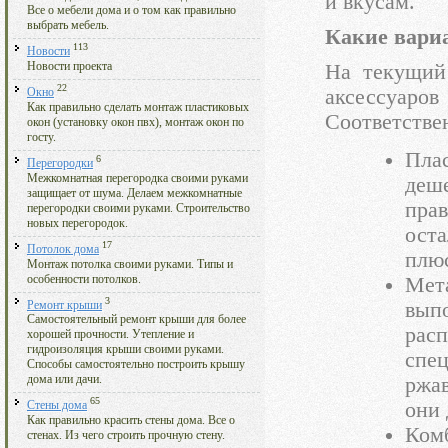
и вкусам.
Все о мебели дома и о том как правильно
выбрать мебель.
Какие вари
113
Новости
Новости проекта
На текущий
22
аксессуаров
Окно
Как правильно сделать монтаж пластиковых
Соответстве
окон (установку окон пвх), монтаж окон по
госту.
Пла
6
Перегородки
Межкомнатная перегородка своими руками
деше
защищает от шума. Делаем межкомнатные
прав
перегородки своими руками. Строительство
новых перегородок.
ост
17
Потолок дома
плю
Монтаж потолка своими руками. Типы и
особенности потолков.
Мет
3
вы
Ремонт крыши
Самостоятельный ремонт крыши для более
рас
хорошей прочности. Утепление и
гидроизоляция крыши своими руками.
спе
Способы самостоятельно построить крышу
ржав
дома или дачи.
65
они 
Стены дома
Как правильно красить стены дома. Все о
Ком
стенах. Из чего строить прочную стену.