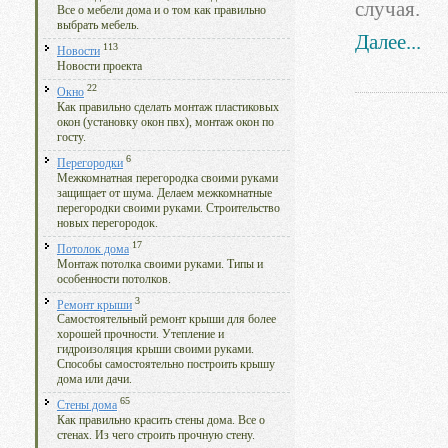
случая.
Все о мебели дома и о том как правильно
выбрать мебель.
Далее...
113
Новости
Новости проекта
22
Окно
Как правильно сделать монтаж пластиковых
окон (установку окон пвх), монтаж окон по
госту.
6
Перегородки
Межкомнатная перегородка своими руками
защищает от шума. Делаем межкомнатные
перегородки своими руками. Строительство
новых перегородок.
17
Потолок дома
Монтаж потолка своими руками. Типы и
особенности потолков.
3
Ремонт крыши
Самостоятельный ремонт крыши для более
хорошей прочности. Утепление и
гидроизоляция крыши своими руками.
Способы самостоятельно построить крышу
дома или дачи.
65
Стены дома
Как правильно красить стены дома. Все о
стенах. Из чего строить прочную стену.