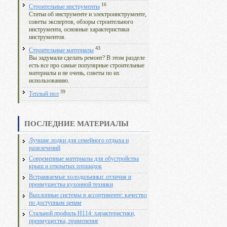
16
Строительные инструменты
Статьи об инструменте и электроинструменте,
советы экспертов, обзоры строительного
инструмента, основные характеристики
инструментов.
43
Строительные материалы
Вы задумали сделать ремонт? В этом разделе
есть все про самые популярные строительные
материалы и не очень, советы по их
использованию.
39
Теплый пол
ПОСЛЕДНИЕ МАТЕРИАЛЫ
Лучшие лодки для семейного отдыха и
развлечений
Современные материалы для обустройства
крыш и открытых площадок
Встраиваемые холодильники: отличия и
преимущества кухонной техники
Выхлопные системы в ассортименте: качество
по доступным ценам
Стальной профиль Н114: характеристики,
преимущества, применение