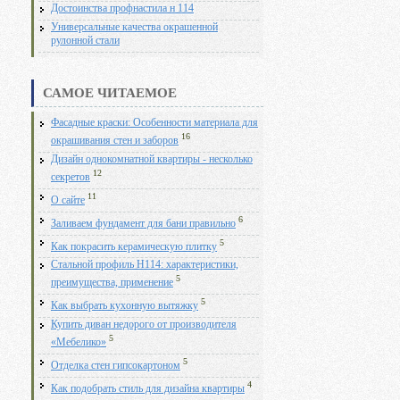
Достоинства профнастила н 114
Универсальные качества окрашенной
рулонной стали
САМОЕ ЧИТАЕМОЕ
Фасадные краски: Особенности материала для
16
окрашивания стен и заборов
Дизайн однокомнатной квартиры - несколько
12
секретов
11
О сайте
6
Заливаем фундамент для бани правильно
5
Как покрасить керамическую плитку
Стальной профиль Н114: характеристики,
5
преимущества, применение
5
Как выбрать кухонную вытяжку
Купить диван недорого от производителя
5
«Мебелико»
5
Отделка стен гипсокартоном
4
Как подобрать стиль для дизайна квартиры