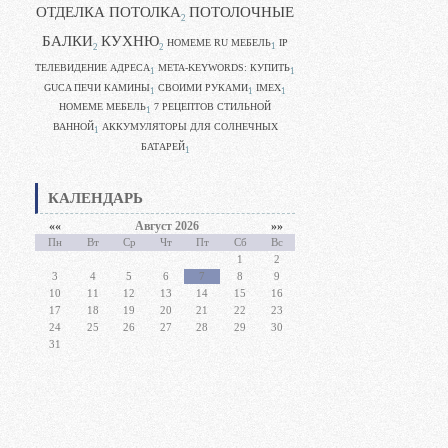
ОТДЕЛКА ПОТОЛКА
ПОТОЛОЧНЫЕ
2
БАЛКИ
КУХНЮ
HOMEME RU МЕБЕЛЬ
IP
1
2
2
ТЕЛЕВИДЕНИЕ АДРЕСА
META-KEYWORDS: КУПИТЬ
1
1
GUCA ПЕЧИ КАМИНЫ
CВОИМИ РУКАМИ
IMEX
1
1
1
HOMEME МЕБЕЛЬ
7 РЕЦЕПТОВ СТИЛЬНОЙ
1
ВАННОЙ
АККУМУЛЯТОРЫ ДЛЯ СОЛНЕЧНЫХ
1
БАТАРЕЙ
1
КАЛЕНДАРЬ
««
Август 2026
»»
Пн
Вт
Ср
Чт
Пт
Сб
Вс
1
2
3
4
5
6
7
8
9
10
11
12
13
14
15
16
17
18
19
20
21
22
23
24
25
26
27
28
29
30
31