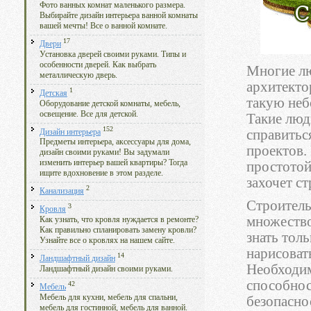
Фото ванных комнат маленького размера.
Выбирайте дизайн интерьера ванной комнаты
вашей мечты! Все о ванной комнате.
17
Двери
Установка дверей своими руками. Типы и
особенности дверей. Как выбрать
Многие лю
металлическую дверь.
архитекто
1
Детская
такую неб
Оборудование детской комнаты, мебель,
освещение. Все для детской.
Такие люд
152
справитьс
Дизайн интерьера
Предметы интерьера, аксессуары для дома,
проектов.
дизайн своими руками! Вы задумали
изменить интерьер вашей квартиры? Тогда
простотой
ищите вдохновение в этом разделе.
захочет с
2
Канализация
Строитель
3
Кровля
множество
Как узнать, что кровля нуждается в ремонте?
Как правильно спланировать замену кровли?
знать тол
Узнайте все о кровлях на нашем сайте.
нарисоват
14
Ландшафтный дизайн
Необходим
Ландшафтный дизайн своими руками.
способнос
42
Мебель
Мебель для кухни, мебель для спальни,
безопасно
мебель для гостинной, мебель для ванной.