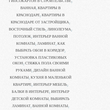
ГИПСОКАРТОН В СТРОИТЕЛЬСТВЕ
2
ВАННАЯ
КВАРТИРЫ В
2
КРАСНОДАРЕ
КВАРТИРЫ В
2
КРАСНОДАРЕ ОТ ЗАСТРОЙЩИКА
2
ВОСТОЧНЫЙ СТИЛЬ
ЛИНОЛЕУМА
2
2
ПОТОЛОК
ИНТЕРЬЕР ВАННОЙ
2
КОМНАТЫ
ЛАМИНАТ
КАК
2
2
ВЫБРАТЬ ОБОИ В КОРИДОР
2
УСТАНОВКА ПЛАСТИКОВЫХ
ОКОН
СТЯЖКА ПОЛА СВОИМИ
2
РУКАМИ
ДИЗАЙН ВАННОЙ
2
КОМНАТЫ
КУХНЯ В МАЛЕНЬКОЙ
2
КВАРТИРЕ
ИНТЕРЬЕР МЕБЕЛЬ
2
2
БАЛКИ В ИНТЕРЬЕРЕ
ИНТЕРЬЕР
2
ДЕТСКОЙ КОМНАТЫ
ВЫБИРАТЬ
2
ЛАМИНАТ
ВАННОЙ КОМНАТЫ
2
2