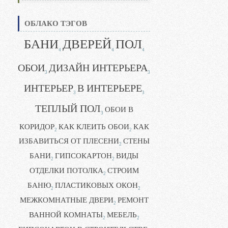
ОБЛАКО ТЭГОВ
БАНИ
ДВЕРЕЙ
ПОЛ
4
4
4
ОБОИ
ДИЗАЙН ИНТЕРЬЕРА
3
3
ИНТЕРЬЕР
В ИНТЕРЬЕРЕ
3
3
ТЕПЛЫЙ ПОЛ
ОБОИ В
3
КОРИДОР
КАК КЛЕИТЬ ОБОИ
КАК
2
2
ИЗБАВИТЬСЯ ОТ ПЛЕСЕНИ
СТЕНЫ
2
БАНИ
ГИПСОКАРТОН
ВИДЫ
2
2
ОТДЕЛКИ ПОТОЛКА
СТРОИМ
2
БАНЮ
ПЛАСТИКОВЫХ ОКОН
2
2
МЕЖКОМНАТНЫЕ ДВЕРИ
РЕМОНТ
2
ВАННОЙ КОМНАТЫ
МЕБЕЛЬ
2
2