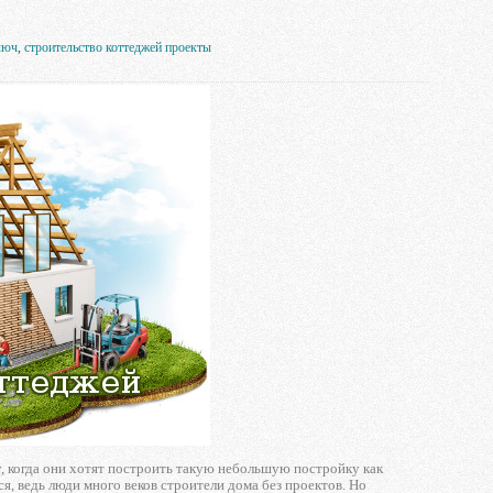
люч
,
строительство коттеджей проекты
, когда они хотят построить такую небольшую постройку как
я, ведь люди много веков строители дома без проектов. Но