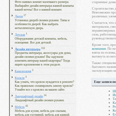
старинные дома 
Фото ванных комнат маленького размера.
Выбирайте дизайн интерьера ванной комнаты
Строительство д
вашей мечты! Все о ванной комнате.
Невозможно прос
17
различных элеме
Двери
Установка дверей своими руками. Типы и
Считается, что 
особенности дверей. Как выбрать
материалов, смо
металлическую дверь.
неравномерных о
1
сила, работающа
Детская
руководствовать
Оборудование детской комнаты, мебель,
освещение. Все для детской.
Кроме того, про
152
компании
. По н
Дизайн интерьера
взяты из головы
Предметы интерьера, аксессуары для дома,
вытянуть из не
дизайн своими руками! Вы задумали
изменить интерьер вашей квартиры? Тогда
Также специалис
ищите вдохновение в этом разделе.
бытового назнач
эксплуатацию н
2
Канализация
3
Кровля
Еще записи по
Как узнать, что кровля нуждается в ремонте?
Как правильно спланировать замену кровли?
Узнайте все о кровлях на нашем сайте.
Ш
Иг
14
Ландшафтный дизайн
Т
Ландшафтный дизайн своими руками.
Ка
42
Ре
Мебель
Ко
Мебель для кухни, мебель для спальни,
Ег
мебель для гостинной, мебель для ванной.