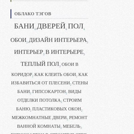
ОБЛАКО ТЭГОВ
БАНИ
ДВЕРЕЙ
ПОЛ
4
4
4
ОБОИ
ДИЗАЙН ИНТЕРЬЕРА
3
3
ИНТЕРЬЕР
В ИНТЕРЬЕРЕ
3
3
ТЕПЛЫЙ ПОЛ
ОБОИ В
3
КОРИДОР
КАК КЛЕИТЬ ОБОИ
КАК
2
2
ИЗБАВИТЬСЯ ОТ ПЛЕСЕНИ
СТЕНЫ
2
БАНИ
ГИПСОКАРТОН
ВИДЫ
2
2
ОТДЕЛКИ ПОТОЛКА
СТРОИМ
2
БАНЮ
ПЛАСТИКОВЫХ ОКОН
2
2
МЕЖКОМНАТНЫЕ ДВЕРИ
РЕМОНТ
2
ВАННОЙ КОМНАТЫ
МЕБЕЛЬ
2
2