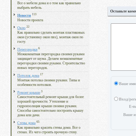
Все о мебели дома и о том как правильно
выбрать мебель.
Оставьте ком
113
Новости
Новости проекта
22
Окно
Как правильно сделать монтаж пластиковых
окон (установку окон пвх), монтаж окон по
госту.
6
Перегородки
Межкомнатная перегородка своими руками
защищает от шума. Делаем межкомнатные
перегородки своими руками. Строительство
новых перегородок.
17
Потолок дома
Монтаж потолка своими руками. Типы и
Ваше имя
особенности потолков.
3
Ремонт крыши
Самостоятельный ремонт крыши для более
Вход/рег
хорошей прочности. Утепление и
E-m
гидроизоляция крыши своими руками.
Способы самостоятельно построить крышу
Ваше и
дома или дачи.
65
Стены дома
Как правильно красить стены дома. Все о
стенах. Из чего строить прочную стену.