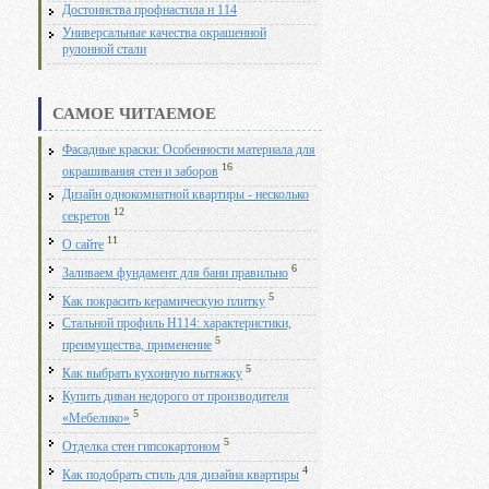
Достоинства профнастила н 114
Универсальные качества окрашенной
рулонной стали
САМОЕ ЧИТАЕМОЕ
Фасадные краски: Особенности материала для
16
окрашивания стен и заборов
Дизайн однокомнатной квартиры - несколько
12
секретов
11
О сайте
6
Заливаем фундамент для бани правильно
5
Как покрасить керамическую плитку
Стальной профиль Н114: характеристики,
5
преимущества, применение
5
Как выбрать кухонную вытяжку
Купить диван недорого от производителя
5
«Мебелико»
5
Отделка стен гипсокартоном
4
Как подобрать стиль для дизайна квартиры