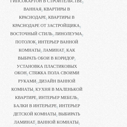
ГИПСОКАРТОН В СТРОИТЕЛЬСТВЕ
2
ВАННАЯ
КВАРТИРЫ В
2
КРАСНОДАРЕ
КВАРТИРЫ В
2
КРАСНОДАРЕ ОТ ЗАСТРОЙЩИКА
2
ВОСТОЧНЫЙ СТИЛЬ
ЛИНОЛЕУМА
2
2
ПОТОЛОК
ИНТЕРЬЕР ВАННОЙ
2
КОМНАТЫ
ЛАМИНАТ
КАК
2
2
ВЫБРАТЬ ОБОИ В КОРИДОР
2
УСТАНОВКА ПЛАСТИКОВЫХ
ОКОН
СТЯЖКА ПОЛА СВОИМИ
2
РУКАМИ
ДИЗАЙН ВАННОЙ
2
КОМНАТЫ
КУХНЯ В МАЛЕНЬКОЙ
2
КВАРТИРЕ
ИНТЕРЬЕР МЕБЕЛЬ
2
2
БАЛКИ В ИНТЕРЬЕРЕ
ИНТЕРЬЕР
2
ДЕТСКОЙ КОМНАТЫ
ВЫБИРАТЬ
2
ЛАМИНАТ
ВАННОЙ КОМНАТЫ
2
2