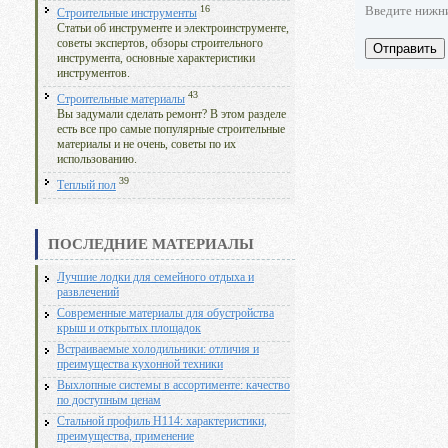
Введите нижн
16
Строительные инструменты
Статьи об инструменте и электроинструменте,
советы экспертов, обзоры строительного
Отправить
инструмента, основные характеристики
инструментов.
43
Строительные материалы
Вы задумали сделать ремонт? В этом разделе
есть все про самые популярные строительные
материалы и не очень, советы по их
использованию.
39
Теплый пол
ПОСЛЕДНИЕ МАТЕРИАЛЫ
Лучшие лодки для семейного отдыха и
развлечений
Современные материалы для обустройства
крыш и открытых площадок
Встраиваемые холодильники: отличия и
преимущества кухонной техники
Выхлопные системы в ассортименте: качество
по доступным ценам
Стальной профиль Н114: характеристики,
преимущества, применение