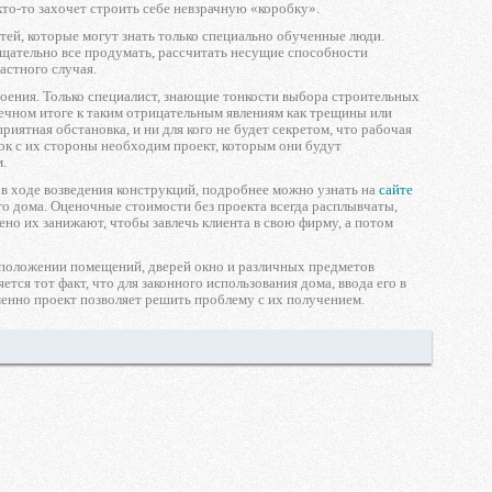
то-то захочет строить себе невзрачную «коробку».
ей, которые могут знать только специально обученные люди.
тщательно все продумать, рассчитать несущие способности
астного случая.
роения. Только специалист, знающие тонкости выбора строительных
ечном итоге к таким отрицательным явлениям как трещины или
иятная обстановка, и ни для кого не будет секретом, что рабочая
ок с их стороны необходим проект, которым они будут
.
 в ходе возведения конструкций, подробнее можно узнать на
сайте
го дома. Оценочные стоимости без проекта всегда расплывчаты,
но их занижают, чтобы завлечь клиента в свою фирму, а потом
асположении помещений, дверей окно и различных предметов
ся тот факт, что для законного использования дома, ввода его в
нно проект позволяет решить проблему с их получением.