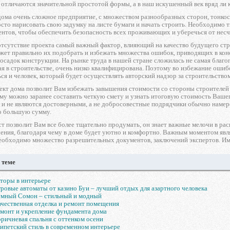
отличаются значительной простотой формы, а в наш искушенный век вряд ли к
ома очень сложное предприятие, с множеством разнообразных сторон, тонкост
то нарисовать свою задумку на листе бумаги и начать строить. Необходимо 
нтов, чтобы обеспечить безопасность всех проживающих и уберечься от несч
отсутствие проекта самый важный фактор, влияющий на качество будущего ст
жет правильно их подобрать и избежать множества ошибок, приводящих в кон
садок конструкции. На рынке труда в нашей стране сложилась не самая благопр
я в строительстве, очень низко квалифицирована. Поэтому во избежание ошиб
ся и человек, который будет осуществлять авторский надзор за строительством
ект дома позволит Вам избежать завышения стоимости со стороны строителей
ему можно заранее составить четкую смету и узнать итоговую стоимость Ваше
, и не являются достоверными, а не добросовестные подрядчики обычно намере
го большую сумму.
т позволит Вам все более тщательно продумать, он знает важные мелочи в р
ения, благодаря чему в доме будет уютно и комфортно. Важным моментом являет
еобходимо множество разрешительных документов, заключений экспертов. Име
 теме
торы в интерьере
ровые автоматы от казино Буи – лучший отдых для азартного человека
емный Сомон – стильный и модный
чественная отделка и ремонт помещения
монт и укрепление фундамента дома
ричневая спальня с оттенком осени
ипетский стиль в современном интерьере