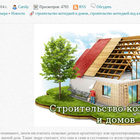
14 г.
Carsliy
Просмотров:
4793
RSS
Обсудить
рьера
»
Новости
строительство коттеджей и домов
,
строительство коттеджей под к
понимают, зачем им платить немалые деньги архитектору или проектировщику
жилой дом. Такие люди считают, что они и сами в состоянии со всем справитьс