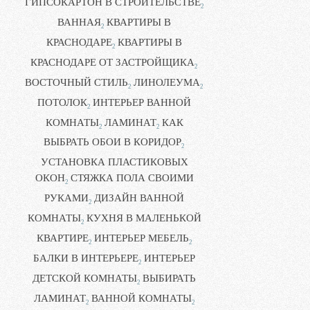
ГИПСОКАРТОН В СТРОИТЕЛЬСТВЕ
2
ВАННАЯ
КВАРТИРЫ В
2
КРАСНОДАРЕ
КВАРТИРЫ В
2
КРАСНОДАРЕ ОТ ЗАСТРОЙЩИКА
2
ВОСТОЧНЫЙ СТИЛЬ
ЛИНОЛЕУМА
2
2
ПОТОЛОК
ИНТЕРЬЕР ВАННОЙ
2
КОМНАТЫ
ЛАМИНАТ
КАК
2
2
ВЫБРАТЬ ОБОИ В КОРИДОР
2
УСТАНОВКА ПЛАСТИКОВЫХ
ОКОН
СТЯЖКА ПОЛА СВОИМИ
2
РУКАМИ
ДИЗАЙН ВАННОЙ
2
КОМНАТЫ
КУХНЯ В МАЛЕНЬКОЙ
2
КВАРТИРЕ
ИНТЕРЬЕР МЕБЕЛЬ
2
2
БАЛКИ В ИНТЕРЬЕРЕ
ИНТЕРЬЕР
2
ДЕТСКОЙ КОМНАТЫ
ВЫБИРАТЬ
2
ЛАМИНАТ
ВАННОЙ КОМНАТЫ
2
2