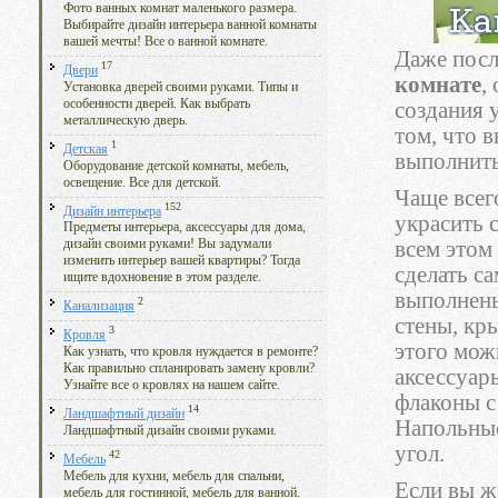
Фото ванных комнат маленького размера.
Выбирайте дизайн интерьера ванной комнаты
вашей мечты! Все о ванной комнате.
Даже посл
17
Двери
комнате
,
Установка дверей своими руками. Типы и
особенности дверей. Как выбрать
создания 
металлическую дверь.
том, что 
1
Детская
выполнить
Оборудование детской комнаты, мебель,
освещение. Все для детской.
Чаще всег
152
Дизайн интерьера
украсить 
Предметы интерьера, аксессуары для дома,
всем этом
дизайн своими руками! Вы задумали
изменить интерьер вашей квартиры? Тогда
сделать с
ищите вдохновение в этом разделе.
выполнены
2
Канализация
стены, кр
3
Кровля
этого мож
Как узнать, что кровля нуждается в ремонте?
Как правильно спланировать замену кровли?
аксессуар
Узнайте все о кровлях на нашем сайте.
флаконы с
14
Ландшафтный дизайн
Напольные
Ландшафтный дизайн своими руками.
угол.
42
Мебель
Мебель для кухни, мебель для спальни,
Если вы ж
мебель для гостинной, мебель для ванной.