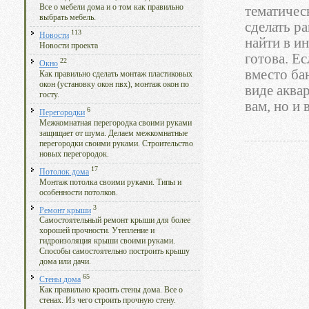
Все о мебели дома и о том как правильно
тематичес
выбрать мебель.
сделать р
113
Новости
найти в ин
Новости проекта
готова. Е
22
Окно
вместо ба
Как правильно сделать монтаж пластиковых
окон (установку окон пвх), монтаж окон по
виде аква
госту.
вам, но и
6
Перегородки
Межкомнатная перегородка своими руками
защищает от шума. Делаем межкомнатные
перегородки своими руками. Строительство
новых перегородок.
17
Потолок дома
Монтаж потолка своими руками. Типы и
особенности потолков.
3
Ремонт крыши
Самостоятельный ремонт крыши для более
хорошей прочности. Утепление и
гидроизоляция крыши своими руками.
Способы самостоятельно построить крышу
дома или дачи.
65
Стены дома
Как правильно красить стены дома. Все о
стенах. Из чего строить прочную стену.