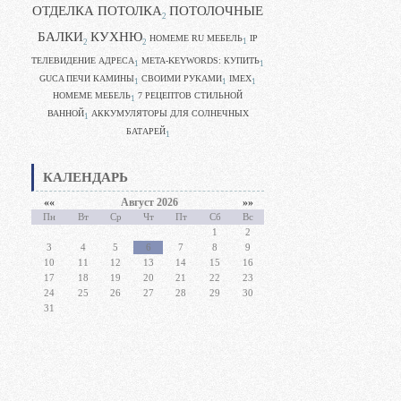
ОТДЕЛКА ПОТОЛКА
ПОТОЛОЧНЫЕ
2
БАЛКИ
КУХНЮ
HOMEME RU МЕБЕЛЬ
IP
1
2
2
ТЕЛЕВИДЕНИЕ АДРЕСА
META-KEYWORDS: КУПИТЬ
1
1
GUCA ПЕЧИ КАМИНЫ
CВОИМИ РУКАМИ
IMEX
1
1
1
HOMEME МЕБЕЛЬ
7 РЕЦЕПТОВ СТИЛЬНОЙ
1
ВАННОЙ
АККУМУЛЯТОРЫ ДЛЯ СОЛНЕЧНЫХ
1
БАТАРЕЙ
1
КАЛЕНДАРЬ
««
Август 2026
»»
Пн
Вт
Ср
Чт
Пт
Сб
Вс
1
2
3
4
5
6
7
8
9
10
11
12
13
14
15
16
17
18
19
20
21
22
23
24
25
26
27
28
29
30
31