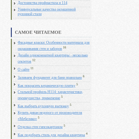
Достоинства профнастила н 114
Универсальные качества окрашенной
рулонной стали
САМОЕ ЧИТАЕМОЕ
Фасадные краски: Особенности материала для
16
окрашивания стен и заборов
Дизайн однокомнатной квартиры - несколько
12
секретов
11
О сайте
6
Заливаем фундамент для бани правильно
5
Как покрасить керамическую плитку
Стальной профиль Н114: характеристики,
5
преимущества, применение
5
Как выбрать кухонную вытяжку
Купить диван недорого от производителя
5
«Мебелико»
5
Отделка стен гипсокартоном
4
Как подобрать стиль для дизайна квартиры