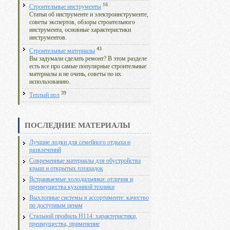
16
Строительные инструменты
Статьи об инструменте и электроинструменте,
советы экспертов, обзоры строительного
инструмента, основные характеристики
инструментов.
43
Строительные материалы
Вы задумали сделать ремонт? В этом разделе
есть все про самые популярные строительные
материалы и не очень, советы по их
использованию.
39
Теплый пол
ПОСЛЕДНИЕ МАТЕРИАЛЫ
Лучшие лодки для семейного отдыха и
развлечений
Современные материалы для обустройства
крыш и открытых площадок
Встраиваемые холодильники: отличия и
преимущества кухонной техники
Выхлопные системы в ассортименте: качество
по доступным ценам
Стальной профиль Н114: характеристики,
преимущества, применение