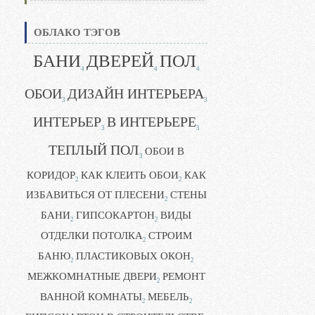
ОБЛАКО ТЭГОВ
БАНИ
ДВЕРЕЙ
ПОЛ
4
4
4
ОБОИ
ДИЗАЙН ИНТЕРЬЕРА
3
3
ИНТЕРЬЕР
В ИНТЕРЬЕРЕ
3
3
ТЕПЛЫЙ ПОЛ
ОБОИ В
3
КОРИДОР
КАК КЛЕИТЬ ОБОИ
КАК
2
2
ИЗБАВИТЬСЯ ОТ ПЛЕСЕНИ
СТЕНЫ
2
БАНИ
ГИПСОКАРТОН
ВИДЫ
2
2
ОТДЕЛКИ ПОТОЛКА
СТРОИМ
2
БАНЮ
ПЛАСТИКОВЫХ ОКОН
2
2
МЕЖКОМНАТНЫЕ ДВЕРИ
РЕМОНТ
2
ВАННОЙ КОМНАТЫ
МЕБЕЛЬ
2
2