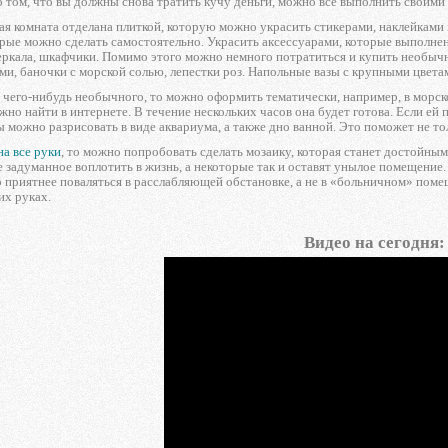
о том, что вы должны снова тратить кучу деньги, можно все выполнить своим
ая комната отделана плиткой, которую можно украсить стикерами, наклейками
рые можно сделать самостоятельно. Украсить аксессуарами, которые выполнен
еркала, шкафчики. Помимо этого можно немного потратиться и купить необыч
ми, баночки с морской солью, лепестки роз. Напольные вазы с крупными цвета
 чего-нибудь необычного, то можно оформить тематически, например, в морско
о найти в интернете. В течение нескольких часов она будет готова. Если ей 
ы можно разрисовать в виде аквариума, а также дно ванной. Это поможет не то
на все руки
, то можно попробовать сделать мозаику, которая станет достойны
 задуманное воплотить в жизнь, а некоторые так и оставят унылое помещение. 
о приятнее поваляться в расслабляющей обстановке, а не в «больничном» помещ
их руках.
Видео на сегодня: