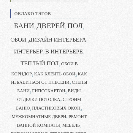
ОБЛАКО ТЭГОВ
БАНИ
ДВЕРЕЙ
ПОЛ
4
4
4
ОБОИ
ДИЗАЙН ИНТЕРЬЕРА
3
3
ИНТЕРЬЕР
В ИНТЕРЬЕРЕ
3
3
ТЕПЛЫЙ ПОЛ
ОБОИ В
3
КОРИДОР
КАК КЛЕИТЬ ОБОИ
КАК
2
2
ИЗБАВИТЬСЯ ОТ ПЛЕСЕНИ
СТЕНЫ
2
БАНИ
ГИПСОКАРТОН
ВИДЫ
2
2
ОТДЕЛКИ ПОТОЛКА
СТРОИМ
2
БАНЮ
ПЛАСТИКОВЫХ ОКОН
2
2
МЕЖКОМНАТНЫЕ ДВЕРИ
РЕМОНТ
2
ВАННОЙ КОМНАТЫ
МЕБЕЛЬ
2
2