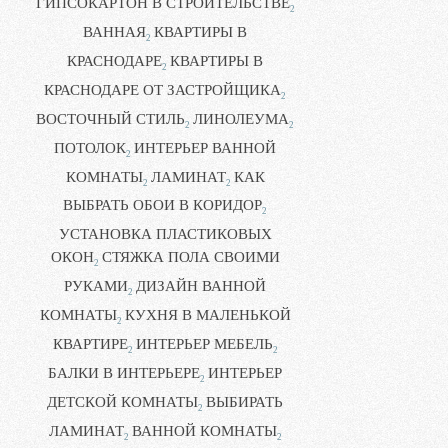
ГИПСОКАРТОН В СТРОИТЕЛЬСТВЕ
2
ВАННАЯ
КВАРТИРЫ В
2
КРАСНОДАРЕ
КВАРТИРЫ В
2
КРАСНОДАРЕ ОТ ЗАСТРОЙЩИКА
2
ВОСТОЧНЫЙ СТИЛЬ
ЛИНОЛЕУМА
2
2
ПОТОЛОК
ИНТЕРЬЕР ВАННОЙ
2
КОМНАТЫ
ЛАМИНАТ
КАК
2
2
ВЫБРАТЬ ОБОИ В КОРИДОР
2
УСТАНОВКА ПЛАСТИКОВЫХ
ОКОН
СТЯЖКА ПОЛА СВОИМИ
2
РУКАМИ
ДИЗАЙН ВАННОЙ
2
КОМНАТЫ
КУХНЯ В МАЛЕНЬКОЙ
2
КВАРТИРЕ
ИНТЕРЬЕР МЕБЕЛЬ
2
2
БАЛКИ В ИНТЕРЬЕРЕ
ИНТЕРЬЕР
2
ДЕТСКОЙ КОМНАТЫ
ВЫБИРАТЬ
2
ЛАМИНАТ
ВАННОЙ КОМНАТЫ
2
2