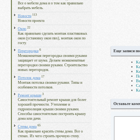
Все о мебели дома и о том как правильно
выбрать мебель.
113
Новости
Новости проекта
22
Окно
Как правильно сделать монтаж пластиковых
окон (установку окон пвх), монтаж окон по
госту.
6
Еще записи по
Перегородки
Межкомнатная перегородка своими руками
защищает от шума. Делаем межкомнатные
Ка
перегородки своими руками. Строительство
Ка
новых перегородок.
Ке
По
17
Потолок дома
В
Монтаж потолка своими руками. Типы и
Са
особенности потолков.
Ка
3
Ремонт крыши
Самостоятельный ремонт крыши для более
Оставьте ком
хорошей прочности. Утепление и
гидроизоляция крыши своими руками.
Способы самостоятельно построить крышу
дома или дачи.
65
Стены дома
Как правильно красить стены дома. Все о
стенах. Из чего строить прочную стену.