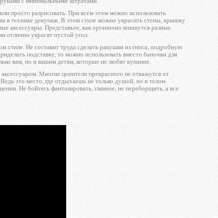
и руками с минимальными затратами.
 или просто разрисовать. При всем этом можно использовать
ы в технике декупаж. В этом стиле можно украсить стены, крышку
ные аксессуары. Представьте, как органично впишутся разные
ми отлично украсят пустой угол.
м стиле. Не составит труда сделать ракушки из гипса, подробную
приделать подставку, то можно использовать вместо баночки для
лько вам, но и вашим детям, которые не любят купание.
м аксессуаром. Многие ценители прекрасного не откажутся от
Ведь это место, где отдыхаешь не только душой, но и телом.
ении. Не бойтесь фантазировать, главное, не переборщить, а все