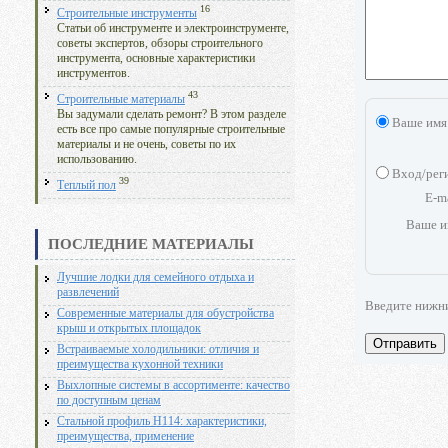
16
Строительные инструменты
Статьи об инструменте и электроинструменте,
советы экспертов, обзоры строительного
инструмента, основные характеристики
инструментов.
43
Строительные материалы
Вы задумали сделать ремонт? В этом разделе
Ваше имя
есть все про самые популярные строительные
материалы и не очень, советы по их
использованию.
Вход/рег
39
Теплый пол
E-m
Ваше и
ПОСЛЕДНИЕ МАТЕРИАЛЫ
Лучшие лодки для семейного отдыха и
развлечений
Введите нижн
Современные материалы для обустройства
крыш и открытых площадок
Отправить
Встраиваемые холодильники: отличия и
преимущества кухонной техники
Выхлопные системы в ассортименте: качество
по доступным ценам
Стальной профиль Н114: характеристики,
преимущества, применение