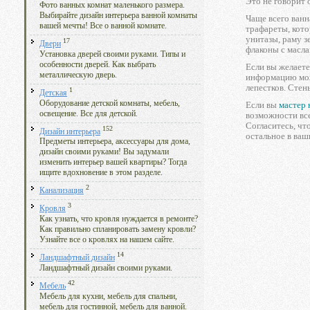
Это не говорит 
Фото ванных комнат маленького размера.
Выбирайте дизайн интерьера ванной комнаты
Чаще всего ванн
вашей мечты! Все о ванной комнате.
трафареты, кото
унитазы, раму з
17
Двери
флаконы с масла
Установка дверей своими руками. Типы и
особенности дверей. Как выбрать
Если вы желаете
металлическую дверь.
информацию можн
лепестков. Стен
1
Детская
Оборудование детской комнаты, мебель,
Если вы
мастер 
освещение. Все для детской.
возможности все
Согласитесь, чт
152
Дизайн интерьера
остальное в ваш
Предметы интерьера, аксессуары для дома,
дизайн своими руками! Вы задумали
изменить интерьер вашей квартиры? Тогда
ищите вдохновение в этом разделе.
2
Канализация
3
Кровля
Как узнать, что кровля нуждается в ремонте?
Как правильно спланировать замену кровли?
Узнайте все о кровлях на нашем сайте.
14
Ландшафтный дизайн
Ландшафтный дизайн своими руками.
42
Мебель
Мебель для кухни, мебель для спальни,
мебель для гостинной, мебель для ванной.