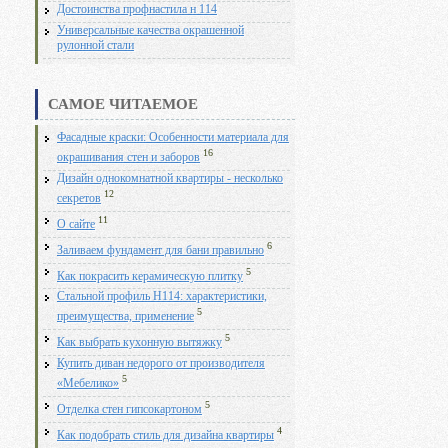
Достоинства профнастила н 114
Универсальные качества окрашенной
рулонной стали
САМОЕ ЧИТАЕМОЕ
Фасадные краски: Особенности материала для
16
окрашивания стен и заборов
Дизайн однокомнатной квартиры - несколько
12
секретов
11
О сайте
6
Заливаем фундамент для бани правильно
5
Как покрасить керамическую плитку
Стальной профиль Н114: характеристики,
5
преимущества, применение
5
Как выбрать кухонную вытяжку
Купить диван недорого от производителя
5
«Мебелико»
5
Отделка стен гипсокартоном
4
Как подобрать стиль для дизайна квартиры