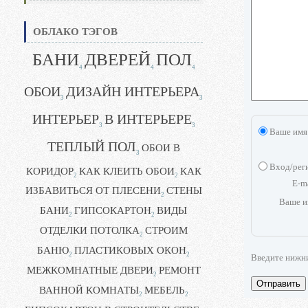
ОБЛАКО ТЭГОВ
БАНИ
ДВЕРЕЙ
ПОЛ
4
4
4
ОБОИ
ДИЗАЙН ИНТЕРЬЕРА
3
3
ИНТЕРЬЕР
В ИНТЕРЬЕРЕ
3
3
Ваше имя
ТЕПЛЫЙ ПОЛ
ОБОИ В
3
Вход/рег
КОРИДОР
КАК КЛЕИТЬ ОБОИ
КАК
2
2
E-m
ИЗБАВИТЬСЯ ОТ ПЛЕСЕНИ
СТЕНЫ
2
Ваше и
БАНИ
ГИПСОКАРТОН
ВИДЫ
2
2
ОТДЕЛКИ ПОТОЛКА
СТРОИМ
2
БАНЮ
ПЛАСТИКОВЫХ ОКОН
2
2
Введите нижн
МЕЖКОМНАТНЫЕ ДВЕРИ
РЕМОНТ
2
Отправить
ВАННОЙ КОМНАТЫ
МЕБЕЛЬ
2
2