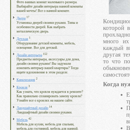
Фото ванных комнат маленького размера.
Выбирайте дизайн интерьера ванной комнаты
вашей мечты! Все о ванной комнате.
17
Двери
Кондицион
Установка дверей своими руками. Типы и
которой в
особенности дверей. Как выбрать
металлическую дверь.
прохладно
1
Детская
много их
Оборудование детской комнаты, мебель,
каждый в
освещение. Все для детской.
другая те
152
Дизайн интерьера
Предметы интерьера, аксессуары для дома,
то что по
дизайн своими руками! Вы задумали
обыкновен
изменить интерьер вашей квартиры? Тогда
ищите вдохновение в этом разделе.
самостоят
2
Канализация
Когда ну
3
Кровля
Как узнать, что кровля нуждается в ремонте?
Е
Как правильно спланировать замену кровли?
т
Узнайте все о кровлях на нашем сайте.
П
14
Ландшафтный дизайн
Ландшафтный дизайн своими руками.
п
42
в
Мебель
Мебель для кухни, мебель для спальни,
В
мебель для гостинной, мебель для ванной.