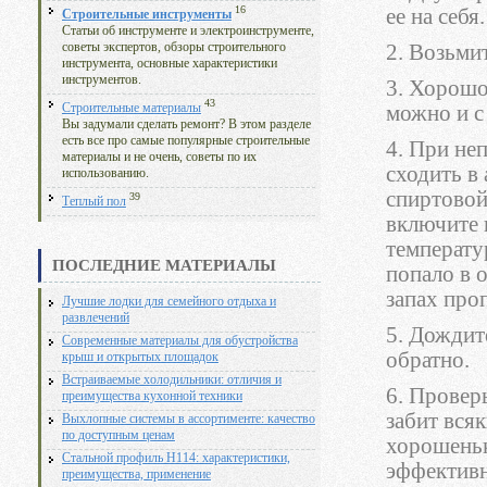
16
ее на себя
Строительные инструменты
Статьи об инструменте и электроинструменте,
2. Возьми
советы экспертов, обзоры строительного
инструмента, основные характеристики
инструментов.
3. Хорошо
43
можно и с
Строительные материалы
Вы задумали сделать ремонт? В этом разделе
есть все про самые популярные строительные
4. При не
материалы и не очень, советы по их
сходить в
использованию.
спиртовой
39
Теплый пол
включите 
температу
ПОСЛЕДНИЕ МАТЕРИАЛЫ
попало в 
запах проп
Лучшие лодки для семейного отдыха и
развлечений
5. Дождит
Современные материалы для обустройства
обратно.
крыш и открытых площадок
Встраиваемые холодильники: отличия и
6. Провер
преимущества кухонной техники
забит вся
Выхлопные системы в ассортименте: качество
по доступным ценам
хорошеньк
Стальной профиль Н114: характеристики,
эффективн
преимущества, применение