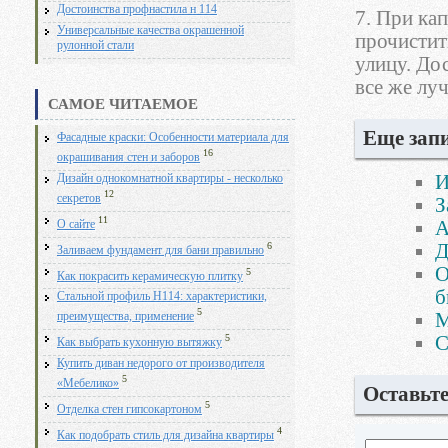
Достоинства профнастила н 114
7. При ка
Универсальные качества окрашенной
прочистит
рулонной стали
улицу. До
все же лу
САМОЕ ЧИТАЕМОЕ
Еще запи
Фасадные краски: Особенности материала для
16
окрашивания стен и заборов
И
Дизайн однокомнатной квартиры - несколько
12
секретов
З
11
А
О сайте
6
Д
Заливаем фундамент для бани правильно
О
5
Как покрасить керамическую плитку
б
Стальной профиль Н114: характеристики,
5
М
преимущества, применение
С
5
Как выбрать кухонную вытяжку
Купить диван недорого от производителя
5
«Мебелико»
Оставьт
5
Отделка стен гипсокартоном
4
Как подобрать стиль для дизайна квартиры