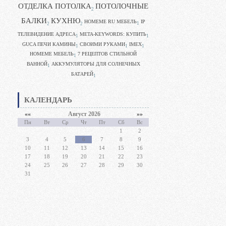
ОТДЕЛКА ПОТОЛКА
ПОТОЛОЧНЫЕ
2
БАЛКИ
КУХНЮ
HOMEME RU МЕБЕЛЬ
IP
1
2
2
ТЕЛЕВИДЕНИЕ АДРЕСА
META-KEYWORDS: КУПИТЬ
1
1
GUCA ПЕЧИ КАМИНЫ
CВОИМИ РУКАМИ
IMEX
1
1
1
HOMEME МЕБЕЛЬ
7 РЕЦЕПТОВ СТИЛЬНОЙ
1
ВАННОЙ
АККУМУЛЯТОРЫ ДЛЯ СОЛНЕЧНЫХ
1
БАТАРЕЙ
1
КАЛЕНДАРЬ
««
Август 2026
»»
Пн
Вт
Ср
Чт
Пт
Сб
Вс
1
2
3
4
5
6
7
8
9
10
11
12
13
14
15
16
17
18
19
20
21
22
23
24
25
26
27
28
29
30
31