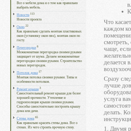
Все о мебели дома и о том как правильно
в
выбрать мебель.
К
113
Новости
Новости проекта
Что касае
22
Окно
каждом ко
Как правильно сделать монтаж пластиковых
помещении
окон (установку окон пвх), монтаж окон по
госту.
смотреть, 
6
чаще, есл
Перегородки
Межкомнатная перегородка своими руками
желательн
защищает от шума. Делаем межкомнатные
перегородки своими руками. Строительство
делается 
новых перегородок.
воздухоочи
17
Потолок дома
Монтаж потолка своими руками. Типы и
Сразу след
особенности потолков.
лучше дов
3
Ремонт крыши
оборудова
Самостоятельный ремонт крыши для более
услуга вам
хорошей прочности. Утепление и
гидроизоляция крыши своими руками.
самостоят
Способы самостоятельно построить крышу
делать. К
дома или дачи.
65
инструкци
Стены дома
Как правильно красить стены дома. Все о
1. Двумя 
стенах. Из чего строить прочную стену.