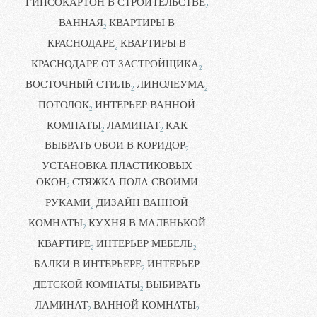
ГИПСОКАРТОН В СТРОИТЕЛЬСТВЕ
2
ВАННАЯ
КВАРТИРЫ В
2
КРАСНОДАРЕ
КВАРТИРЫ В
2
КРАСНОДАРЕ ОТ ЗАСТРОЙЩИКА
2
ВОСТОЧНЫЙ СТИЛЬ
ЛИНОЛЕУМА
2
2
ПОТОЛОК
ИНТЕРЬЕР ВАННОЙ
2
КОМНАТЫ
ЛАМИНАТ
КАК
2
2
ВЫБРАТЬ ОБОИ В КОРИДОР
2
УСТАНОВКА ПЛАСТИКОВЫХ
ОКОН
СТЯЖКА ПОЛА СВОИМИ
2
РУКАМИ
ДИЗАЙН ВАННОЙ
2
КОМНАТЫ
КУХНЯ В МАЛЕНЬКОЙ
2
КВАРТИРЕ
ИНТЕРЬЕР МЕБЕЛЬ
2
2
БАЛКИ В ИНТЕРЬЕРЕ
ИНТЕРЬЕР
2
ДЕТСКОЙ КОМНАТЫ
ВЫБИРАТЬ
2
ЛАМИНАТ
ВАННОЙ КОМНАТЫ
2
2