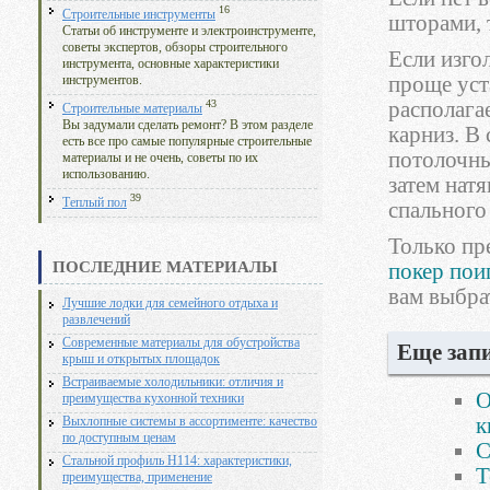
16
Строительные инструменты
шторами, 
Статьи об инструменте и электроинструменте,
советы экспертов, обзоры строительного
Если изго
инструмента, основные характеристики
проще уст
инструментов.
располага
43
Строительные материалы
Вы задумали сделать ремонт? В этом разделе
карниз. В
есть все про самые популярные строительные
потолочны
материалы и не очень, советы по их
использованию.
затем нат
39
Теплый пол
спального
Только пр
ПОСЛЕДНИЕ МАТЕРИАЛЫ
покер пои
вам выбра
Лучшие лодки для семейного отдыха и
развлечений
Современные материалы для обустройства
Еще запи
крыш и открытых площадок
Встраиваемые холодильники: отличия и
О
преимущества кухонной техники
к
Выхлопные системы в ассортименте: качество
по доступным ценам
С
Стальной профиль Н114: характеристики,
Т
преимущества, применение