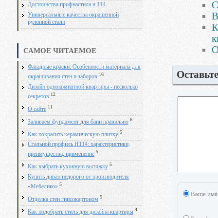
С
Достоинства профнастила н 114
В
Универсальные качества окрашенной
рулонной стали
К
к
О
САМОЕ ЧИТАЕМОЕ
Фасадные краски: Особенности материала для
Оставьт
16
окрашивания стен и заборов
Дизайн однокомнатной квартиры - несколько
12
секретов
11
О сайте
6
Заливаем фундамент для бани правильно
5
Как покрасить керамическую плитку
Стальной профиль Н114: характеристики,
5
преимущества, применение
5
Как выбрать кухонную вытяжку
Купить диван недорого от производителя
5
«Мебелико»
Ваше имя
5
Отделка стен гипсокартоном
4
Как подобрать стиль для дизайна квартиры