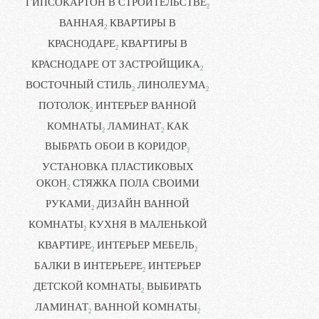
ГИПСОКАРТОН В СТРОИТЕЛЬСТВЕ
2
ВАННАЯ
КВАРТИРЫ В
2
КРАСНОДАРЕ
КВАРТИРЫ В
2
КРАСНОДАРЕ ОТ ЗАСТРОЙЩИКА
2
ВОСТОЧНЫЙ СТИЛЬ
ЛИНОЛЕУМА
2
2
ПОТОЛОК
ИНТЕРЬЕР ВАННОЙ
2
КОМНАТЫ
ЛАМИНАТ
КАК
2
2
ВЫБРАТЬ ОБОИ В КОРИДОР
2
УСТАНОВКА ПЛАСТИКОВЫХ
ОКОН
СТЯЖКА ПОЛА СВОИМИ
2
РУКАМИ
ДИЗАЙН ВАННОЙ
2
КОМНАТЫ
КУХНЯ В МАЛЕНЬКОЙ
2
КВАРТИРЕ
ИНТЕРЬЕР МЕБЕЛЬ
2
2
БАЛКИ В ИНТЕРЬЕРЕ
ИНТЕРЬЕР
2
ДЕТСКОЙ КОМНАТЫ
ВЫБИРАТЬ
2
ЛАМИНАТ
ВАННОЙ КОМНАТЫ
2
2