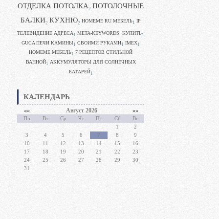
ОТДЕЛКА ПОТОЛКА
ПОТОЛОЧНЫЕ
2
БАЛКИ
КУХНЮ
HOMEME RU МЕБЕЛЬ
IP
1
2
2
ТЕЛЕВИДЕНИЕ АДРЕСА
META-KEYWORDS: КУПИТЬ
1
1
GUCA ПЕЧИ КАМИНЫ
CВОИМИ РУКАМИ
IMEX
1
1
1
HOMEME МЕБЕЛЬ
7 РЕЦЕПТОВ СТИЛЬНОЙ
1
ВАННОЙ
АККУМУЛЯТОРЫ ДЛЯ СОЛНЕЧНЫХ
1
БАТАРЕЙ
1
КАЛЕНДАРЬ
««
Август 2026
»»
Пн
Вт
Ср
Чт
Пт
Сб
Вс
1
2
3
4
5
6
7
8
9
10
11
12
13
14
15
16
17
18
19
20
21
22
23
24
25
26
27
28
29
30
31