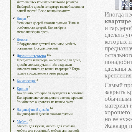
Фото ванных комнат маленького размера.
Выбирайте дизайн интерьера ванной комнаты
вашей мечты! Все о ванной комнате.
Иногда не
17
Двери
квартире
Установка дверей своими руками. Типы и
и гардеро
особенности дверей. Как выбрать
металлическую дверь.
сделать у
1
Детская
которых н
Оборудование детской комнаты, мебель,
предназна
освещение. Все для детской.
остальног
152
Дизайн интерьера
Предметы интерьера, аксессуары для дома,
понадобит
дизайн своими руками! Вы задумали
сделаны з
изменить интерьер вашей квартиры? Тогда
ищите вдохновение в этом разделе.
крепления
2
Канализация
Самый про
3
Кровля
закрыть к
Как узнать, что кровля нуждается в ремонте?
обычными 
Как правильно спланировать замену кровли?
Узнайте все о кровлях на нашем сайте.
материал 
14
Ландшафтный дизайн
хорошего 
Ландшафтный дизайн своими руками.
но ее нуж
42
Мебель
Жаккард п
Мебель для кухни, мебель для спальни,
мебель для гостинной, мебель для ванной.