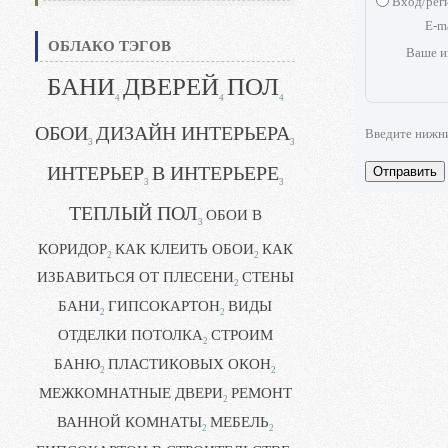
Вход/рег
E-m
ОБЛАКО ТЭГОВ
Ваше и
БАНИ
ДВЕРЕЙ
ПОЛ
4
4
4
ОБОИ
ДИЗАЙН ИНТЕРЬЕРА
Введите нижн
3
3
ИНТЕРЬЕР
В ИНТЕРЬЕРЕ
Отправить
3
3
ТЕПЛЫЙ ПОЛ
ОБОИ В
3
КОРИДОР
КАК КЛЕИТЬ ОБОИ
КАК
2
2
ИЗБАВИТЬСЯ ОТ ПЛЕСЕНИ
СТЕНЫ
2
БАНИ
ГИПСОКАРТОН
ВИДЫ
2
2
ОТДЕЛКИ ПОТОЛКА
СТРОИМ
2
БАНЮ
ПЛАСТИКОВЫХ ОКОН
2
2
МЕЖКОМНАТНЫЕ ДВЕРИ
РЕМОНТ
2
ВАННОЙ КОМНАТЫ
МЕБЕЛЬ
2
2