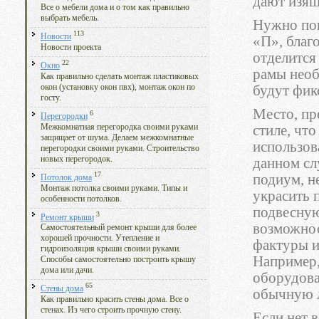
дают изя
Все о мебели дома и о том как правильно
выбрать мебель.
Нужно пов
113
Новости
«П», благо
Новости проекта
отделится
22
Окно
рамы необ
Как правильно сделать монтаж пластиковых
окон (установку окон пвх), монтаж окон по
будут фик
госту.
Место, пр
6
Перегородки
Межкомнатная перегородка своими руками
стиле, чт
защищает от шума. Делаем межкомнатные
использова
перегородки своими руками. Строительство
новых перегородок.
данном сл
17
подиум, н
Потолок дома
Монтаж потолка своими руками. Типы и
украсить 
особенности потолков.
подвесную
3
Ремонт крыши
возможнос
Самостоятельный ремонт крыши для более
хорошей прочности. Утепление и
фактуры и
гидроизоляция крыши своими руками.
Например,
Способы самостоятельно построить крышу
дома или дачи.
оборудова
65
Стены дома
обычную л
Как правильно красить стены дома. Все о
стенах. Из чего строить прочную стену.
Если нет 