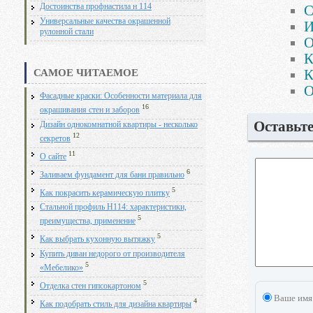
Достоинства профнастила н 114
С
Универсальные качества окрашенной
И
рулонной стали
О
К
К
САМОЕ ЧИТАЕМОЕ
О
Фасадные краски: Особенности материала для
16
окрашивания стен и заборов
Оставьт
Дизайн однокомнатной квартиры - несколько
12
секретов
11
О сайте
6
Заливаем фундамент для бани правильно
5
Как покрасить керамическую плитку
Стальной профиль Н114: характеристики,
5
преимущества, применение
5
Как выбрать кухонную вытяжку
Купить диван недорого от производителя
5
«Мебелико»
5
Отделка стен гипсокартоном
Ваше имя
4
Как подобрать стиль для дизайна квартиры