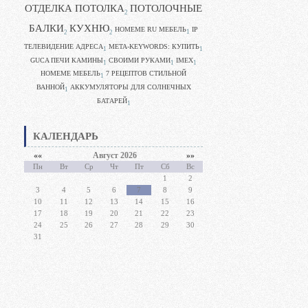
ОТДЕЛКА ПОТОЛКА
ПОТОЛОЧНЫЕ
2
БАЛКИ
КУХНЮ
HOMEME RU МЕБЕЛЬ
IP
1
2
2
ТЕЛЕВИДЕНИЕ АДРЕСА
META-KEYWORDS: КУПИТЬ
1
1
GUCA ПЕЧИ КАМИНЫ
CВОИМИ РУКАМИ
IMEX
1
1
1
HOMEME МЕБЕЛЬ
7 РЕЦЕПТОВ СТИЛЬНОЙ
1
ВАННОЙ
АККУМУЛЯТОРЫ ДЛЯ СОЛНЕЧНЫХ
1
БАТАРЕЙ
1
КАЛЕНДАРЬ
««
Август 2026
»»
Пн
Вт
Ср
Чт
Пт
Сб
Вс
1
2
3
4
5
6
7
8
9
10
11
12
13
14
15
16
17
18
19
20
21
22
23
24
25
26
27
28
29
30
31