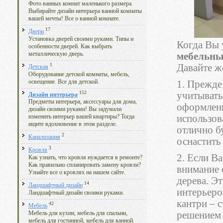
Фото ванных комнат маленького размера.
Выбирайте дизайн интерьера ванной комнаты
вашей мечты! Все о ванной комнате.
17
Двери
Установка дверей своими руками. Типы и
Когда Вы 
особенности дверей. Как выбрать
металлическую дверь.
мебельны
1
Давайте ж
Детская
Оборудование детской комнаты, мебель,
освещение. Все для детской.
1. Прежде
152
учитывать
Дизайн интерьера
Предметы интерьера, аксессуары для дома,
оформлени
дизайн своими руками! Вы задумали
использов
изменить интерьер вашей квартиры? Тогда
ищите вдохновение в этом разделе.
отлично б
2
Канализация
оснастить
3
Кровля
2. Если В
Как узнать, что кровля нуждается в ремонте?
Как правильно спланировать замену кровли?
внимание 
Узнайте все о кровлях на нашем сайте.
дерева. Э
14
Ландшафтный дизайн
интерьеро
Ландшафтный дизайн своими руками.
кантри – 
42
Мебель
решением 
Мебель для кухни, мебель для спальни,
мебель для гостинной, мебель для ванной.