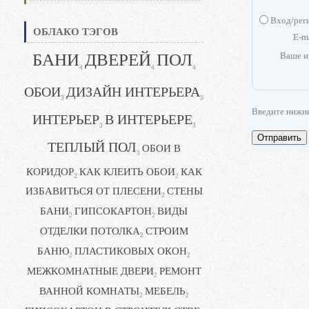
Вход/рег
ОБЛАКО ТЭГОВ
E-m
БАНИ
ДВЕРЕЙ
ПОЛ
Ваше и
4
4
4
ОБОИ
ДИЗАЙН ИНТЕРЬЕРА
3
3
Введите нижн
ИНТЕРЬЕР
В ИНТЕРЬЕРЕ
3
3
Отправить
ТЕПЛЫЙ ПОЛ
ОБОИ В
3
КОРИДОР
КАК КЛЕИТЬ ОБОИ
КАК
2
2
ИЗБАВИТЬСЯ ОТ ПЛЕСЕНИ
СТЕНЫ
2
БАНИ
ГИПСОКАРТОН
ВИДЫ
2
2
ОТДЕЛКИ ПОТОЛКА
СТРОИМ
2
БАНЮ
ПЛАСТИКОВЫХ ОКОН
2
2
МЕЖКОМНАТНЫЕ ДВЕРИ
РЕМОНТ
2
ВАННОЙ КОМНАТЫ
МЕБЕЛЬ
2
2