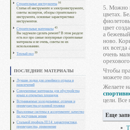
16
Строительные инструменты
5. Можно 
Статьи об инструменте и электроинструменте,
советы экспертов, обзоры строительного
цветах. Б
инструмента, основные характеристики
фиолетовы
инструментов.
цвет созд
43
Строительные материалы
а бежевый
Вы задумали сделать ремонт? В этом разделе
есть все про самые популярные строительные
ново. Кор
материалы и не очень, советы по их
их всегда
использованию.
39
очень мал
Теплый пол
орехового
Чтобы пра
ПОСЛЕДНИЕ МАТЕРИАЛЫ
можете по
Лучшие лодки для семейного отдыха и
развлечений
Желаете н
Современные материалы для обустройства
спортивн
крыш и открытых площадок
цели. Все
Встраиваемые холодильники: отличия и
преимущества кухонной техники
Выхлопные системы в ассортименте: качество
Еще запи
по доступным ценам
Стальной профиль Н114: характеристики,
Т
преимущества, применение