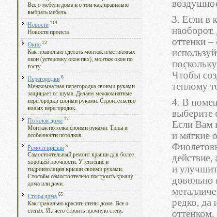
воздушнос
Все о мебели дома и о том как правильно
выбрать мебель.
3. Если в
113
Новости
наоборот.
Новости проекта
оттенки –
22
Окно
используй
Как правильно сделать монтаж пластиковых
окон (установку окон пвх), монтаж окон по
поскольку
госту.
Чтобы соз
6
Перегородки
теплому т
Межкомнатная перегородка своими руками
защищает от шума. Делаем межкомнатные
4. В поме
перегородки своими руками. Строительство
новых перегородок.
выберите 
17
Потолок дома
Если Вам 
Монтаж потолка своими руками. Типы и
и мягкие 
особенности потолков.
Фиолетовы
3
Ремонт крыши
Самостоятельный ремонт крыши для более
действие,
хорошей прочности. Утепление и
и улучшит
гидроизоляция крыши своими руками.
Способы самостоятельно построить крышу
довольно 
дома или дачи.
металличе
65
Стены дома
редко, да 
Как правильно красить стены дома. Все о
стенах. Из чего строить прочную стену.
оттенком.