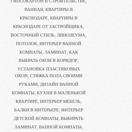
ГИПСОКАРТОН В СТРОИТЕЛЬСТВЕ
2
ВАННАЯ
КВАРТИРЫ В
2
КРАСНОДАРЕ
КВАРТИРЫ В
2
КРАСНОДАРЕ ОТ ЗАСТРОЙЩИКА
2
ВОСТОЧНЫЙ СТИЛЬ
ЛИНОЛЕУМА
2
2
ПОТОЛОК
ИНТЕРЬЕР ВАННОЙ
2
КОМНАТЫ
ЛАМИНАТ
КАК
2
2
ВЫБРАТЬ ОБОИ В КОРИДОР
2
УСТАНОВКА ПЛАСТИКОВЫХ
ОКОН
СТЯЖКА ПОЛА СВОИМИ
2
РУКАМИ
ДИЗАЙН ВАННОЙ
2
КОМНАТЫ
КУХНЯ В МАЛЕНЬКОЙ
2
КВАРТИРЕ
ИНТЕРЬЕР МЕБЕЛЬ
2
2
БАЛКИ В ИНТЕРЬЕРЕ
ИНТЕРЬЕР
2
ДЕТСКОЙ КОМНАТЫ
ВЫБИРАТЬ
2
ЛАМИНАТ
ВАННОЙ КОМНАТЫ
2
2