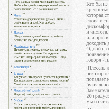
Фото ванных комнат маленького размера.
Кто бы из
Выбирайте дизайн интерьера ванной комнаты
крепость
вашей мечты! Все о ванной комнате.
которая с
17
Двери
Установка дверей своими руками. Типы и
снова и с
особенности дверей. Как выбрать
дискомфорт
металлическую дверь.
и чистота,
1
Детская
Оборудование детской комнаты, мебель,
или прояв
освещение. Все для детской.
доходить 
152
Дизайн интерьера
Одной из 
Предметы интерьера, аксессуары для дома,
появление
дизайн своими руками! Вы задумали
изменить интерьер вашей квартиры? Тогда
говоря - п
ищите вдохновение в этом разделе.
2
Плесень л
Канализация
некоторое
3
Кровля
Как узнать, что кровля нуждается в ремонте?
попадает 
Как правильно спланировать замену кровли?
буквально
Узнайте все о кровлях на нашем сайте.
Замечател
14
Ландшафтный дизайн
Ландшафтный дизайн своими руками.
20 градус
42
мы и счит
Мебель
Мебель для кухни, мебель для спальни,
мебель для гостинной, мебель для ванной.