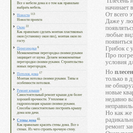
Плесень н
Все о мебели дома и о том как правильно
начинает 
выбрать мебель.
От всего э
113
Новости
Новости проекта
Даже у лю
22
появлятьс
Окно
Как правильно сделать монтаж пластиковых
любые вид
окон (установку окон пвх), монтаж окон по
появиться 
госту.
Грибок с 
6
Перегородки
Межкомнатная перегородка своими руками
Про погре
защищает от шума. Делаем межкомнатные
условия д
перегородки своими руками. Строительство
новых перегородок.
Но
плесен
17
Потолок дома
только в 
Монтаж потолка своими руками. Типы и
особенности потолков.
не обнару
3
Ремонт крыши
новые ква
Самостоятельный ремонт крыши для более
недавно в
хорошей прочности. Утепление и
гидроизоляция крыши своими руками.
неправиль
Способы самостоятельно построить крышу
Но как же 
дома или дачи.
радикальн
65
Стены дома
Как правильно красить стены дома. Все о
ремонт за
стенах. Из чего строить прочную стену.