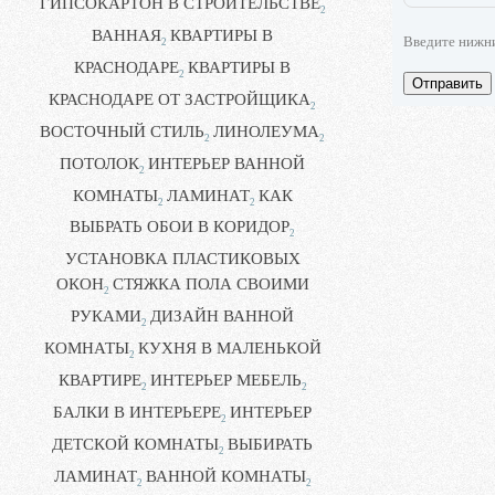
ГИПСОКАРТОН В СТРОИТЕЛЬСТВЕ
2
ВАННАЯ
КВАРТИРЫ В
Введите нижн
2
КРАСНОДАРЕ
КВАРТИРЫ В
2
Отправить
КРАСНОДАРЕ ОТ ЗАСТРОЙЩИКА
2
ВОСТОЧНЫЙ СТИЛЬ
ЛИНОЛЕУМА
2
2
ПОТОЛОК
ИНТЕРЬЕР ВАННОЙ
2
КОМНАТЫ
ЛАМИНАТ
КАК
2
2
ВЫБРАТЬ ОБОИ В КОРИДОР
2
УСТАНОВКА ПЛАСТИКОВЫХ
ОКОН
СТЯЖКА ПОЛА СВОИМИ
2
РУКАМИ
ДИЗАЙН ВАННОЙ
2
КОМНАТЫ
КУХНЯ В МАЛЕНЬКОЙ
2
КВАРТИРЕ
ИНТЕРЬЕР МЕБЕЛЬ
2
2
БАЛКИ В ИНТЕРЬЕРЕ
ИНТЕРЬЕР
2
ДЕТСКОЙ КОМНАТЫ
ВЫБИРАТЬ
2
ЛАМИНАТ
ВАННОЙ КОМНАТЫ
2
2