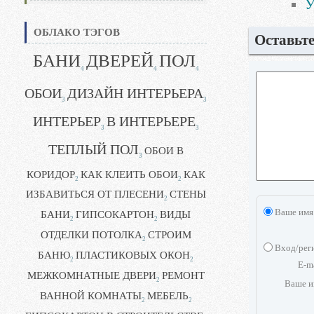
У
ОБЛАКО ТЭГОВ
Оставьт
БАНИ
ДВЕРЕЙ
ПОЛ
4
4
4
ОБОИ
ДИЗАЙН ИНТЕРЬЕРА
3
3
ИНТЕРЬЕР
В ИНТЕРЬЕРЕ
3
3
ТЕПЛЫЙ ПОЛ
ОБОИ В
3
КОРИДОР
КАК КЛЕИТЬ ОБОИ
КАК
2
2
ИЗБАВИТЬСЯ ОТ ПЛЕСЕНИ
СТЕНЫ
2
Ваше имя
БАНИ
ГИПСОКАРТОН
ВИДЫ
2
2
ОТДЕЛКИ ПОТОЛКА
СТРОИМ
2
Вход/рег
БАНЮ
ПЛАСТИКОВЫХ ОКОН
2
2
E-m
МЕЖКОМНАТНЫЕ ДВЕРИ
РЕМОНТ
2
Ваше и
ВАННОЙ КОМНАТЫ
МЕБЕЛЬ
2
2