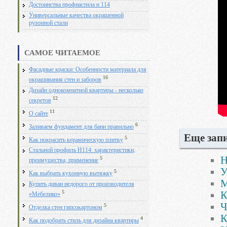
Достоинства профнастила н 114
Универсальные качества окрашенной
рулонной стали
САМОЕ ЧИТАЕМОЕ
Фасадные краски: Особенности материала для
16
окрашивания стен и заборов
Дизайн однокомнатной квартиры - несколько
12
секретов
11
О сайте
6
Заливаем фундамент для бани правильно
Еще запи
5
Как покрасить керамическую плитку
Стальной профиль Н114: характеристики,
Н
5
преимущества, применение
У
5
Как выбрать кухонную вытяжку
М
Купить диван недорого от производителя
5
К
«Мебелико»
Ч
5
Отделка стен гипсокартоном
К
4
Как подобрать стиль для дизайна квартиры