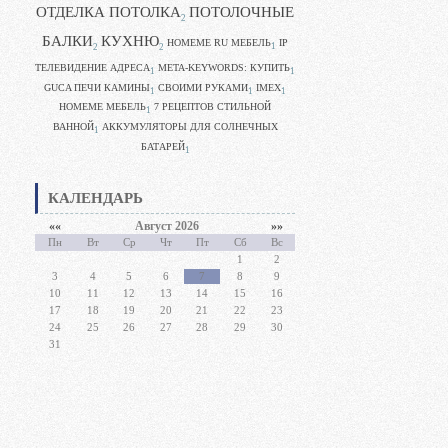
ОТДЕЛКА ПОТОЛКА
ПОТОЛОЧНЫЕ
2
БАЛКИ
КУХНЮ
HOMEME RU МЕБЕЛЬ
IP
1
2
2
ТЕЛЕВИДЕНИЕ АДРЕСА
META-KEYWORDS: КУПИТЬ
1
1
GUCA ПЕЧИ КАМИНЫ
CВОИМИ РУКАМИ
IMEX
1
1
1
HOMEME МЕБЕЛЬ
7 РЕЦЕПТОВ СТИЛЬНОЙ
1
ВАННОЙ
АККУМУЛЯТОРЫ ДЛЯ СОЛНЕЧНЫХ
1
БАТАРЕЙ
1
КАЛЕНДАРЬ
««
Август 2026
»»
Пн
Вт
Ср
Чт
Пт
Сб
Вс
1
2
3
4
5
6
7
8
9
10
11
12
13
14
15
16
17
18
19
20
21
22
23
24
25
26
27
28
29
30
31