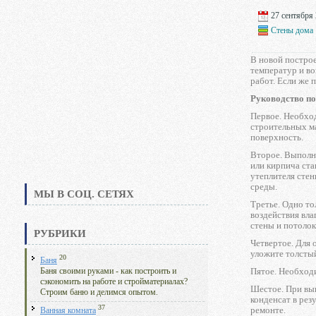
27 сентября 
Стены дома
В новой постро
температур и во
работ. Если же 
Руководство п
Первое. Необхо
строительных м
поверхность.
Второе. Выполн
или кирпича ста
утеплителя сте
среды.
МЫ В СОЦ. СЕТЯХ
Третье. Одно т
воздействия вла
стены и потолок
РУБРИКИ
Четвертое. Для 
уложите толсты
20
Баня
Пятое. Необход
Баня своими руками - как построить и
сэкономить на работе и стройматериалах?
Шестое. При вып
Строим баню и делимся опытом.
конденсат в рез
37
ремонте.
Ванная комната