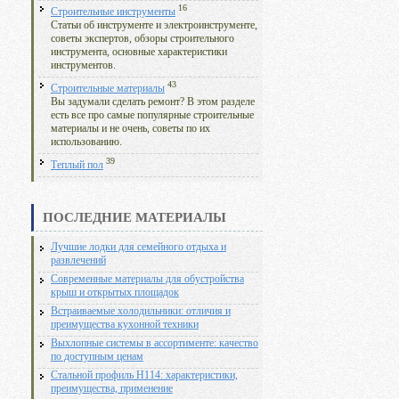
16
Строительные инструменты
Статьи об инструменте и электроинструменте,
советы экспертов, обзоры строительного
инструмента, основные характеристики
инструментов.
43
Строительные материалы
Вы задумали сделать ремонт? В этом разделе
есть все про самые популярные строительные
материалы и не очень, советы по их
использованию.
39
Теплый пол
ПОСЛЕДНИЕ МАТЕРИАЛЫ
Лучшие лодки для семейного отдыха и
развлечений
Современные материалы для обустройства
крыш и открытых площадок
Встраиваемые холодильники: отличия и
преимущества кухонной техники
Выхлопные системы в ассортименте: качество
по доступным ценам
Стальной профиль Н114: характеристики,
преимущества, применение