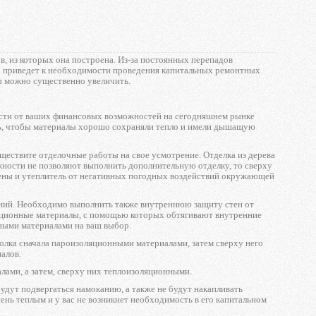
ов, из которых она построена. Из-за постоянных перепадов
что приведет к необходимости проведения капитальных ремонтных
бы можно существенно увеличить.
сти от ваших финансовых возможностей на сегодняшнем рынке
сть, чтобы материалы хорошо сохраняли тепло и имели дышащую
ствите отделочные работы на свое усмотрение. Отделка из дерева
жности не позволяют выполнить дополнительную отделку, то сверху
ены и утеплитель от негативных погодных воздействий окружающей
ений. Необходимо выполнить также внутреннюю защиту стен от
оляционные материалы, с помощью которых обтягивают внутренние
чными материалами на ваш выбор.
олка сначала пароизоляционными материалами, затем сверху него
алов.
ами, а затем, сверху них теплоизоляционными.
будут подвергаться намоканию, а также не будут накапливать
чень теплым и у вас не возникнет необходимость в его капитальном