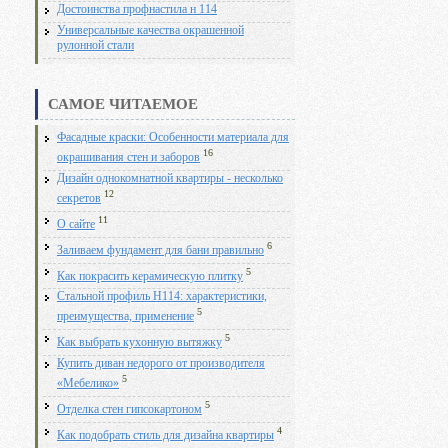
Достоинства профнастила н 114
Универсальные качества окрашенной
рулонной стали
САМОЕ ЧИТАЕМОЕ
Фасадные краски: Особенности материала для
16
окрашивания стен и заборов
Дизайн однокомнатной квартиры - несколько
12
секретов
11
О сайте
6
Заливаем фундамент для бани правильно
5
Как покрасить керамическую плитку
Стальной профиль Н114: характеристики,
5
преимущества, применение
5
Как выбрать кухонную вытяжку
Купить диван недорого от производителя
5
«Мебелико»
5
Отделка стен гипсокартоном
4
Как подобрать стиль для дизайна квартиры