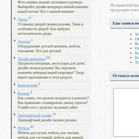
Фото ванных комнат маленького размера.
Итальянский бре
Выбирайте дизайн интерьера ванной комнаты
продукции и ве
вашей мечты! Все о ванной комнате.
17
Двери
Еще записи по
Установка дверей своими руками. Типы и
особенности дверей. Как выбрать
металлическую дверь.
Чт
Об
1
Детская
Ка
Оборудование детской комнаты, мебель,
От
освещение. Все для детской.
Ка
Ка
152
Дизайн интерьера
Ус
Предметы интерьера, аксессуары для дома,
дизайн своими руками! Вы задумали
изменить интерьер вашей квартиры? Тогда
Оставьте ком
ищите вдохновение в этом разделе.
2
Канализация
3
Кровля
Как узнать, что кровля нуждается в ремонте?
Как правильно спланировать замену кровли?
Узнайте все о кровлях на нашем сайте.
14
Ландшафтный дизайн
Ландшафтный дизайн своими руками.
42
Мебель
Мебель для кухни, мебель для спальни,
мебель для гостинной, мебель для ванной.