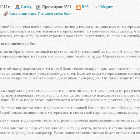
2013 г.
Carsliy
Просмотров:
6591
RSS
Обсудить
бани
,
стены бани
,
Утепляем стены бани
енной бане стены необходимо качественно
утеплять
, не зависимо от материал
здействия пара, а строительный материал начнет со временем разрушаться, 
потолок, стены и фундамент строения качественно утеплить, то срок его служ
о выполнению работ
димо выбрать качественный искусственный утепляющий материал. В зависимо
атериалов выбрать утеплитель не составит особого труда. Однако важно уче
ите обтяжку наружных стен вашей бани теплоизолирующим материалом и осуще
нет дополнительным утеплителем для стен. Если же ваши материальные возмо
ны можно просто обтянуть более доступным рубероидом. Он также защитит ст
олько наружное утепление не на сто процентов защитит ваши стены от разруш
ги, пара и перепада температур. С этой целью уместно использовать пароиз
 бани. Только после этого приступают к отделке деревом или другими отдело
обеспечения достаточного уровня теплоты вашей бани выполните обтяжку пот
й слой теплоизоляционных материалов, и снова слой пароизоляционных матери
имо утеплить фундамент нового строения сначала пароизоляционными материал
олнении такого рода утепления стен и фундамента, потолок, и стены бани не 
ультате перепадов температур. Ваше новое строение всегда будет оставаться о