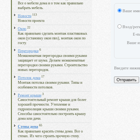
Все о мебели дома и о том как правильно
выбрать мебель.
Ваше имя
113
Новости
Новости проекта
Вход/рег
22
Окно
Как правильно сделать монтаж пластиковых
E-m
окон (установку окон пвх), монтаж окон по
Ваше и
госту.
6
Перегородки
Межкомнатная перегородка своими руками
защищает от шума. Делаем межкомнатные
перегородки своими руками. Строительство
Введите нижн
новых перегородок.
17
Потолок дома
Отправить
Монтаж потолка своими руками. Типы и
особенности потолков.
3
Ремонт крыши
Самостоятельный ремонт крыши для более
хорошей прочности. Утепление и
гидроизоляция крыши своими руками.
Способы самостоятельно построить крышу
дома или дачи.
65
Стены дома
Как правильно красить стены дома. Все о
стенах. Из чего строить прочную стену.