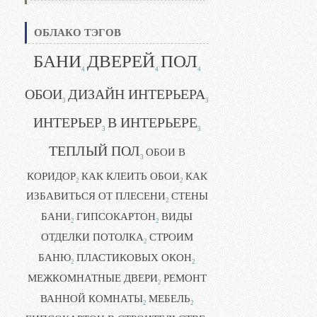
ОБЛАКО ТЭГОВ
БАНИ
ДВЕРЕЙ
ПОЛ
4
4
4
ОБОИ
ДИЗАЙН ИНТЕРЬЕРА
3
3
ИНТЕРЬЕР
В ИНТЕРЬЕРЕ
3
3
ТЕПЛЫЙ ПОЛ
ОБОИ В
3
КОРИДОР
КАК КЛЕИТЬ ОБОИ
КАК
2
2
ИЗБАВИТЬСЯ ОТ ПЛЕСЕНИ
СТЕНЫ
2
БАНИ
ГИПСОКАРТОН
ВИДЫ
2
2
ОТДЕЛКИ ПОТОЛКА
СТРОИМ
2
БАНЮ
ПЛАСТИКОВЫХ ОКОН
2
2
МЕЖКОМНАТНЫЕ ДВЕРИ
РЕМОНТ
2
ВАННОЙ КОМНАТЫ
МЕБЕЛЬ
2
2