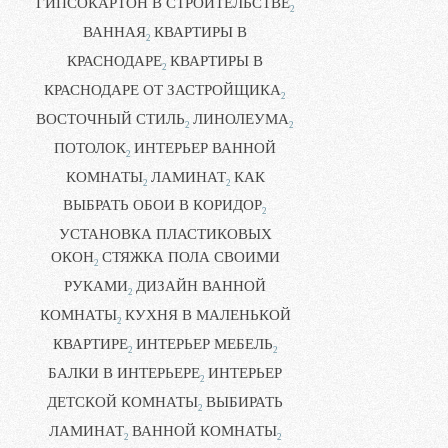
ГИПСОКАРТОН В СТРОИТЕЛЬСТВЕ
2
ВАННАЯ
КВАРТИРЫ В
2
КРАСНОДАРЕ
КВАРТИРЫ В
2
КРАСНОДАРЕ ОТ ЗАСТРОЙЩИКА
2
ВОСТОЧНЫЙ СТИЛЬ
ЛИНОЛЕУМА
2
2
ПОТОЛОК
ИНТЕРЬЕР ВАННОЙ
2
КОМНАТЫ
ЛАМИНАТ
КАК
2
2
ВЫБРАТЬ ОБОИ В КОРИДОР
2
УСТАНОВКА ПЛАСТИКОВЫХ
ОКОН
СТЯЖКА ПОЛА СВОИМИ
2
РУКАМИ
ДИЗАЙН ВАННОЙ
2
КОМНАТЫ
КУХНЯ В МАЛЕНЬКОЙ
2
КВАРТИРЕ
ИНТЕРЬЕР МЕБЕЛЬ
2
2
БАЛКИ В ИНТЕРЬЕРЕ
ИНТЕРЬЕР
2
ДЕТСКОЙ КОМНАТЫ
ВЫБИРАТЬ
2
ЛАМИНАТ
ВАННОЙ КОМНАТЫ
2
2