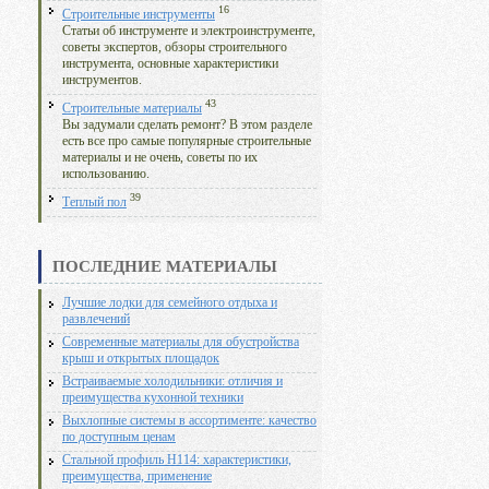
16
Строительные инструменты
Статьи об инструменте и электроинструменте,
советы экспертов, обзоры строительного
инструмента, основные характеристики
инструментов.
43
Строительные материалы
Вы задумали сделать ремонт? В этом разделе
есть все про самые популярные строительные
материалы и не очень, советы по их
использованию.
39
Теплый пол
ПОСЛЕДНИЕ МАТЕРИАЛЫ
Лучшие лодки для семейного отдыха и
развлечений
Современные материалы для обустройства
крыш и открытых площадок
Встраиваемые холодильники: отличия и
преимущества кухонной техники
Выхлопные системы в ассортименте: качество
по доступным ценам
Стальной профиль Н114: характеристики,
преимущества, применение