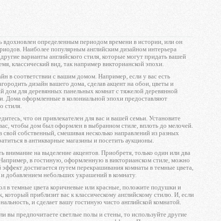
 вдохновлен определенным периодом времени в истории, или он
ериодов. Наиболее популярным английским дизайном интерьера
 другие варианты английского стиля, которые могут придать вашей
емя, классический вид, так например викторианской эпохи.
н в соответствии с вашим домом. Например, если у вас есть
ородить дизайн вашего дома, сделав акцент на обои, цветы и
ый дом для деревянных панельных комнат с тяжелой деревянной
ни. Дома оформленные в колониальной эпохи предоставляют
о стиля.
дитесь, что он привлекателен для вас и вашей семьи. Установите
ас, чтобы дом был оформлен в выбранном стиле, вплоть до мелочей.
в свой собственный, смешивая несколько направлений из разных
ратиться в антикварные магазины и посетить аукционы.
ть внимание на выделение акцентов. Приобретя, только один или два
 Например, в гостиную, оформленную в викторианском стиле, можно
й эффект достигается путем перекрашивания комнаты в темные цвета,
и и добавлением небольших украшений в комнату.
пол в темные цвета коричневые или красные, положите подушки и
, который приблизит вас к классическому английскому стилю. И, если
нальность, и сделает вашу гостиную чисто английской комнатой.
ли вы предпочитаете светлые полы и стены, то используйте другие