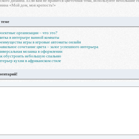
ского дизайна. Если вам не нравится цветочная тема, используйте небольшие 
анина «Мой дом, моя крепость!»
 теме
оектные организации – что это?
итка в интерьере ванной комнаты
еимущества игры в игровые автоматы онлайн
авильное сочетание цвета – залог успешного интерьера
иверсальная мозаика в оформлении
ак обустроить небольшую спальню
терьер кухни в африканском стиле
ментарий!