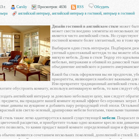
3 г.
Carsliy
Просмотров:
4636
RSS
Обсудить
рьера
английский интерьер
,
английский интерьер в гостиной
,
интерьер в гостиной
Дизайн гостиной в английском стиле
может быть
может свести воедино элементы из нескольких п
является чисто английский стиль. Но существуют
гостиной комнате более элегантный, но в тоже вр
Выбираем один стиль интерьера. Подбираем дизай
уютный одноэтажный коттедж то вы можете облаг
мягкую мебель. Дома в стиле Тюдор это идеальн
мебелью, витражами и обивкой из дамасской тка
объединение английского и раннего американског
Какой бы стиль оформления вы ни предпочли, убе
приоритеты, являющиеся наиболее важными для в
Или превратите традиционный английский стиль 
 хотите обустроить комнату, используя антикварную мебель, то вам следует об
создать английский интерьер за довольно небольшую цену, вам следует обрати
 предмета, вы придадите вашей комнате нужный эффект без огромных затрат.
езные диваны на аукционе и добавить пару репродукций этой эпохи. Остально
-красный или светло-зеленый, драпировки мебели богатыми, тяжелыми тканям
ий стиль также легко адаптируется к вашей существующей
мебели
. Покрасьте 
цветочной расцветки, и приобретите только одно кожаное кресло или диванчик
это позволить, то камин придаст вашей комнате определенный шарм и функцио
 обычно являются сочетанием нескольких поколений, дополнений и стилей. Ес