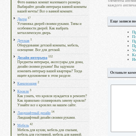
элементы англий
Фото ванных комнат маленького размера.
каждого англич
Выбирайте дизайн интерьера ванной комнаты
вашей мечты! Все о ванной комнате.
17
Двери
Еще записи по
Установка дверей своими руками. Типы и
особенности дверей. Как выбрать
Пр
металлическую дверь.
Пл
1
Детская
Пр
Оборудование детской комнаты, мебель,
Пр
освещение. Все для детской.
Ун
К
152
Дизайн интерьера
Ин
Предметы интерьера, аксессуары для дома,
дизайн своими руками! Вы задумали
изменить интерьер вашей квартиры? Тогда
Оставьте ком
ищите вдохновение в этом разделе.
2
Канализация
3
Кровля
Как узнать, что кровля нуждается в ремонте?
Как правильно спланировать замену кровли?
Узнайте все о кровлях на нашем сайте.
14
Ландшафтный дизайн
Ландшафтный дизайн своими руками.
42
Мебель
Мебель для кухни, мебель для спальни,
мебель для гостинной, мебель для ванной.