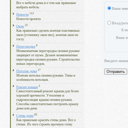
Все о мебели дома и о том как правильно
выбрать мебель.
Ваше имя
113
Новости
Новости проекта
Вход/рег
22
Окно
E-m
Как правильно сделать монтаж пластиковых
окон (установку окон пвх), монтаж окон по
Ваше и
госту.
6
Перегородки
Межкомнатная перегородка своими руками
защищает от шума. Делаем межкомнатные
перегородки своими руками. Строительство
Введите нижн
новых перегородок.
17
Отправить
Потолок дома
Монтаж потолка своими руками. Типы и
особенности потолков.
3
Ремонт крыши
Самостоятельный ремонт крыши для более
хорошей прочности. Утепление и
гидроизоляция крыши своими руками.
Способы самостоятельно построить крышу
дома или дачи.
65
Стены дома
Как правильно красить стены дома. Все о
стенах. Из чего строить прочную стену.