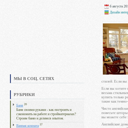
6 августа 201
Дизайн инте
МЫ В СОЦ. СЕТЯХ
стилей. Если вы
Если вы хотите 
весьма стильных
РУБРИКИ
купить только р
такие как темно
20
Баня
Чисто английск
Баня своими руками - как построить и
повесьте шторы 
сэкономить на работе и стройматериалах?
вы можете себе 
Строим баню и делимся опытом.
Английские дома
37
Ванная комната