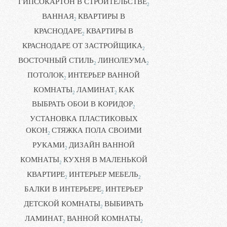
ГИПСОКАРТОН В СТРОИТЕЛЬСТВЕ
2
ВАННАЯ
КВАРТИРЫ В
2
КРАСНОДАРЕ
КВАРТИРЫ В
2
КРАСНОДАРЕ ОТ ЗАСТРОЙЩИКА
2
ВОСТОЧНЫЙ СТИЛЬ
ЛИНОЛЕУМА
2
2
ПОТОЛОК
ИНТЕРЬЕР ВАННОЙ
2
КОМНАТЫ
ЛАМИНАТ
КАК
2
2
ВЫБРАТЬ ОБОИ В КОРИДОР
2
УСТАНОВКА ПЛАСТИКОВЫХ
ОКОН
СТЯЖКА ПОЛА СВОИМИ
2
РУКАМИ
ДИЗАЙН ВАННОЙ
2
КОМНАТЫ
КУХНЯ В МАЛЕНЬКОЙ
2
КВАРТИРЕ
ИНТЕРЬЕР МЕБЕЛЬ
2
2
БАЛКИ В ИНТЕРЬЕРЕ
ИНТЕРЬЕР
2
ДЕТСКОЙ КОМНАТЫ
ВЫБИРАТЬ
2
ЛАМИНАТ
ВАННОЙ КОМНАТЫ
2
2