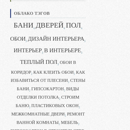
ОБЛАКО ТЭГОВ
БАНИ
ДВЕРЕЙ
ПОЛ
4
4
4
ОБОИ
ДИЗАЙН ИНТЕРЬЕРА
3
3
ИНТЕРЬЕР
В ИНТЕРЬЕРЕ
3
3
ТЕПЛЫЙ ПОЛ
ОБОИ В
3
КОРИДОР
КАК КЛЕИТЬ ОБОИ
КАК
2
2
ИЗБАВИТЬСЯ ОТ ПЛЕСЕНИ
СТЕНЫ
2
БАНИ
ГИПСОКАРТОН
ВИДЫ
2
2
ОТДЕЛКИ ПОТОЛКА
СТРОИМ
2
БАНЮ
ПЛАСТИКОВЫХ ОКОН
2
2
МЕЖКОМНАТНЫЕ ДВЕРИ
РЕМОНТ
2
ВАННОЙ КОМНАТЫ
МЕБЕЛЬ
2
2