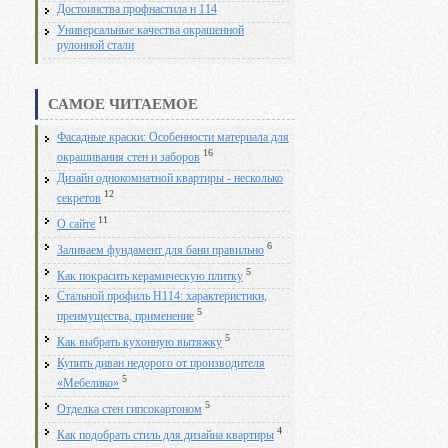
Достоинства профнастила н 114
Универсальные качества окрашенной
рулонной стали
САМОЕ ЧИТАЕМОЕ
Фасадные краски: Особенности материала для
16
окрашивания стен и заборов
Дизайн однокомнатной квартиры - несколько
12
секретов
11
О сайте
6
Заливаем фундамент для бани правильно
5
Как покрасить керамическую плитку
Стальной профиль Н114: характеристики,
5
преимущества, применение
5
Как выбрать кухонную вытяжку
Купить диван недорого от производителя
5
«Мебелико»
5
Отделка стен гипсокартоном
4
Как подобрать стиль для дизайна квартиры