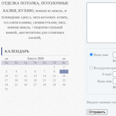
ОТДЕЛКА ПОТОЛКА
ПОТОЛОЧНЫЕ
2
БАЛКИ
КУХНЮ
HOMEME RU МЕБЕЛЬ
IP
1
2
2
ТЕЛЕВИДЕНИЕ АДРЕСА
META-KEYWORDS: КУПИТЬ
1
1
GUCA ПЕЧИ КАМИНЫ
CВОИМИ РУКАМИ
IMEX
1
1
1
HOMEME МЕБЕЛЬ
7 РЕЦЕПТОВ СТИЛЬНОЙ
1
ВАННОЙ
АККУМУЛЯТОРЫ ДЛЯ СОЛНЕЧНЫХ
1
БАТАРЕЙ
1
КАЛЕНДАРЬ
Ваше имя
««
Август 2026
»»
Ко
Пн
Вт
Ср
Чт
Пт
Сб
Вс
1
2
Вход/регистр
3
4
5
6
7
8
9
E-mail
10
11
12
13
14
15
16
17
18
19
20
21
22
23
Ваше имя
24
25
26
27
28
29
30
Им
31
Введите нижние си
Отправить