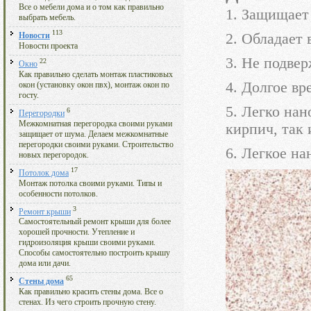
Все о мебели дома и о том как правильно
1. Защищает
выбрать мебель.
113
2. Обладает
Новости
Новости проекта
3. Не подве
22
Окно
Как правильно сделать монтаж пластиковых
4. Долгое вр
окон (установку окон пвх), монтаж окон по
госту.
5. Легко нан
6
Перегородки
Межкомнатная перегородка своими руками
кирпич, так
защищает от шума. Делаем межкомнатные
перегородки своими руками. Строительство
6. Легкое на
новых перегородок.
17
Потолок дома
Монтаж потолка своими руками. Типы и
особенности потолков.
3
Ремонт крыши
Самостоятельный ремонт крыши для более
хорошей прочности. Утепление и
гидроизоляция крыши своими руками.
Способы самостоятельно построить крышу
дома или дачи.
65
Стены дома
Как правильно красить стены дома. Все о
стенах. Из чего строить прочную стену.