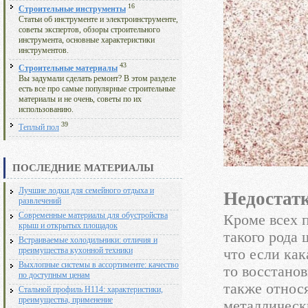
16
Строительные инструменты
Статьи об инструменте и электроинструменте,
советы экспертов, обзоры строительного
инструмента, основные характеристики
инструментов.
43
Строительные материалы
Вы задумали сделать ремонт? В этом разделе
есть все про самые популярные строительные
материалы и не очень, советы по их
использованию.
39
Теплый пол
ПОСЛЕДНИЕ МАТЕРИАЛЫ
Лучшие лодки для семейного отдыха и
Недостат
развлечений
Современные материалы для обустройства
Кроме всех п
крыш и открытых площадок
такого рода 
Встраиваемые холодильники: отличия и
что если как
преимущества кухонной техники
Выхлопные системы в ассортименте: качество
то восстанов
по доступным ценам
также относ
Стальной профиль Н114: характеристики,
преимущества, применение
металлическ