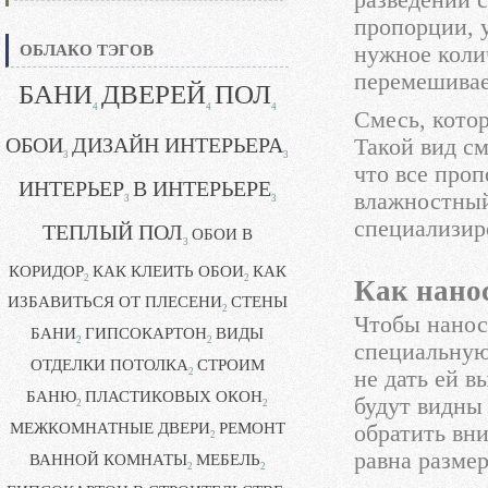
разведении 
пропорции, 
ОБЛАКО ТЭГОВ
нужное колич
перемешивае
БАНИ
ДВЕРЕЙ
ПОЛ
4
4
4
Смесь, котор
ОБОИ
ДИЗАЙН ИНТЕРЬЕРА
Такой вид см
3
3
что все про
ИНТЕРЬЕР
В ИНТЕРЬЕРЕ
влажностный
3
3
специализир
ТЕПЛЫЙ ПОЛ
ОБОИ В
3
КОРИДОР
КАК КЛЕИТЬ ОБОИ
КАК
2
2
Как нано
ИЗБАВИТЬСЯ ОТ ПЛЕСЕНИ
СТЕНЫ
2
Чтобы нанос
БАНИ
ГИПСОКАРТОН
ВИДЫ
2
2
специальную
ОТДЕЛКИ ПОТОЛКА
СТРОИМ
не дать ей 
2
БАНЮ
ПЛАСТИКОВЫХ ОКОН
будут видны
2
2
МЕЖКОМНАТНЫЕ ДВЕРИ
РЕМОНТ
обратить вн
2
равна размер
ВАННОЙ КОМНАТЫ
МЕБЕЛЬ
2
2