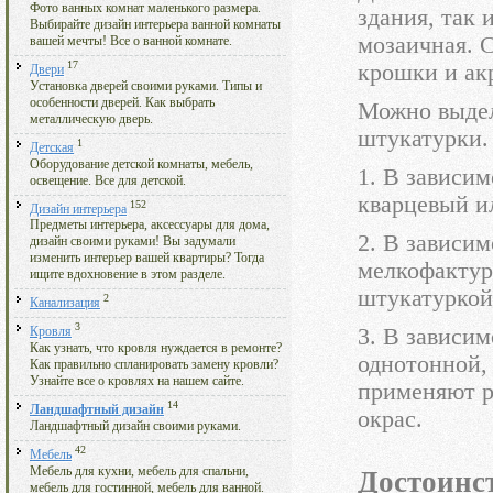
Фото ванных комнат маленького размера.
здания, так 
Выбирайте дизайн интерьера ванной комнаты
мозаичная. 
вашей мечты! Все о ванной комнате.
17
крошки и ак
Двери
Установка дверей своими руками. Типы и
особенности дверей. Как выбрать
Можно выдел
металлическую дверь.
штукатурки.
1
Детская
Оборудование детской комнаты, мебель,
1. В зависи
освещение. Все для детской.
кварцевый и
152
Дизайн интерьера
Предметы интерьера, аксессуары для дома,
2. В зависим
дизайн своими руками! Вы задумали
изменить интерьер вашей квартиры? Тогда
мелкофактур
ищите вдохновение в этом разделе.
штукатуркой
2
Канализация
3
3. В зависим
Кровля
Как узнать, что кровля нуждается в ремонте?
однотонной,
Как правильно спланировать замену кровли?
Узнайте все о кровлях на нашем сайте.
применяют р
14
Ландшафтный дизайн
окрас.
Ландшафтный дизайн своими руками.
42
Мебель
Мебель для кухни, мебель для спальни,
Достоинс
мебель для гостинной, мебель для ванной.