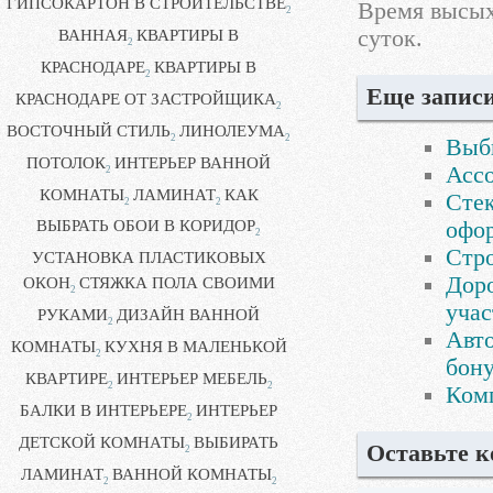
ГИПСОКАРТОН В СТРОИТЕЛЬСТВЕ
Время высых
2
суток.
ВАННАЯ
КВАРТИРЫ В
2
КРАСНОДАРЕ
КВАРТИРЫ В
2
Еще записи
КРАСНОДАРЕ ОТ ЗАСТРОЙЩИКА
2
ВОСТОЧНЫЙ СТИЛЬ
ЛИНОЛЕУМА
2
2
Выб
ПОТОЛОК
ИНТЕРЬЕР ВАННОЙ
Ассо
2
КОМНАТЫ
ЛАМИНАТ
КАК
Сте
2
2
офо
ВЫБРАТЬ ОБОИ В КОРИДОР
2
Стро
УСТАНОВКА ПЛАСТИКОВЫХ
Доро
ОКОН
СТЯЖКА ПОЛА СВОИМИ
2
учас
РУКАМИ
ДИЗАЙН ВАННОЙ
2
Авто
КОМНАТЫ
КУХНЯ В МАЛЕНЬКОЙ
2
бону
КВАРТИРЕ
ИНТЕРЬЕР МЕБЕЛЬ
2
2
Ком
БАЛКИ В ИНТЕРЬЕРЕ
ИНТЕРЬЕР
2
ДЕТСКОЙ КОМНАТЫ
ВЫБИРАТЬ
Оставьте 
2
ЛАМИНАТ
ВАННОЙ КОМНАТЫ
2
2