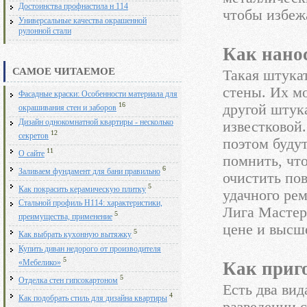
Достоинства профнастила н 114
чтобы избеж
Универсальные качества окрашенной
рулонной стали
Как нано
САМОЕ ЧИТАЕМОЕ
Такая штука
стены. Их м
Фасадные краски: Особенности материала для
16
другой штук
окрашивания стен и заборов
Дизайн однокомнатной квартиры - несколько
известковой
12
секретов
поэтом буду
11
О сайте
помнить, чт
6
Заливаем фундамент для бани правильно
очистить по
5
Как покрасить керамическую плитку
удачного рем
Стальной профиль Н114: характеристики,
Лига Мастер
5
преимущества, применение
цене и высш
5
Как выбрать кухонную вытяжку
Купить диван недорого от производителя
5
Как приго
«Мебелико»
5
Отделка стен гипсокартоном
Есть два вид
4
Как подобрать стиль для дизайна квартиры