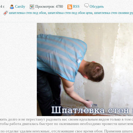
4 г.
Carsliy
Просмотров:
4780
RSS
Обсудить
шпатлевка стен под обои
,
шпатлёвка стен под обои цена
,
шпатлевка стен своими р
ить долго и не перестанут радовать вас своим идеальным видом только в том
 чтобы работа двигалась быстрее по оклеиванию необходимо провести шпатлев
по отделке удалим ненужные, отслужившие свое время обои. Применив шпатель