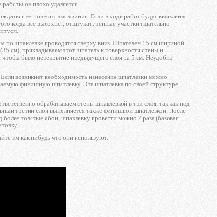
е работы он плохо удаляется.
ождаться ее полного высыхания. Если в ходе работ будут выявлены
ого когда все высохнет, отштукатуренные участки тщательно
унтуем.
оты по шпаклевке проводятся сверху вниз. Шпателем 15 см шириной
35 см), прикладываем этот шпатель к поверхности стены и
к, чтобы было перекрытие предыдущего слоя на 5 см. Неудобно
. Если возникнет необходимость нанесение шпатлевки можно
ываемую финишную шпатлевку. Эта шпатлевка по своей структуре
ответственно обрабатываем стены шпаклевкой в три слоя, так как под
льный третий слой выполняется также финишной шпатлевкой. После
д более толстые обои, шпаклевку провести можно 2 раза (базовая
нтовку.
айте им как нибудь что они используют.