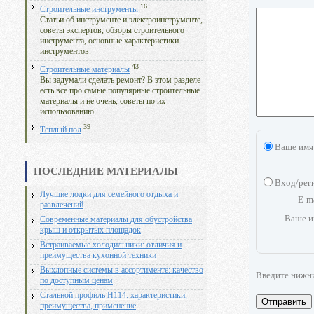
16
Строительные инструменты
Статьи об инструменте и электроинструменте,
советы экспертов, обзоры строительного
инструмента, основные характеристики
инструментов.
43
Строительные материалы
Вы задумали сделать ремонт? В этом разделе
есть все про самые популярные строительные
материалы и не очень, советы по их
использованию.
39
Теплый пол
Ваше имя
ПОСЛЕДНИЕ МАТЕРИАЛЫ
Вход/рег
Лучшие лодки для семейного отдыха и
E-m
развлечений
Ваше и
Современные материалы для обустройства
крыш и открытых площадок
Встраиваемые холодильники: отличия и
преимущества кухонной техники
Выхлопные системы в ассортименте: качество
Введите нижн
по доступным ценам
Стальной профиль Н114: характеристики,
Отправить
преимущества, применение