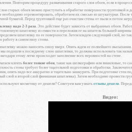
даления. Повторим процедуру размачивания старого слоя обоев, если в процесс
слоя старых обоев можно приступать к обработке поверхности грунтовкой и д
е необходимо отремонтировать, обработаем их смесью из штукатурки. После т
ной бумагой. Перед грунтовкой еще раз очистим стены от пыли и потом загр
левку надо 2-3 раза
. Это действие будет зависеть от выбранных обоев. Раб
товленную шпатлевку из емкости и переложив ее на шпатель большей ширины (
ределяем шпатлевку по ее поверхности. Затем кладем следующий слой, но та
 работу в самом низу стены.
шпатлевку можно наносить снизу вверх. Опять ждем ее полнейшего высыхания
и мы подошли к последнему слою шпатлевки, то должны использовать так наз
благодаря этому легко происходит заполнение всех неровностей на стене.
лагаем клеить
более тонкие обои
, такие как шелкографию или виниловые, то со
ерхность стены требует более тщательной подготовки и обработки. Заключите
ия, опять надо все аккуратно и тщательно зашкурить. При подготовке стен по
вый слой и второй слой финишная шпатлевка). Затем необходимо провести гру
используют косметику от дешели? Советуем вам узнать
отзывы дешели
. Перед
Видео: