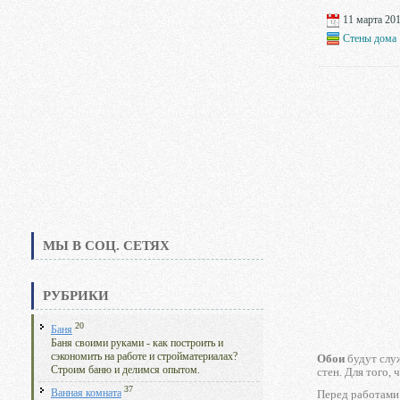
11 марта 201
Стены дома
МЫ В СОЦ. СЕТЯХ
РУБРИКИ
20
Баня
Баня своими руками - как построить и
сэкономить на работе и стройматериалах?
Обои
будут служ
Строим баню и делимся опытом.
стен. Для того,
37
Ванная комната
Перед работами 