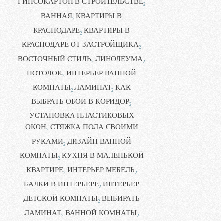
ГИПСОКАРТОН В СТРОИТЕЛЬСТВЕ
2
ВАННАЯ
КВАРТИРЫ В
2
КРАСНОДАРЕ
КВАРТИРЫ В
2
КРАСНОДАРЕ ОТ ЗАСТРОЙЩИКА
2
ВОСТОЧНЫЙ СТИЛЬ
ЛИНОЛЕУМА
2
2
ПОТОЛОК
ИНТЕРЬЕР ВАННОЙ
2
КОМНАТЫ
ЛАМИНАТ
КАК
2
2
ВЫБРАТЬ ОБОИ В КОРИДОР
2
УСТАНОВКА ПЛАСТИКОВЫХ
ОКОН
СТЯЖКА ПОЛА СВОИМИ
2
РУКАМИ
ДИЗАЙН ВАННОЙ
2
КОМНАТЫ
КУХНЯ В МАЛЕНЬКОЙ
2
КВАРТИРЕ
ИНТЕРЬЕР МЕБЕЛЬ
2
2
БАЛКИ В ИНТЕРЬЕРЕ
ИНТЕРЬЕР
2
ДЕТСКОЙ КОМНАТЫ
ВЫБИРАТЬ
2
ЛАМИНАТ
ВАННОЙ КОМНАТЫ
2
2