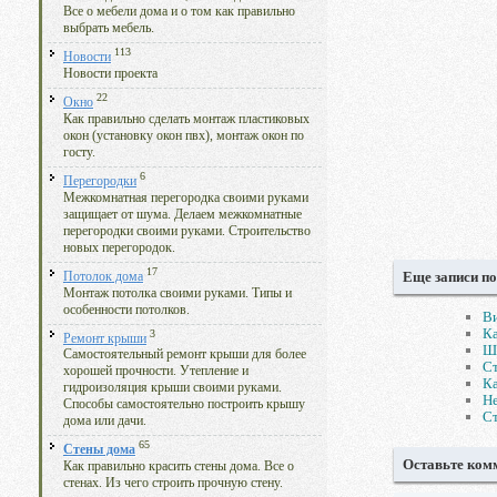
Все о мебели дома и о том как правильно
выбрать мебель.
113
Новости
Новости проекта
22
Окно
Как правильно сделать монтаж пластиковых
окон (установку окон пвх), монтаж окон по
госту.
6
Перегородки
Межкомнатная перегородка своими руками
защищает от шума. Делаем межкомнатные
перегородки своими руками. Строительство
новых перегородок.
17
Еще записи по
Потолок дома
Монтаж потолка своими руками. Типы и
особенности потолков.
Ви
Ка
3
Ремонт крыши
Шт
Самостоятельный ремонт крыши для более
Ст
хорошей прочности. Утепление и
Ка
гидроизоляция крыши своими руками.
Не
Способы самостоятельно построить крышу
Ст
дома или дачи.
65
Стены дома
Оставьте ком
Как правильно красить стены дома. Все о
стенах. Из чего строить прочную стену.