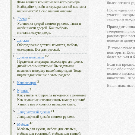
Фото ванных комнат маленького размера.
более легкого у
Выбирайте дизайн интерьера ванной комнаты
После удаления 
вашей мечты! Все о ванной комнате.
участки, которы
17
зашкурим наждач
Двери
Установка дверей своими руками. Типы и
Проводить шпак
особенности дверей. Как выбрать
зачерпнем приго
металлическую дверь.
равномерно расп
1
поводить данную
Детская
Оборудование детской комнаты, мебель,
В этом случае 
освещение. Все для детской.
повторить. Есл
152
более тонкая и 
Дизайн интерьера
Предметы интерьера, аксессуары для дома,
Если мы предпо
дизайн своими руками! Вы задумали
такие обои пов
изменить интерьер вашей квартиры? Тогда
полного высыхан
ищите вдохновение в этом разделе.
шпатлевка - пер
2
Канализация
Ваши знакомые 
3
Кровля
Как узнать, что кровля нуждается в ремонте?
Как правильно спланировать замену кровли?
Узнайте все о кровлях на нашем сайте.
14
Ландшафтный дизайн
Ландшафтный дизайн своими руками.
42
Мебель
Мебель для кухни, мебель для спальни,
мебель для гостинной, мебель для ванной.