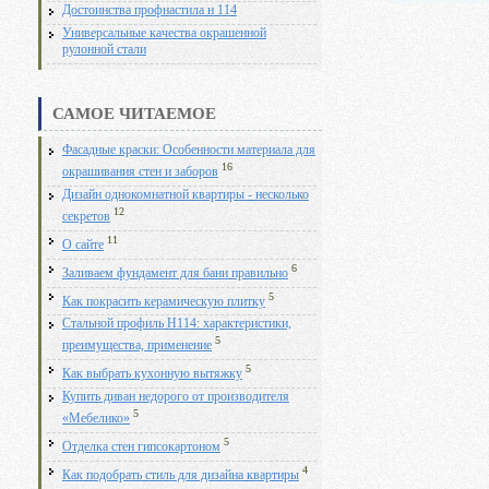
Достоинства профнастила н 114
Универсальные качества окрашенной
рулонной стали
САМОЕ ЧИТАЕМОЕ
Фасадные краски: Особенности материала для
16
окрашивания стен и заборов
Дизайн однокомнатной квартиры - несколько
12
секретов
11
О сайте
6
Заливаем фундамент для бани правильно
5
Как покрасить керамическую плитку
Стальной профиль Н114: характеристики,
5
преимущества, применение
5
Как выбрать кухонную вытяжку
Купить диван недорого от производителя
5
«Мебелико»
5
Отделка стен гипсокартоном
4
Как подобрать стиль для дизайна квартиры