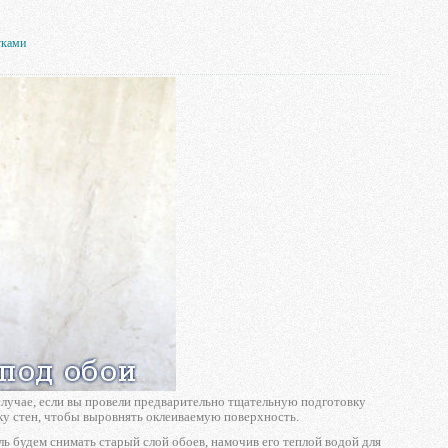
уками
 случае, если вы провели предварительно тщательную подготовку
ку стен, чтобы выровнять оклеиваемую поверхность.
 будем снимать старый слой обоев, намочив его теплой водой для