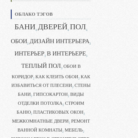
ОБЛАКО ТЭГОВ
БАНИ
ДВЕРЕЙ
ПОЛ
4
4
4
ОБОИ
ДИЗАЙН ИНТЕРЬЕРА
3
3
ИНТЕРЬЕР
В ИНТЕРЬЕРЕ
3
3
ТЕПЛЫЙ ПОЛ
ОБОИ В
3
КОРИДОР
КАК КЛЕИТЬ ОБОИ
КАК
2
2
ИЗБАВИТЬСЯ ОТ ПЛЕСЕНИ
СТЕНЫ
2
БАНИ
ГИПСОКАРТОН
ВИДЫ
2
2
ОТДЕЛКИ ПОТОЛКА
СТРОИМ
2
БАНЮ
ПЛАСТИКОВЫХ ОКОН
2
2
МЕЖКОМНАТНЫЕ ДВЕРИ
РЕМОНТ
2
ВАННОЙ КОМНАТЫ
МЕБЕЛЬ
2
2