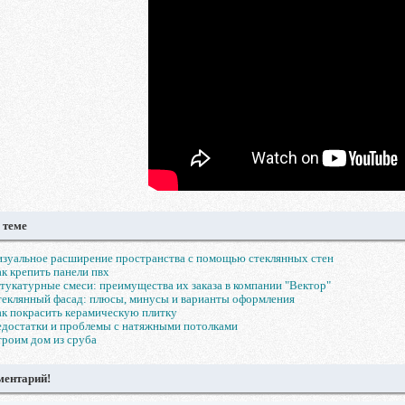
 теме
зуальное расширение пространства с помощью стеклянных стен
к крепить панели пвх
укатурные смеси: преимущества их заказа в компании "Вектор"
еклянный фасад: плюсы, минусы и варианты оформления
к покрасить керамическую плитку
достатки и проблемы с натяжными потолками
роим дом из сруба
ментарий!