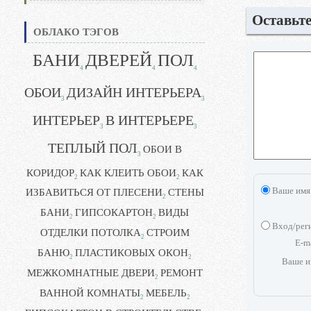
Оставьт
ОБЛАКО ТЭГОВ
БАНИ
ДВЕРЕЙ
ПОЛ
4
4
4
ОБОИ
ДИЗАЙН ИНТЕРЬЕРА
3
3
ИНТЕРЬЕР
В ИНТЕРЬЕРЕ
3
3
ТЕПЛЫЙ ПОЛ
ОБОИ В
3
КОРИДОР
КАК КЛЕИТЬ ОБОИ
КАК
2
2
Ваше имя
ИЗБАВИТЬСЯ ОТ ПЛЕСЕНИ
СТЕНЫ
2
БАНИ
ГИПСОКАРТОН
ВИДЫ
2
2
Вход/рег
ОТДЕЛКИ ПОТОЛКА
СТРОИМ
2
E-m
БАНЮ
ПЛАСТИКОВЫХ ОКОН
2
2
Ваше и
МЕЖКОМНАТНЫЕ ДВЕРИ
РЕМОНТ
2
ВАННОЙ КОМНАТЫ
МЕБЕЛЬ
2
2