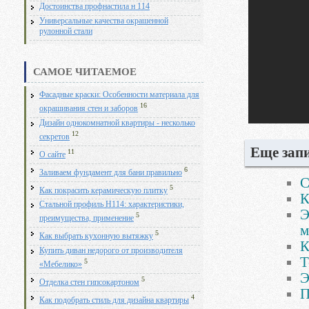
Достоинства профнастила н 114
Универсальные качества окрашенной
рулонной стали
САМОЕ ЧИТАЕМОЕ
Фасадные краски: Особенности материала для
16
окрашивания стен и заборов
Дизайн однокомнатной квартиры - несколько
12
секретов
Еще запи
11
О сайте
6
Заливаем фундамент для бани правильно
С
5
Как покрасить керамическую плитку
К
Стальной профиль Н114: характеристики,
Э
5
преимущества, применение
м
5
Как выбрать кухонную вытяжку
К
Купить диван недорого от производителя
Т
5
«Мебелико»
Э
5
Отделка стен гипсокартоном
П
4
Как подобрать стиль для дизайна квартиры