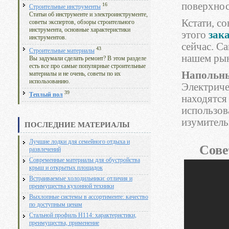
поверхнос
16
Строительные инструменты
Статьи об инструменте и электроинструменте,
Кстати, с
советы экспертов, обзоры строительного
инструмента, основные характеристики
этого
зак
инструментов.
сейчас. С
43
Строительные материалы
нашем рын
Вы задумали сделать ремонт? В этом разделе
есть все про самые популярные строительные
Напольны
материалы и не очень, советы по их
использованию.
Электриче
39
Теплый пол
находятся
использова
изумитель
ПОСЛЕДНИЕ МАТЕРИАЛЫ
Лучшие лодки для семейного отдыха и
Сове
развлечений
Современные материалы для обустройства
крыш и открытых площадок
Встраиваемые холодильники: отличия и
преимущества кухонной техники
Выхлопные системы в ассортименте: качество
по доступным ценам
Стальной профиль Н114: характеристики,
преимущества, применение