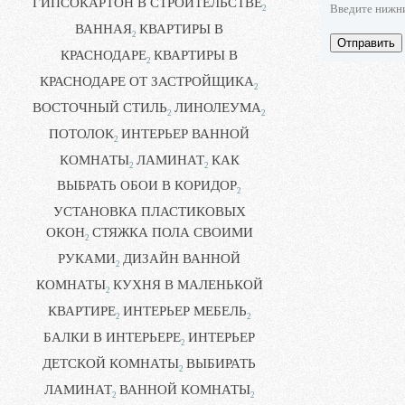
ГИПСОКАРТОН В СТРОИТЕЛЬСТВЕ
Введите нижн
2
ВАННАЯ
КВАРТИРЫ В
2
Отправить
КРАСНОДАРЕ
КВАРТИРЫ В
2
КРАСНОДАРЕ ОТ ЗАСТРОЙЩИКА
2
ВОСТОЧНЫЙ СТИЛЬ
ЛИНОЛЕУМА
2
2
ПОТОЛОК
ИНТЕРЬЕР ВАННОЙ
2
КОМНАТЫ
ЛАМИНАТ
КАК
2
2
ВЫБРАТЬ ОБОИ В КОРИДОР
2
УСТАНОВКА ПЛАСТИКОВЫХ
ОКОН
СТЯЖКА ПОЛА СВОИМИ
2
РУКАМИ
ДИЗАЙН ВАННОЙ
2
КОМНАТЫ
КУХНЯ В МАЛЕНЬКОЙ
2
КВАРТИРЕ
ИНТЕРЬЕР МЕБЕЛЬ
2
2
БАЛКИ В ИНТЕРЬЕРЕ
ИНТЕРЬЕР
2
ДЕТСКОЙ КОМНАТЫ
ВЫБИРАТЬ
2
ЛАМИНАТ
ВАННОЙ КОМНАТЫ
2
2