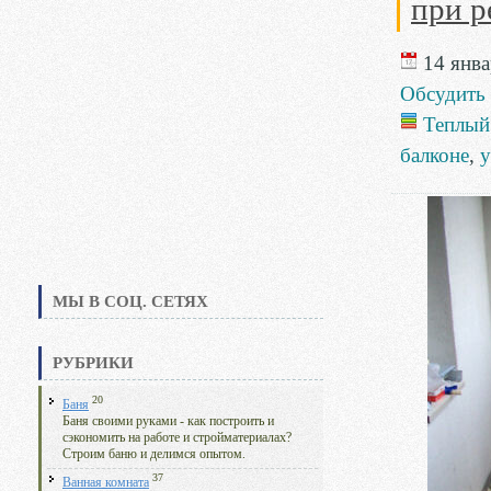
при р
14 янва
Обсудить
Теплый
балконе
,
у
МЫ В СОЦ. СЕТЯХ
РУБРИКИ
20
Баня
Баня своими руками - как построить и
сэкономить на работе и стройматериалах?
Строим баню и делимся опытом.
37
Ванная комната