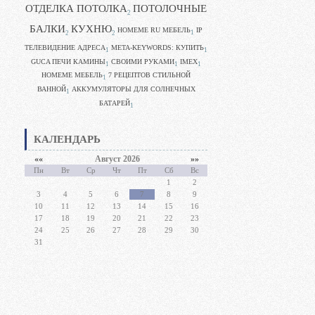
ОТДЕЛКА ПОТОЛКА
ПОТОЛОЧНЫЕ
2
БАЛКИ
КУХНЮ
HOMEME RU МЕБЕЛЬ
IP
1
2
2
ТЕЛЕВИДЕНИЕ АДРЕСА
META-KEYWORDS: КУПИТЬ
1
1
GUCA ПЕЧИ КАМИНЫ
CВОИМИ РУКАМИ
IMEX
1
1
1
HOMEME МЕБЕЛЬ
7 РЕЦЕПТОВ СТИЛЬНОЙ
1
ВАННОЙ
АККУМУЛЯТОРЫ ДЛЯ СОЛНЕЧНЫХ
1
БАТАРЕЙ
1
КАЛЕНДАРЬ
««
Август 2026
»»
Пн
Вт
Ср
Чт
Пт
Сб
Вс
1
2
3
4
5
6
7
8
9
10
11
12
13
14
15
16
17
18
19
20
21
22
23
24
25
26
27
28
29
30
31