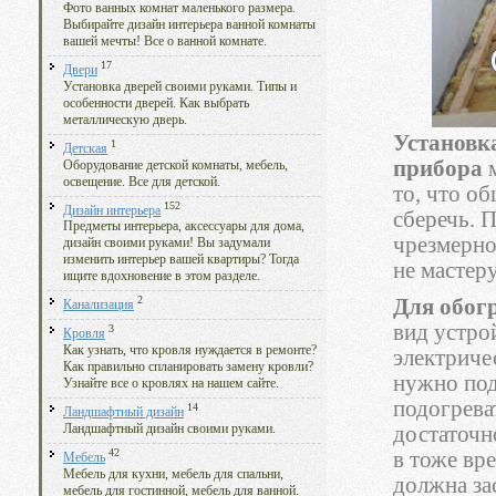
Фото ванных комнат маленького размера.
Выбирайте дизайн интерьера ванной комнаты
вашей мечты! Все о ванной комнате.
17
Двери
Установка дверей своими руками. Типы и
особенности дверей. Как выбрать
металлическую дверь.
Установк
1
Детская
прибора
м
Оборудование детской комнаты, мебель,
освещение. Все для детской.
то, что о
152
Дизайн интерьера
сберечь. 
Предметы интерьера, аксессуары для дома,
чрезмерно
дизайн своими руками! Вы задумали
изменить интерьер вашей квартиры? Тогда
не мастеру
ищите вдохновение в этом разделе.
2
Для обог
Канализация
вид устро
3
Кровля
Как узнать, что кровля нуждается в ремонте?
электриче
Как правильно спланировать замену кровли?
нужно под
Узнайте все о кровлях на нашем сайте.
подогрева
14
Ландшафтный дизайн
достаточн
Ландшафтный дизайн своими руками.
42
в тоже вр
Мебель
Мебель для кухни, мебель для спальни,
должна за
мебель для гостинной, мебель для ванной.