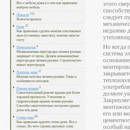
этого свер
Все о мебели дома и о том как правильно
выбрать мебель.
способств
113
Новости
следует пу
Новости проекта
механичес
22
Окно
недалеко 
Как правильно сделать монтаж пластиковых
окон (установку окон пвх), монтаж окон по
утепляющи
госту.
Но когда 
6
Перегородки
Межкомнатная перегородка своими руками
система э
защищает от шума. Делаем межкомнатные
основание
перегородки своими руками. Строительство
новых перегородок.
монтирова
17
закрывает
Потолок дома
Монтаж потолка своими руками. Типы и
теплоизол
особенности потолков.
употребля
3
Ремонт крыши
должен ук
Самостоятельный ремонт крыши для более
хорошей прочности. Утепление и
Закрепляе
гидроизоляция крыши своими руками.
монтажной
Способы самостоятельно построить крышу
дома или дачи.
его или м
65
Стены дома
цементног
Как правильно красить стены дома. Все о
особый на
стенах. Из чего строить прочную стену.